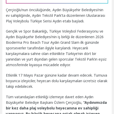
Çerçioğlu’nun öncülüğünde, Aydın Büyükşehir Belediyesi’nin
ev sahipliğinde, Aydın Tekstil Park’ta düzenlenen Uluslararası
Plaj Voleybolu Türkiye Serisi Aydın etabı başladı.
Gençlik ve Spor Bakanlığı, Türkiye Voleybol Federasyonu ve
Aydın Büyükşehir Belediyesi’nin iş birliği ile düzenlenen 2026
Bioderma Pro Beach Tour Aydın Grand Slam ilk gününde
sporseverler tarafından ilgiyle karşılandı. Heyecanlı
karşılaşmalara sahne olan etkinlikte Türkiye’nin dört bir
yanından ve yurt dışından gelen sporcular Tekstil Park’ın eşsiz
atmosferinde kıyasıya mücadele ediyor.
Etkinlik 17 Mayıs Pazar gününe kadar devam edecek. Turnuva
boyunca izleyiciler, heyecan dolu karşılaşmaları ücretsiz olarak
takip edebilecek.
Tüm vatandaşları etkinliği izlemeye davet eden Aydın
Büyükşehir Belediye Başkanı Özlem Çerçioğlu,
“Aydınımızda
bir kez daha plaj voleybolu heyecanına ev sahipliği
yapıyoruz. Bu büyük heyecana ortak olmak isteyen