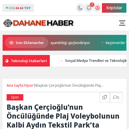
2
Kriptolar
USD
44.64 TRY
Son Eklenenler
BT alışkanlıkları siber dayanıklılığı güçlendiriyor
Keçiören’de “Keşmir
Teknoloji Haberleri
Sosyal Medya Trendleri ve Teknolojik 
Ana Sayfa
Spor
Başkan Çerçioğlu’nun Öncülüğünde Plaj
Voleybolunun Kalbi Aydın Tekstil Park’ta Atıyor
Spor
0
Başkan Çerçioğlu’nun
Öncülüğünde Plaj Voleybolunun
Kalbi Aydın Tekstil Park’ta