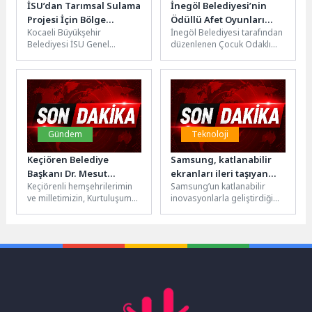
İSU’dan Tarımsal Sulama
İnegöl Belediyesi’nin
Projesi İçin Bölge
Ödüllü Afet Oyunları
Kocaeli Büyükşehir
İnegöl Belediyesi tarafından
Muhtarlarıyla İstişare
Erişime Açıldı
Belediyesi İSU Genel
düzenlenen Çocuk Odaklı
Toplantısı
Müdürlüğü tarafından
Afet Temalı Dijital Oyun
tamamlanarak İzmit ve
Yarışmasında dereceye
Kandıra’da hizmete alınan
giren 3 oyun...
Toramanlar Göleti...
Gündem
Teknoloji
Keçiören Belediye
Samsung, katlanabilir
Başkanı Dr. Mesut
ekranları ileri taşıyan
Keçiörenli hemşehrilerimin
Samsung’un katlanabilir
Özarslan’ın 19 Mayıs
Flex Titanium
ve milletimizin, Kurtuluşumuz
inovasyonlarla geliştirdiği
Atatürk’ü Anma, Gençlik
teknolojisini tanıttı
ve Cumhuriyetimiz için
yeni ekran teknolojisi,
ve Spor Bayramı Kutlama
yürünen aydınlık yolda
dayanıklılığı artırırken kat
Mesajı
hürriyet ateşinin yakıldığı
izlerinin görünürlüğünü
gün...
azaltıyor ve daha...