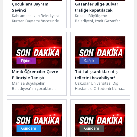
Çocuklara Bayram
Gazanfer Bilge Bulvarı
Sevinci
trafiğe kapatılacak
Kahramankazan Belediyesi,
Kocaeli Büyükşehir
Kurban Bayramı öncesinde
Belediyesi, İzmit Gazanfer
ihtiyaç sahibi çocuklara
Bilge Bulvarı’nda (Santral
yönelik anlamlı bir destek
Rampası) üstyapı çalışması
çalışması
gerçekleştirecek. Bir hafta
gerçekleştirdi.Sosyal
sürecek...
Hizmetler...
Eğitim
Sağlık
Minik Öğrenciler Çevre
Tatil alışkanlıkları diş
Bilinciyle Tanıştı
tellerini bozabiliyor!
Manisa Büyükşehir
Üsküdar Üniversitesi Diş
Belediyesi’nin çocuklara
Hastanesi Ortodonti Uzmanı
çevre bilinci kazandırmak
Dr. Öğr. Üyesi Bora Aysan,
amacıyla hayata geçirdiği
yaz tatilinde değişen
“Doğa Dedektifleri İş
alışkanlıklar...
Başında” eğitim...
Gündem
Gündem