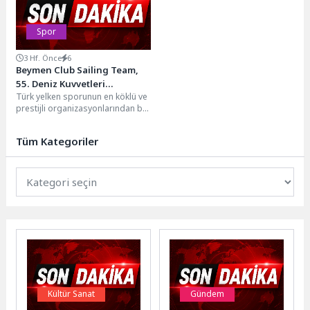
Spor
3 Hf. Önce
6
Beymen Club Sailing Team,
55. Deniz Kuvvetleri
Türk yelken sporunun en köklü ve
Kupası’nda Kürsüde Yer Aldı
prestijli organizasyonlarından biri
olan ve Türkiye Açıkdeniz Yarış
Spor...
Tüm Kategoriler
Kültür Sanat
Gündem