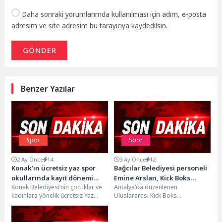
Daha sonraki yorumlarımda kullanılması için adım, e-posta
adresim ve site adresim bu tarayıcıya kaydedilsin.
GÖNDER
Benzer Yazılar
Spor
Spor
2 Ay Önce
14
3 Ay Önce
12
Konak’ın ücretsiz yaz spor
Bağcılar Belediyesi personeli
okullarında kayıt dönemi
Emine Arslan, Kick Boks
Konak Belediyesi’nin çocuklar ve
Antalya'da düzenlenen
başladı
Dünya Kupası Şampiyonu
kadınlara yönelik ücretsiz Yaz
Uluslararası Kick Boks
oldu
Spor Okulları 29 Haziran’da
Turnuvasında ringe çıkan Bağcılar
başlıyor. Futbol, basketbol,...
Belediyesi personeli Emine
Arslan, büyük kadınlar...