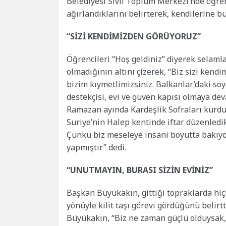
Belediyesi Sivil Toplum Merkezi’nde öğrenc
ağırlandıklarını belirterek, kendilerine bu
“SİZİ KENDİMİZDEN GÖRÜYORUZ”
Öğrencileri “Hoş geldiniz” diyerek selaml
olmadığının altını çizerek, “Biz sizi kendim
bizim kıymetlimizsiniz. Balkanlar’daki so
destekçisi, evi ve güven kapısı olmaya de
Ramazan ayında Kardeşlik Sofraları kurduk.
Suriye’nin Halep kentinde iftar düzenledik
Çünkü biz meseleye insani boyutta bakıyo
yapmıştır” dedi.
“UNUTMAYIN, BURASI SİZİN EVİNİZ”
Başkan Büyükakın, gittiği topraklarda hi
yönüyle kilit taşı görevi gördüğünü belir
Büyükakın, “Biz ne zaman güçlü olduysak, 