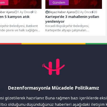
dem
Gündem
ber Ajansı
1 Ay Önce
12
Beyaz Haber Ajansı
2 Ay Önce
20
en 5 kamyon atık
Kartepe’de 3 mahallenin yolları
yenileniyor
işehir Belediyesi, Batıkent
Kocaeli Büyükşehir Belediyesi,
nde çevre ve halk sağlığını
Kartepe’de altyapı çalışmaları
n çöp eve yönelik kapsamlı...
tamamlanan mahallelerde üstyapı
yenileme çalışmalarına hız verdi.
İstasyon, Çepni...
Dezenformasyonla Mücadele Politikamız
mı
i gözetilerek hazırlanır. Buna rağmen bazı içeriklerde eksik
nıltıcı olduğunu düşündüğünüz haberleri aşağıdaki iletişim k