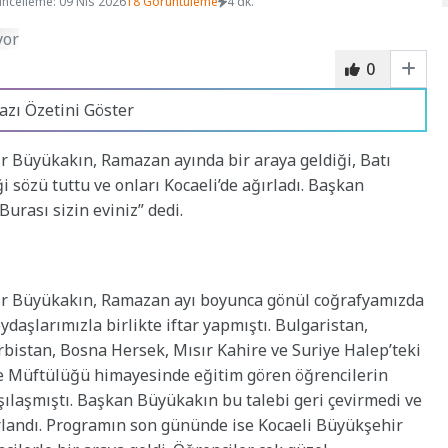
ncelleme: 09 Nis 2026
18 Görüntüleme
4 dk.
0
azı Özetini Göster
r Büyükakın, Ramazan ayında bir araya geldiği, Batı
 sözü tuttu ve onları Kocaeli’de ağırladı. Başkan
urası sizin eviniz” dedi.
ir Büyükakın, Ramazan ayı boyunca gönül coğrafyamızda
ydaşlarımızla birlikte iftar yapmıştı. Bulgaristan,
bistan, Bosna Hersek, Mısır Kahire ve Suriye Halep’teki
çe Müftülüğü himayesinde eğitim gören öğrencilerin
arşılaşmıştı. Başkan Büyükakın bu talebi geri çevirmedi ve
ırlandı. Programın son gününde ise Kocaeli Büyükşehir