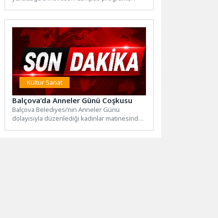
gençlerin yapay zekâ teknolojilerinde yeni
beceriler ve...
Kültür Sanat
Balçova’da Anneler Günü Coşkusu
Balçova Belediyesi’nin Anneler Günü
dolayısıyla düzenlediği kadınlar matinesinde
yüzlerce vatandaş bir araya geldi. Sanatçı
Mikrop’un...