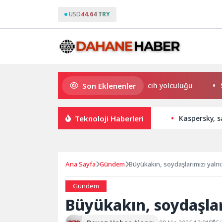
USD
44.64 TRY
Son Eklenenler
Mersin’den Kemer’e uzanan tercih yolculuğu
Sığacı
Teknoloji Haberleri
Kaspersky, s
Ana Sayfa
Gündem
Büyükakın, soydaşlarımızı yalnı
Gündem
Büyükakın, soydaşlar