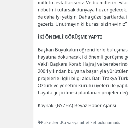
milletin evlatlarısınız. Ve bu milletin evl
nöbetini tutarsak dünyaya huzur gelecek. S
de daha iyi yetişin. Daha güzel şartlarda, 
gezeriz. Unutmayın ki burası sizin eviniz” 
İKİ ÖNEMLİ GÖRÜŞME YAPTI
Başkan Büyükakın öğrencilerle buluşmasın
hayatına dokunacak iki önemli görüşme ger
Vakfı Başkanı Korab Hajraj ve beraberind
2004 yılından bu yana başarıyla yürütülen
projelerle ilgili bilgi aldı. Batı Trakya 
Öztürk ve yönetim kurulu üyeleri ile yapı
hayata geçirilmesi planlanan projeler değe
Kaynak: (BYZHA) Beyaz Haber Ajansı
Etiketler :
Bu yazıya ait etiket bulunamadı.