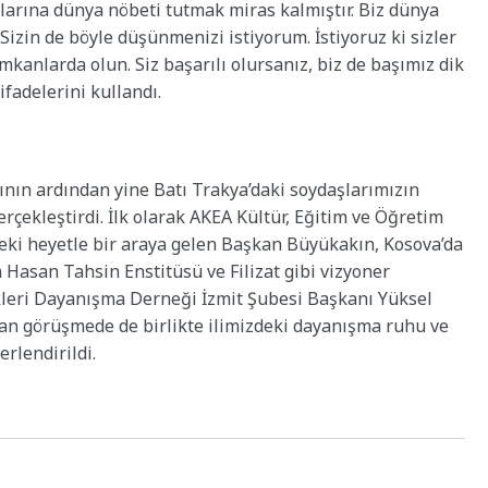
atlarına dünya nöbeti tutmak miras kalmıştır. Biz dünya
izin de böyle düşünmenizi istiyorum. İstiyoruz ki sizler
imkanlarda olun. Siz başarılı olursanız, biz de başımız dik
ifadelerini kullandı.
ın ardından yine Batı Trakya’daki soydaşlarımızın
çekleştirdi. İlk olarak AKEA Kültür, Eğitim ve Öğretim
eki heyetle bir araya gelen Başkan Büyükakın, Kosova’da
 Hasan Tahsin Enstitüsü ve Filizat gibi vizyoner
Türkleri Dayanışma Derneği İzmit Şubesi Başkanı Yüksel
lan görüşmede de birlikte ilimizdeki dayanışma ruhu ve
rlendirildi.