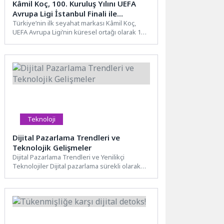
Kâmil Koç, 100. Kuruluş Yılını UEFA
Avrupa Ligi İstanbul Finali ile
Taçlandırdı
Türkiye’nin ilk seyahat markası Kâmil Koç,
UEFA Avrupa Ligi’nin küresel ortağı olarak 100.
yılında İstanbul’daki...
Teknoloji
Dijital Pazarlama Trendleri ve
Teknolojik Gelişmeler
Dijital Pazarlama Trendleri ve Yenilikçi
Teknolojiler Dijital pazarlama sürekli olarak
değişen ve gelişen bir alan...