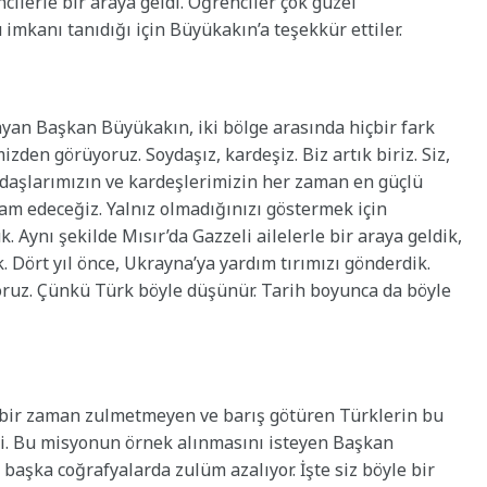
ilerle bir araya geldi. Öğrenciler çok güzel
 imkanı tanıdığı için Büyükakın’a teşekkür ettiler.
ayan Başkan Büyükakın, iki bölge arasında hiçbir fark
izden görüyoruz. Soydaşız, kardeşiz. Biz artık biriz. Siz,
ydaşlarımızın ve kardeşlerimizin her zaman en güçlü
vam edeceğiz. Yalnız olmadığınızı göstermek için
 Aynı şekilde Mısır’da Gazzeli ailelerle bir araya geldik,
. Dört yıl önce, Ukrayna’ya yardım tırımızı gönderdik.
ruz. Çünkü Türk böyle düşünür. Tarih boyunca da böyle
çbir zaman zulmetmeyen ve barış götüren Türklerin bu
tti. Bu misyonun örnek alınmasını isteyen Başkan
başka coğrafyalarda zulüm azalıyor. İşte siz böyle bir