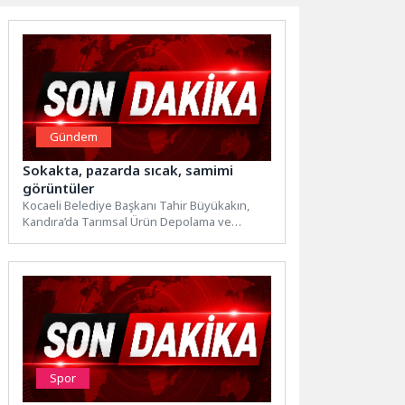
Gündem
Sokakta, pazarda sıcak, samimi
görüntüler
Kocaeli Belediye Başkanı Tahir Büyükakın,
Kandıra’da Tarımsal Ürün Depolama ve
Değerlendirme Merkezi’nin tanıtım
töreninden sonra...
Spor