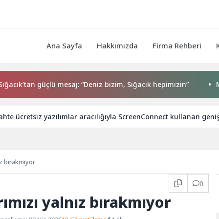
Ana Sayfa
Hakkımızda
Firma Rehberi
k’tan güçlü mesaj: “Deniz bizim, Sığacık hepimizin”
Maltepe
ahte ücretsiz yazılımlar aracılığıyla ScreenConnect kullanan gen
z bırakmıyor
0
ımızı yalnız bırakmıyor