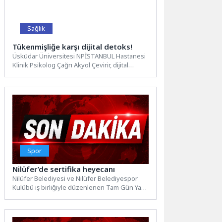
Sağlık
Tükenmişliğe karşı dijital detoks!
Üsküdar Üniversitesi NPİSTANBUL Hastanesi
Klinik Psikolog Çağrı Akyol Çevirir, dijital
detoksun önemi, ekran kullanımının hem...
Spor
Nilüfer’de sertifika heyecanı
Nilüfer Belediyesi ve Nilüfer Belediyespor
Kulübü iş birliğiyle düzenlenen Tam Gün Yaz
Spor Okulları’nın ilk...