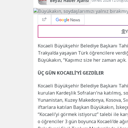
Beyaz Haber Ajansı
09 Nis 2026 12:01
Gü
Y
Kocaeli Büyükşehir Belediye Başkanı Tahi
Trakya’da yaşayan Türk öğrencilere verdiği
Büyükakın, “Kapımız size her zaman açık. B
ÜÇ GÜN KOCAELİ’Yİ GEZDİLER
Kocaeli Büyükşehir Belediye Başkanı Tah
kurulan Kardeşlik Sofraları’na katılmış, so
Yunanistan, Kuzey Makedonya, Kosova, Sır
iftarlara katılan Başkan Büyükakın, İske
“Kocaeli’yi görmek istiyoruz” talebi ile k
o öğrenciler 3 gün boyunca Kocaeli’de ağ