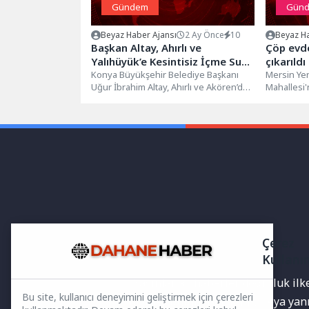
Gündem
Gün
Beyaz Haber Ajansı
2 Ay Önce
10
Beyaz Ha
Başkan Altay, Ahırlı ve
Çöp evd
Yalıhüyük’e Kesintisiz İçme Suyu
çıkarıldı
Sağlayacak 290 Milyon Liralık
Konya Büyükşehir Belediye Başkanı
Mersin Yen
Uğur İbrahim Altay, Ahırlı ve Akören’de
Mahallesi'
Projeyi Başlattı
vatandaşlarla bir araya gelerek, Ahırlı...
tehdit ede
Çerez
Kullanı
Yayınlanan haberler doğruluk ilkes
Bu site, kullanıcı deneyimini geliştirmek için çerezleri
bilgiler bulunabilir.Yanlış veya ya