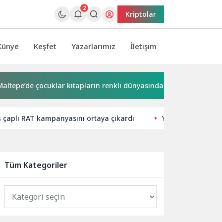
2
Kriptolar
Künye
Keşfet
Yazarlarımız
İletişim
’de çocuklar kitapların renkli dünyasında buluştu
VakıfBa
iş çaplı RAT kampanyasını ortaya çıkardı
Yerel İşletmeler 
Tüm Kategoriler