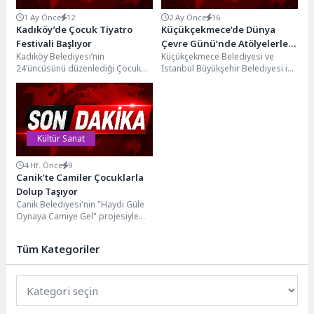
1 Ay Önce
12
2 Ay Önce
16
Kadıköy’de Çocuk Tiyatro
Küçükçekmece’de Dünya
Festivali Başlıyor
Çevre Günü’nde Atölyelerle
Kadıköy Belediyesi’nin
Küçükçekmece Belediyesi ve
Farkındalık Oluşturuldu
24’üncüsünü düzenlediği Çocuk
İstanbul Büyükşehir Belediyesi iş
Tiyatro Festivali 26 Haziran’da
birliğiyle 5 Haziran Dünya Çevre
başlıyor. Festivalde 10 Temmuz’a
Günü farkındalık etkinliği...
kadar her...
Kültür Sanat
4 Hf. Önce
9
Canik’te Camiler Çocuklarla
Dolup Taşıyor
Canik Belediyesi'nin "Haydi Güle
Oynaya Camiye Gel" projesiyle
çocuklar ve gençler camilere akın
ediyor. Canik...
Tüm Kategoriler