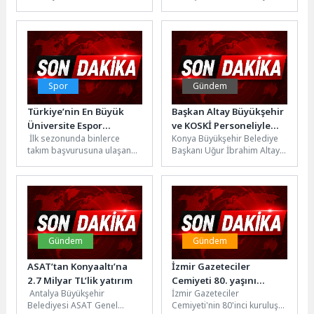
Müdürlüğü, Kemer’in mevcut
geçirdiği Kaykay Parkın bir
ve gelecekteki altyapı
yenisi daha şehre
ihtiyaçlarını karşılamak
kazandırılıyor....
amacıyla başlattığı...
Spor
Gündem
Türkiye’nin En Büyük
Başkan Altay Büyükşehir
Üniversite Espor
ve KOSKİ Personeliyle
İlk sezonunda binlerce
Konya Büyükşehir Belediye
Turnuvası PMCC Sezon 2
Bayramlaştı
takım başvurusuna ulaşan
Başkanı Uğur İbrahim Altay,
Başlıyor
PMCC, ikinci sezonunda
Kurban Bayramı vesilesiyle
daha geniş bir katılım ve
Konya Büyükşehir Belediyesi
daha...
ve KOSKİ...
Gündem
Gündem
ASAT’tan Konyaaltı’na
İzmir Gazeteciler
2.7 Milyar TL’lik yatırım
Cemiyeti 80. yaşını
Antalya Büyükşehir
İzmir Gazeteciler
dayanışma ve ödüllerle
Belediyesi ASAT Genel
Cemiyeti'nin 80'inci kuruluş
kutladı