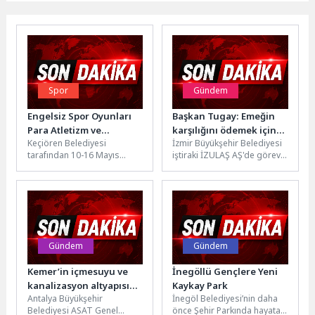
Spor
Gündem
Engelsiz Spor Oyunları
Başkan Tugay: Emeğin
Para Atletizm ve
karşılığını ödemek için
Keçiören Belediyesi
İzmir Büyükşehir Belediyesi
Oturarak Voleybol
çaba gösteriyoruz
tarafından 10-16 Mayıs
iştiraki İZULAŞ AŞ'de görev
Oyunlarıyla Devam Etti
Engelliler Haftası
yapan 772 çalışanı kapsayan
kapsamında düzenlenen
iki yıllık Toplu İş...
Engelsiz Spor Oyunları’nın
üçüncü gününde para...
Gündem
Gündem
Kemer’in içmesuyu ve
İnegöllü Gençlere Yeni
kanalizasyon altyapısı
Kaykay Park
Antalya Büyükşehir
İnegöl Belediyesi’nin daha
yenileniyor
Belediyesi ASAT Genel
önce Şehir Parkında hayata