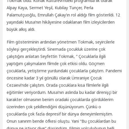
Tokmak oldu
. Konak Kültürevi’ndeki programda ilk olarak
Alpay Kaya, Sermet Yeşil, Kubilay Tunçer, Perla
Palamutçuoğlu, Emrullah Çakay’ın rol aldığı film gösterildi. 12
yaşındaki Musa’nın hikâyesine odaklanan film izleyicilerden
büyük alkış aldı.
Film gösteriminin ardından yönetmen Tokmak, seyircilerle
söyleşi gerçekleştirdi. Sinemada çocukluk üzerine çok
çalıştığını anlatan
Seyfettin
Tokmak, “ Çocuklarla ilgili
yaptığım çalışmaların filmde çok etkisi oldu. G
öçmen
çocuklarla, yetiştirme yurdundaki çocuklarla çalıştım. Pandemi
öncesine kadar 3 yıl gönüllü olarak Ümraniye Çocuk
Cezaevi’nde çalıştım. Orada çocuklara kısa filmlerle ilgili
eğitimler veriyordum. Musa’nın aslında bu kadar direnişçi bir
karakter olmasının benim oradaki çocuklarda gördüklerim
üzerinden çok şekillendiğini düşünüyorum. Çünkü o
çocuklarda çok fazla depresif bir dünya deneyimlemiştim.
Onun sanırım bende öfkesi oluştu. Yani “Bu çocuklardan bu
dünya ne istiyor diye” düşündüm. Filmin yolculuğunun belli