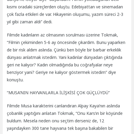
kısmı oradaki süreçlerden oluştu. Edebiyattan ve sinemadan
çok fazla etkileri de var. Hikayenin oluşumu, yazım süreci 2-3
yıl gibi zaman aldı” dedi.
Filmde kadınların az olmasının sorulması üzerine Tokmak,
“Filmin çekiminden 5-6 ay öncesinde çıkardım. Bunu yaparken
de bir risk aldım aslında. Çünkü ben böyle bir barbar erkeklik
dünyası anlatmak istedim. Yani kadınlar dünyadan çıktığında
geri ne kalıyor? Kadın olmadığında bu coğrafyalar neye
benziyor yani? Geriye ne kalıyor göstermek istedim” diye
konuştu.
“MUSA’NIN HAYVANLARLA İLİŞKİSİ ÇOK GÜÇLÜYDÜ”
Filmde Musa karakterini canlandıran Alpay Kaya’nın aslında
çobanlık yaptığını anlatan Tokmak, “Onu Kars’ın bir köyünde
buldum. Mesela neden onu seçtim derseniz de, 12
yaşındayken 300 tane hayvana tek başına bakabilen bir