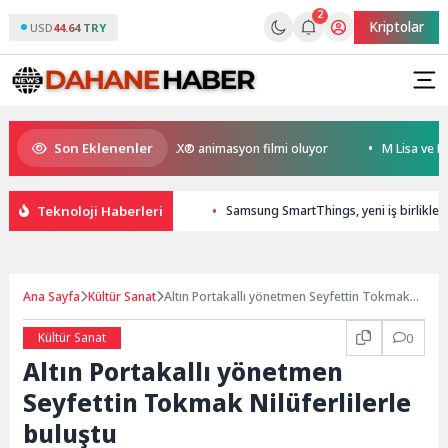
2
Kriptolar
USD
44.64 TRY
Son Eklenenler
yen Kral Türkiye’nin ilk IMAX® animasyon filmi oluyor
M Lisa ve Dolu K
Teknoloji Haberleri
Samsung SmartThings, yeni iş birlikleri
Ana Sayfa
Kültür Sanat
Altın Portakallı yönetmen Seyfettin Tokmak
Nilüferlilerle buluştu
Kültür Sanat
0
Altın Portakallı yönetmen
Seyfettin Tokmak Nilüferlilerle
buluştu