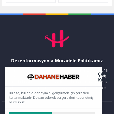
Müdürlüğü, 2019–2026 yılları
yıl dönümü ile 9 Eylül
arasında Konyaaltı ilçesine
Gazetesi'nin 14'üncü yaşı,
toplam 2 milyar 728...
Hasan Tahsin...
Dezenformasyonla Mücadele Politikamız
Yayınlanan haberler doğruluk ilkesi gözetilerek hazırlanır. Buna
Çerez
rağmen bazı içeriklerde eksik, hatalı veya güncelliğini yitirmiş
Kullanı
bilgiler bulunabilir.Yanlış veya yanıltıcı olduğunu düşündüğünüz
haberleri aşağıdaki iletişim kanallarından bize bildirebilirsiniz:
Bu site, kullanıcı deneyimini geliştirmek için çerezleri
kullanmaktadır. Devam ederek bu çerezleri kabul etmiş
olursunuz.
Ana Sayfa