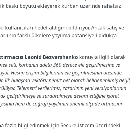
ojik baskı boyutu ekleyerek kurban üzerinde rahatsız
i kullanıcıları hedef aldığını bildiriyor. Ancak satış ve
rlının farklı ülkelere yayılma potansiyeli oldukça
ştırmacısı Leonid Bezvershenko
konuyla ilgili olarak
nek seti, kurbanın adeta 360 derece ele geçirilmesine ve
or. Hesap erişim bilgilerinin ele geçirilmesinin ötesinde,
ir. İlk bulaşma vektörü henüz net olarak belirlenebilmiş değil,
lüyor. Telemetri verilerimiz, zararlının yeni versiyonlarının
arak geliştirilmeye ve sürdürülmeye devam ettiğine işaret
sının hem de coğrafi yayılımın önemli ölçüde artmasını
a fazla bilgi edinmek için Securelist.com üzerindeki