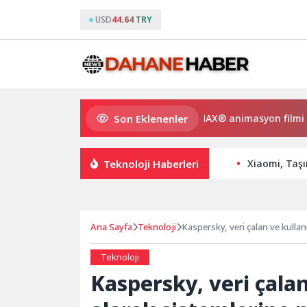
USD
44.64 TRY
Son Eklenenler
ve Gülmeyen Kral Türkiye’nin ilk IMAX® animasyon filmi oluyor
Teknoloji Haberleri
Xiaomi, Taşı
Ana Sayfa
Teknoloji
Kaspersky, veri çalan ve kullan
Teknoloji
Kaspersky, veri çalan