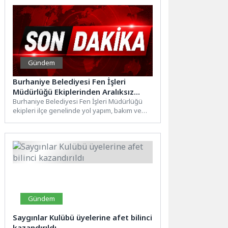
Gündem
Burhaniye Belediyesi Fen İşleri
Müdürlüğü Ekiplerinden Aralıksız
Hizmet
Burhaniye Belediyesi Fen İşleri Müdürlüğü
ekipleri ilçe genelinde yol yapım, bakım ve
onarım çalışmalarını hız...
Gündem
Saygınlar Kulübü üyelerine afet bilinci
kazandırıldı