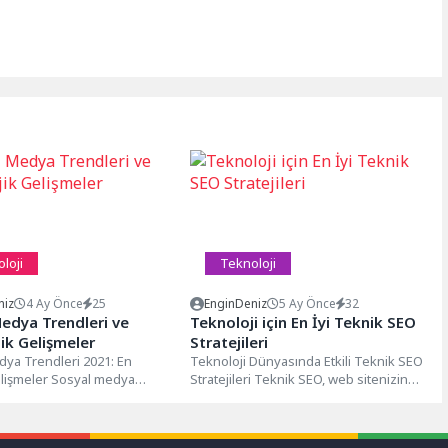
loji
Teknoloji
niz
4 Ay Önce
25
EnginDeniz
5 Ay Önce
32
edya Trendleri ve
Teknoloji için En İyi Teknik SEO
ik Gelişmeler
Stratejileri
ya Trendleri 2021: En
Teknoloji Dünyasında Etkili Teknik SEO
lişmeler Sosyal medya
Stratejileri Teknik SEO, web sitenizin
ı sürekli olarak
altyapısını optimize etmek ve arama...
mekte ve değişen...