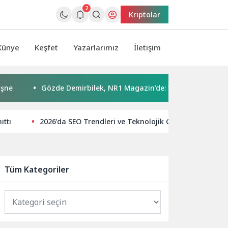
2
Kriptolar
Künye
Keşfet
Yazarlarımız
İletişim
Gözde Demirbilek, NR1 Magazin’de: ‘Son assolist olarak var o
ıttı
2026’da SEO Trendleri ve Teknolojik Gelişmeler
Tüm Kategoriler