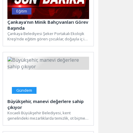
Eğitim
Çankaya’nın Minik Bahçıvanları Görev
Başında
Çankaya Belediyesi Şeker Portakalı Ekolojik
Kreşi’nde eğitim gören çocuklar, doğayla iç içe
keyifli ve öğretici...
Gündem
Büyükşehir, manevi değerlere sahip
çıkıyor
Kocaeli Büyükşehir Belediyesi, kent
genelindeki mezarlıklarda temizlik, ot biçme,
bakım ve onarım çalışmalarını düzenli olarak...