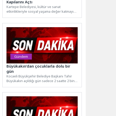
Kapılarını Açtı
Kartepe Belediyesi, kültür ve sanat
etkinlikleriyle sosyal yaşama değer katmayı
sürdürüyor. Kartepe Kent Meydanı'nda
bulunan...
Gündem
Büyükakın’dan çocuklarla dolu bir
gün
Kocaeli Büyükşehir Belediye Başkanı Tahir
Büyükakın açıldığı gün sadece 2 saatte 2 bin
ziyaretçiyi ağırlayan...