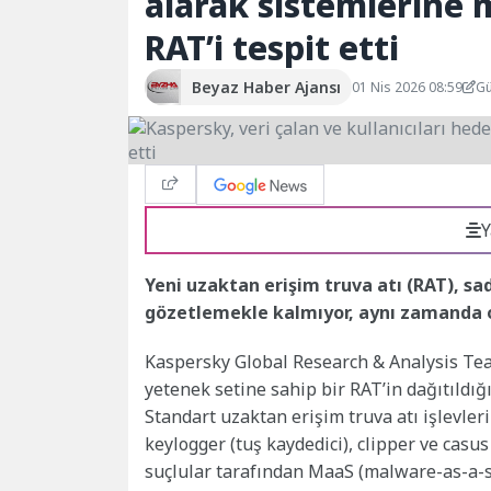
alarak sistemlerine
RAT’i tespit etti
Beyaz Haber Ajansı
01 Nis 2026 08:59
Gü
Y
Yeni uzaktan erişim truva atı (RAT), s
gözetlemekle kalmıyor, aynı zamanda on
Kaspersky Global Research & Analysis Te
yetenek setine sahip bir RAT’in dağıtıldığı
Standart uzaktan erişim truva atı işlevlerin
keylogger (tuş kaydedici), clipper ve casus 
suçlular tarafından MaaS (malware-as-a-se