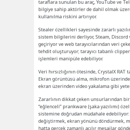
taraflara sunulan bu araç, YouTube ve Tel
bilgiye sahip aktörler de dahil olmak üzere
kullanılma riskini artırıyor.
Stealer özellikleri sayesinde zararlı yazı
sistem bilgilerini derliyor, Steam, Discord
geçiriyor ve web tarayıcılarından veri çekeb
tehdit oluşturuyor; tarayıcı tabanlı clippe
işlemleri manipüle edebiliyor.
Veri hırsızlığının ötesinde, CrystalX RAT 
Ekran görüntüsü alma, mikrofon üzerind
ekran üzerinden video yakalama gibi yete
Zararlının dikkat çeken unsurlarından biri 
“eğlenceli” prankware (şaka yazılımı) özell
sistemine doğrudan müdahale edebiliyor: 
değiştirmek, ekran yönünü döndürmek, ma
hatta gerçek zamanlı açılır mesajlar gön