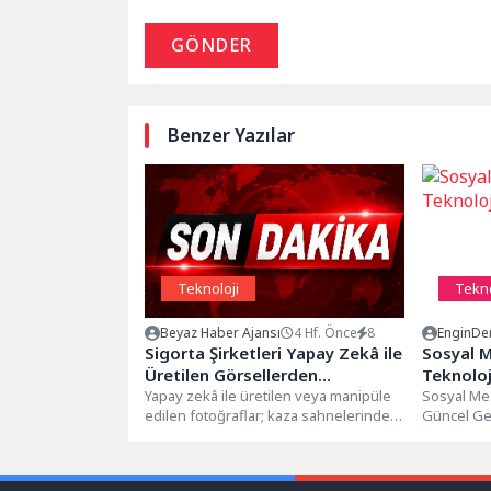
GÖNDER
Benzer Yazılar
Teknoloji
Tekno
Beyaz Haber Ajansı
4 Hf. Önce
8
EnginDe
Sigorta Şirketleri Yapay Zekâ ile
Sosyal M
Üretilen Görsellerden
Teknoloj
Kaynaklanan Yeni Dolandırıcılık
Yapay zekâ ile üretilen veya manipüle
Sosyal Med
edilen fotoğraflar; kaza sahnelerinden
Güncel Ge
Tehdidiyle Karşı Karşıya
faturalara kadar birçok alanda sahte...
platformlar
güncellen