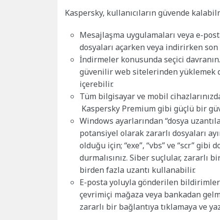
Kaspersky, kullanıcıların güvende kalabil
Mesajlaşma uygulamaları veya e-posta y
dosyaları açarken veya indirirken son 
İndirmeler konusunda seçici davranın
güvenilir web sitelerinden yüklemek d
içerebilir.
Tüm bilgisayar ve mobil cihazlarınızda
Kaspersky Premium gibi güçlü bir güv
Windows ayarlarından “dosya uzantıları
potansiyel olarak zararlı dosyaları ayı
olduğu için; “exe”, “vbs” ve “scr” gib
durmalısınız. Siber suçlular, zararlı b
birden fazla uzantı kullanabilir.
E-posta yoluyla gönderilen bildirimlere
çevrimiçi mağaza veya bankadan gelmiş
zararlı bir bağlantıya tıklamaya ve ya