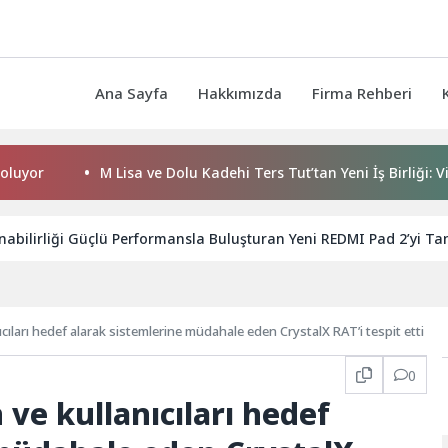
Ana Sayfa
Hakkımızda
Firma Rehberi
M Lisa ve Dolu Kadehi Ters Tut’tan Yeni İş Birliği: Vişne
nabilirliği Güçlü Performansla Buluşturan Yeni REDMI Pad 2’yi Tan
ıcıları hedef alarak sistemlerine müdahale eden CrystalX RAT’i tespit etti
0
 ve kullanıcıları hedef