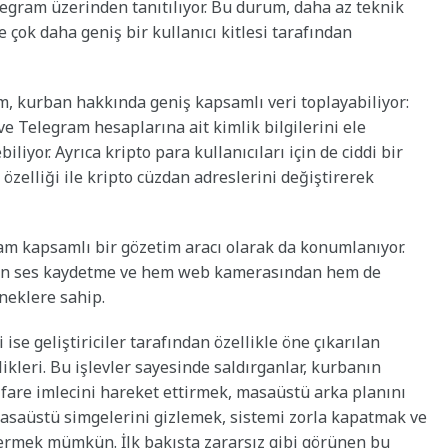
egram üzerinden tanıtılıyor. Bu durum, daha az teknik
 çok daha geniş bir kullanıcı kitlesi tarafından
lım, kurban hakkında geniş kapsamlı veri toplayabiliyor:
 ve Telegram hesaplarına ait kimlik bilgilerini ele
iliyor. Ayrıca kripto para kullanıcıları için de ciddi bir
r özelliği ile kripto cüzdan adreslerini değiştirerek
tam kapsamlı bir gözetim aracı olarak da konumlanıyor.
en ses kaydetme ve hem web kamerasından hem de
neklere sahip.
ise geliştiriciler tarafından özellikle öne çıkarılan
ikleri. Bu işlevler sayesinde saldırganlar, kurbanın
fare imlecini hareket ettirmek, masaüstü arka planını
saüstü simgelerini gizlemek, sistemi zorla kapatmak ve
dermek mümkün. İlk bakışta zararsız gibi görünen bu