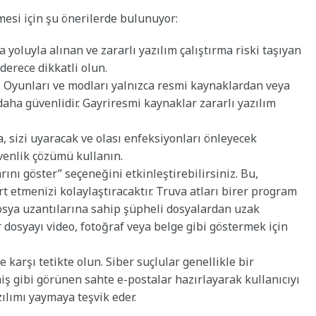
mesi için şu önerilerde bulunuyor:
oluyla alınan ve zararlı yazılım çalıştırma riski taşıyan
derece dikkatli olun.
. Oyunları ve modları yalnızca resmi kaynaklardan veya
aha güvenlidir. Gayriresmi kaynaklar zararlı yazılım
, sizi uyaracak ve olası enfeksiyonları önleyecek
enlik çözümü kullanın.
nı göster” seçeneğini etkinleştirebilirsiniz. Bu,
rt etmenizi kolaylaştıracaktır. Truva atları birer program
i dosya uzantılarına sahip şüpheli dosyalardan uzak
ir dosyayı video, fotoğraf veya belge gibi göstermek için
 karşı tetikte olun. Siber suçlular genellikle bir
 gibi görünen sahte e-postalar hazırlayarak kullanıcıyı
zılımı yaymaya teşvik eder.