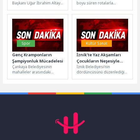
Başkanı Uğur İbrahim Altay,
boyu süren rotalarla
Nitelikli Kültür
Keşfediliyor
yapımı süren Konya Şehir
yeniden yorumlarken; tarih,
Yapılarından Biri Olacak”
Kütüphanesi inşaatında
kültür ve denizi tek...
incelemelerde bulundu....
Spor
Kültür Sanat
Genç Kramponların
İznik’te Yaz Akşamları
Şampiyonluk Mücadelesi
Çocukların Neşesiyle
Çankaya Belediyesinin
İznik Belediyesi’nin
Renkleniyor
mahalleler arasındaki
dördüncüsünü düzenlediği
dostluk ve dayanışma
“Nostaljik Yaz Akşamları”
duygusunu yaşatmak için
etkinlikleri, animasyon film
gerçekleştirdiği Mahalleler
gösterimleri ve müzik
Arası Futbol Turnuvası...
dinletileri ile...