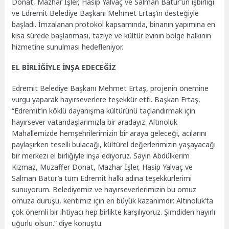
Donat, Mazhar İşler, Hasip Yalvaç ve Salman Batur’un işbirliği
ve Edremit Belediye Başkanı Mehmet Ertaş’ın desteğiyle
başladı. İmzalanan protokol kapsamında, binanın yapımına en
kısa sürede başlanması, taziye ve kültür evinin bölge halkının
hizmetine sunulması hedefleniyor.
EL BİRLİĞİYLE İNŞA EDECEĞİZ
Edremit Belediye Başkanı Mehmet Ertaş, projenin önemine
vurgu yaparak hayırseverlere teşekkür etti. Başkan Ertaş,
“Edremit’in köklü dayanışma kültürünü taçlandırmak için
hayırsever vatandaşlarımızla bir aradayız. Altınoluk
Mahallemizde hemşehrilerimizin bir araya geleceği, acılarını
paylaşırken teselli bulacağı, kültürel değerlerimizin yaşayacağı
bir merkezi el birliğiyle inşa ediyoruz. Sayın Abdülkerim
Kızmaz, Muzaffer Donat, Mazhar İşler, Hasip Yalvaç ve
Salman Batur’a tüm Edremit halkı adına teşekkürlerimi
sunuyorum. Belediyemiz ve hayırseverlerimizin bu omuz
omuza duruşu, kentimiz için en büyük kazanımdır. Altınoluk’ta
çok önemli bir ihtiyacı hep birlikte karşılıyoruz. Şimdiden hayırlı
uğurlu olsun.” diye konuştu.