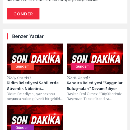
GÖNDER
Benzer Yazılar
Gündem
Gündem
2 Ay Önce
17
2 Hf. Önce
7
Didim Belediyesi Sahillerde
Kandıra Belediyesi “Saygınlar
Güvenlik Nöbetini
Buluşmaları” Devam Ediyor
Didim Belediyesi, yaz sezonu
Başkan Erol Ölmez: "Büyüklerimiz
Sürdürüyor
boyunca halkın güvenli bir şekilde
Başımızın Tacıdır"Kandıra
denizden faydalanabilmesi
Belediyesi, sosyal belediyecilik
amacıyla sahillerde cankurtaran
anlayışıyla hayata geçirdiği
hizmetlerini...
"Saygınlar Buluşmaları" projesi...
Gündem