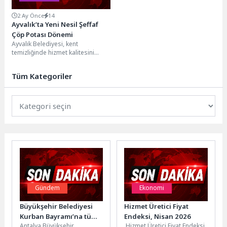
2 Ay Önce
14
Ayvalık’ta Yeni Nesil Şeffaf
Çöp Potası Dönemi
Ayvalık Belediyesi, kent
temizliğinde hizmet kalitesini
artırmak amacıyla Ayvalık merkez
ve Atatürk Bulvarı’nda yeni nesil...
Tüm Kategoriler
Gündem
Ekonomi
Büyükşehir Belediyesi
Hizmet Üretici Fiyat
Kurban Bayramı’na tüm
Endeksi, Nisan 2026
Antalya Büyükşehir
Hizmet Üretici Fiyat Endeksi
birimleriyle hazır