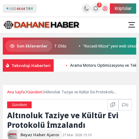
2
Kriptolar
USD
44.64 TRY
Son Eklenenler
ezon Şampiyonu TEAM GOAT Oldu
“Kocaeli Müze” yeni web sitesiyle y
Teknoloji Haberleri
Arama Motoru Optimizasyonu ve Teknol
Ana Sayfa
Gündem
Altınoluk Taziye ve Kültür Evi Protokolü
İmzalandı
Gündem
0
Altınoluk Taziye ve Kültür Evi
Protokolü İmzalandı
Beyaz Haber Ajansı
27 Mar 2026 15:10