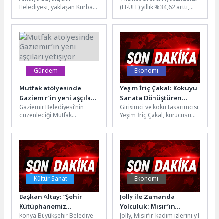
Belediyesi, yaklaşan Kurban
(H-ÜFE) yıllık %34,62 arttı,
Bayramı öncesinde kent
aylık %3,23 arttıH-ÜFE 2026
genelinde vatandaşların
yılı Nisan ayında...
rahat ve huzurlu bir
bayram...
Gündem
Ekonomi
Mutfak atölyesinde
Yeşim İriç Çakal: Kokuyu
Gaziemir’in yeni aşçıları
Sanata Dönüştüren
Gaziemir Belediyesi’nin
Girişimci ve koku tasarımcısı
yetişiyor
Başarılı Kadın Girişimci
düzenlediği Mutfak
Yeşim İriç Çakal, kurucusu
Atölyesi’ne katılan
olduğu "1 Rüya Home"
kursiyerler, Türk mutfağının
markasının en özel...
geleneksel ve modern
yemeklerini yapmanın
inceliklerini...
Kültür Sanat
Ekonomi
Başkan Altay: “Şehir
Jolly ile Zamanda
Kütüphanemiz
Yolculuk: Mısır’ın
Konya Büyükşehir Belediye
Jolly, Mısır’ın kadim izlerini yıl
Türkiye’nin En Estetik ve
Büyüsü Yeniden