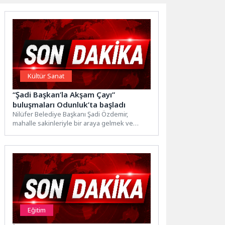
Kültür Sanat
“Şadi Başkan’la Akşam Çayı”
buluşmaları Odunluk’ta başladı
Nilüfer Belediye Başkanı Şadi Özdemir,
mahalle sakinleriyle bir araya gelmek ve
talepleri yerinde dinlemek amacıyla...
Eğitim