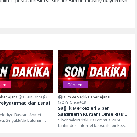
adım, e-posta adresim ve site adresim bu tarayıcıya kaydedilsin.
dem
Gündem
ber Ajansı
1 Gün Önce
2
Bilim Ve Sağlık Haber Ajansı
ekyatırmacı’dan Esnaf
2 Yıl Önce
29
Sağlık Merkezleri Siber
Saldırıların Kurbanı Olma Riski
Belediye Başkanı Ahmet
Taşıyor!
Siber saldırı riski 19 Temmuz 2024
cı, Selçuklu’da bulunan
tarihindeki internet kaosu ile bir kez
atandaşlarla bir araya
daha gündeme geldi....
vam ediyor....