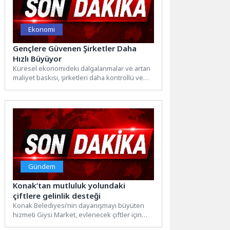
Ekonomi
Gençlere Güvenen Şirketler Daha
Hızlı Büyüyor
Küresel ekonomideki dalgalanmalar ve artan
maliyet baskısı, şirketleri daha kontrollü ve
esnek iş modellerine yöneltiyor....
Gündem
Konak’tan mutluluk yolundaki
çiftlere gelinlik desteği
Konak Belediyesi’nin dayanışmayı büyüten
hizmeti Giysi Market, evlenecek çiftler için
gelinlik reyonunu hazırladı. Gelin adaylarını...