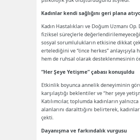
psikolojik yük oluşturduğunu söyledi.
Kadınlar
kendi sağlığını geri plana atıy
Kadın Hastalıkları ve Doğum Uzmanı Op. Dr
fiziksel süreçlerle değerlendirilemeyeceğ
sosyal sorumlulukların etkisine dikkat çe
ertelediğini ve “önce herkes” anlayışıyla 
hem de ruhsal olarak desteklenmesinin ö
“Her Şeye Yetişme” çabası konuşuldu
Etkinlik boyunca annelik deneyiminin gö
karşılaştığı beklentiler ve “her şeye yeti
Katılımcılar, toplumda kadınların yalnız
alanlarını daralttığını belirterek, kadınl
çekti.
Dayanışma ve farkındalık vurgusu