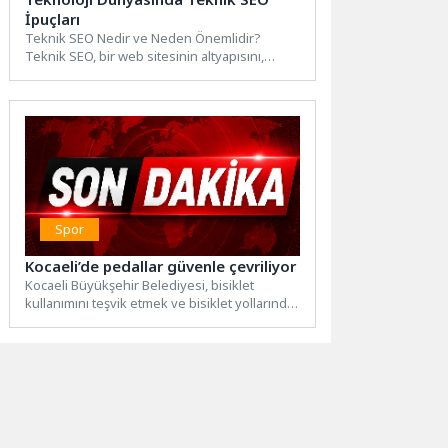
İpuçları
Teknik SEO Nedir ve Neden Önemlidir?
Teknik SEO, bir web sitesinin altyapısını,
indeksleme ve taranabilirlik...
Spor
Kocaeli’de pedallar güvenle çevriliyor
Kocaeli Büyükşehir Belediyesi, bisiklet
kullanımını teşvik etmek ve bisiklet yollarında
farkındalığı artırmak amacıyla çalışmalarını
sürdürüyor....