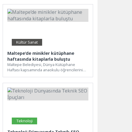
Kültür Sanat
Maltepe’de minikler kütüphane
haftasında kitaplarla buluştu
Maltepe Belediyesi, Dünya Kütüphane
Haftası kapsamında anaokulu öğrencilerini
Yalvaç Ural Çocuk Kütüphanesi ve Oyuncak
Müzesi’nde...
Teknoloji
Teknoloji Dünyasında Teknik SEO