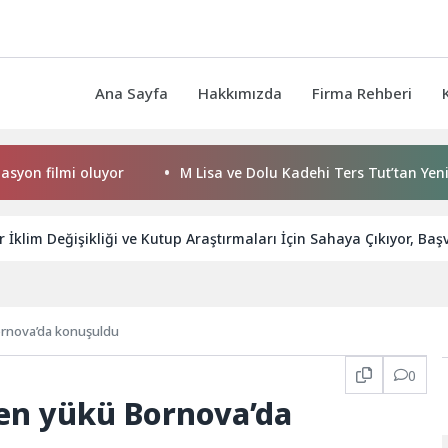
Ana Sayfa
Hakkımızda
Firma Rehberi
mi oluyor
M Lisa ve Dolu Kadehi Ters Tut’tan Yeni İş Birliği
r İklim Değişikliği ve Kutup Araştırmaları İçin Sahaya Çıkıyor, Ba
rnova’da konuşuldu
0
en yükü Bornova’da