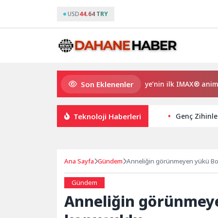
USD
44.64 TRY
Son Eklenenler
Gupi ve Gülmeyen Kral Türkiye’nin ilk IMAX® animasyon fil
Teknoloji Haberleri
Genç Zihinle
Ana Sayfa
Gündem
Anneliğin görünmeyen yükü Bo
Gündem
Anneliğin görünmey