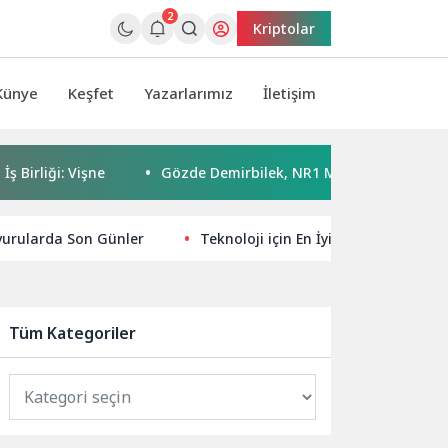
2
Kriptolar
Künye
Keşfet
Yazarlarımız
İletişim
: Vişne
Gözde Demirbilek, NR1 Magazin’de: ‘Son assolist ol
şvurularda Son Günler
Teknoloji için En İyi Teknik SEO Strat
Tüm Kategoriler