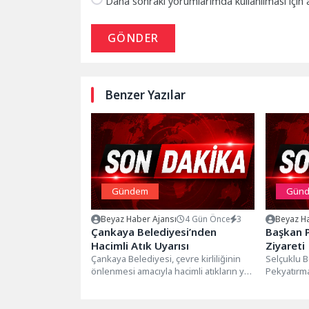
Daha sonraki yorumlarımda kullanılması için 
GÖNDER
Benzer Yazılar
Gündem
Gün
Beyaz Haber Ajansı
4 Gün Önce
3
Beyaz Ha
Çankaya Belediyesi’nden
Başkan P
Hacimli Atık Uyarısı
Ziyareti
Çankaya Belediyesi, çevre kirliliğinin
Selçuklu 
önlenmesi amacıyla hacimli atıkların yol
Pekyatırma
kenarları, kaldırımlar ve boş alanlara
esnaf ve v
bırakılmaması...
gelmeye de