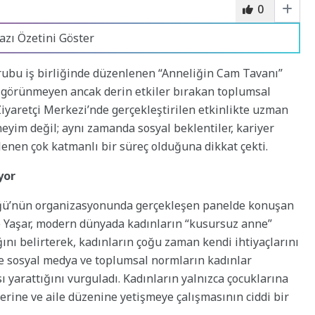
0
azı Özetini Göster
rubu
iş birliğinde düzenlenen “Anneliğin Cam Tavanı”
 görünmeyen ancak derin etkiler bırakan toplumsal
iyaretçi Merkezi’nde gerçekleştirilen etkinlikte uzman
eneyim değil; aynı zamanda sosyal beklentiler, kariyer
lenen çok katmanlı bir süreç olduğuna dikkat çekti.
yor
üğü’nün organizasyonunda gerçekleşen panelde konuşan
 Yaşar, modern dünyada kadınların “kusursuz anne”
ğını belirterek, kadınların çoğu zaman kendi ihtiyaçlarını
likle sosyal medya ve toplumsal normların kadınlar
yarattığını vurguladı. Kadınların yalnızca çocuklarına
lerine ve aile düzenine yetişmeye çalışmasının ciddi bir