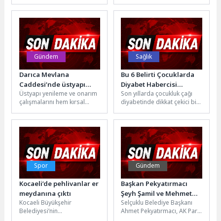
bağımsız servis ağlarından
geniş bir katılımla
yaşanacak
olan Bosch Car Service,...
kutlanacak. Seferihisar
Belediyesi öncülüğünde
düzenlenen geleneksel...
Gündem
Sağlık
Darıca Mevlana
Bu 6 Belirti Çocuklarda
Caddesi’nde üstyapı
Diyabet Habercisi
Üstyapı yenileme ve onarım
Son yıllarda çocukluk çağı
tamam
Olabilir
çalışmalarını hem kırsal
diyabetinde dikkat çekici bir
kesimlerde hem de ilçe
artış yaşanıyor. Özellikle tip 1
merkezlerinde yoğun
diyabetin çocukluk...
tempoda sürdüren...
Spor
Gündem
Kocaeli’de pehlivanlar er
Başkan Pekyatırmacı
meydanına çıktı
Şeyh Şamil ve Mehmet
Kocaeli Büyükşehir
Selçuklu Belediye Başkanı
Akif Mahallelerinde
Belediyesi’nin
Ahmet Pekyatırmacı, AK Parti
Vatandaşların Sorularını
organizasyonluğunda bu yıl
Genel Merkez Yerel