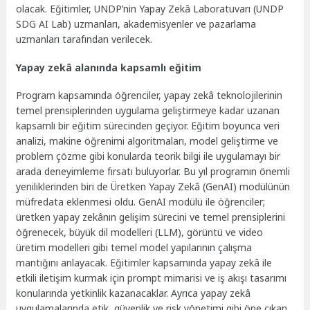
olacak. Eğitimler, UNDP’nin Yapay Zekâ Laboratuvarı (UNDP
SDG AI Lab) uzmanları, akademisyenler ve pazarlama
uzmanları tarafından verilecek.
Yapay zekâ alanında kapsamlı eğitim
Program kapsamında öğrenciler, yapay zekâ teknolojilerinin
temel prensiplerinden uygulama geliştirmeye kadar uzanan
kapsamlı bir eğitim sürecinden geçiyor. Eğitim boyunca veri
analizi, makine öğrenimi algoritmaları, model geliştirme ve
problem çözme gibi konularda teorik bilgi ile uygulamayı bir
arada deneyimleme fırsatı buluyorlar. Bu yıl programın önemli
yeniliklerinden biri de Üretken Yapay Zekâ (GenAI) modülünün
müfredata eklenmesi oldu. GenAI modülü ile öğrenciler;
üretken yapay zekânın gelişim sürecini ve temel prensiplerini
öğrenecek, büyük dil modelleri (LLM), görüntü ve video
üretim modelleri gibi temel model yapılarının çalışma
mantığını anlayacak. Eğitimler kapsamında yapay zekâ ile
etkili iletişim kurmak için prompt mimarisi ve iş akışı tasarımı
konularında yetkinlik kazanacaklar. Ayrıca yapay zekâ
uygulamalarında etik, güvenlik ve risk yönetimi gibi öne çıkan