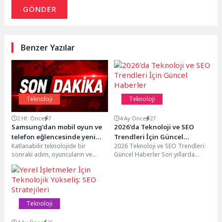
GÖNDER
Benzer Yazılar
Teknoloji
Teknoloji
2 Hf. Önce
7
4 Ay Önce
27
Samsung’dan mobil oyun ve
2026’da Teknoloji ve SEO
telefon eğlencesinde yeni
Trendleri İçin Güncel
Katlanabilir teknolojide bir
2026 Teknoloji ve SEO Trendleri:
dönemin sinyali: “Ekranın
Haberler
sonraki adım, oyuncuların ve
Güncel Haberler Son yıllarda
sınırı yok”
içerik tüketicilerin beklediği
dijital pazarlama dünyasında hızla
deneyimi getirmeye
değişen trendler,...
hazırlanıyor. Teknoloji devi
Samsung...
Teknoloji