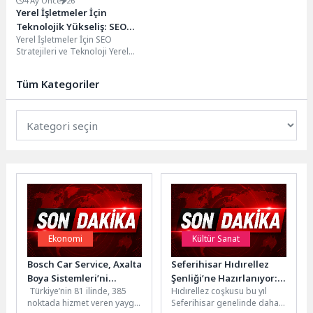
4 Ay Önce
26
Yerel İşletmeler İçin
Teknolojik Yükseliş: SEO
Yerel İşletmeler İçin SEO
Stratejileri
Stratejileri ve Teknoloji Yerel
işletmeler için SEO stratejileri
oluştururken teknolojinin doğru...
Tüm Kategoriler
Ekonomi
Kültür Sanat
Bosch Car Service, Axalta
Seferihisar Hıdırellez
Boya Sistemleri’ni
Şenliği’ne Hazırlanıyor:
Türkiye’nin 81 ilinde, 385
Hıdırellez coşkusu bu yıl
“Tercih Edilen İş Ortağı”
“Bahar Coşkusu” üç
noktada hizmet veren yaygın
Seferihisar genelinde daha
olarak belirledi
noktada aynı anda