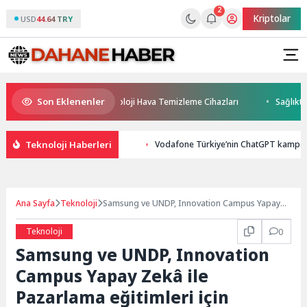
2
Kriptolar
USD
44.64 TRY
Son Eklenenler
rt Group’tan İleri Teknoloji Hava Temizleme Cihazları
Sağlıkta disi
Teknoloji Haberleri
Vodafone Türkiye’nin ChatGPT kampan
Ana Sayfa
Teknoloji
Samsung ve UNDP, Innovation Campus Yapay
Zekâ ile Pazarlama eğitimleri için gençlerin
başvurularını bekliyor
Teknoloji
0
Samsung ve UNDP, Innovation
Campus Yapay Zekâ ile
Pazarlama eğitimleri için