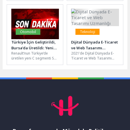
Cevapladı
18’incisi düzenlenen
Yönetimler Başkanlığı
Sekapark Altınkemer Yağlı
tarafından hayata geçirilen...
Güreşleri, binlerce yağlı
güreş...
Otomobil
Teknoloji
Türkiye İçin Geliştirildi,
Dijital Dünyada E-Ticaret
Bursa’da Üretildi: Yeni
ve Web Tasarımı
Renault’nun Türkiye’de
2021'de Dijital Dünyada E-
Renault Boreal Yollara
Uzmanlığı
üretilen yeni C segmenti SUV
Ticaret ve Web Tasarımı
Çıkıyor
modeli Renault Boreal,
Uzmanlığı 2021 yılında dijital
Türkiye’de satışa sunuluyor.
dünyada e-ticaret ve web...
OYAK ve...