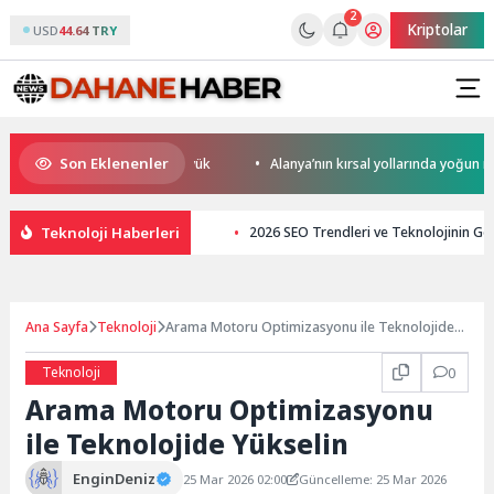
2
Kriptolar
USD
44.64 TRY
Son Eklenenler
abet Potansiyeli Çok Büyük
Alanya’nın kırsal yollarında yoğun mesai
Teknoloji Haberleri
2026 SEO Trendleri ve Teknolojinin Ge
Ana Sayfa
Teknoloji
Arama Motoru Optimizasyonu ile Teknolojide
Yükselin
Teknoloji
0
Arama Motoru Optimizasyonu
ile Teknolojide Yükselin
EnginDeniz
25 Mar 2026 02:00
Güncelleme: 25 Mar 2026