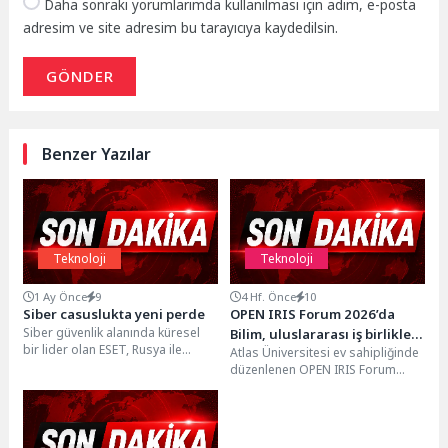
Daha sonraki yorumlarımda kullanılması için adım, e-posta
adresim ve site adresim bu tarayıcıya kaydedilsin.
GÖNDER
Benzer Yazılar
Teknoloji
Teknoloji
1 Ay Önce
9
4 Hf. Önce
10
Siber casuslukta yeni perde
OPEN IRIS Forum 2026’da
Siber güvenlik alanında küresel
Bilim, uluslararası iş birlikleri
bir lider olan ESET, Rusya ile
Atlas Üniversitesi ev sahipliğinde
ve araştırmanın geleceği
bağlantılı bir tehdit aktörü olan...
düzenlenen OPEN IRIS Forum
Atlas Üniversitesi’nde ele
2026, dünyanın farklı
alındı
üniversitelerinden bilim
insanlarını, araştırmacıları...