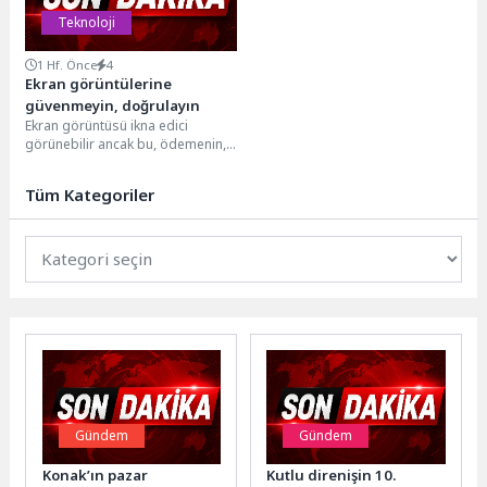
Teknoloji
1 Hf. Önce
4
Ekran görüntülerine
güvenmeyin, doğrulayın
Ekran görüntüsü ikna edici
görünebilir ancak bu, ödemenin,
rezervasyonun veya görüşmenin
gerçek olduğunu kanıtlamaz.
Tüm Kategoriler
Siber...
Gündem
Gündem
Konak’ın pazar
Kutlu direnişin 10.