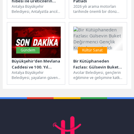
hibesi ile üreticilerin
Patladı
Antalya Büyükşehir
2026 yılı arama motorları
yüzünü güldürüyor
Belediyesi, Antalya’da arıcılık
tarihinde önemli bir dönüm
faaliyetlerinin
noktası oldu. Google AI
yaygınlaştırılması için eğitim
Overviews, AI Mode...
ve hibe desteklerini
sürdürüyor. Büyükşehir
Belediyesi,...
Gündem
Kültür Sanat
Büyükşehir’den Mevlana
Bir Kütüphaneden
Caddesi ve 100. Yıl
Fazlası: Gülsevin Buket
Antalya Büyükşehir
Avcılar Belediyesi, gençlerin
Bulvarı arasında
Değirmenci Gençlik
Belediyesi, yayaların güven
eğitimine ve gelişimine katkı
kaldırım ve peyzaj
Kütüphanesi Açıldı
ve konforunu arttırmak
sunacak önemli bir projeyi
çalışması
amacıyla Mevlana Caddesi
daha hayata geçirdi.
ile 100. Yıl Bulvarı...
Gülsevin...