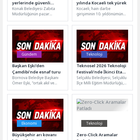
yerlerinde güvenli
yılında Kocaeli tek yürek
Konak Belediyesi Zabıta
Kocaeli, hain darbe
alışveriş
Müdürlüğünün pazar
girişiminin 10. yıldönümünde
yerlerinde hizmet veren
aynı kararlılık ve dik duruşla
“Tartı ve Ölçüm Kontrol
demokrasinin sarsılmaz
Noktası” ile evdeki...
savunucusu olduğunu...
Gündem
Teknoloji
Başkan Eşki’den
Teknosel 2026 Teknoloji
Çamdibi’nde esnaf turu
Festivali’nde İkinci Etap
Bornova Belediye Başkanı
Selçuklu Belediyesi, Selçuklu
Başladı
Ömer Eşki, "ortak akıl ve
İlçe Milli Eğitim Müdürlüğü,
yerinde yönetim" ilkesiyle
KOP Bölge Kalkınma İdaresi
sürdürdüğü saha ziyaretleri
Başkanlığı ve İnnoPark iş...
kapsamında...
Ekonomi
Teknoloji
Büyükşehir arı kovanı
Zero-Click Aramalar