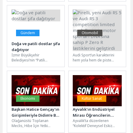
hayata geçirilecek olan
“Meksika Kültürel Çeşitlilik”
“Kemer Sokaklarında Sanat
sergisi Nevşehir’de
Var”...
sanatseverlerin ziyaretine...
Gündem
Otomobil
Doğa ve patili dostlar şifa
Pirelli, yeni Audi RS 5 ve
dağıtıyor
Audi RS 3 competition
İzmir Büyükşehir
Audi Sport’un karakterini
limited modelleri için
Belediyesi’nin “Patili
hem yola hem de piste
motor sporları DNA’sına
Dostumuz” projesiyle engelli
taşıyan özel hamur,
sahip P Zero R
çocuklar ve aileleri,
Ingolstadt merkezli
lastiklerini geliştirdi
hayvanlar ve bitkilerle
markanın yeni...
kurdukları bağ...
Ekonomi
Kültür Sanat
Başkan Hatice Gençay’ın
Ayvalık’ın Endüstriyel
Girişimleriyle Didim’e Bir
Mirası Öğrencilerin
Olağanüstü Toplanan
Ayvalık’ta düzenlenen
Hibe Desteği Daha
Eskizleriyle Yeniden
Meclis, Hibe İçin Yetki
“Kolektif Deneysel Eskiz
Keşfedildi
VerdiDidim Belediye Meclisi,
Atölyesi”, üniversite