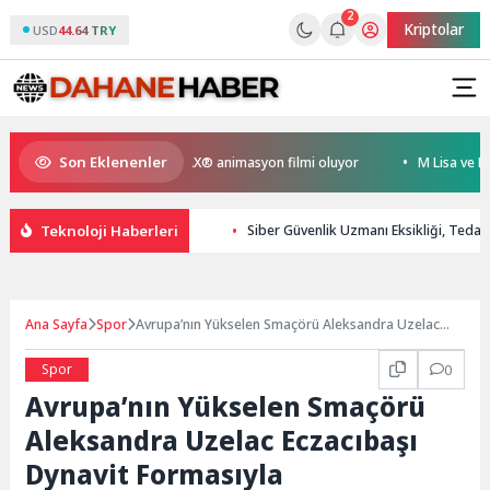
2
Kriptolar
USD
44.64 TRY
Son Eklenenler
en Kral Türkiye’nin ilk IMAX® animasyon filmi oluyor
M Lisa ve Dolu K
Teknoloji Haberleri
Siber Güvenlik Uzmanı Eksikliği, Tedari
Ana Sayfa
Spor
Avrupa’nın Yükselen Smaçörü Aleksandra Uzelac
Eczacıbaşı Dynavit Formasıyla
Spor
0
Avrupa’nın Yükselen Smaçörü
Aleksandra Uzelac Eczacıbaşı
Dynavit Formasıyla