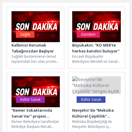
Sağlık
Gündem
Kalbinizi Korumak
Büyükakın: “KO-MEK’te
Tabağınızdan Başlıyor
herkes kendini buluyor”
Sağlıklı beslenmenin temel
Kocaeli Büyükşehir
taşlarından biri olan protein
Belediyesi Meslek ve Sanat
ve lif, vücudun farklı
Eğitim Kursları(KO-MEK) ilçe
ihtiyaçlarını karşılayan iki
sergilerinde son durak
önemli...
Derince oldu. Katılımın...
Kültür Sanat
Kültür Sanat
“Kemer Sokaklarında
Nevşehir’de “Meksika
Sanat Var” projesi
Kültürel Çeşitlilik”
Kemer Belediyesi tarafından
Meksika Büyükelçiliği ile
başlıyor
Sergisi Açıldı
Belediye Başkanı Necati
Nevşehir Belediyesi iş
Topaloğlu öncülüğünde
birliğinde düzenlenen