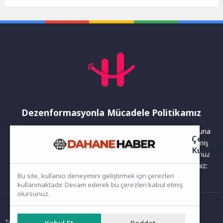
Çevre, Şehircilik ve İklim
akademisyenleri, eğitimciler
Değişikliği Bakanlığı...
ve lise öğrencilerini bir araya
getirerek...
Dezenformasyonla Mücadele Politikamız
Yayınlanan haberler doğruluk ilkesi gözetilerek hazırlanır. Buna
Çerez
rağmen bazı içeriklerde eksik, hatalı veya güncelliğini yitirmiş
Kullanı
bilgiler bulunabilir.Yanlış veya yanıltıcı olduğunu düşündüğünüz
haberleri aşağıdaki iletişim kanallarından bize bildirebilirsiniz:
Bu site, kullanıcı deneyimini geliştirmek için çerezleri
kullanmaktadır. Devam ederek bu çerezleri kabul etmiş
olursunuz.
Ana Sayfa
Tüm hakları saklıdır. Sitede yer alan içerikler izinsiz kopyalanamaz,