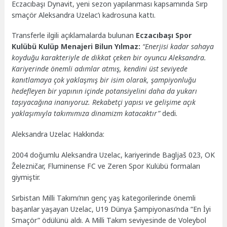
Eczacıbaşı Dynavit, yeni sezon yapılanması kapsamında Sırp
smaçör Aleksandra Uzelac’ı kadrosuna kattı.
Transferle ilgili açıklamalarda bulunan
Eczacıbaşı Spor
Kulübü Kulüp Menajeri Bilun Yılmaz:
“Enerjisi kadar sahaya
koyduğu karakteriyle de dikkat çeken bir oyuncu Aleksandra.
Kariyerinde önemli adımlar atmış, kendini üst seviyede
kanıtlamaya çok yaklaşmış bir isim olarak, şampiyonluğu
hedefleyen bir yapının içinde potansiyelini daha da yukarı
taşıyacağına inanıyoruz. Rekabetçi yapısı ve gelişime açık
yaklaşımıyla takımımıza dinamizm katacaktır”
dedi.
Aleksandra Uzelac Hakkında:
2004 doğumlu Aleksandra Uzelac, kariyerinde Bagljaš 023, OK
Železničar, Fluminense FC ve Zeren Spor Kulübü formaları
giymiştir.
Sırbistan Milli Takımı’nın genç yaş kategorilerinde önemli
başarılar yaşayan Uzelac, U19 Dünya Şampiyonası’nda “En İyi
Smaçör” ödülünü aldı. A Milli Takım seviyesinde de Voleybol