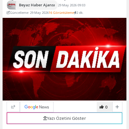
Beyaz Haber Ajansı
29 May 2026 09:03
Güncelleme: 29 May 2026
16 Görüntüleme
2 dk.
0
Yazı Özetini Göster