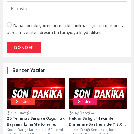
Daha sonraki yorumlarımda kullanılması için adım, e-posta
adresim ve site adresim bu tarayıcıya kaydedilsin.
GÖNDER
Benzer Yazılar
Gündem
Gündem
3 Hf. Önce
3
5 Ay Önce
24
20 Temmuz Barış ve Özgürlük
Hekim Birliği: “Hekimler
Bayramı İzmir’de törenle
Dinlenme Saatlerinde (12:00-
Kıbrıs Barış Harekatı'nın 52'nci yıl
Hekim Birliği Sendikası, konu
kutlandı
13:00) Çalıştırılmasın!