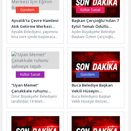
Gündem
Kültür Sanat
Ayvalık’ta Çevre Hamlesi:
Başkan Çerçioğlu’ndan 7
Atık Getirme Merkezi
Eylül Temalı Ödüllü
Ayvalık Belediyesi, yapımına
Aydın Büyükşehir Belediye
İçin Eğitim Başladı
Resim, Şiir ve
kısa süre içinde başlanacak
Başkanı Özlem Çerçioğlu,
Kompozisyon Yarışması
1. Sınıf Atık Getirme Merkezi
Aydın’ın düşman işgalinden
öncesinde personeline
kurtuluşunun
kapsamlı...
yıldönümünde “7’den 70’e
Kurtuluş Destanı
Aydın” temalı...
Kültür Sanat
Gündem
“Uyan Memet”
Buca Belediye Başkan
Çanakkale ruhunu
Vekili Hüseyin
İzmir Büyükşehir Belediyesi
Buca Belediyesi Başkan
sahneye taşıdı
Benzer’den muhtarlara
tarafından 18 Mart
Vekili Hüseyin Benzer,
çıkarma
Çanakkale Zaferi ve Şehitleri
göreve başlamasının
Anma Günü etkinlikleri
ardından muhtarları ziyaret
kapsamında hazırlanan...
ederek mahallelerin talep
ve...