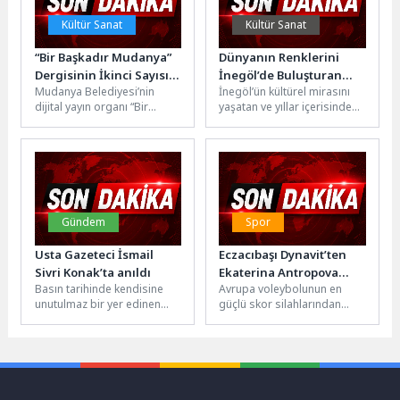
Kültür Sanat
Kültür Sanat
“Bir Başkadır Mudanya”
Dünyanın Renklerini
Dergisinin İkinci Sayısı
İnegöl’de Buluşturan
Mudanya Belediyesi’nin
İnegöl’ün kültürel mirasını
Yayımlandı
Festival Başladı
dijital yayın organı “Bir
yaşatan ve yıllar içerisinde
Başkadır Mudanya”
şehrin marka
birbirinden ilginç konularıyla
organizasyonlarından biri
ikinci sayısını
haline gelen 39.
yayımladı.Mudanya
Uluslararası...
Belediyesi'nin...
Gündem
Spor
Usta Gazeteci İsmail
Eczacıbaşı Dynavit’ten
Sivri Konak’ta anıldı
Ekaterina Antropova
Basın tarihinde kendisine
Avrupa voleybolunun en
müjdesi!
unutulmaz bir yer edinen
güçlü skor silahlarından
Usta Gazeteci İsmail Sivri’nin
Ekaterina Antropova, yeni
anma töreninde konuşan
sezonda Eczacıbaşı Dynavit
Başkan...
formasını
terletecek.Eczacıbaşı Spor...