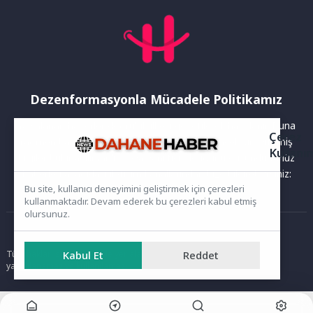
Dezenformasyonla Mücadele Politikamız
Yayınlanan haberler doğruluk ilkesi gözetilerek hazırlanır. Buna
Çerez
rağmen bazı içeriklerde eksik, hatalı veya güncelliğini yitirmiş
Kullanı
bilgiler bulunabilir.Yanlış veya yanıltıcı olduğunu düşündüğünüz
haberleri aşağıdaki iletişim kanallarından bize bildirebilirsiniz:
Bu site, kullanıcı deneyimini geliştirmek için çerezleri
kullanmaktadır. Devam ederek bu çerezleri kabul etmiş
olursunuz.
Ana Sayfa
Tüm hakları saklıdır. Sitede yer alan içerikler izinsiz kopyalanamaz,
Kabul Et
Reddet
yayımlanamaz ve kullanılamaz.