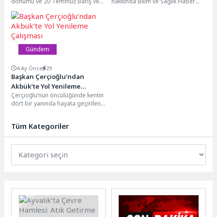
dönümü ve 20 Temmuz Barış ve
hakkında Bilim ve Sağlık Haber
Özgürlük Bayramı Cumhuriyet
Ajansı’na (BSHA) şu açıklamayı
Meydanı'nda...
yaptı. nSağlık...
Gündem
4 Ay Önce
29
Başkan Çerçioğlu’ndan
Akbük’te Yol Yenileme
Çerçioğlu’nun öncülüğünde kentin
Çalışması
dört bir yanında hayata geçirilen
hizmet ve yatırımlar hız kesmeden
devam ediyor.Kente...
Tüm Kategoriler