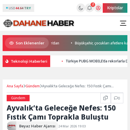
2
Kriptolar
USD
44.64 TRY
Son Eklenenler
o’da start Başkan Büyükakın’dan
Büyükşehir, çocukları afetlere karşı b
Teknoloji Haberleri
Türkiye PUBG MOBILE’da rekorlarla Dü
Ana Sayfa
Gündem
Ayvalık’ta Geleceğe Nefes: 150 Fıstık Çamı
Toprakla Buluştu
Gündem
0
Ayvalık’ta Geleceğe Nefes: 150
Fıstık Çamı Toprakla Buluştu
Beyaz Haber Ajansı
24 Mar 2026 19:03