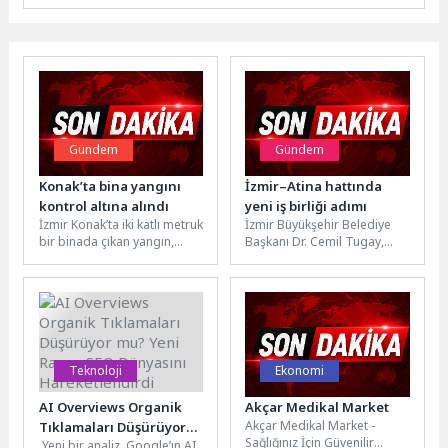
Gündem
Gündem
Konak’ta bina yangını
İzmir–Atina hattında
kontrol altına alındı
yeni iş birliği adımı
İzmir Konak’ta iki katlı metruk
İzmir Büyükşehir Belediye
bir binada çıkan yangın,
Başkanı Dr. Cemil Tugay,
itfaiye ekiplerinin zamanla
Yunanistan Büyükelçisi
yarıştığı yoğun bir...
Theodoros Bizakis ve
beraberindeki heyeti
ağırladı....
Teknoloji
Ekonomi
AI Overviews Organik
Akçar Medikal Market
Akçar Medikal Market -
Tıklamaları Düşürüyor
Sağlığınız İçin Güvenilir
Yeni bir analiz, Google’ın AI
mu? Yeni Rapor SEO