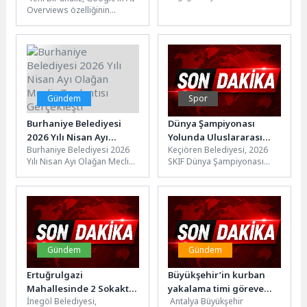
Adres Akçar Medikal Market
Overviews özelliğinin
Dünyasını
olarak, sağlık ve bakım...
yaygınlaşmasının ardından
Hareketlendirdi
organik arama
tıklamalarında ciddi
gerileme yaşandığını...
Gündem
Spor
Burhaniye Belediyesi
Dünya Şampiyonası
2026 Yılı Nisan Ayı
Yolunda Uluslararası
Burhaniye Belediyesi 2026
Keçiören Belediyesi, 2026
Olağan Meclis Toplantısı
Karate Semineri
Yılı Nisan Ayı Olağan Meclis
SKIF Dünya Şampiyonası
Gerçekleşti
Keçiören’de Tamamlandı
Toplantısı, Burhaniye
hazırlıkları kapsamında
Belediyesi Meclis
düzenlenen Uluslararası
Salonu'nda gerçekleşti.
Özel Antrenman Semineri’ne
Burhaniye...
ev sahipliği...
Gündem
Gündem
Ertuğrulgazi
Büyükşehir’in kurban
Mahallesinde 2 Sokakta
yakalama timi göreve
İnegöl Belediyesi,
Antalya Büyükşehir
Asfalt Çalışması
hazır