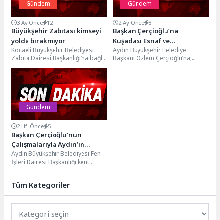
Gündem
Gündem
3 Ay Önce
12
2 Ay Önce
8
Büyükşehir Zabıtası kimseyi
Başkan Çerçioğlu’na
yolda bırakmıyor
Kuşadası Esnaf ve
Kocaeli Büyükşehir Belediyesi
Aydın Büyükşehir Belediye
Sanatkârlar Odası’ndan
Zabıta Dairesi Başkanlığı’na bağlı
Başkanı Özlem Çerçioğlu’na;
Ziyaret
ekipler, kent genelinde yalnızca
Kuşadası Esnaf ve Sanatkarlar
denetim değil, vatandaş odaklı...
Odası Başkanı Ahmet Çalım ve...
Gündem
2 Hf. Önce
5
Başkan Çerçioğlu’nun
Çalışmalarıyla Aydın’ın
Aydın Büyükşehir Belediyesi Fen
Ulaşım Altyapısı Güçleniyor
İşleri Dairesi Başkanlığı kent
genelinde yol yapım, bakım,
onarım ve düzenleme...
Tüm Kategoriler