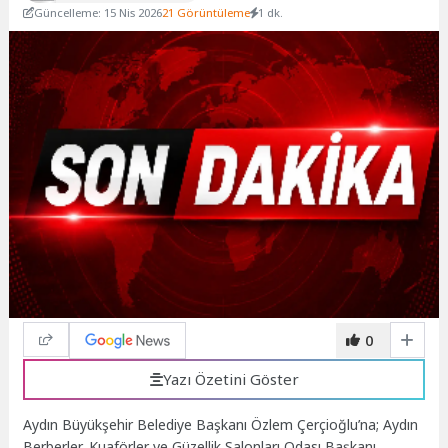
Güncelleme: 15 Nis 2026
21 Görüntüleme
1 dk.
0
Yazı Özetini Göster
Aydın Büyükşehir Belediye Başkanı Özlem Çerçioğlu’na; Aydın
Berberler, Kuaförler ve Güzellik Salonları Odası Başkanı