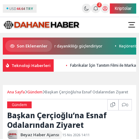
2
Kriptolar
USD
44.64 TRY
Son Eklenenler
ğru BT alışkanlıkları siber dayanıklılığı güçlendiriyor
Keçiören’de “Ke
Teknoloji Haberleri
Fabrikalar İçin Tanıtım Filmi ile Mark
Ana Sayfa
Gündem
Başkan Çerçioğlu’na Esnaf Odalarından Ziyaret
Gündem
0
Başkan Çerçioğlu’na Esnaf
Odalarından Ziyaret
Beyaz Haber Ajansı
15 Nis 2026 14:11