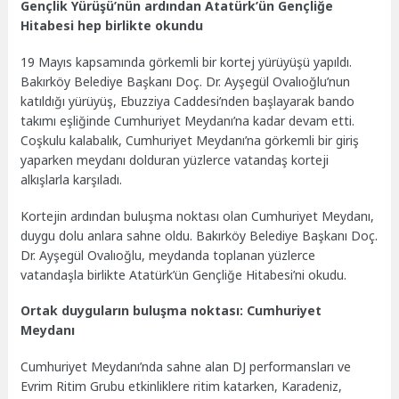
Gençlik Yürüşü’nün ardından Atatürk’ün Gençliğe
Hitabesi hep birlikte okundu
19 Mayıs kapsamında görkemli bir kortej yürüyüşü yapıldı.
Bakırköy Belediye Başkanı Doç. Dr. Ayşegül Ovalıoğlu’nun
katıldığı yürüyüş, Ebuzziya Caddesi’nden başlayarak bando
takımı eşliğinde Cumhuriyet Meydanı’na kadar devam etti.
Coşkulu kalabalık, Cumhuriyet Meydanı’na görkemli bir giriş
yaparken meydanı dolduran yüzlerce vatandaş korteji
alkışlarla karşıladı.
Kortejin ardından buluşma noktası olan Cumhuriyet Meydanı,
duygu dolu anlara sahne oldu. Bakırköy Belediye Başkanı Doç.
Dr. Ayşegül Ovalıoğlu, meydanda toplanan yüzlerce
vatandaşla birlikte Atatürk’ün Gençliğe Hitabesi’ni okudu.
Ortak duyguların buluşma noktası: Cumhuriyet
Meydanı
Cumhuriyet Meydanı’nda sahne alan DJ performansları ve
Evrim Ritim Grubu etkinliklere ritim katarken, Karadeniz,