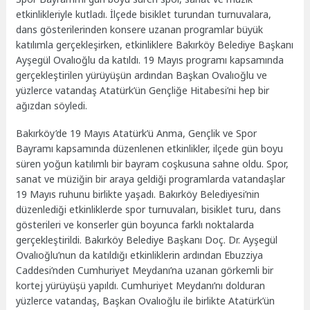
etkinlikleriyle kutladı. İlçede bisiklet turundan turnuvalara,
dans gösterilerinden konsere uzanan programlar büyük
katılımla gerçekleşirken, etkinliklere Bakırköy Belediye Başkanı
Ayşegül Ovalıoğlu da katıldı. 19 Mayıs programı kapsamında
gerçekleştirilen yürüyüşün ardından Başkan Ovalıoğlu ve
yüzlerce vatandaş Atatürk’ün Gençliğe Hitabesi’ni hep bir
ağızdan söyledi.
Bakırköy’de 19 Mayıs Atatürk’ü Anma, Gençlik ve Spor
Bayramı kapsamında düzenlenen etkinlikler, ilçede gün boyu
süren yoğun katılımlı bir bayram coşkusuna sahne oldu. Spor,
sanat ve müziğin bir araya geldiği programlarda vatandaşlar
19 Mayıs ruhunu birlikte yaşadı. Bakırköy Belediyesi’nin
düzenlediği etkinliklerde spor turnuvaları, bisiklet turu, dans
gösterileri ve konserler gün boyunca farklı noktalarda
gerçekleştirildi. Bakırköy Belediye Başkanı Doç. Dr. Ayşegül
Ovalıoğlu’nun da katıldığı etkinliklerin ardından Ebuzziya
Caddesi’nden Cumhuriyet Meydanı’na uzanan görkemli bir
kortej yürüyüşü yapıldı. Cumhuriyet Meydanı’nı dolduran
yüzlerce vatandaş, Başkan Ovalıoğlu ile birlikte Atatürk’ün