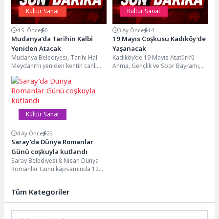
Kültür Sanat
Kültür Sanat
4 S. Önce
0
3 Ay Önce
14
Mudanya’da Tarihin Kalbi
19 Mayıs Coşkusu Kadıköy’de
Yeniden Atacak
Yaşanacak
Mudanya Belediyesi, Tarihi Hal
Kadıköy’de 19 Mayıs Atatürk’ü
Meydanı’nı yeniden kentin canlı
Anma, Gençlik ve Spor Bayramı,
merkezlerinden biri haline
her yıl olduğu gibi bu yıl...
getirmek için kapsamlı bir...
Kültür Sanat
4 Ay Önce
25
Saray’da Dünya Romanlar
Günü coşkuyla kutlandı
Saray Belediyesi 8 Nisan Dünya
Romanlar Günü kapsamında 12
Nisan Pazar günü Ayaspaşa
Mahallesi Ladin...
Tüm Kategoriler