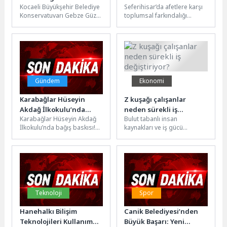
Kocaeli Büyükşehir Belediye
Seferihisar’da afetlere karşı
sunuldu
Dayanıklı Kent”
Konservatuvarı Gebze Güzel
toplumsal farkındalığı
sertifikası
ve Geleneksel Sanatlar
artırmak ve öğrencileri olası
Bölümleri, düzenlenen “Yıl
afetlere hazırlamak amacıyla
Sonu Öğrencisi Sergisi”...
Sığacık 80. Yıl...
Gündem
Ekonomi
Karabağlar Hüseyin
Z kuşağı çalışanlar
Akdağ İlkokulu’nda
neden sürekli iş
Karabağlar Hüseyin Akdağ
Bulut tabanlı insan
Bağış Baskısı!
değiştiriyor?
İlkokulu’nda bağış baskısı!
kaynakları ve iş gücü
BSHA’ya ulaşan bir öğrenci
yönetimi platformu İdenfit’in
yakını “Bölgede çok fakir
hazırladığı Kuşak Analiz
aileler...
Raporu’na göre, X...
Teknoloji
Spor
Hanehalkı Bilişim
Canik Belediyesi’nden
Teknolojileri Kullanım
Büyük Başarı: Yeni