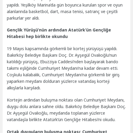
yapıldı. Yeşilköy Marina’da gün boyunca kurulan spor ve oyun
alanlarında basketbol, dart, masa tenisi, satranç ve çeşitli
parkurlar yer aldı.
Gençlik Yürüşü’nün ardından Atatürk’ün Gençliğe
Hitabesi hep birlikte okundu
19 Mayıs kapsamında görkemli bir kortej yürüyüşü yapıldı.
Bakırköy Belediye Başkanı Doç. Dr. Ayşegül Ovalıoğlu’nun
katıldığı yürüyüş, Ebuzziya Caddesi’nden başlayarak bando
takımı eşliğinde Cumhuriyet Meydanı’na kadar devam etti.
Coşkulu kalabalık, Cumhuriyet Meydanı’na görkemli bir giriş
yaparken meydanı dolduran yüzlerce vatandaş korteji
alkışlarla karşıladı.
Kortejin ardından buluşma noktası olan Cumhuriyet Meydanı,
duygu dolu anlara sahne oldu. Bakırköy Belediye Başkanı Doç.
Dr. Ayşegül Ovalıoğlu, meydanda toplanan yüzlerce
vatandaşla birlikte Atatürk’ün Gençliğe Hitabesi’ni okudu.
Ortak duyguların buluşma noktası: Cumhuriyet