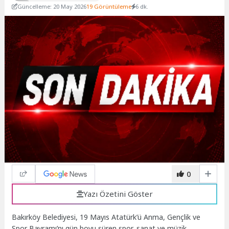
Güncelleme: 20 May 2026
19 Görüntüleme
6 dk.
0
Yazı Özetini Göster
Bakırköy Belediyesi, 19 Mayıs Atatürk’ü Anma, Gençlik ve
Spor Bayramı’nı gün boyu süren spor, sanat ve müzik