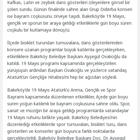
Kafkas, Latin ve zeybek dans gösterileri izleyenlere görsel bir
şölen sundu. Günün finalinde sahne alan Grup Diderba konseri
ise bayram coşkusunu zirveye taşıdı. Bakırköy’de 19 Mayıs,
gençlik ve sporun bir araya geldiği etkinliklerle gün boyu süren
coşkulu bir kutlamaya dönüştü.
İlçede bisiklet turundan turnuvalara, dans gösterilerinden
konsere uzanan programlar büyük katılımla gerçekleşirken,
etkinliklere Bakırköy Belediye Başkanı Ayşegül Ovalıoğlu da
katıldı. 19 Mayıs programı kapsamında gerçekleştirilen
yürüyüşün ardından Başkan Ovalıoğlu ve yüzlerce vatandaş
Atatürk’ün Gençliğe Hitabesi’ni hep bir ağızdan söyledi.
Bakırköy’de 19 Mayıs Atatürk’ü Anma, Gençlik ve Spor
Bayramı kapsamında düzenlenen etkinlikler, ilçede gün boyu
süren yoğun katılımlı bir bayram coşkusuna sahne oldu. Spor,
sanat ve müziğin bir araya geldiği programlarda vatandaşlar
19 Mayıs ruhunu birlikte yaşadı. Bakırköy Belediyesi’nin
düzenlediği etkinliklerde spor turnuvaları, bisiklet turu, dans
gösterileri ve konserler gün boyunca farklı noktalarda
gerçekleştirildi. Bakırköy Belediye Başkanı Doç. Dr. Ayşegül