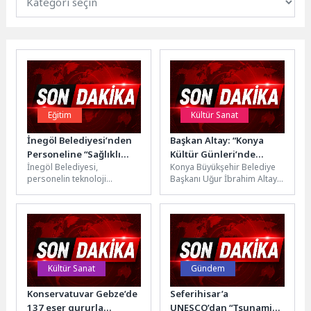
Eğitim
Kültür Sanat
İnegöl Belediyesi’nden
Başkan Altay: “Konya
Personeline “Sağlıklı
Kültür Günleri’nde
İnegöl Belediyesi,
Konya Büyükşehir Belediye
Dijital Yaşam Ve Ekran
Şehrimizin Güzelliklerini
personelin teknoloji
Başkanı Uğur İbrahim Altay,
Kullanımı Yönetimi”
Hep Birlikte Yeniden
kullanımına ilişkin
Büyükşehir Belediyesi
Eğitimi
Hatırlamış Oluyoruz”
farkındalığını artırmak ve
tarafından Kültürpark’ta ilk
dijital araçların bilinçli ve
kez düzenlenen Konya...
sağlıklı kullanımını...
Kültür Sanat
Gündem
Konservatuvar Gebze’de
Seferihisar’a
137 eser gururla
UNESCO’dan “Tsunamiye