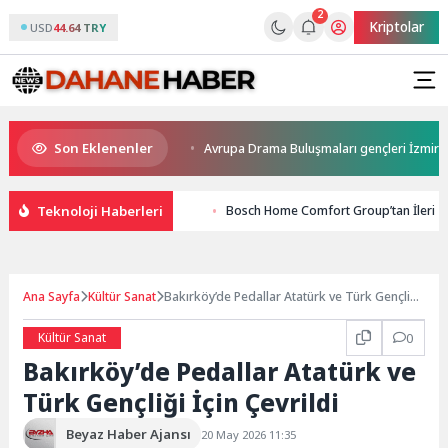
2
Kriptolar
USD
44.64 TRY
Son Eklenenler
si Düden Balık Çarşısı
Avrupa Drama Buluşmaları gençleri İzmir’de
Teknoloji Haberleri
Bosch Home Comfort Group’tan İleri T
Ana Sayfa
Kültür Sanat
Bakırköy’de Pedallar Atatürk ve Türk Gençliği
İçin Çevrildi
Kültür Sanat
0
Bakırköy’de Pedallar Atatürk ve
Türk Gençliği İçin Çevrildi
Beyaz Haber Ajansı
20 May 2026 11:35