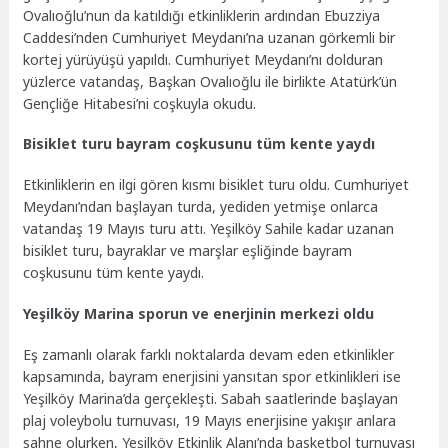
Ovalıoğlu’nun da katıldığı etkinliklerin ardından Ebuzziya
Caddesi’nden Cumhuriyet Meydanı’na uzanan görkemli bir
kortej yürüyüşü yapıldı. Cumhuriyet Meydanı’nı dolduran
yüzlerce vatandaş, Başkan Ovalıoğlu ile birlikte Atatürk’ün
Gençliğe Hitabesi’ni coşkuyla okudu.
Bisiklet turu bayram coşkusunu tüm kente yaydı
Etkinliklerin en ilgi gören kısmı bisiklet turu oldu. Cumhuriyet
Meydanı’ndan başlayan turda, yediden yetmişe onlarca
vatandaş 19 Mayıs turu attı. Yeşilköy Sahile kadar uzanan
bisiklet turu, bayraklar ve marşlar eşliğinde bayram
coşkusunu tüm kente yaydı.
Yeşilköy Marina sporun ve enerjinin merkezi oldu
Eş zamanlı olarak farklı noktalarda devam eden etkinlikler
kapsamında, bayram enerjisini yansıtan spor etkinlikleri ise
Yeşilköy Marina’da gerçekleşti. Sabah saatlerinde başlayan
plaj voleybolu turnuvası, 19 Mayıs enerjisine yakışır anlara
sahne olurken, Yeşilköy Etkinlik Alanı’nda basketbol turnuvası