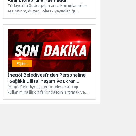
Türkiye’nin önde gelen aracı kurumlarından
Ata Yatırım, düzenli olarak yayımladığı
araştırma raporları ve analizlerle Türkiye...
Eğitim
İnegöl Belediyesi’nden Personeline
“Sağlıklı Dijital Yaşam Ve Ekran
Kullanımı Yönetimi” Eğitimi
İnegöl Belediyesi, personelin teknoloji
kullanımına ilişkin farkındalığını artırmak ve
dijital araçların bilinçli ve sağlıklı kullanımını...