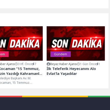
dem
Gündem
ber Ajansı
3 Hf. Önce
7
Beyaz Haber Ajansı
1 Gün Önce
1
Kocaman “15 Temmuz,
İlk Teleferik Heyecanını Alo
izin Yazdığı Kahramanlık
Evlat’la Yaşadılar
ır”
lediye Başkanı Av. M.
Kocaman, 15 Temmuz
ve Milli Birlik Günü
..