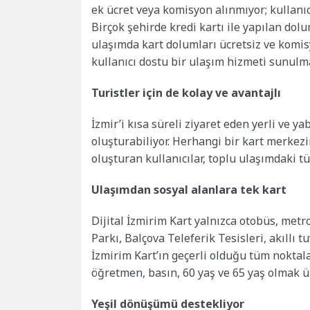
ek ücret veya komisyon alınmıyor; kullanıc
Birçok şehirde kredi kartı ile yapılan do
ulaşımda kart dolumları ücretsiz ve komisy
kullanıcı dostu bir ulaşım hizmeti sunulma
Turistler için de kolay ve avantajlı
İzmir’i kısa süreli ziyaret eden yerli ve ya
oluşturabiliyor. Herhangi bir kart merkez
oluşturan kullanıcılar, toplu ulaşımdaki t
Ulaşımdan sosyal alanlara tek kart
Dijital İzmirim Kart yalnızca otobüs, metr
Parkı, Balçova Teleferik Tesisleri, akıllı t
İzmirim Kart’ın geçerli olduğu tüm noktal
öğretmen, basın, 60 yaş ve 65 yaş olmak üze
Yeşil dönüşümü destekliyor