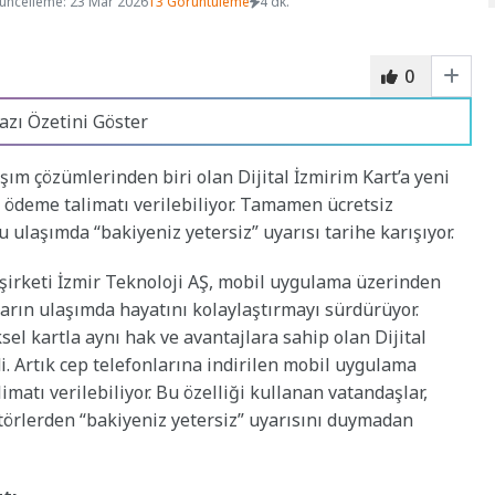
üncelleme: 23 Mar 2026
13 Görüntüleme
4 dk.
0
azı Özetini Göster
aşım çözümlerinden biri olan Dijital İzmirim Kart’a yeni
ik ödeme talimatı verilebiliyor. Tamamen ücretsiz
u ulaşımda “bakiyeniz yetersiz” uyarısı tarihe karışıyor.
 şirketi İzmir Teknoloji AŞ, mobil uygulama üzerinden
ların ulaşımda hayatını kolaylaştırmayı sürdürüyor.
el kartla aynı hak ve avantajlara sahip olan Dijital
di. Artık cep telefonlarına indirilen mobil uygulama
matı verilebiliyor. Bu özelliği kullanan vatandaşlar,
atörlerden “bakiyeniz yetersiz” uyarısını duymadan