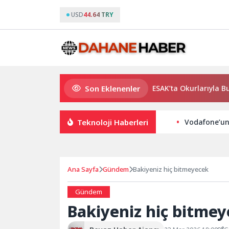
USD
44.64 TRY
Son Eklenenler
Usta Yazar Burhan Sönmez TESAK’ta Okurlarıyla Buluşuy
Teknoloji Haberleri
Vodafone’un
Ana Sayfa
Gündem
Bakiyeniz hiç bitmeyecek
Gündem
Bakiyeniz hiç bitme