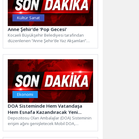
Kültür Sanat
Anne Şehir’de ‘Pop Gecesi’
Kocaeli Büyükşehir Belediyesi tarafından
düzenlenen “Anne Şehir’de Yaz Akşamları”
etkinlikleri, bu kez ‘Pop Gecesi’ ile...
Ekonomi
DOA Sisteminde Hem Vatandaşa
Hem Esnafa Kazandıracak Yeni
Kolaylık: Mobil DOA
Depozitosu Olan Ambalajlar (DOA) Sisteminin
erişim ağını genişletecek Mobil DOA,
Depozito İade Makinesi bulunmayan
market,...