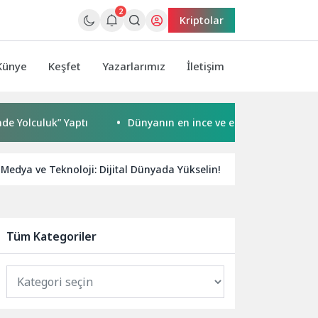
2
Kriptolar
Künye
Keşfet
Yazarlarımız
İletişim
uluk” Yaptı
Dünyanın en ince ve en güçlü katlanabilir a
 Medya ve Teknoloji: Dijital Dünyada Yükselin!
Teknoloji D
Tüm Kategoriler