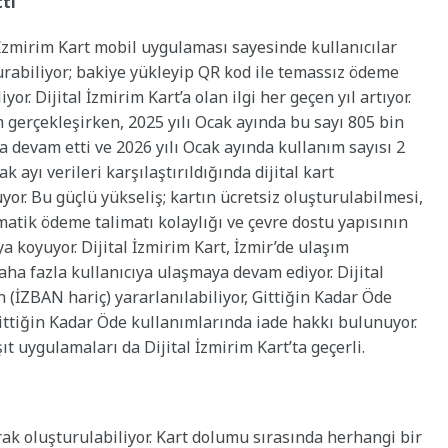
ttı
 İzmirim Kart mobil uygulaması sayesinde kullanıcılar
turabiliyor; bakiye yükleyip QR kod ile temassız ödeme
or. Dijital İzmirim Kart’a olan ilgi her geçen yıl artıyor.
 gerçekleşirken, 2025 yılı Ocak ayında bu sayı 805 bin
da devam etti ve 2026 yılı Ocak ayında kullanım sayısı 2
ak ayı verileri karşılaştırıldığında dijital kart
yor. Bu güçlü yükseliş; kartın ücretsiz oluşturulabilmesi,
atik ödeme talimatı kolaylığı ve çevre dostu yapısının
a koyuyor. Dijital İzmirim Kart, İzmir’de ulaşım
aha fazla kullanıcıya ulaşmaya devam ediyor. Dijital
 (İZBAN hariç) yararlanılabiliyor, Gittiğin Kadar Öde
Gittiğin Kadar Öde kullanımlarında iade hakkı bulunuyor.
ıt uygulamaları da Dijital İzmirim Kart’ta geçerli.
rak oluşturulabiliyor. Kart dolumu sırasında herhangi bir