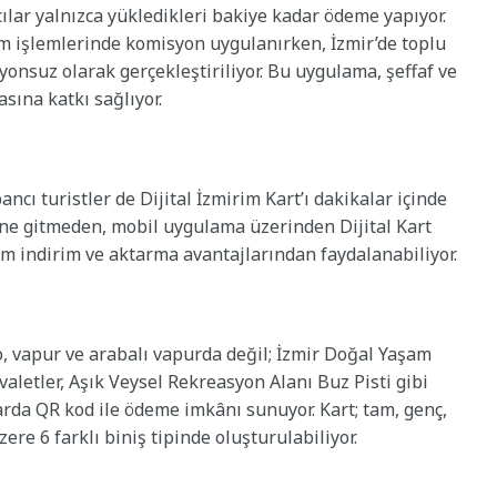
ılar yalnızca yükledikleri bakiye kadar ödeme yapıyor.
lum işlemlerinde komisyon uygulanırken, İzmir’de toplu
onsuz olarak gerçekleştiriliyor. Bu uygulama, şeffaf ve
sına katkı sağlıyor.
bancı turistler de Dijital İzmirim Kart’ı dakikalar içinde
ine gitmeden, mobil uygulama üzerinden Dijital Kart
üm indirim ve aktarma avantajlarından faydalanabiliyor.
o, vapur ve arabalı vapurda değil; İzmir Doğal Yaşam
uvaletler, Aşık Veysel Rekreasyon Alanı Buz Pisti gibi
arda QR kod ile ödeme imkânı sunuyor. Kart; tam, genç,
re 6 farklı biniş tipinde oluşturulabiliyor.