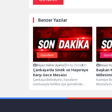
Benzer Yazılar
Gündem
Gün
Beyaz Haber Ajansı
4 Ay Önce
21
Beyaz Ha
Çankaya’da Sinek ve Haşereye
Başkan 
Karşı Gece Mesaisi
Milletim
Çankaya Belediyesi, havaların
Destanıd
Kartepe Be
ısınmasıyla birlikte ilçe genelinde
Mustafa 
kapsamlı bir ilaçlama çalışmasına
Demokrasi 
başladı. 124 mahallede
dolayısıyla.
başlatılan çalışmalarda gece
ilaçlamasına...