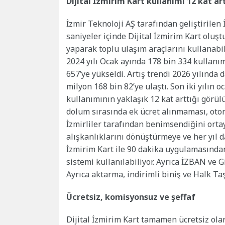
Dijital İzmirim Kart kullanımı 12 kat ar
İzmir Teknoloji AŞ tarafından geliştirilen
saniyeler içinde Dijital İzmirim Kart oluş
yaparak toplu ulaşım araçlarını kullanabiliy
2024 yılı Ocak ayında 178 bin 334 kullanım
657’ye yükseldi. Artış trendi 2026 yılında 
milyon 168 bin 82’ye ulaştı. Son iki yılın oc
kullanımının yaklaşık 12 kat arttığı görülü
dolum sırasında ek ücret alınmaması, otom
İzmirliler tarafından benimsendiğini ortay
alışkanlıklarını dönüştürmeye ve her yıl d
İzmirim Kart ile 90 dakika uygulamasından
sistemi kullanılabiliyor. Ayrıca İZBAN ve 
Ayrıca aktarma, indirimli biniş ve Halk Taş
Ücretsiz, komisyonsuz ve şeffaf
Dijital İzmirim Kart tamamen ücretsiz ola