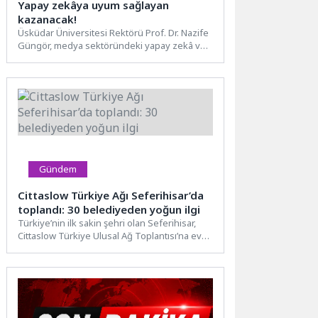
Yapay zekâya uyum sağlayan
kazanacak!
Üsküdar Üniversitesi Rektörü Prof. Dr. Nazife
Güngör, medya sektöründeki yapay zekâ ve
dijital teknolojilerle dönüşümünü...
Gündem
Cittaslow Türkiye Ağı Seferihisar’da
toplandı: 30 belediyeden yoğun ilgi
Türkiye’nin ilk sakin şehri olan Seferihisar,
Cittaslow Türkiye Ulusal Ağ Toplantısı’na ev
sahipliği yapıyor. Sığacık’ta...