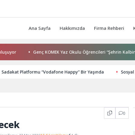
Ana Sayfa
Hakkımızda
Firma Rehberi
or
Genç KOMEK Yaz Okulu Öğrencileri “Şehrin Kalbinde Yolc
 Sadakat Platformu “Vodafone Happy” Bir Yaşında
Sosyal
0
yecek