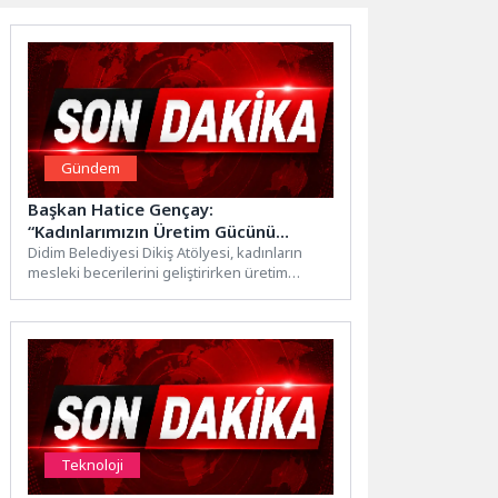
Gündem
Başkan Hatice Gençay:
“Kadınlarımızın Üretim Gücünü
Destekliyoruz”
Didim Belediyesi Dikiş Atölyesi, kadınların
mesleki becerilerini geliştirirken üretim
süreçlerine aktif katılımlarını da destekliyor.
Uygulamalı...
Teknoloji