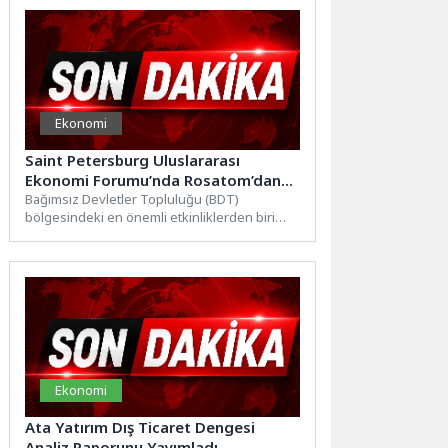
Ekonomi
Saint Petersburg Uluslararası
Ekonomi Forumu’nda Rosatom’dan
Teknolojik Çözümler
Bağımsız Devletler Topluluğu (BDT)
bölgesindeki en önemli etkinliklerden biri
olan ve 1997’den bu yana düzenlenen,...
Ekonomi
Ata Yatırım Dış Ticaret Dengesi
Analiz Raporunu Yayımladı