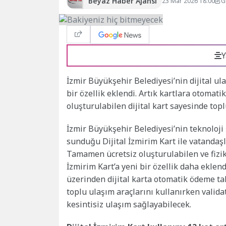
Beyaz Haber Ajansı
23 Mar 2026 18:00
G
Y
İzmir Büyükşehir Belediyesi’nin dijital ul
bir özellik eklendi. Artık kartlara otomat
oluşturulabilen dijital kart sayesinde topl
İzmir Büyükşehir Belediyesi’nin teknoloji
sunduğu Dijital İzmirim Kart ile vatandaş
Tamamen ücretsiz oluşturulabilen ve fiziks
İzmirim Kart’a yeni bir özellik daha eklen
üzerinden dijital karta otomatik ödeme tali
toplu ulaşım araçlarını kullanırken valid
kesintisiz ulaşım sağlayabilecek.