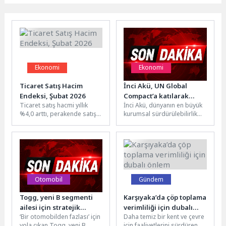
Ekonomi
Ekonomi
Ticaret Satış Hacim
İnci Akü, UN Global
Endeksi, Şubat 2026
Compact’a katılarak
Ticaret satış hacmi yıllık
İnci Akü, dünyanın en büyük
sürdürülebilirlik
%4,0 arttı, perakende satış
kurumsal sürdürülebilirlik
taahhüdünü
hacmi yıllık %15,6
inisiyatifi olan Birleşmiş
güçlendirdi
arttıTicaret satış hacmi
Milletler Küresel İlkeler
(2021=100)...
Sözleşmesi’ne (UN...
Otomobil
Gündem
Togg, yeni B segmenti
Karşıyaka’da çöp toplama
ailesi için stratejik
verimliliği için dubalı
‘Bir otomobilden fazlası’ için
Daha temiz bir kent ve çevre
teknoloji iş birliğine imza
önlem
yola çıkan Togg, yeni B
için faaliyetlerini sürdüren