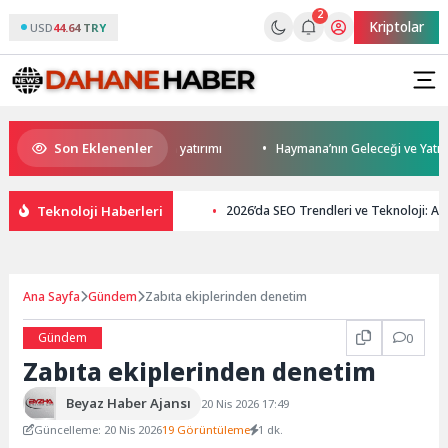
2
Kriptolar
USD
44.64 TRY
Son Eklenenler
en Darıca’ya modern ulaşım yatırımı
Haymana’nın Geleceği ve Yatırım P
Teknoloji Haberleri
2026’da SEO Trendleri ve Teknoloji: Ar
Ana Sayfa
Gündem
Zabıta ekiplerinden denetim
Gündem
0
Zabıta ekiplerinden denetim
Beyaz Haber Ajansı
20 Nis 2026 17:49
Güncelleme: 20 Nis 2026
19 Görüntüleme
1 dk.