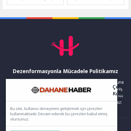
efsane isimleri Hasan
gelişimi konulu keyifli bir
Gemici ve Gazanfer Bilge
söyleşi gerçekleştirdi.
anısına düzenlediği
Beylikdüzü...
“Uluslararası...
Dezenformasyonla Mücadele Politikamız
Yayınlanan haberler doğruluk ilkesi gözetilerek hazırlanır. Buna
Çerez
rağmen bazı içeriklerde eksik, hatalı veya güncelliğini yitirmiş
Kullanı
bilgiler bulunabilir.Yanlış veya yanıltıcı olduğunu düşündüğünüz
haberleri aşağıdaki iletişim kanallarından bize bildirebilirsiniz:
Bu site, kullanıcı deneyimini geliştirmek için çerezleri
kullanmaktadır. Devam ederek bu çerezleri kabul etmiş
olursunuz.
Ana Sayfa