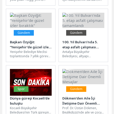
attı
segmenti ailesi için stratejik
Karşıyaka Belediyesi, yer altı
bir anlaşmaya...
çöp konteynerlerinin...
Gündem
Gündem
Başkan Özyiğit:
100. Yıl Bulvarı’nda 5.
“Yenişehir’de güzel izler
etap asfalt çalışması
Yenişehir Belediye Meclisi
Antalya Büyükşehir
bıraktık”
tamamlandı
toplantısında 7 yıllık görev
Belediyesi, altyapı
süresini değerlendiren
çalışmalarından dolayı
Başkan Abdullah Özyiğit, "6
deforme olan 100.Yıl
Temel İlke"...
Bulvarı’nda sıcak asfalt
çalışmalarını etaplar
halinde...
Spor
Gündem
Dünya güreşi Kocaeli’de
Dökmen’den Aile İçi
buluştu
İletişime Dair Önemli
Kocaeli Büyükşehir
Prof. Dr. Üstün Dökmen,
Mesajlar
Belediyesi’nin Türk güreşinin
Beylikdüzü’nde aile ve çocuk