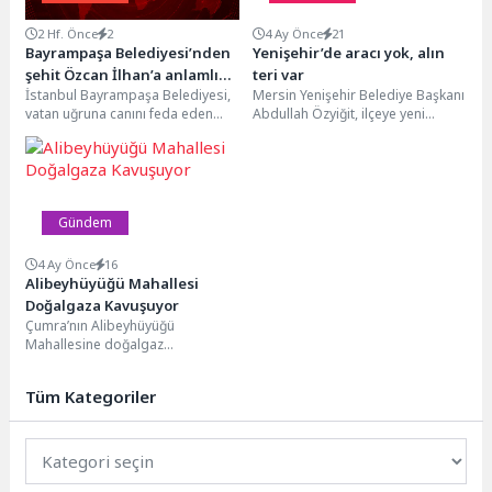
2 Hf. Önce
2
4 Ay Önce
21
Bayrampaşa Belediyesi’nden
Yenişehir’de aracı yok, alın
şehit Özcan İlhan’a anlamlı
teri var
İstanbul Bayrampaşa Belediyesi,
Mersin Yenişehir Belediye Başkanı
vefa
vatan uğruna canını feda eden
Abdullah Özyiğit, ilçeye yeni
Jandarma Uzman Çavuş Özcan
kazandırılan Tandır Evi ve Pazar
İlhan’ın aziz hatırasını...
Ötesi Kadın...
Gündem
4 Ay Önce
16
Alibeyhüyüğü Mahallesi
Doğalgaza Kavuşuyor
Çumra’nın Alibeyhüyüğü
Mahallesine doğalgaz
verilmesine yönelik süreç başladı.
Mahalle sakinleri güvenli, temiz ve
Tüm Kategoriler
ekonomik enerji...