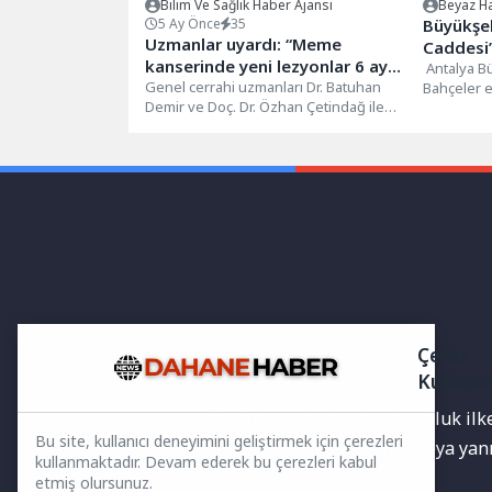
Bilim Ve Sağlık Haber Ajansı
Beyaz Ha
5 Ay Önce
35
Büyükşe
Uzmanlar uyardı: “Meme
Caddesi
kanserinde yeni lezyonlar 6 ay
çalışmas
Antalya Bü
içinde gelişebilir”
Genel cerrahi uzmanları Dr. Batuhan
Bahçeler e
Demir ve Doç. Dr. Özhan Çetindağ ile
Caddesi’n
Radyoloji Uzmanı Dr....
yenileme ç
Çerez
Kullanı
Yayınlanan haberler doğruluk ilkes
Bu site, kullanıcı deneyimini geliştirmek için çerezleri
bilgiler bulunabilir.Yanlış veya ya
kullanmaktadır. Devam ederek bu çerezleri kabul
etmiş olursunuz.