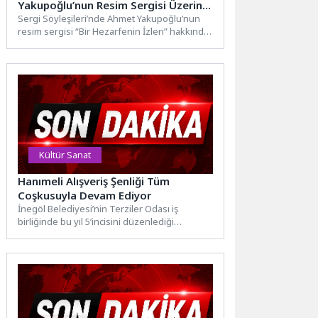
Yakupoğlu’nun Resim Sergisi Üzerine
Konuşuldu!
Sergi Söyleşileri’nde Ahmet Yakupoğlu’nun
resim sergisi “Bir Hezarfenin İzleri” hakkında
konuşuldu. Serginin küratörü Erkan
Doğanay’ın...
Kültür Sanat
Hanımeli Alışveriş Şenliği Tüm
Coşkusuyla Devam Ediyor
İnegöl Belediyesi’nin Terziler Odası iş
birliğinde bu yıl 5’incisini düzenlediği
Hanımeli Alışveriş Şenliği tüm coşkusuyla...