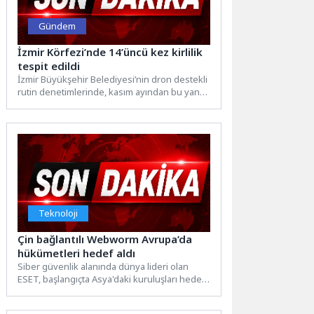
Gündem
İzmir Körfezi’nde 14’üncü kez kirlilik
tespit edildi
İzmir Büyükşehir Belediyesi’nin dron destekli
rutin denetimlerinde, kasım ayından bu yana
İzmir Körfezi’nde 14’üncü kez...
Teknoloji
Çin bağlantılı Webworm Avrupa’da
hükümetleri hedef aldı
Siber güvenlik alanında dünya lideri olan
ESET, başlangıçta Asya'daki kuruluşları hedef
alan ancak son zamanlarda...