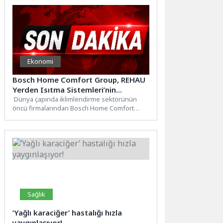
Ekonomi
Bosch Home Comfort Group, REHAU
Yerden Isıtma Sistemleri’nin
Türkiye’deki tek yetkili distribütörü
Dünya çapında iklimlendirme sektörünün
öncü firmalarından Bosch Home Comfort
oldu
Group, yerden ısıtma sistemleri şirketi
REHAU...
Sağlık
‘Yağlı karaciğer’ hastalığı hızla
yaygınlaşıyor!