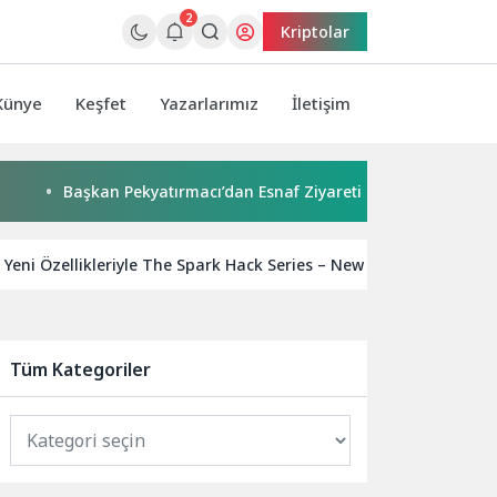
2
Kriptolar
Künye
Keşfet
Yazarlarımız
İletişim
Başkan Pekyatırmacı’dan Esnaf Ziyareti
Çocuklar boyadı
 Yeni Özellikleriyle The Spark Hack Series – New York’a Güç Katıy
Tüm Kategoriler