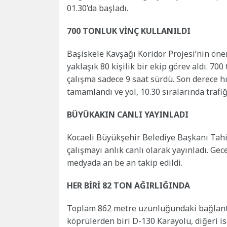
01.30’da başladı.
700 TONLUK VİNÇ KULLANILDI
Başiskele Kavşağı Koridor Projesi’nin önem
yaklaşık 80 kişilik bir ekip görev aldı. 70
çalışma sadece 9 saat sürdü. Son derece hı
tamamlandı ve yol, 10.30 sıralarında trafiğe
BÜYÜKAKIN CANLI YAYINLADI
Kocaeli Büyükşehir Belediye Başkanı Tah
çalışmayı anlık canlı olarak yayınladı. Gec
medyada an be an takip edildi.
HER BİRİ 82 TON AĞIRLIĞINDA
Toplam 862 metre uzunluğundaki bağlantı 
köprülerden biri D-130 Karayolu, diğeri i