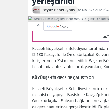
yerleştirildi
Beyaz Haber Ajansı
05 Nis 2026 21:55
Gü
Y
Kocaeli Büyükşehir Belediyesi tarafından
D-130 Karayolu ile Ömertürkçakal Bulvarı
kirişlerinden 7’si monte edildi. Başkan B
hesabında anlık canlı olarak yayınladı, Koc
BÜYÜKŞEHİR GECE DE ÇALIŞIYOR
Kocaeli Büyükşehir Belediyesi kentin dört 
mesaisi de yapıyor. Başiskele Kavşağı Kor
Ömertürkçakal Bulvarı bağlantısını sağlay
da gece saatlerinde gerçekleştirildi. Ekipl