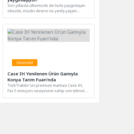
Son yıllarda ülkemizde de hızla yaygınlaşan
obezite, insülin direnci ve yanlış yaşam
alışkanlıkları nedeniyle yağlı...
Otomobil
Case IH Yenilenen Ürün Gamıyla
Konya Tarım Fuarı’nda
TürkTraktör'ün premium markası Case IH,
Faz 5 emisyon seviyesine sahip son teknoloji
traktörleri, tarımsal ekipmanları...