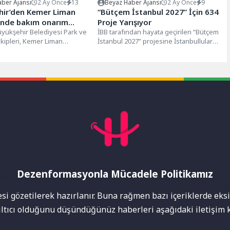
ber Ajansı
2 Ay Önce
13
Beyaz Haber Ajansı
2 Ay Önce
9
hir’den Kemer Liman
“Bütçem İstanbul 2027” İçin 634
’nde bakım onarım
Proje Yarışıyor
ı
yükşehir Belediyesi Park ve
İBB tarafından hayata geçirilen “Bütçem
kipleri, Kemer Liman
İstanbul 2027” projesine İstanbullular
de kapsamlı bakım ve
bu yıl da yoğun ilgi gösterdi....
alışması...
Dezenformasyonla Mücadele Politikamız
mı
i gözetilerek hazırlanır. Buna rağmen bazı içeriklerde eksik
nıltıcı olduğunu düşündüğünüz haberleri aşağıdaki iletişim k