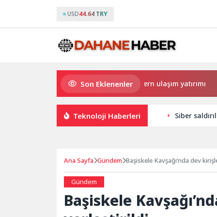
USD
44.64 TRY
Son Eklenenler
Büyükşehir’den Darıca’ya modern ulaşım yatırımı
H
Teknoloji Haberleri
Siber saldırı
Ana Sayfa
Gündem
Başiskele Kavşağı’nda dev kirişle
Gündem
Başiskele Kavşağı’nda