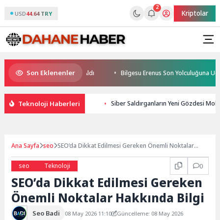
2
Kriptolar
USD
44.64 TRY
Son Eklenenler
cüleri Sertifikalarını Aldı
Bilgesu Erenus Son Yolculuğuna Uğurlandı
Teknoloji Haberleri
Siber Saldırganların Yeni Gözdesi Mobil 
Ana Sayfa
seo
SEO’da Dikkat Edilmesi Gereken Önemli Noktalar
Hakkında Bilgi
seo
Teknoloji
0
SEO’da Dikkat Edilmesi Gereken
Önemli Noktalar Hakkında Bilgi
Seo Badi
08 May 2026 11:10
Güncelleme: 08 May 2026