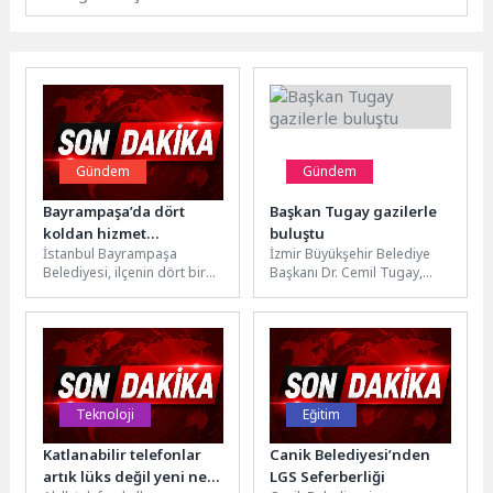
Gündem
Gündem
Bayrampaşa’da dört
Başkan Tugay gazilerle
koldan hizmet
buluştu
İstanbul Bayrampaşa
İzmir Büyükşehir Belediye
seferberliği
Belediyesi, ilçenin dört bir
Başkanı Dr. Cemil Tugay,
yanında yaşam kalitesini
Muharip Gaziler Derneği
artırmaya yönelik
İzmir Şubesi tarafından
çalışmalarını aralıksız
düzenlenen pilav...
sürdürüyor. Parkların...
Teknoloji
Eğitim
Katlanabilir telefonlar
Canik Belediyesi’nden
artık lüks değil yeni nesil
LGS Seferberliği