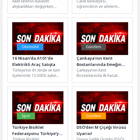
Akıllı telefon kullanım
Canik Belediyesi,
üretkenlik aracı
alışkanlıkları değişirken,
öğrencilerin ve ailelerin
mobil cihazlardan
sınav heyecanını paylaştığı
beklentiler de artıyor.
LGS mesaisinde, sınav
Tüketiciler yalnızca iletişim
merkezlerinde oluşturduğu
ve eğlence...
bekleme alanlarında...
Otomobil
Gündem
16 Nisan’da A101’de
Çankaya’nın Kent
Elektrikli Araç Satışta
Bostanlarında Emeğin
Türkiye’nin 81 ilinde ve tüm
Çankaya’nın Kent
Hasadı Başladı
ilçelerinde 13.500’ü aşkın
Bostanlarında ilk hasat
marketiyle hizmet veren,
heyecanı başladı. Mutlukent
1.200’den fazla tedarikçisiyle
ve ATA Kent Bostanlarında
perakende...
üretime geçen kursiyerler,...
Spor
Gündem
Türkiye Bisiklet
DSÖ’den M Çiçeği Virüsü
Federasyonu Türkiye’yi
Uyarısı!
Türkiye Bisiklet
Dünya Sağlık Örgütü (DSÖ)
bisiklete binmeye davet