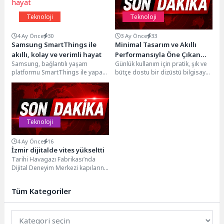
Teknoloji
Teknoloji
4 Ay Önce
30
3 Ay Önce
33
Samsung SmartThings ile
Minimal Tasarım ve Akıllı
akıllı, kolay ve verimli hayat
Performansıyla Öne Çıkan
Samsung, bağlantılı yaşam
Günlük kullanım için pratik, şık ve
Acer Aspire Lite, Günlük
platformu SmartThings ile yapay
bütçe dostu bir dizüstü bilgisayar
Temponun Yeni Eşlikçisi
zeka destekli yaşam vizyonunu bir
arayanlara Acer’dan dengeli bir...
adım ileri taşıyor....
Teknoloji
4 Ay Önce
16
İzmir dijitalde vites yükseltti
Tarihi Havagazı Fabrikası’nda
Dijital Deneyim Merkezi kapılarını
açtı, Başkan Dr. Cemil Tugay
gençlere çağrı yaptı:...
Tüm Kategoriler