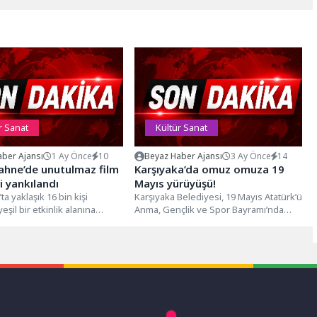
r Sanat
Kültür Sanat
ber Ajansı
1 Ay Önce
10
Beyaz Haber Ajansı
3 Ay Önce
14
ahne’de unutulmaz film
Karşıyaka’da omuz omuza 19
i yankılandı
Mayıs yürüyüşü!
ta yaklaşık 16 bin kişi
Karşıyaka Belediyesi, 19 Mayıs Atatürk’ü
yeşil bir etkinlik alanına
Anma, Gençlik ve Spor Bayramı’nda
en eski lunapark alanı,
binlerce Atatürk sevdalısını kortejde
buluşturdu....