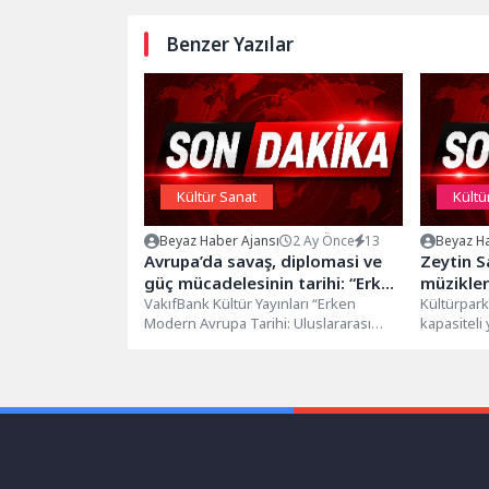
Benzer Yazılar
Kültür Sanat
Kültü
Beyaz Haber Ajansı
2 Ay Önce
13
Beyaz Ha
Avrupa’da savaş, diplomasi ve
Zeytin S
güç mücadelesinin tarihi: “Erken
müzikler
modern Avrupa Tarihi:
VakıfBank Kültür Yayınları “Erken
Kültürpark’
Modern Avrupa Tarihi: Uluslararası
kapasiteli 
Uluslararası Rekabetler”
Rekabetler” adlı eseri okurlarla
dönüştürül
buluşturuyor. The Oxford Handbook
Zeytin...
of...