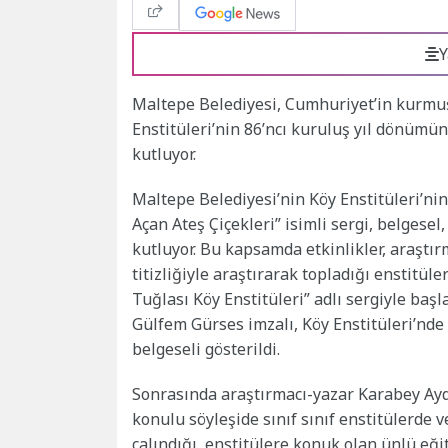
Y
Maltepe Belediyesi, Cumhuriyet’in kurmu
Enstitüleri’nin 86’ncı kuruluş yıl dönümünü
kutluyor.
Maltepe Belediyesi’nin Köy Enstitüleri’n
Açan Ateş Çiçekleri” isimli sergi, belgesel
kutluyor. Bu kapsamda etkinlikler, araştı
titizliğiyle araştırarak topladığı enstitül
Tuğlası Köy Enstitüleri” adlı sergiyle baş
Gülfem Gürses imzalı, Köy Enstitüleri’nde 
belgeseli gösterildi.
Sonrasında araştırmacı-yazar Karabey Ayd
konulu söyleşide sınıf sınıf enstitülerde v
çalındığı, enstitülere konuk olan ünlü eği