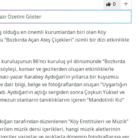
0
azı Özetini Göster
ş olduğu en önemli kurumlardan biri olan Köy
 “Bozkırda Açan Ateş Çiçekleri” isimli bir dizi etkinlikle
in kuruluşunun 86’ncı kuruluş yıl dönümünde “Bozkırda
, söyleşi, konser ve gezilerden oluşan etkinliklerle
rmacı-yazar Karabey Aydoğan’ın yıllarca bir kuyumcu
ere dair bilgi, belge ve fotoğraflardan oluşan “Uygarlığın
ladı. Aydoğan’ın açtığı sergiden sonra Çoşkun Yüksel ve
mezun olanların tanıklıklarını içeren “Mandolinli Kız”
oğan tarafından düzenlenen “Köy Enstitüleri ve Müzik”
erilen müzik dersi içerikleri, hangi müzik aletlerinin
timciler, yazarlar ve aşıklarla dönemin fotoğraflarına yer