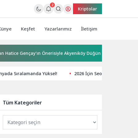
2
Kriptolar
Künye
Keşfet
Yazarlarımız
İletişim
e Gençay’ın Önerisiyle Akyeniköy Düğün Salonu Yıl Sonuna Kadar
Dünyada Sıralamanda Yüksel!
2026 İçin Seo Trendleri ve Tek
Tüm Kategoriler