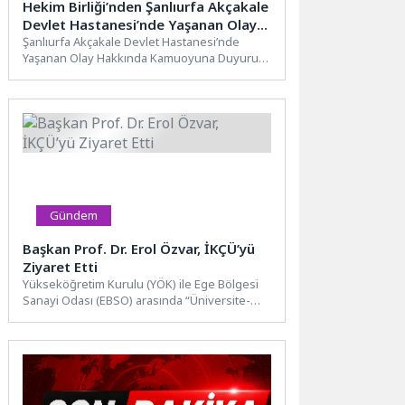
Hekim Birliği’nden Şanlıurfa Akçakale
Devlet Hastanesi’nde Yaşanan Olay
Hakkında Açıklama
Şanlıurfa Akçakale Devlet Hastanesi’nde
Yaşanan Olay Hakkında Kamuoyuna Duyuru
n“Bir gazetecilik faaliyeti; doğrulamadan, tek
taraflı...
Gündem
Başkan Prof. Dr. Erol Özvar, İKÇÜ’yü
Ziyaret Etti
Yükseköğretim Kurulu (YÖK) ile Ege Bölgesi
Sanayi Odası (EBSO) arasında “Üniversite-
Sanayi İş Birliği Protokolü” imzalamak...