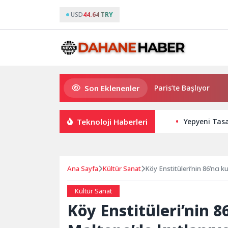
USD
44.64 TRY
Son Eklenenler
26 PUBG Mobile World Cup Heyecanı Paris’te Başlıyor
Altı
Teknoloji Haberleri
Yepyeni Tasa
Ana Sayfa
Kültür Sanat
Köy Enstitüleri’nin 86’ncı 
Kültür Sanat
Köy Enstitüleri’nin 8