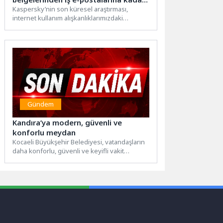
akıllı telefonlarda tutulan veriler
Kaspersky’nin son küresel araştırması,
internet kullanım alışkanlıklarımızdaki
arttıkça güvenlik ihtiyacı da büyüyor
dönüşümü gözler önüne seriyor:
Kullanıcıların %58’i artık internete...
Gündem
Kandıra’ya modern, güvenli ve
konforlu meydan
Kocaeli Büyükşehir Belediyesi, vatandaşların
daha konforlu, güvenli ve keyifli vakit
geçirebileceği ortak yaşam alanları
oluşturmaya...