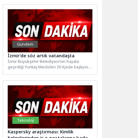
İstasyonu’nun...
Gündem
İzmir’de söz artık vatandaşta
İzmir Büyükşehir Belediyesi’nin hayata
geçirdiği Yurttaş Meclisleri 30 ilçede başlıyor.
İzmirliler, su yönetiminden ulaşıma, tarımdan...
Teknoloji
Kaspersky araştırması: Kimlik
belgelerinden iş e-postalarına kadar