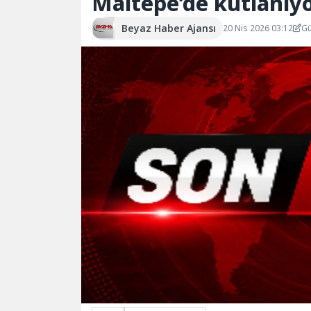
Maltepe’de kutlanıy
Beyaz Haber Ajansı
20 Nis 2026 03:12
Gü