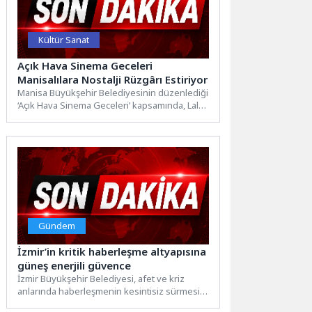
Kültür Sanat
Açık Hava Sinema Geceleri
Manisalılara Nostalji Rüzgârı Estiriyor
Manisa Büyükşehir Belediyesinin düzenlediği
‘Açık Hava Sinema Geceleri’ kapsamında, Laleli
Yürüyüş Parkı’nda Türk sinemasının
unutulmaz...
Gündem
İzmir’in kritik haberleşme altyapısına
güneş enerjili güvence
İzmir Büyükşehir Belediyesi, afet ve kriz
anlarında haberleşmenin kesintisiz sürmesini
sağlayan Gümüldür Akkaya Telsiz