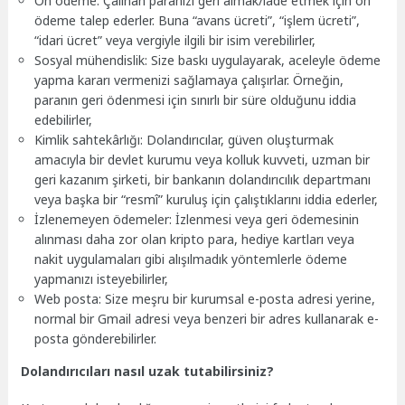
Ön ödeme: Çalınan paranızı geri almak/iade etmek için ön
ödeme talep ederler. Buna “avans ücreti”, “işlem ücreti”,
“idari ücret” veya vergiyle ilgili bir isim verebilirler,
Sosyal mühendislik: Size baskı uygulayarak, aceleyle ödeme
yapma kararı vermenizi sağlamaya çalışırlar. Örneğin,
paranın geri ödenmesi için sınırlı bir süre olduğunu iddia
edebilirler,
Kimlik sahtekârlığı: Dolandırıcılar, güven oluşturmak
amacıyla bir devlet kurumu veya kolluk kuvveti, uzman bir
geri kazanım şirketi, bir bankanın dolandırıcılık departmanı
veya başka bir “resmî” kuruluş için çalıştıklarını iddia ederler,
İzlenemeyen ödemeler: İzlenmesi veya geri ödemesinin
alınması daha zor olan kripto para, hediye kartları veya
nakit uygulamaları gibi alışılmadık yöntemlerle ödeme
yapmanızı isteyebilirler,
Web posta: Size meşru bir kurumsal e-posta adresi yerine,
normal bir Gmail adresi veya benzeri bir adres kullanarak e-
posta gönderebilirler.
Dolandırıcıları nasıl uzak tutabilirsiniz?