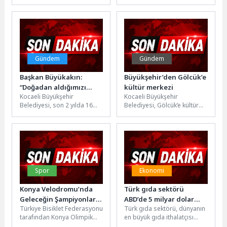
şehrin kalbi konumundaki
ve Türkiye Çevre Haftası
Çalışmalarını İnceledi
Mevlana Caddesi’nde
kapsamında Bostanlı
yürüttükleri Çevre
Balıkçı...
Düzenleme...
Gündem
Gündem
Başkan Büyükakın:
Büyükşehir’den Gölcük’e
“Doğadan aldığımızı
kültür merkezi
Kocaeli Büyükşehir
Kocaeli Büyükşehir
doğaya bırakıyoruz”
Belediyesi, son 2 yılda 16
Belediyesi, Gölcük’e kültür
bin adet balık saldığı Kiraz
merkezi yapımı için ihale
Dere’ye bu kez...
sürecini başlattı. Kültür
merkezini inşa edecek...
Spor
Ekonomi
Konya Velodromu’nda
Türk gıda sektörü
Geleceğin Şampiyonları
ABD’de 5 milyar dolar
Türkiye Bisiklet Federasyonu
Türk gıda sektörü, dünyanın
Piste Çıktı: 200 Sporcu
ihracat hedefi için
tarafından Konya Olimpik
en büyük gıda ithalatçısı
Konya’da Buluştu
atağını sürdürüyor
Velodromu'nda düzenlenen
konumundaki Amerika