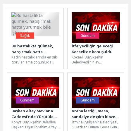
Sağlık
Gündem
Bu hastalıkta gülmek,
İtfaiyeciliğin geleceği
hapşırmak hatta
Kocaeli’de konuşuldu
Kadın hastalıklarında en sık
Kocaeli Büyükşehir
yürümek bile işkence!
görülen ama çoğunlukla
Belediyesi’nin ev
‘utanıldığı’ için en az
sahipliğinde düzenlenen
konuşulan sorunların
“Türkiye İtfaiye Eğitim
başında idrar...
Akademisi Kuruluş ve
Gelecek Vizyonu Çalıştayı”,...
Gündem
Gündem
Başkan Altay Mevlana
Araba lastiği, masa,
Caddesi’nde Yürütülen
sandalye de çıktı klozet
Konya Büyükşehir Belediye
İzmir Büyükşehir Belediyesi,
Çevre Düzenleme ve
kapağı da
Başkanı Uğur İbrahim Altay,
5 Haziran Dünya Çevre Günü
Meydan Yenileme