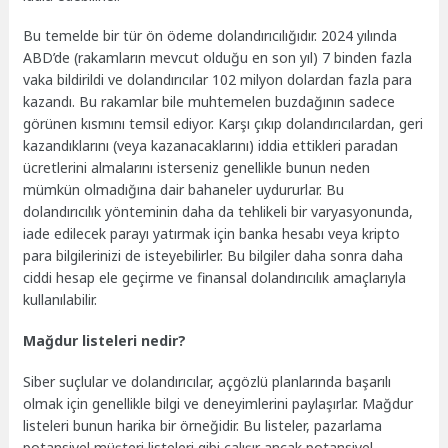
Bu temelde bir tür ön ödeme dolandırıcılığıdır. 2024 yılında
ABD’de (rakamların mevcut olduğu en son yıl) 7 binden fazla
vaka bildirildi ve dolandırıcılar 102 milyon dolardan fazla para
kazandı. Bu rakamlar bile muhtemelen buzdağının sadece
görünen kısmını temsil ediyor. Karşı çıkıp dolandırıcılardan, geri
kazandıklarını (veya kazanacaklarını) iddia ettikleri paradan
ücretlerini almalarını isterseniz genellikle bunun neden
mümkün olmadığına dair bahaneler uydururlar. Bu
dolandırıcılık yönteminin daha da tehlikeli bir varyasyonunda,
iade edilecek parayı yatırmak için banka hesabı veya kripto
para bilgilerinizi de isteyebilirler. Bu bilgiler daha sonra daha
ciddi hesap ele geçirme ve finansal dolandırıcılık amaçlarıyla
kullanılabilir.
Mağdur listeleri nedir?
Siber suçlular ve dolandırıcılar, açgözlü planlarında başarılı
olmak için genellikle bilgi ve deneyimlerini paylaşırlar. Mağdur
listeleri bunun harika bir örneğidir. Bu listeler, pazarlama
potansiyel müşteri listeleri gibi çalışır ancak potansiyel