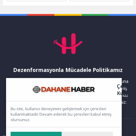
Pist Bisikleti Kupası ve
Birleşik Devletleri
Gelişim Kampı, yaklaşık...
pazarındaki büyümesini hız...
Dezenformasyonla Mücadele Politikamız
Yayınlanan haberler doğruluk ilkesi gözetilerek hazırlanır. Buna
Çerez
rağmen bazı içeriklerde eksik, hatalı veya güncelliğini yitirmiş
Kullanı
bilgiler bulunabilir.Yanlış veya yanıltıcı olduğunu düşündüğünüz
haberleri aşağıdaki iletişim kanallarından bize bildirebilirsiniz:
Bu site, kullanıcı deneyimini geliştirmek için çerezleri
kullanmaktadır. Devam ederek bu çerezleri kabul etmiş
olursunuz.
Ana Sayfa