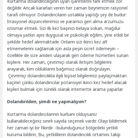
Kurtarma dolandırıcılığının uyarı işaretlerini fark etmek zor
değildir. Ancak kararları veren her zaman beynimizin rasyonel
tarafı olmuyor. Dolandırıcıların ustalıkla yaptığı şey de budur:
İrrasyonel düşüncelerimizi ve paramızı geri alma arzumuzu
istismar etmek. Sizi ilk kez başınızı belaya sokan, mağdur
olmaya yatkın aynı duygusal ve psikolojik eğilim, yine etkili bir
şekilde hedef alınmaktadır. Onların sizi ikinci kez alt
etmemelerini sağlamak için asla peşin ücret ödemeyin –
özellikle de size aniden ulaşarak geri ödeme hizmetleri sunan
kişilere. Her zaman, çevrimiçi olarak iletişim bilgilerini
arayarak, kim olduklarını bağımsız olarak doğrulayın.
Çevrimiçi dolandırıcılıkla ilgili kişisel bilgilerinizi paylaşmaktan
kaçının çünkü dolandırıcılar potansiyel ikinci kez hedef alacak
kişileri bulmak için sürekli olarak internette arama yaparlar.
Dolandırıldım, şimdi ne yapmalıyım?
Kurtarma dolandırıcılarının kurbanı olduysanız
kullanabileceğiniz sınırlı sayıda seçenek vardır. Olayı bildirmek
her zaman iyi bir fikirdir –bulunduğunuz bölgedeki yetkili
kuruma bildirin
.
Bu, yetkililerin dolandırıcılık ortamını takip