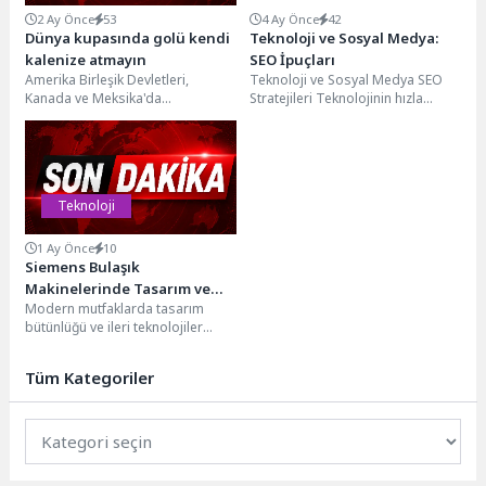
2 Ay Önce
53
4 Ay Önce
42
Dünya kupasında golü kendi
Teknoloji ve Sosyal Medya:
kalenize atmayın
SEO İpuçları
Amerika Birleşik Devletleri,
Teknoloji ve Sosyal Medya SEO
Kanada ve Meksika'da
Stratejileri Teknolojinin hızla
düzenlenecek 2026 FIFA Dünya
ilerlemesiyle birlikte dijital
Kupası yaklaşırken heyecan doruk
pazarlama stratejileri de sürekli...
noktasına...
Teknoloji
1 Ay Önce
10
Siemens Bulaşık
Makinelerinde Tasarım ve
Modern mutfaklarda tasarım
Teknoloji Bir Arada
bütünlüğü ve ileri teknolojiler
giderek daha belirleyici hale
gelirken, Siemens Ev Aletleri...
Tüm Kategoriler