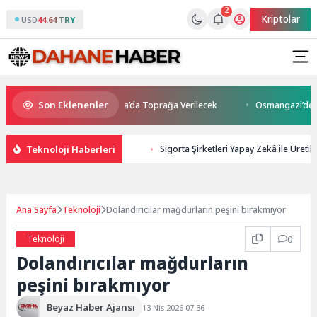
2
Kriptolar
USD
44.64 TRY
Son Eklenenler
 Kaybetti: Kuzey Makedonya’da Toprağa Verilecek
Osmangazi’de Gelece
Teknoloji Haberleri
Sigorta Şirketleri Yapay Zekâ ile Üreti
Ana Sayfa
Teknoloji
Dolandırıcılar mağdurların peşini bırakmıyor
Teknoloji
0
Dolandırıcılar mağdurların
peşini bırakmıyor
Beyaz Haber Ajansı
13 Nis 2026 07:36