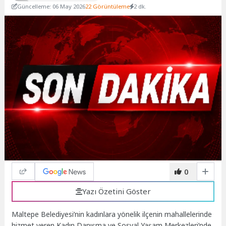
Güncelleme: 06 May 2026
22 Görüntüleme
2 dk.
0
Yazı Özetini Göster
Maltepe Belediyesi’nin kadınlara yönelik ilçenin mahallelerinde
hizmet veren Kadın Danışma ve Sosyal Yaşam Merkezleri’nde