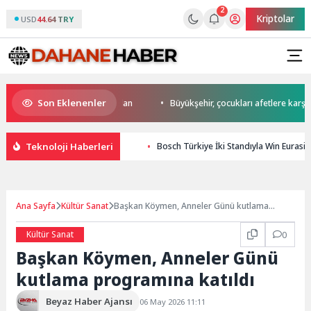
2
Kriptolar
USD
44.64 TRY
Son Eklenenler
a start Başkan Büyükakın’dan
Büyükşehir, çocukları afetlere karşı bilin
Teknoloji Haberleri
Bosch Türkiye İki Standıyla Win Eurasia’
Ana Sayfa
Kültür Sanat
Başkan Köymen, Anneler Günü kutlama
programına katıldı
Kültür Sanat
0
Başkan Köymen, Anneler Günü
kutlama programına katıldı
Beyaz Haber Ajansı
06 May 2026 11:11