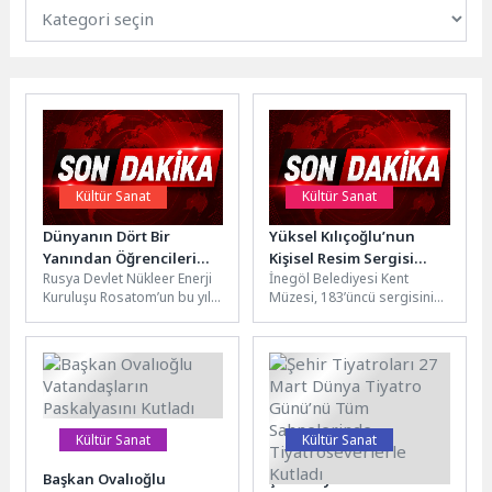
Kültür Sanat
Kültür Sanat
Dünyanın Dört Bir
Yüksel Kılıçoğlu’nun
Yanından Öğrencileri
Kişisel Resim Sergisi
Rusya Devlet Nükleer Enerji
İnegöl Belediyesi Kent
Buluşturan “Bilgi
İnegöl Kent Müzesi’nde
Kuruluşu Rosatom’un bu yıl
Müzesi, 183’üncü sergisini
Buzkıranı” Seferi Başladı
Açıldı
7’ncisini düzenlediği
sanatseverlerle buluşturdu.
Uluslararası “Bilgi Buzkıranı”
Yüksel Kılıçoğlu’nun 97
seferi, törenle...
eserinin yer aldığı yağlı...
Kültür Sanat
Kültür Sanat
Başkan Ovalıoğlu
Şehir Tiyatroları 27 Mart