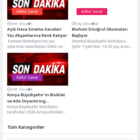
Kültür Sanat
Kültür Sanat
4 Hf. Önce
7
5 Ay Önce
26
Açık Hava Sinema Geceleri
Muhsin Ertuğrul Okumaları
Yaz Akşamlarına Renk Katıyor
Başlıyor
Kartepe Belediyesi'nin yaz
İstanbul Büyükşehir Belediyesi
aylarında vatandaşları kültür ve
Şehir Tiyatroları, 18-35 yaş arası
sanat etkinlikleriyle buluşturduğu
genç oyun yazarlarını metinleriyle
Açık Hava Sinema Geceleri, her...
birlikte sahneye kazandıran...
Kültür Sanat
2 Hf. Önce
6
Konya Büyükşehir’in Bisiklet
ve Aile Oryantiring
Konya Büyükşehir Belediyesi
Etkinlikleri Büyük Heyecana
tarafından 2026 Avrupa Bisiklet
Sahne Oldu
Başkenti Konya’da Bisiklet
Oryantiringi düzenlendi. Doğayla
Tüm Kategoriler
iç içe...