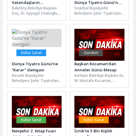
Vatandaşların
Dünya Tiyatro Günü’nü
Bakırköy Belediye Başkanı
İstanbul Büyükşehir
Paskalyasını Kutladı
Tüm Sahnelerinde
Doç. Dr. Ayşegül Ovalıoğlu,
Belediyesi Şehir Tiyatroları,
Tiyatroseverlerle Kutladı
Paskalya dolayısıyla ilçedeki
27 Mart Dünya Tiyatro
kiliseleri ziyaret etti.
Günü’nü tüm sahnelerinde
Paskalya Bayramı...
ücretsiz olarak sahnelediği...
Kültür Sanat
Gündem
Dünya Tiyatro Günü’ne
Başkan Kocaman’dan
“Karar” damgası
Anneler Günü Mesajı
Kocaeli Büyükşehir
Kartepe Belediye Başkanı Av.
Belediyesi Şehir Tiyatroları,
M. Mustafa Kocaman,
Dünya Tiyatro Günü’nde
Anneler Günü dolayısıyla bir
prömiyerini gerçekleştiren
mesaj yayımladı. Başkan
“Karar” ile sanatseverlere
Kocaman...
unutulmaz bir...
Kültür Sanat
Kültür Sanat
Nevşehir 2. Kitap Fuarı
İznik’te 5 Bin Kişilik