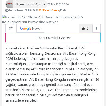
Beyaz Haber Ajansı
08 Nis 2026 12:24
Güncelleme: 08 Nis 2026
30 Görüntüleme
5 dk.
0
Yazı Özetini Göster
Küresel ekran lideri ve Art Basel’in Resmi Sanat TV’si
sağlayıcısı olan Samsung Electronics, Art Basel Hong Kong
2026 Koleksiyonu’nun lansmanını gerçekleştirdi.
Küratörlüğünü Samsung’un üstlendiği bu dijital sergi, özel
olarak Samsung Art Store üzerinden sunuldu. Koleksiyon, 27-
29 Mart tarihlerinde Hong Kong Kongre ve Sergi Merkezi’nde
gerçekleştirilen Art Basel Hong Kong’da eserleri sergilenen 20
çağdaş sanatçıyı bir araya getirdi. Samsung, fuardaki özel
standında Micro RGB, OLED ve The Frame Pro modellerinin
her bir sanat eserini büyüleyici detaylarıyla sunduğunu
ziyaretçilere sergiledi.