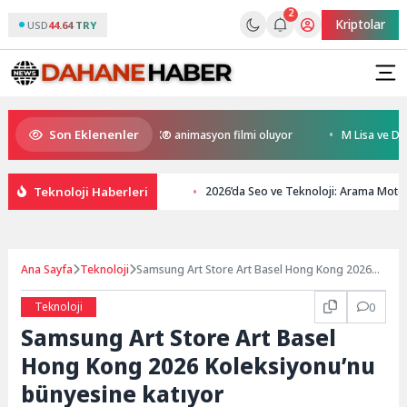
2
Kriptolar
USD
44.64 TRY
Son Eklenenler
n Kral Türkiye’nin ilk IMAX® animasyon filmi oluyor
M Lisa ve Dolu Kad
Teknoloji Haberleri
2026’da Seo ve Teknoloji: Arama Motor
Ana Sayfa
Teknoloji
Samsung Art Store Art Basel Hong Kong 2026
Koleksiyonu’nu bünyesine katıyor
Teknoloji
0
Samsung Art Store Art Basel
Hong Kong 2026 Koleksiyonu’nu
bünyesine katıyor