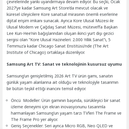
çevrelerinde yankı uyandırmaya devam ediyor. Bu seçki, Ocak
2027’ye kadar Samsung Art Store’da mevcut olacak ve
küresel izleyicilere Kore sanatsal mirasının önemli eserlerine
dijital erişim imkanı sunacak. Ayrıca Kore Ulusal Müzesi ile
Ulusal Modern ve Çağdaş Sanat Müzesi, müteveffa Başkan
Lee Kun-Hee’nin bağışlarından oluşan ikinci yurt dışı gezici
sergisi olan “Kore Ulusal Hazineleri: 2.000 Yıllık Sanat”ı, 5
Temmuz’a kadar Chicago Sanat Enstitüsü’nde (The Art
Institute of Chicago) ortaklaşa düzenliyor.
Samsung Art TV: Sanat ve teknolojinin kusursuz uyumu
Samsung’un genişletilmiş 2026 Art TV ürün gamı, sanatın
günlük yaşam alanlarına ait olduğu ve teknolojiyle tasarımın
bir bütün teşkil ettiği inancını temsil ediyor.
Öncü Modeller: Ürün gamının başında, sürükleyici bir sanat
izleme deneyimi için ekran inovasyonunu tasarımla
harmanlayan Samsung’un yaşam tarzı TV’leri The Frame ve
The Frame Pro yer alıyor.
Geniş Seçenekler: Seri ayrıca Micro RGB, Neo QLED ve