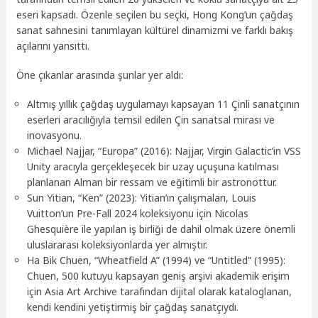
eseri kapsadı. Özenle seçilen bu seçki, Hong Kong’un çağdaş
sanat sahnesini tanımlayan kültürel dinamizmi ve farklı bakış
açılarını yansıttı.
Öne çıkanlar arasında şunlar yer aldı:
Altmış yıllık çağdaş uygulamayı kapsayan 11 Çinli sanatçının
eserleri aracılığıyla temsil edilen Çin sanatsal mirası ve
inovasyonu.
Michael Najjar, “Europa” (2016): Najjar, Virgin Galactic’in VSS
Unity aracıyla gerçekleşecek bir uzay uçuşuna katılması
planlanan Alman bir ressam ve eğitimli bir astronottur.
Sun Yitian, “Ken” (2023): Yitian’ın çalışmaları, Louis
Vuitton’un Pre-Fall 2024 koleksiyonu için Nicolas
Ghesquière ile yapılan iş birliği de dahil olmak üzere önemli
uluslararası koleksiyonlarda yer almıştır.
Ha Bik Chuen, “Wheatfield A” (1994) ve “Untitled” (1995):
Chuen, 500 kutuyu kapsayan geniş arşivi akademik erişim
için Asia Art Archive tarafından dijital olarak kataloglanan,
kendi kendini yetiştirmiş bir çağdaş sanatçıydı.