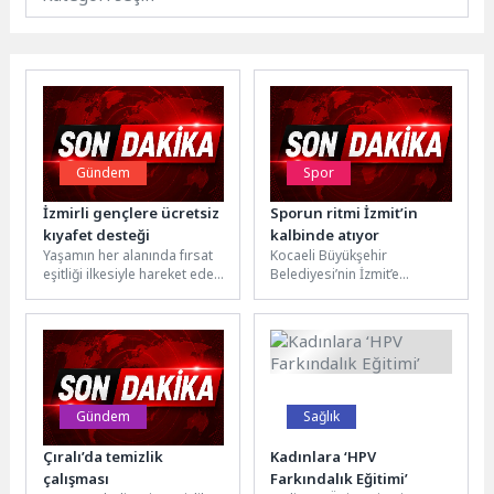
Gündem
Spor
İzmirli gençlere ücretsiz
Sporun ritmi İzmit’in
kıyafet desteği
kalbinde atıyor
Yaşamın her alanında fırsat
Kocaeli Büyükşehir
eşitliği ilkesiyle hareket eden
Belediyesi’nin İzmit’e
İzmir Büyükşehir Belediyesi,
kazandırdığı Milli İrade
öğrencilerin mezuniyet
Meydanı, yalnızca vakit
sevincine de...
geçirilen bir alan değil;
sporun,...
Gündem
Sağlık
Çıralı’da temizlik
Kadınlara ‘HPV
çalışması
Farkındalık Eğitimi’