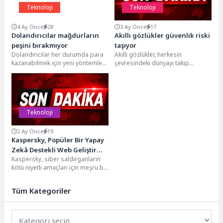
Teknoloji
Teknoloji
4 Ay Önce
28
3 Ay Önce
17
Dolandırıcılar mağdurların
Akıllı gözlükler güvenlik riski
peşini bırakmıyor
taşıyor
Dolandırıcılar her durumda para
Akıllı gözlükler, herkesin
kazanabilmek için yeni yöntemler
çevresindeki dünyayı takip
deniyorlar, fırsatları kovalıyorlar.
etmesine ve kaydetmesine olanak
Israrcı bir yapıya sahip...
tanıyor ama bu durum,
verilerinizi...
Teknoloji
2 Ay Önce
19
Kaspersky, Popüler Bir Yapay
Zekâ Destekli Web Geliştirme
Kaspersky, siber saldırganların
Platformunu Hedef Alan Yeni
kötü niyetli amaçları için meşru bir
Bir Kurumsal Kimlik Avı
hizmeti daha suistimal etmeye
Yöntemi Keşfetti
başladığını tespit...
Tüm Kategoriler