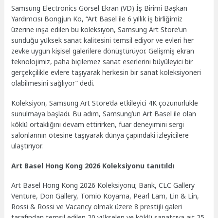
Samsung Electronics Görsel Ekran (VD) İş Birimi Başkan
Yardımcısı Bongjun Ko, “Art Basel ile 6 yıllık iş birliğimiz
üzerine inşa edilen bu koleksiyon, Samsung Art Store’un
sunduğu yüksek sanat kalitesini temsil ediyor ve evleri her
zevke uygun kişisel galerilere dönüştürüyor. Gelişmiş ekran
teknolojimiz, paha biçilemez sanat eserlerini büyüleyici bir
gerçekçilikle evlere taşıyarak herkesin bir sanat koleksiyoneri
olabilmesini sağlıyor” dedi.
Koleksiyon, Samsung Art Store’da etkileyici 4K çözünürlükle
sunulmaya başladı. Bu adım, Samsung’un Art Basel ile olan
köklü ortaklığını devam ettirirken, fuar deneyimini sergi
salonlarının ötesine taşıyarak dünya çapındaki izleyicilere
ulaştırıyor.
Art Basel Hong Kong 2026 Koleksiyonu tanıtıldı
Art Basel Hong Kong 2026 Koleksiyonu; Bank, CLC Gallery
Venture, Don Gallery, Tomio Koyama, Pearl Lam, Lin & Lin,
Rossi & Rossi ve Vacancy olmak üzere 8 prestijli galeri
tarafından temsil edilen 20 yükselen ve köklü sanatçıya ait 25