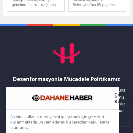
genelinde sürdürdüğü planlı
Belediyesi’nin 65 yaş üzeri
toplu temizlik çalışmalarını
vatandaşların sosyal hayata
bu kez Gülensu
aktif katılımını desteklemek
Mahallesi'nde gerçekleştirdi.
amacıyla hayata geçirdiği...
Temizlik...
Dezenformasyonla Mücadele Politikamız
Yayınlanan haberler doğruluk ilkesi gözetilerek hazırlanır. Buna
Çerez
rağmen bazı içeriklerde eksik, hatalı veya güncelliğini yitirmiş
Kullanı
bilgiler bulunabilir.Yanlış veya yanıltıcı olduğunu düşündüğünüz
haberleri aşağıdaki iletişim kanallarından bize bildirebilirsiniz:
Bu site, kullanıcı deneyimini geliştirmek için çerezleri
kullanmaktadır. Devam ederek bu çerezleri kabul etmiş
olursunuz.