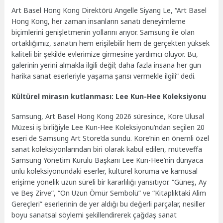
Art Basel Hong Kong Direktörü Angelle Siyang Le, “Art Basel
Hong Kong, her zaman insanların sanatı deneyimleme
biçimlerini genişletmenin yollarını arıyor. Samsung ile olan
ortaklığımız, sanatın hem erişilebilir hem de gerçekten yüksek
kaliteli bir şekilde evlerimize girmesine yardımcı oluyor. Bu,
galerinin yerini almakla ilgili değil; daha fazla insana her gün
harika sanat eserleriyle yaşama şansı vermekle ilgili” dedi.
Kültürel mirasın kutlanması: Lee Kun-Hee Koleksiyonu
Samsung, Art Basel Hong Kong 2026 süresince, Kore Ulusal
Müzesi iş birliğiyle Lee Kun-Hee Koleksiyonu’ndan seçilen 20
eseri de Samsung Art Store’da sundu. Kore’nin en önemli özel
sanat koleksiyonlarından biri olarak kabul edilen, müteveffa
Samsung Yönetim Kurulu Başkanı Lee Kun-Hee’nin dünyaca
ünlü koleksiyonundaki eserler, kültürel koruma ve kamusal
erişime yönelik uzun süreli bir kararlılığı yansıtıyor. “Güneş, Ay
ve Beş Zirve”, “On Uzun Ömür Sembolü” ve “Kitaplıktaki Alim
Gereçleri” eserlerinin de yer aldığı bu değerli parçalar, nesiller
boyu sanatsal söylemi şekillendirerek çağdaş sanat