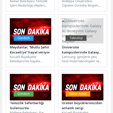
Kemer Belediyesi Temizlik
Yeditepe Üniversitesi
İşleri Müdürlüğü ekipleri,
Öğretim Görevlisi Begüm
Türkiye'nin en önemli
Kırık, Maltepe Belediyesi
sahilleri arasında yer alan
tarafından düzenlenen HPV
Ulupınar Mahallesi'ndeki...
ve Kadın Sağlığında
Farkındalık Eğitimi’nde...
Gündem
Teknoloji
Meydanlar, “Mutlu Şehir
Üniversite
Kocaeli’ye” hayat veriyor
kampüslerinde Galaxy
Kocaeli Büyükşehir
Samsung, gençlerin yeni
AI deneyimi: Galaxy
Belediyesi’nin hayata
nesil mobil teknolojileri ve
Intelligence Hunt
geçirdiği meydanlar, millet
gelişmiş Galaxy AI
başladı
bahçeleri ve doğal yaşam
özelliklerini deneyimleyerek
alanları, yalnızca dinlenme
keşfetmelerini sağlamak
noktaları...
amacıyla...
Gündem
Kültür Sanat
Temizlik Seferberliği
Üreten büyüklerimizden
Gülensu’da
anlamlı sergi
Maltepe Belediyesi, ilçe
Kocaeli Büyükşehir