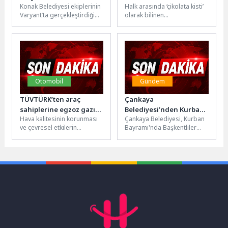
Konak Belediyesi ekiplerinin
Halk arasında ‘çikolata kisti’
konforlu dokunuş
Varyant’ta gerçekleştirdiği
olarak bilinen
çalışmayla 412 Sokak
endometriozis, ülkemizde
yepyeni bir görünüme
üreme çağındaki 2 milyonu
kavuştu; sokağa komşu
aşkın kadını, bir...
olan...
Otomobil
Gündem
TÜVTÜRK’ten araç
Çankaya
sahiplerine egzoz gazı
Belediyesi’nden Kurban
Hava kalitesinin korunması
Çankaya Belediyesi, Kurban
emisyon ölçümü
Bayramında Tam Hizmet
ve çevresel etkilerin
Bayramı'nda Başkentliler
hatırlatması
azaltılması açısından önem
tarafından “Mühye” olarak
taşıyan egzoz gazı emisyon
bilinen Yeşilkent
ölçümü, araçların...
Mahallesi’nde kurduğu
kurban satış ve...