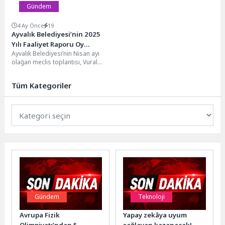
Gündem
4 Ay Önce
19
Ayvalık Belediyesi’nin 2025
Yılı Faaliyet Raporu Oy
Ayvalık Belediyesi’nin Nisan ayı
Birliğiyle Kabul Edildi
olağan meclis toplantısı, Vural
Sineması Nejat Uygur
Sahnesi’nde Mesut Ergin
Tüm Kategoriler
başkanlığında...
Gündem
Teknoloji
Avrupa Fizik
Yapay zekâya uyum