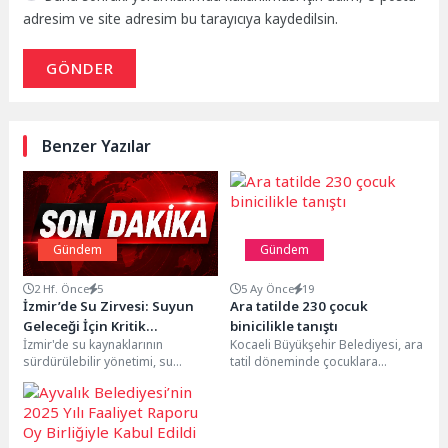
adresim ve site adresim bu tarayıcıya kaydedilsin.
GÖNDER
Benzer Yazılar
Gündem
Gündem
2 Hf. Önce
5
5 Ay Önce
19
İzmir’de Su Zirvesi: Suyun
Ara tatilde 230 çocuk
Geleceği İçin Kritik
binicilikle tanıştı
İzmir'de su kaynaklarının
Kocaeli Büyükşehir Belediyesi, ara
Toplantılar Gerçekleştirildi
sürdürülebilir yönetimi, su
tatil döneminde çocuklara
verimliliğinin artırılması ve
unutulmaz bir deneyim yaşattı. 7-
gelecek nesillere güvenli su
12 yaş arası çocuklara...
kaynaklarının aktarılması...