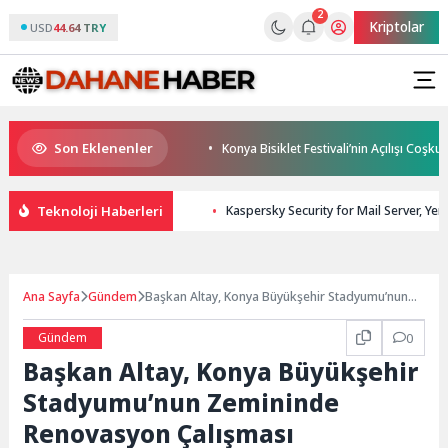
2
Kriptolar
USD
44.64 TRY
Son Eklenenler
e uygun bir tedavi değil!
Konya Bisiklet Festivali’nin Açılışı Coşkuyla G
Teknoloji Haberleri
Kaspersky Security for Mail Server, Yen
Ana Sayfa
Gündem
Başkan Altay, Konya Büyükşehir Stadyumu’nun
Zemininde Renovasyon Çalışması Başlattıklarını
Açıkladı
Gündem
0
Başkan Altay, Konya Büyükşehir
Stadyumu’nun Zemininde
Renovasyon Çalışması