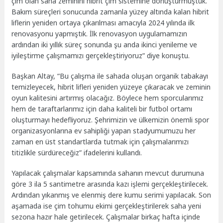
çim olan saha zeminini hibrit çim sistemine dönüştürmüştük.
Bakım süreçleri sonucunda zamanla yüzey altında kalan hibrit
liflerin yeniden ortaya çıkarılması amacıyla 2024 yılında ilk
renovasyonu yapmıştık. İlk renovasyon uygulamamızın
ardından iki yıllık süreç sonunda şu anda ikinci yenileme ve
iyileştirme çalışmamızı gerçekleştiriyoruz” diye konuştu.
Başkan Altay, “Bu çalışma ile sahada oluşan organik tabakayı
temizleyecek, hibrit lifleri yeniden yüzeye çıkaracak ve zeminin
oyun kalitesini artırmış olacağız. Böylece hem sporcularımız
hem de taraftarlarımız için daha kaliteli bir futbol ortamı
oluşturmayı hedefliyoruz. Şehrimizin ve ülkemizin önemli spor
organizasyonlarına ev sahipliği yapan stadyumumuzu her
zaman en üst standartlarda tutmak için çalışmalarımızı
titizlikle sürdüreceğiz” ifadelerini kullandı.
Yapılacak çalışmalar kapsamında sahanın mevcut durumuna
göre 3 ila 5 santimetre arasında kazı işlemi gerçekleştirilecek.
Ardından yıkanmış ve elenmiş dere kumu serimi yapılacak. Son
aşamada ise çim tohumu ekimi gerçekleştirilerek saha yeni
sezona hazır hale getirilecek. Çalışmalar birkaç hafta içinde