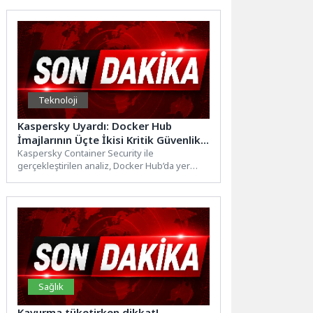
Teknoloji
Kaspersky Uyardı: Docker Hub
İmajlarının Üçte İkisi Kritik Güvenlik
Açıkları İçeriyor
Kaspersky Container Security ile
gerçekleştirilen analiz, Docker Hub’da yer
alan ve 10 bin ila 1...
Sağlık
Kavurma tüketirken dikkat!