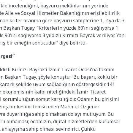
ikle incelendiğini, başvuru mekânlarının yerinde
 Aile ve Sosyal Hizmetler Bakanlığının erişilebilirlik
lanan kriter oranına göre başvuru sahiplerine 1, 2 ya da 3
en Başkan Tugay, “Kriterlerin yüzde 60’ını sağlıyorsa 1
de 90’ını sağlıyorsa 3 yıldızlı Kırmızı Bayrak veriliyor. Yani
iş bir emeğin sonucudur” diye belirtti.
ergesi”
ldızlı Kırmızı Bayrak’ı İzmir Ticaret Odası’na takdim
n Başkan Tugay, şöyle konuştu: “Bu başarı, köklü bir
kararlı şekilde uyum sağladığının göstergesidir. 141
ir ekonomisinin kalbi niteliğindeki İzmir Ticaret
l sorumluluğun somut karşılığıdır. Odanın bu girişimi
geniş bir kesimi temsil eden Mahmut Özgener
ynı duyarlılığa sahip olmaktan dolayı mutluyum. Bu
ırlı olmaması; odamızın, dijital hizmetlerden kurumsal
k anlayışına sahip olması sevindirici. Çünkü