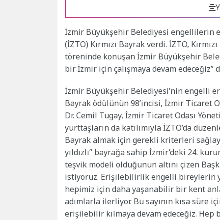
Y
İzmir Büyükşehir Belediyesi engellilerin 
(İZTO) Kırmızı Bayrak verdi. İZTO, Kırmız
töreninde konuşan İzmir Büyükşehir Beled
bir İzmir için çalışmaya devam edeceğiz” d
İzmir Büyükşehir Belediyesi’nin engelli 
Bayrak ödülünün 98’incisi, İzmir Ticaret 
Dr. Cemil Tugay, İzmir Ticaret Odası Yön
yurttaşların da katılımıyla İZTO’da düzenl
Bayrak almak için gerekli kriterleri sağla
yıldızlı” bayrağa sahip İzmir’deki 24. ku
teşvik modeli olduğunun altını çizen Başk
istiyoruz. Erişilebilirlik engelli bireylerin
hepimiz için daha yaşanabilir bir kent anla
adımlarla ilerliyor. Bu sayının kısa süre i
erişilebilir kılmaya devam edeceğiz. Hep b