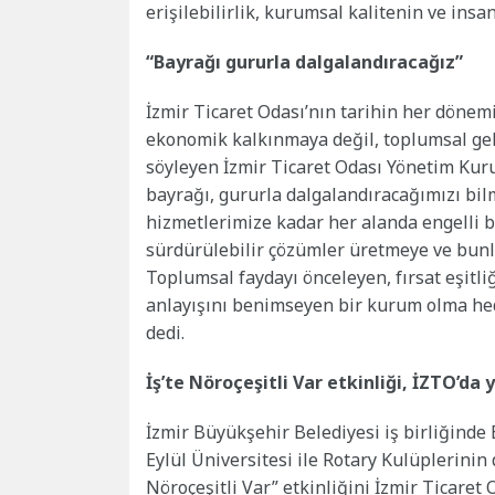
erişilebilirlik, kurumsal kalitenin ve insa
“Bayrağı gururla dalgalandıracağız”
İzmir Ticaret Odası’nın tarihin her dönem
ekonomik kalkınmaya değil, toplumsal geli
söyleyen İzmir Ticaret Odası Yönetim Ku
bayrağı, gururla dalgalandıracağımızı bilm
hizmetlerimize kadar her alanda engelli bi
sürdürülebilir çözümler üretmeye ve bunl
Toplumsal faydayı önceleyen, fırsat eşitliğ
anlayışını benimseyen bir kurum olma hede
dedi.
İş’te Nöroçeşitli Var etkinliği, İZTO’da 
İzmir Büyükşehir Belediyesi iş birliğinde 
Eylül Üniversitesi ile Rotary Kulüplerinin 
Nöroçeşitli Var” etkinliğini İzmir Ticare