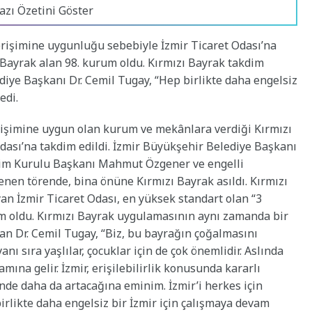
azı Özetini Göster
erişimine uygunluğu sebebiyle İzmir Ticaret Odası’na
ı Bayrak alan 98. kurum oldu. Kırmızı Bayrak takdim
iye Başkanı Dr. Cemil Tugay, “Hep birlikte daha engelsiz
edi.
erişimine uygun olan kurum ve mekânlara verdiği Kırmızı
Odası’na takdim edildi. İzmir Büyükşehir Belediye Başkanı
etim Kurulu Başkanı Mahmut Özgener ve engelli
enen törende, bina önüne Kırmızı Bayrak asıldı. Kırmızı
yan İzmir Ticaret Odası, en yüksek standart olan “3
rum oldu. Kırmızı Bayrak uygulamasının aynı zamanda bir
an Dr. Cemil Tugay, “Biz, bu bayrağın çoğalmasını
 yanı sıra yaşlılar, çocuklar için de çok önemlidir. Aslında
mına gelir. İzmir, erişilebilirlik konusunda kararlı
çinde daha da artacağına eminim. İzmir’i herkes için
irlikte daha engelsiz bir İzmir için çalışmaya devam