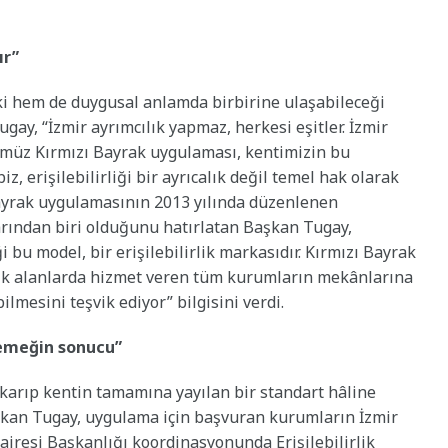
ır”
ki hem de duygusal anlamda birbirine ulaşabileceği
ay, “İzmir ayrımcılık yapmaz, herkesi eşitler. İzmir
müz Kırmızı Bayrak uygulaması, kentimizin bu
z, erişilebilirliği bir ayrıcalık değil temel hak olarak
Bayrak uygulamasının 2013 yılında düzenlenen
arından biri olduğunu hatırlatan Başkan Tugay,
i bu model, bir erişilebilirlik markasıdır. Kırmızı Bayrak
çık alanlarda hizmet veren tüm kurumların mekânlarına
ilmesini teşvik ediyor” bilgisini verdi.
 emeğin sonucu”
 çıkarıp kentin tamamına yayılan bir standart hâline
aşkan Tugay, uygulama için başvuran kurumların İzmir
iresi Başkanlığı koordinasyonunda Erişilebilirlik