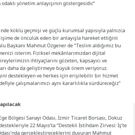
n odaklı yönetim anlayışının göstergesidir.”
inde köklü geçmişi ve güçlü kurumsal yapısıyla yalnızca
şime de öncülük eden bir anlayışla hareket ettiğini
rulu Başkanı Mahmut Özgener de “Teslim aldığımız bu
enizi isterim. Fiziksel mekânlarımızdan dijital
reylerimizin ihtiyaçlarını gözeten, kapsayıcı ve
arı daha da geliştirmeye büyük önem veriyoruz.
ini destekleyen ve herkes için erişilebilir bir hizmet
fiyle çalışmalarımızı aynı kararlılıkla sürdüreceğiz”
yapılacak
Ege Bölgesi Sanayi Odası, İzmir Ticaret Borsası, Dokuz
destekleriyle 22 Mayıs’ta “Destekli İstihdam Zirvesi: İş’te
t Odası’nda gerçekleştireceklerini duyuran Mahmut