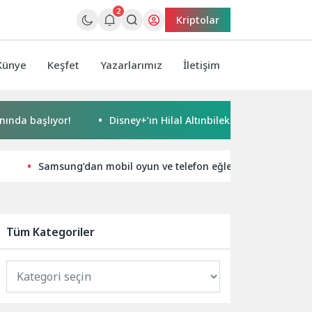
2
Kriptolar
Künye
Keşfet
Yazarlarımız
İletişim
ıyor!
Disney+’ın Hilal Altınbilek ve Serkan Çayoğlu’nun Baş
Samsung’dan mobil oyun ve telefon eğlencesinde yeni döne
Tüm Kategoriler