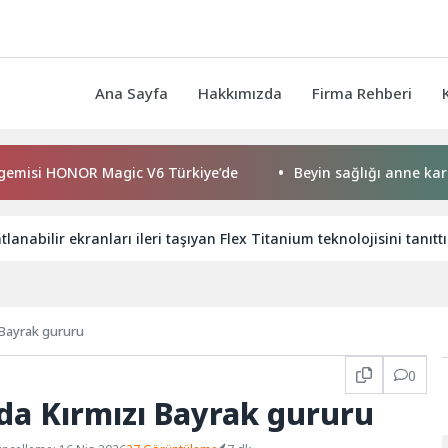
Ana Sayfa
Hakkımızda
Firma Rehberi
ONOR Magic V6 Türkiye’de
Beyin sağlığı anne karnında başl
anabilir ekranları ileri taşıyan Flex Titanium teknolojisini tanıttı
 Bayrak gururu
0
nda Kırmızı Bayrak gururu