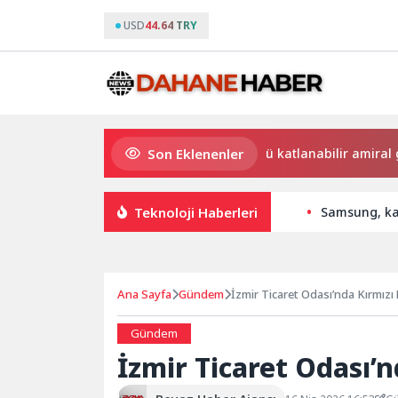
USD
44.64 TRY
Son Eklenenler
Dünyanın en ince ve en güçlü katlanabilir amiral gemisi H
Teknoloji Haberleri
Samsung, katl
Ana Sayfa
Gündem
İzmir Ticaret Odası’nda Kırmızı
Gündem
İzmir Ticaret Odası’