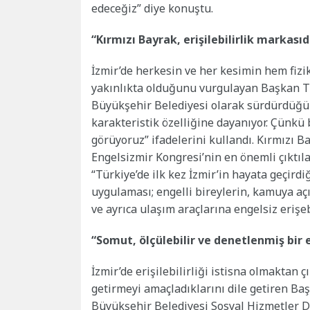
edeceğiz” diye konuştu.
“Kırmızı Bayrak, erişilebilirlik markasıd
İzmir’de herkesin ve her kesimin hem fizi
yakınlıkta olduğunu vurgulayan Başkan Tug
Büyükşehir Belediyesi olarak sürdürdüğü
karakteristik özelliğine dayanıyor. Çünkü bi
görüyoruz” ifadelerini kullandı. Kırmızı 
Engelsizmir Kongresi’nin en önemli çıktıl
“Türkiye’de ilk kez İzmir’in hayata geçirdiğ
uygulaması; engelli bireylerin, kamuya a
ve ayrıca ulaşım araçlarına engelsiz erişeb
“Somut, ölçülebilir ve denetlenmiş bir
İzmir’de erişilebilirliği istisna olmaktan
getirmeyi amaçladıklarını dile getiren B
Büyükşehir Belediyesi Sosyal Hizmetler Da