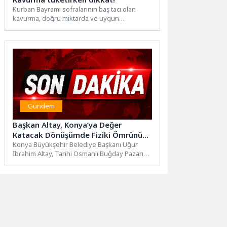
Kurban Bayramı sofralarının baş tacı olan
kavurma, doğru miktarda ve uygun
yöntemlerle tüketilmediğinde bazı sağlık...
Gündem
Başkan Altay, Konya’ya Değer
Katacak Dönüşümde Fiziki Ömrünü
Tamamlamış Binaların Yıkım
Konya Büyükşehir Belediye Başkanı Uğur
İbrahim Altay, Tarihi Osmanlı Buğday Pazarı
Çalışmasının Tamamlandığını Açıkladı
Çevresi Kentsel Dönüşüm Projesi...