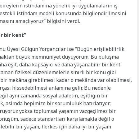
bireylerin istihdamına yönelik iyi uygulamaların iş
destekli istihdam modeli konusunda bilgilendirilmesini
masını amaçlıyoruz” bilgisini verdi.
r bir kent”
 Üyesi Gülgün Yorgancılar ise “Bugün erişilebilirlik
 olmaktan büyük memnuniyet duyuyorum. Bu buluşma
aha eşit, daha kapsayıcı ve daha yaşanabilir bir kent
u zaman fiziksel düzenlemelerle sınırlı bir konu gibi
yin bir mekâna girebilmesi kadar o mekânda var olabilmesi,
rçası hissedebilmesi anlamına gelir. Bu nedenle
değil aynı zamanda sosyal adaletin, eşitliğin bir
k, aslında hepimize bir sorumluluk hatırlatıyor;
 görüyoruz yoksa toplumsal yaşamın vazgeçilmez bir
önüşüm, sadece standartları karşılamakla değil o
lebilir bir yaşam, herkes için daha iyi bir yaşam