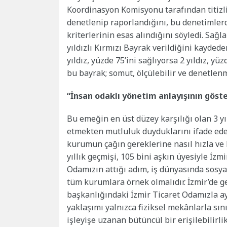
Koordinasyon Komisyonu tarafından titizl
denetlenip raporlandığını, bu denetimlerde
kriterlerinin esas alındığını söyledi. Sağ
yıldızlı Kırmızı Bayrak verildiğini kayded
yıldız, yüzde 75’ini sağlıyorsa 2 yıldız, yüz
bu bayrak; somut, ölçülebilir ve denetlenm
“İnsan odaklı yönetim anlayışının göst
Bu emeğin en üst düzey karşılığı olan 3 yı
etmekten mutluluk duyduklarını ifade ede
kurumun çağın gereklerine nasıl hızla ve 
yıllık geçmişi, 105 bini aşkın üyesiyle İzm
Odamızın attığı adım, iş dünyasında sosya
tüm kurumlara örnek olmalıdır. İzmir’de 
başkanlığındaki İzmir Ticaret Odamızla a
yaklaşımı yalnızca fiziksel mekânlarla sın
işleyişe uzanan bütüncül bir erişilebilirli