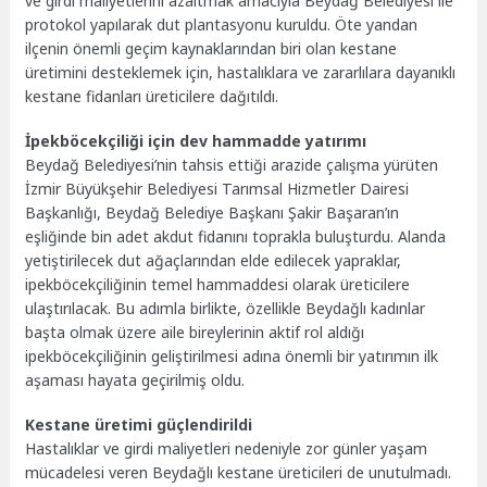
ve girdi maliyetlerini azaltmak amacıyla Beydağ Belediyesi ile
protokol yapılarak dut plantasyonu kuruldu. Öte yandan
ilçenin önemli geçim kaynaklarından biri olan kestane
üretimini desteklemek için, hastalıklara ve zararlılara dayanıklı
kestane fidanları üreticilere dağıtıldı.
İpekböcekçiliği için dev hammadde yatırımı
Beydağ Belediyesi’nin tahsis ettiği arazide çalışma yürüten
İzmir Büyükşehir Belediyesi Tarımsal Hizmetler Dairesi
Başkanlığı, Beydağ Belediye Başkanı Şakir Başaran’ın
eşliğinde bin adet akdut fidanını toprakla buluşturdu. Alanda
yetiştirilecek dut ağaçlarından elde edilecek yapraklar,
ipekböcekçiliğinin temel hammaddesi olarak üreticilere
ulaştırılacak. Bu adımla birlikte, özellikle Beydağlı kadınlar
başta olmak üzere aile bireylerinin aktif rol aldığı
ipekböcekçiliğinin geliştirilmesi adına önemli bir yatırımın ilk
aşaması hayata geçirilmiş oldu.
Kestane üretimi güçlendirildi
Hastalıklar ve girdi maliyetleri nedeniyle zor günler yaşam
mücadelesi veren Beydağlı kestane üreticileri de unutulmadı.