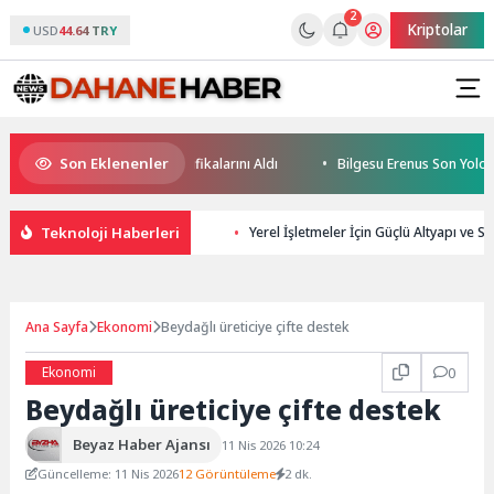
2
Kriptolar
USD
44.64 TRY
Son Eklenenler
eleceğin Yüzücüleri Sertifikalarını Aldı
Bilgesu Erenus Son Yolculuğ
Teknoloji Haberleri
Yerel İşletmeler İçin Güçlü Altyapı ve S
Ana Sayfa
Ekonomi
Beydağlı üreticiye çifte destek
Ekonomi
0
Beydağlı üreticiye çifte destek
Beyaz Haber Ajansı
11 Nis 2026 10:24
Güncelleme: 11 Nis 2026
12 Görüntüleme
2 dk.