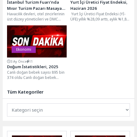
İstanbul Turizm Fuarı’nda
Yurt İçi Üretici Fiyat Endeksi,
Mısır Turizm Pazarı Masaya
Haziran 2026
Havacılık devleri, otel zincirlerinin
Yurt İçi Üretici Fiyat Endeksi (Yİ-
Yatırılacak
üst düzey yöneticileri ve DMC
ÜFE) yıllık %28,09 arttı, aylık %1,80
firma yöneticileri, 24 Eylül'de
arttıYİ-ÜFE (2003=100) 2026 yılı...
İstanbul Turizm...
Ekonomi
3 Ay Önce
11
Doğum İstatistikleri, 2025
Canlı doğan bebek sayısı 895 bin
374 oldu Canlı doğan bebek
sayısı 2025 yılında 895 bin...
Tüm Kategoriler