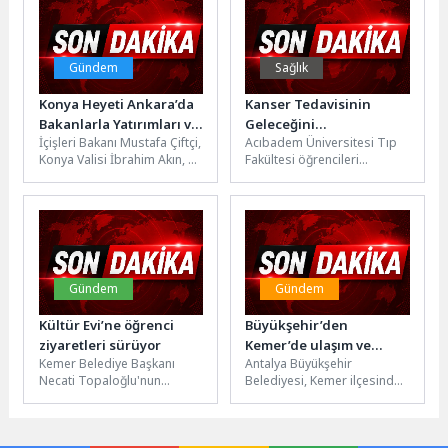
ediyor. Uluslararası
bağımsız...
Gündem
Sağlık
Konya Heyeti Ankara’da
Kanser Tedavisinin
Bakanlarla Yatırımları ve
Geleceğini
İçişleri Bakanı Mustafa Çiftçi,
Acıbadem Üniversitesi Tıp
Projeleri Değerlendirdi
Şekillendirecek
Konya Valisi İbrahim Akın, AK
Fakültesi öğrencileri
Parti Milletvekilleri, Konya
tarafından bu yıl 9.’su
Büyükşehir Belediye
düzenlenen ALIS26’nın,
Başkanı...
teması “Onkoloji Evreni”
oldu....
Gündem
Gündem
Kültür Evi’ne öğrenci
Büyükşehir’den
ziyaretleri sürüyor
Kemer’de ulaşım ve
Kemer Belediye Başkanı
Antalya Büyükşehir
çevre düzenlemelerine
Necati Topaloğlu'nun
Belediyesi, Kemer ilçesinde
yönelik çalışma
Kemer'e kazandırdığı önemli
vatandaşların daha güvenli,
projelerden biri olarak
temiz ve konforlu bir
gösterilen Kemer Belediyesi
çevrede yaşamlarını