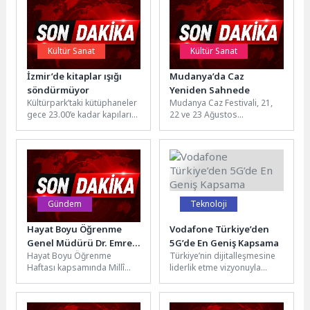
Kültür Sanat
Kültür Sanat
İzmir’de kitaplar ışığı
Mudanya’da Caz
söndürmüyor
Yeniden Sahnede
Kültürpark’taki kütüphaneler
Mudanya Caz Festivali, 21,
gece 23.00’e kadar kapılarını
22 ve 23 Ağustos
açık tutuyor. Gündüz
tarihlerinde Dereköy
çalışanlar akşam kitaplara
Kilisesi’nde müzikseverlerle
koşuyor, öğrenciler sessiz...
buluşuyor. Mudanya
Belediyesi...
Gündem
Teknoloji
Hayat Boyu Öğrenme
Vodafone Türkiye’den
Genel Müdürü Dr. Emre
5G’de En Geniş Kapsama
Hayat Boyu Öğrenme
Türkiye’nin dijitalleşmesine
Topoğlu ve Ekibi İzmir’i
Haftası kapsamında Millî
liderlik etme vizyonuyla
Ziyaret Etti
Eğitim Bakanlığı Hayat Boyu
faaliyet gösteren
Öğrenme Genel Müdürü Dr.
Vodafone, 5G’deki kapsama
Emre...
gücünü artırmaya devam