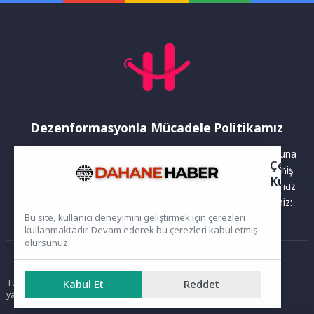
Kültür...
sürdürebilmeleri...
Dezenformasyonla Mücadele Politikamız
Yayınlanan haberler doğruluk ilkesi gözetilerek hazırlanır. Buna
Çerez
rağmen bazı içeriklerde eksik, hatalı veya güncelliğini yitirmiş
Kullanı
bilgiler bulunabilir.Yanlış veya yanıltıcı olduğunu düşündüğünüz
haberleri aşağıdaki iletişim kanallarından bize bildirebilirsiniz:
Bu site, kullanıcı deneyimini geliştirmek için çerezleri
kullanmaktadır. Devam ederek bu çerezleri kabul etmiş
olursunuz.
Ana Sayfa
Tüm hakları saklıdır. Sitede yer alan içerikler izinsiz kopyalanamaz,
Kabul Et
Reddet
yayımlanamaz ve kullanılamaz.