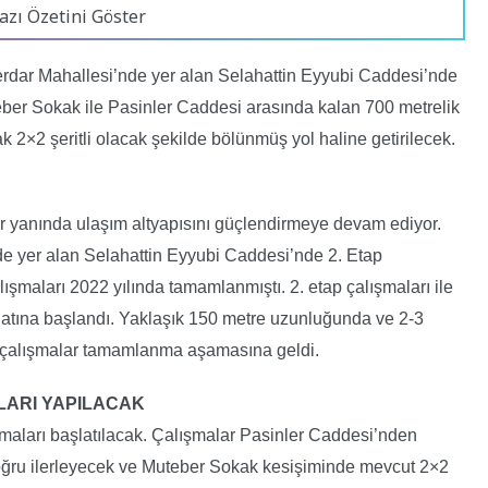
azı Özetini Göster
erdar Mahallesi’nde yer alan Selahattin Eyyubi Caddesi’nde
eber Sokak ile Pasinler Caddesi arasında kalan 700 metrelik
 2×2 şeritli olacak şekilde bölünmüş yol haline getirilecek.
ir yanında ulaşım altyapısını güçlendirmeye devam ediyor.
 yer alan Selahattin Eyyubi Caddesi’nde 2. Etap
ışmaları 2022 yılında tamamlanmıştı. 2. etap çalışmaları ile
alatına başlandı. Yaklaşık 150 metre uzunluğunda ve 2-3
a çalışmalar tamamlanma aşamasına geldi.
LARI YAPILACAK
ışmaları başlatılacak. Çalışmalar Pasinler Caddesi’nden
ğru ilerleyecek ve Muteber Sokak kesişiminde mevcut 2×2