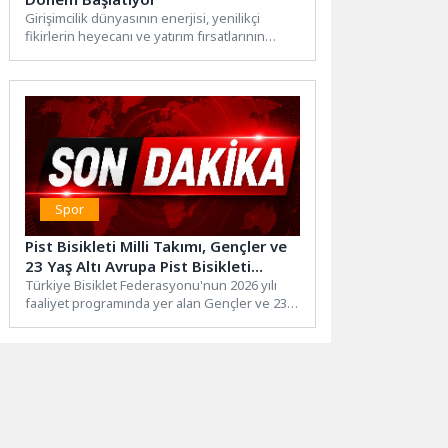
Girişimcilik dünyasının enerjisi, yenilikçi
fikirlerin heyecanı ve yatırım fırsatlarının
dinamizmi bu kez Osmangazi’de buluşuyor.
Osmangazi...
Spor
Pist Bisikleti Milli Takımı, Gençler ve
23 Yaş Altı Avrupa Pist Bisikleti
Şampiyonası’nda ülkemizi temsil
Türkiye Bisiklet Federasyonu'nun 2026 yılı
faaliyet programında yer alan Gençler ve 23
edecek
Yaş Altı Avrupa...