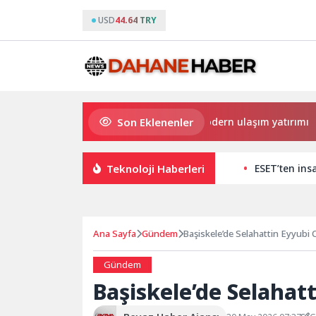
USD
44.64 TRY
Son Eklenenler
Büyükşehir’den Darıca’ya modern ulaşım yatırımı
Teknoloji Haberleri
ESET’ten ins
Ana Sayfa
Gündem
Başiskele’de Selahattin Eyyubi 
Gündem
Başiskele’de Selahat