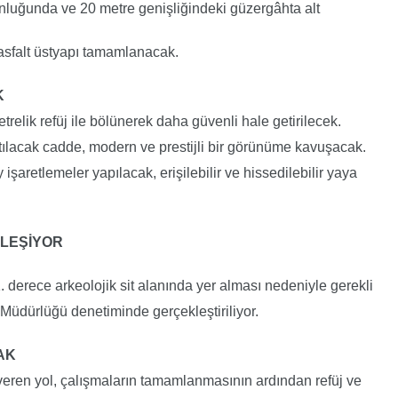
nluğunda ve 20 metre genişliğindeki güzergâhta alt
 asfalt üstyapı tamamlanacak.
K
relik refüj ile bölünerek daha güvenli hale getirilecek.
atılacak cadde, modern ve prestijli bir görünüme kavuşacak.
işaretlemeler yapılacak, erişilebilir ve hissedilebilir yaya
KLEŞİYOR
derece arkeolojik sit alanında yer alması nedeniyle gerekli
e Müdürlüğü denetiminde gerçekleştiriliyor.
AK
 veren yol, çalışmaların tamamlanmasının ardından refüj ve