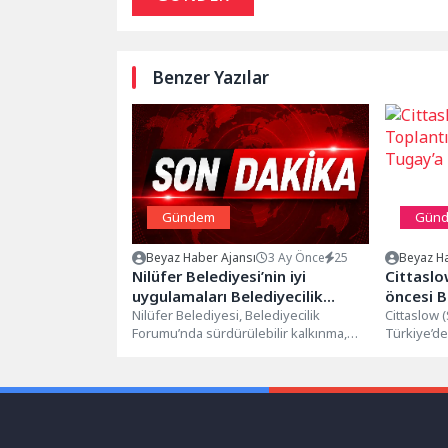
Benzer Yazılar
Gündem
Gün
Beyaz Haber Ajansı
3 Ay Önce
25
Beyaz Ha
Nilüfer Belediyesi’nin iyi
Cittaslo
uygulamaları Belediyecilik
öncesi B
Forumu’nda
Nilüfer Belediyesi, Belediyecilik
Cittaslow 
Forumu’nda sürdürülebilir kalkınma,
Türkiye’de
sosyal belediyecilik, kapsayıcı istihdam,
önemli bul
kültürel dönüşüm, katılımcı yönetişim
yerel yöne
ve...