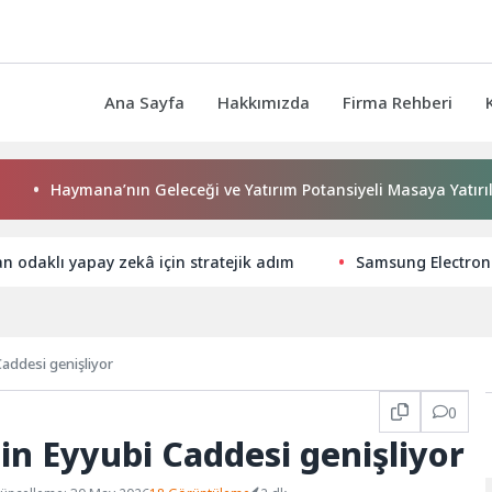
Ana Sayfa
Hakkımızda
Firma Rehberi
Haymana’nın Geleceği ve Yatırım Potansiyeli Masaya Yatırıldı
an odaklı yapay zekâ için stratejik adım
Samsung Electroni
Caddesi genişliyor
0
tin Eyyubi Caddesi genişliyor