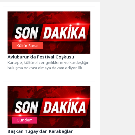
Kültür Sanat
Avluburun’da Festival Coşkusu
Kartepe, kültürel zenginliklerin ve kardeşliğin
buluşma noktası olmaya devam ediyor. İlk
etabı geçtiğimiz hafta Kartepe...
Gündem
Başkan Tugay’dan Karabağlar