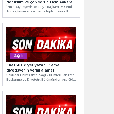
dönüşüm ve çöp sorunu için Ankara
çağrısı
İzmir Büyükşehir Belediye Başkanı Dr. Cemil
Tugay, temmuz ayı meclis toplantısının ilk
oturumunda Karabağlar’daki kentsel...
Sağlık
ChatGPT diyet yazabilir ama
diyetisyenin yerini alamaz!
Üsküdar Üniversitesi Sağlık Bilimleri Fakültesi
Beslenme ve Diyetetik Bölümünden Arş. Gör.
Ekin Çevik, 6 Haziran...