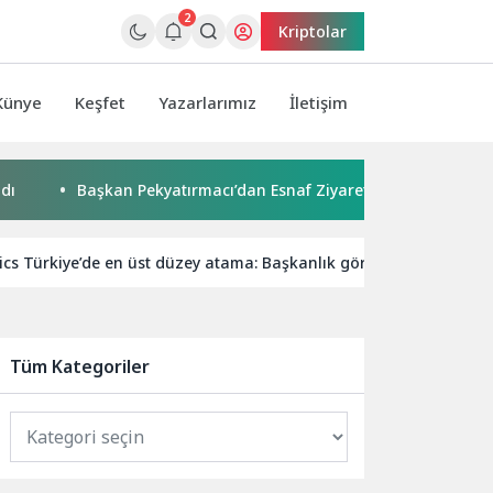
2
Kriptolar
Künye
Keşfet
Yazarlarımız
İletişim
Başkan Pekyatırmacı’dan Esnaf Ziyareti
Çocuklar boyad
cs Türkiye’de en üst düzey atama: Başkanlık görevine Billy Kim a
Tüm Kategoriler