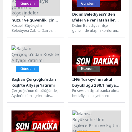
Gündem
Gündem
Büyükşehir Zabıtası
Didim Belediyesi’nden
huzur ve güvenlik için
Efeler ve Yeni Mahalle’de
Kocaeli Büyükşehir
Didim Belediyesi, ilçe
7/24 sahada; “Güvenli
Yol Bakım ve Onarım
Belediyesi Zabıta Dairesi
genelinde ulaşım konforunu
Kocaeli” hedefiyle şehrin
Çalışması
Başkanlığı’na bağlı Güvenlik
artırmak ve yolları daha
her köşesindeler
Şube Müdürlüğü ekipleri,
güvenli hale getirmek
kent genelinde güvenlik ve...
amacıyla yol...
Gündem
Ekonomi
Başkan Çerçioğlu’ndan
ING Türkiye’nin aktif
Köşk’te Altyapı Yatırımı
büyüklüğü 298.1 milyar
Çerçioğlu’nun öncülüğünde,
En sevilen dijital banka olma
TL’ye ulaştı
Aydın’ın tüm ilçelerinde
hedefiyle faaliyetlerini
sürdürülen altyapı yatırımları
sürdüren ING Türkiye, 2026
hız kesmeden devam ediyor.
yılının ilk yarısına ilişkin...
Aydın Büyükşehir
Belediyesi...