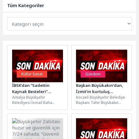
yerel yönetimler arasında iş
Tüm Kategoriler
birliğini güçlendirmek ve...
Kültür Sanat
Gündem
İBSK’dan “Sadettin
Başkan Büyükakın’dan,
Kaynak Besteleri”
İzmit’in kurtuluş
Antalya Büyükşehir
Kocaeli Büyükşehir Belediye
konseri
yıldönümü mesajı
Belediyesi İsmail Baha
Başkanı Tahir Büyükakın
Sürelsan Konservatuvarı
yayımladığı bir mesajla
Türk Sanat Müziği İcra
İzmit’in düşman işgalinden
Heyeti, “Sadettin Kaynak
kurtuluşunun 105’inci yılını...
Besteleri”...