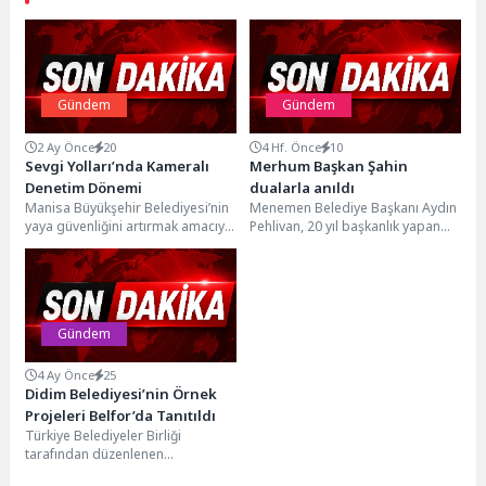
Gündem
Gündem
2 Ay Önce
20
4 Hf. Önce
10
Sevgi Yolları’nda Kameralı
Merhum Başkan Şahin
Denetim Dönemi
dualarla anıldı
Manisa Büyükşehir Belediyesi’nin
Menemen Belediye Başkanı Aydın
yaya güvenliğini artırmak amacıyla
Pehlivan, 20 yıl başkanlık yapan
Sevgi Yolları’nda hayata geçirdiği
Tahir Şahin'in vefatının birinci
kameralı denetim sistemi
yılında anma...
devreye...
Gündem
4 Ay Önce
25
Didim Belediyesi’nin Örnek
Projeleri Belfor’da Tanıtıldı
Türkiye Belediyeler Birliği
tarafından düzenlenen
Belediyecilik Forumu (BELFOR),