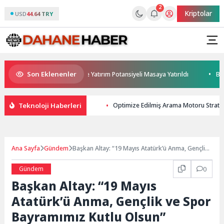
2
Kriptolar
USD
44.64 TRY
Son Eklenenler
Haymana’nın Geleceği ve Yatırım Potansiyeli Masaya Yatırıldı
Başkan 
Teknoloji Haberleri
Optimize Edilmiş Arama Motoru Strateji
Ana Sayfa
Gündem
Başkan Altay: “19 Mayıs Atatürk’ü Anma, Gençlik
ve Spor Bayramımız Kutlu Olsun”
Gündem
0
Başkan Altay: “19 Mayıs
Atatürk’ü Anma, Gençlik ve Spor
Bayramımız Kutlu Olsun”