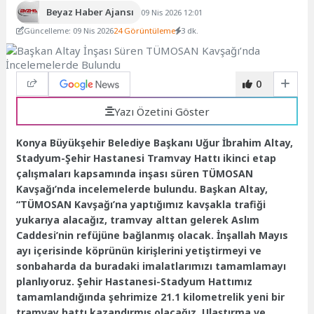
Beyaz Haber Ajansı
09 Nis 2026 12:01
Güncelleme: 09 Nis 2026
24 Görüntüleme
3 dk.
0
Yazı Özetini Göster
Konya Büyükşehir Belediye Başkanı Uğur İbrahim Altay,
Stadyum-Şehir Hastanesi Tramvay Hattı ikinci etap
çalışmaları kapsamında inşası süren TÜMOSAN
Kavşağı’nda incelemelerde bulundu. Başkan Altay,
“TÜMOSAN Kavşağı’na yaptığımız kavşakla trafiği
yukarıya alacağız, tramvay alttan gelerek Aslım
Caddesi’nin refüjüne bağlanmış olacak. İnşallah Mayıs
ayı içerisinde köprünün kirişlerini yetiştirmeyi ve
sonbaharda da buradaki imalatlarımızı tamamlamayı
planlıyoruz. Şehir Hastanesi-Stadyum Hattımız
tamamlandığında şehrimize 21.1 kilometrelik yeni bir
tramvay hattı kazandırmış olacağız. Ulaştırma ve