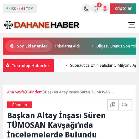
2
Kriptolar
USD
44.64 TRY
Son Eklenenler
 Geleceğin Yüzücüleri Sertifikalarını Aldı
Bilgesu Erenus Son Yolculu
Teknoloji Haberleri
Subnautica 2’nin Satışları 5 Milyonu Aşt
Ana Sayfa
Gündem
Başkan Altay İnşası Süren TÜMOSAN
Kavşağı’nda İncelemelerde Bulundu
Gündem
0
Başkan Altay İnşası Süren
TÜMOSAN Kavşağı’nda
İncelemelerde Bulundu