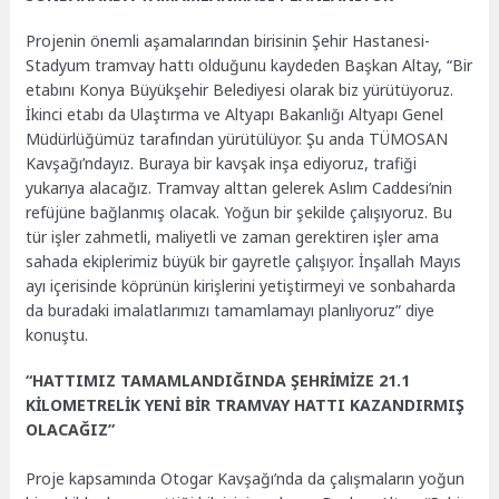
Projenin önemli aşamalarından birisinin Şehir Hastanesi-
Stadyum tramvay hattı olduğunu kaydeden Başkan Altay, “Bir
etabını Konya Büyükşehir Belediyesi olarak biz yürütüyoruz.
İkinci etabı da Ulaştırma ve Altyapı Bakanlığı Altyapı Genel
Müdürlüğümüz tarafından yürütülüyor. Şu anda TÜMOSAN
Kavşağı’ndayız. Buraya bir kavşak inşa ediyoruz, trafiği
yukarıya alacağız. Tramvay alttan gelerek Aslım Caddesi’nin
refüjüne bağlanmış olacak. Yoğun bir şekilde çalışıyoruz. Bu
tür işler zahmetli, maliyetli ve zaman gerektiren işler ama
sahada ekiplerimiz büyük bir gayretle çalışıyor. İnşallah Mayıs
ayı içerisinde köprünün kirişlerini yetiştirmeyi ve sonbaharda
da buradaki imalatlarımızı tamamlamayı planlıyoruz” diye
konuştu.
“HATTIMIZ TAMAMLANDIĞINDA ŞEHRİMİZE 21.1
KİLOMETRELİK YENİ BİR TRAMVAY HATTI KAZANDIRMIŞ
OLACAĞIZ”
Proje kapsamında Otogar Kavşağı’nda da çalışmaların yoğun