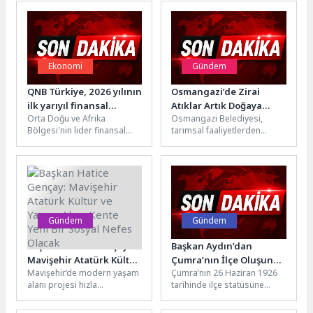
Ekonomi
Gündem
QNB Türkiye, 2026 yılının
Osmangazi’de Zirai
ilk yarıyıl finansal
Atıklar Artık Doğaya
Orta Doğu ve Afrika
Osmangazi Belediyesi,
sonuçlarını açıkladı
Değil Geri Dönüşüme
Bölgesi'nin lider finansal
tarımsal faaliyetlerden
kuruluşu ve Katar'ın en büyük
kaynaklanan çevre kirliliğini
bankası Qatar National...
önlemek amacıyla kırsal
mahallelerde tarımsal
sulama ve ilaçlama...
Gündem
Gündem
Başkan Hatice Gençay:
Başkan Aydın’dan
Mavişehir Atatürk Kültür
Çumra’nın İlçe Oluşunun
Mavişehir’de modern yaşam
Çumra’nın 26 Haziran 1926
ve Yaşam Alanı Kente
100. Yılı Kutlama Mesajı
alanı projesi hızla
tarihinde ilçe statüsüne
Yeni Bir Sosyal Nefes
yükseliyorDidim Belediyesi
kavuşmasının 100. yılı
Olacak
tarafından hayata geçirilen
dolayısıyla Çumra Belediye