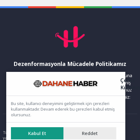
Dezenformasyonla Mücadele Politikamız
Yayınlanan haberler doğruluk ilkesi gözetilerek hazırlanır. Buna
Çerez
rağmen bazı içeriklerde eksik, hatalı veya güncelliğini yitirmiş
Kullanı
bilgiler bulunabilir.Yanlış veya yanıltıcı olduğunu düşündüğünüz
haberleri aşağıdaki iletişim kanallarından bize bildirebilirsiniz:
Bu site, kullanıcı deneyimini geliştirmek için çerezleri
kullanmaktadır. Devam ederek bu çerezleri kabul etmiş
olursunuz.
Ana Sayfa
Kabul Et
Reddet
Tüm hakları saklıdır. Sitede yer alan içerikler izinsiz kopyalanamaz,
yayımlanamaz ve kullanılamaz.