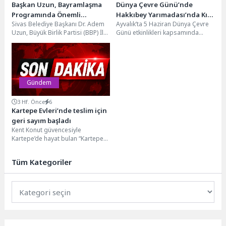
Başkan Uzun, Bayramlaşma
Dünya Çevre Günü’nde
Programında Önemli
Hakkıbey Yarımadası’nda Kıyı
Sivas Belediye Başkanı Dr. Adem
Ayvalık’ta 5 Haziran Dünya Çevre
Mesajlar Verdi…
Temizliği
Uzun, Büyük Birlik Partisi (BBP) İl
Günü etkinlikleri kapsamında
Teşkilatı tarafından düzenlenen
Hakkıbey Yarımadası’nda çevre
geleneksel...
temizliği gerçekleştirildi.
Deliklikaya ile...
Gündem
3 Hf. Önce
6
Kartepe Evleri’nde teslim için
geri sayım başladı
Kent Konut güvencesiyle
Kartepe’de hayat bulan “Kartepe
Kent Konut Evleri” projesinde geri
sayım başladı. Son...
Tüm Kategoriler