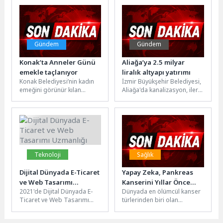
Mavişehir Atatürk Kültür ve...
Başkanı Mehmet...
Gündem
Gündem
Konak’ta Anneler Günü
Aliağa’ya 2.5 milyar
emekle taçlanıyor
liralık altyapı yatırımı
Konak Belediyesi’nin kadın
İzmir Büyükşehir Belediyesi,
emeğini görünür kılan
Aliağa'da kanalizasyon, ileri
kermesleri bu kez Anneler
biyolojik atıksu arıtma tesisi,
Günü için kuruluyor. Anneler
yağmur suyu hattı ve taşkın...
Günü...
Teknoloji
Sağlık
Dijital Dünyada E-Ticaret
Yapay Zeka, Pankreas
ve Web Tasarımı
Kanserini Yıllar Önce
2021'de Dijital Dünyada E-
Dünyada en ölümcül kanser
Uzmanlığı
Fark Etti
Ticaret ve Web Tasarımı
türlerinden biri olan
Uzmanlığı 2021 yılında dijital
pankreas kanseri için umut
dünyada e-ticaret ve web...
veren bir gelişme yaşandı....