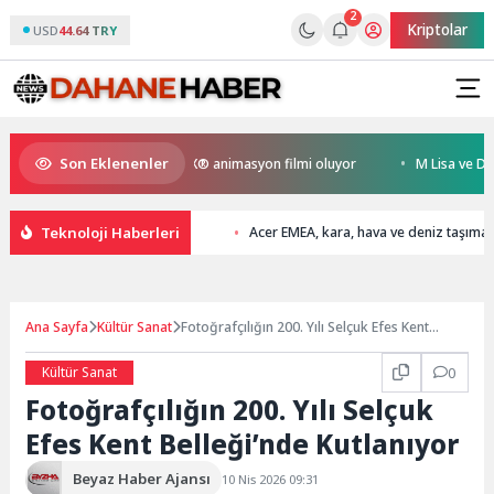
2
Kriptolar
USD
44.64 TRY
Son Eklenenler
en Kral Türkiye’nin ilk IMAX® animasyon filmi oluyor
M Lisa ve Dolu Ka
Teknoloji Haberleri
Acer EMEA, kara, hava ve deniz taşımacı
Ana Sayfa
Kültür Sanat
Fotoğrafçılığın 200. Yılı Selçuk Efes Kent
Belleği’nde Kutlanıyor
Kültür Sanat
0
Fotoğrafçılığın 200. Yılı Selçuk
Efes Kent Belleği’nde Kutlanıyor
Beyaz Haber Ajansı
10 Nis 2026 09:31