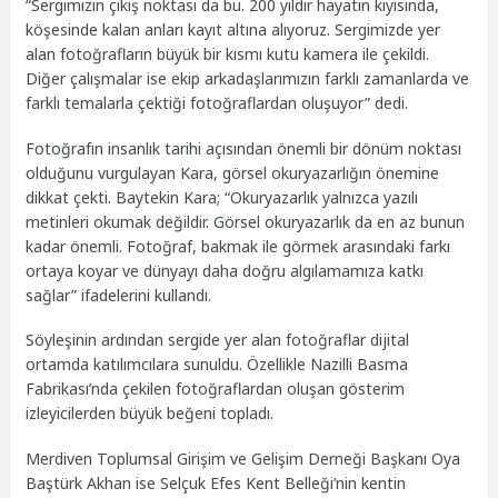
“Sergimizin çıkış noktası da bu. 200 yıldır hayatın kıyısında,
köşesinde kalan anları kayıt altına alıyoruz. Sergimizde yer
alan fotoğrafların büyük bir kısmı kutu kamera ile çekildi.
Diğer çalışmalar ise ekip arkadaşlarımızın farklı zamanlarda ve
farklı temalarla çektiği fotoğraflardan oluşuyor” dedi.
Fotoğrafın insanlık tarihi açısından önemli bir dönüm noktası
olduğunu vurgulayan Kara, görsel okuryazarlığın önemine
dikkat çekti. Baytekin Kara; “Okuryazarlık yalnızca yazılı
metinleri okumak değildir. Görsel okuryazarlık da en az bunun
kadar önemli. Fotoğraf, bakmak ile görmek arasındaki farkı
ortaya koyar ve dünyayı daha doğru algılamamıza katkı
sağlar” ifadelerini kullandı.
Söyleşinin ardından sergide yer alan fotoğraflar dijital
ortamda katılımcılara sunuldu. Özellikle Nazilli Basma
Fabrikası’nda çekilen fotoğraflardan oluşan gösterim
izleyicilerden büyük beğeni topladı.
Merdiven Toplumsal Girişim ve Gelişim Derneği Başkanı Oya
Baştürk Akhan ise Selçuk Efes Kent Belleği’nin kentin