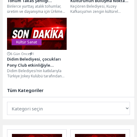
Tohum Takas Şenliği
Kültürünün Buluşma Noktası
Binlerce yurttaş atalık tohumlar,
Keçiören Belediyesi, Kuzey
coşkuyla gerçekleşti
Oldu
üretim ve dayanışma için Ürkmez
Kafkasya’nın zengin kültürel
Meydanı’nda buluştu.Seferihisar
mirasını Türk halkıyla buluşturmak
Belediyesi’nin geleneksel hale
ve ülkeler arasındaki kültürel
getirdiği...
ilişkilerin...
Kültür Sanat
6 Gün Önce
1
Didim Belediyesi, çocukları
Pony Club etkinliğiyle
Didim Belediyesi’nin katkılarıyla
buluşturdu
Türkiye Jokey Kulübü tarafından
düzenlenen Pony Club etkinliği,
Lunapark Otoparkı’nda çocukları
Tüm Kategoriler
ağırladı....