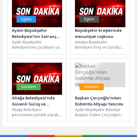
Eğitim
Eğitim
Aydın Büyükşehir
Büyükşehir kreşlerinde
Belediyesi’nin Satranç
mezuniyet coşkusu
Aydın Büyükşehir
Antalya Büyükşehir
Eğitimleri Sürüyor
Belediyesi’nin çocukların yaz
Belediyesi Kreş ve Gündüz
tatilini verimli, eğitici ve
Bakımevleri’nde eğitim
keyifli bir şekilde
gören minikler, mezuniyet
değerlendirmesi amacıyla
heyecanı yaşadı. Atatürk
düzenlediği...
Kültür...
Gündem
Gündem
Aliağa Belediyesi’nde
Başkan Çerçioğlu’ndan
Güvenli Sürüş ve
Didim’de Altyapı Yatırımı
Aliağa Belediyesi
Aydın Büyükşehir Belediye
Şiddetle Mücadele
personeline yönelik olarak,
Başkanı Özlem Çerçioğlu’nun
Semineri
Jandarma Genel Komutanlığı
öncülüğünde kent genelinde
Asayiş Daire Başkanlığı
sürdürülen altyapı yatırımları
koordinesinde trafik
aralıksız devam
güvenliği ve...
ediyor.ASKİ...