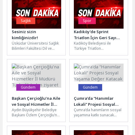
Sağlık
Spor
Sesiniz sizin
Kadıköy’de Sprint
kimliğinizdir!
Triatlon İçin Geri Sayım
Üsküdar Üniversitesi Sağlık
Kadıköy Belediyesi ile
Başladı
Bilimleri Fakültesi Dil ve
Türkiye Triatlon
Konuşma Terapisi Bölüm
Federasyonu iş birliğiyle 2
Başkan Yardımcısı Dr. Öğr.
Ağustos'ta düzenlenecek
Üyesi Maral...
Kadıköy Sprint Triatlonu'nda
yaklaşık...
Gündem
Gündem
Başkan Çerçioğlu’na Aile
Çumra’da “Hanımlar
ve Sosyal Hizmetler İl
Lokali” Projesi Sosyal
Aydın Büyükşehir Belediye
Çumra’da hanımların sosyal
Müdürü Türkoğlu’ndan
Yaşama Değer Katacak
Başkanı Özlem Çerçioğlu’na
yaşamına katkı sunacak
ziyaret
Aydın Aile ve Sosyal
önemli bir proje daha
Hizmetler İl Müdürü İlkay
hayata geçiriliyor. İlçede
Türkoğlu...
yapımı devam...