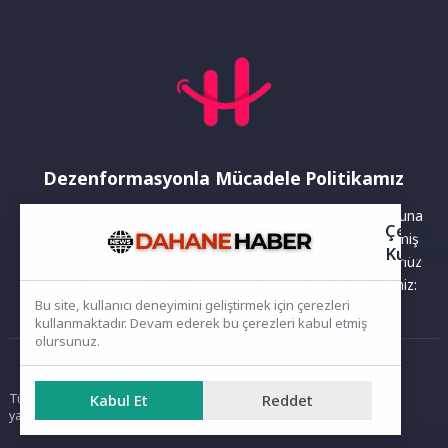
Dezenformasyonla Mücadele Politikamız
Yayınlanan haberler doğruluk ilkesi gözetilerek hazırlanır. Buna
Çerez
rağmen bazı içeriklerde eksik, hatalı veya güncelliğini yitirmiş
Kullanı
bilgiler bulunabilir.Yanlış veya yanıltıcı olduğunu düşündüğünüz
haberleri aşağıdaki iletişim kanallarından bize bildirebilirsiniz:
Bu site, kullanıcı deneyimini geliştirmek için çerezleri
kullanmaktadır. Devam ederek bu çerezleri kabul etmiş
olursunuz.
Ana Sayfa
Tüm hakları saklıdır. Sitede yer alan içerikler izinsiz kopyalanamaz,
Kabul Et
Reddet
yayımlanamaz ve kullanılamaz.