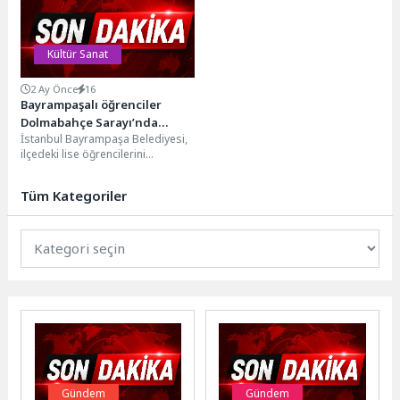
Kültür Sanat
2 Ay Önce
16
Bayrampaşalı öğrenciler
Dolmabahçe Sarayı’nda
İstanbul Bayrampaşa Belediyesi,
tarihle buluşuyor
ilçedeki lise öğrencilerini
Dolmabahçe Sarayı’nda tarih
yolculuğuna çıkarıyor. Gençlerin
Tüm Kategoriler
tarih ve kültür...
Gündem
Gündem