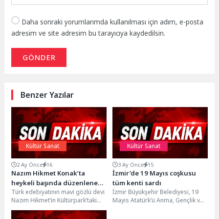
Daha sonraki yorumlarımda kullanılması için adım, e-posta
adresim ve site adresim bu tarayıcıya kaydedilsin.
GÖNDER
Benzer Yazılar
Kültür Sanat
Kültür Sanat
2 Ay Önce
16
3 Ay Önce
15
Nazım Hikmet Konak’ta
İzmir’de 19 Mayıs coşkusu
heykeli başında düzenlenen
tüm kenti sardı
Türk edebiyatının mavi gözlü devi
İzmir Büyükşehir Belediyesi, 19
törenle anıldı
Nazım Hikmet’in Kültürpark’taki
Mayıs Atatürk’ü Anma, Gençlik ve
heykeli başında anıldığı etkinlikte
Spor Bayramı'nda kapsamında
konuşan Başkan Mutlu,...
gençler için bir...