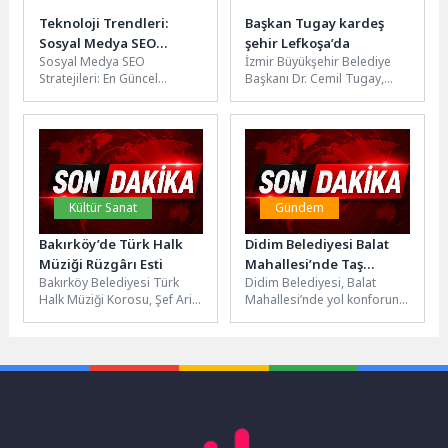
Teknoloji Trendleri:
Başkan Tugay kardeş
Sosyal Medya SEO
şehir Lefkoşa’da
Sosyal Medya SEO
İzmir Büyükşehir Belediye
Stratejileri
Stratejileri: En Güncel
Başkanı Dr. Cemil Tugay,
Teknoloji Trendleri Sosyal
çeşitli temaslarda bulunmak
medya, dijital pazarlama
için Kuzey Kıbrıs Türk
stratejilerinin önemli bir...
Cumhuriyeti’ne...
Kültür Sanat
Gündem
Bakırköy’de Türk Halk
Didim Belediyesi Balat
Müziği Rüzgârı Esti
Mahallesi’nde Taş
Bakırköy Belediyesi Türk
Didim Belediyesi, Balat
Döşeme Çalışmalarını
Halk Müziği Korosu, Şef Arif
Mahallesi’nde yol konforunu
Sürdürüyor
Yanmaz yönetiminde
artırmak ve mahalle
düzenlenen “Yöre Yöre
dokusunu güçlendirmek
Türkülerimiz” Bahar...
amacıyla taş döşeme
çalışmalarına...