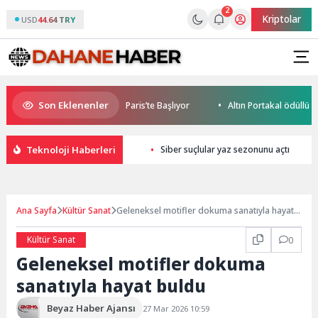
2
Kriptolar
USD
44.64 TRY
Son Eklenenler
bile World Cup Heyecanı Paris’te Başlıyor
Altın Portakal ödüllü yön
Teknoloji Haberleri
Siber suçlular yaz sezonunu açtı
Ana Sayfa
Kültür Sanat
Geleneksel motifler dokuma sanatıyla hayat
buldu
Kültür Sanat
0
Geleneksel motifler dokuma
sanatıyla hayat buldu
Beyaz Haber Ajansı
27 Mar 2026 10:59