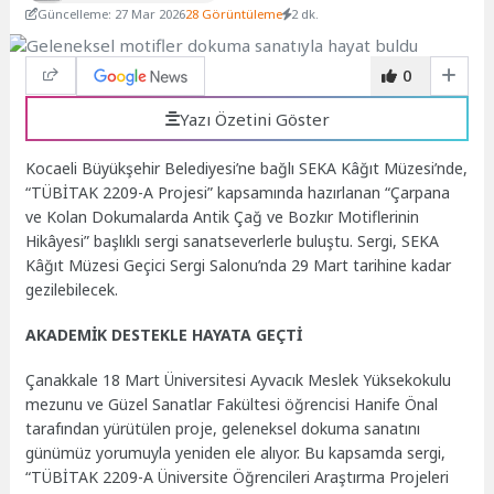
Güncelleme: 27 Mar 2026
28 Görüntüleme
2 dk.
0
Yazı Özetini Göster
Kocaeli Büyükşehir Belediyesi’ne bağlı SEKA Kâğıt Müzesi’nde,
“TÜBİTAK 2209-A Projesi” kapsamında hazırlanan “Çarpana
ve Kolan Dokumalarda Antik Çağ ve Bozkır Motiflerinin
Hikâyesi” başlıklı sergi sanatseverlerle buluştu. Sergi, SEKA
Kâğıt Müzesi Geçici Sergi Salonu’nda 29 Mart tarihine kadar
gezilebilecek.
AKADEMİK DESTEKLE HAYATA GEÇTİ
Çanakkale 18 Mart Üniversitesi Ayvacık Meslek Yüksekokulu
mezunu ve Güzel Sanatlar Fakültesi öğrencisi Hanife Önal
tarafından yürütülen proje, geleneksel dokuma sanatını
günümüz yorumuyla yeniden ele alıyor. Bu kapsamda sergi,
“TÜBİTAK 2209-A Üniversite Öğrencileri Araştırma Projeleri