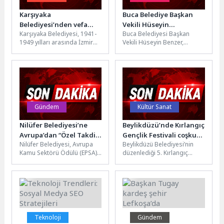
Karşıyaka
Buca Belediye Başkan
Belediyesi’nden vefa
Vekili Hüseyin
Karşıyaka Belediyesi, 1941-
Buca Belediyesi Başkan
örneği
Benzer’den muhtarlara
1949 yılları arasında İzmir
Vekili Hüseyin Benzer,
çıkarma
Belediye Başkanlığı
göreve başlamasının
görevinde bulunan Reşat
ardından muhtarları ziyaret
Leblebicioğlu’nun adını
ederek mahallelerin talep
Karşıyaka’da yaşatacak....
ve...
Gündem
Kültür Sanat
Nilüfer Belediyesi’ne
Beylikdüzü’nde Kırlangıç
Avrupa’dan “Özel Takdir”
Gençlik Festivali coşkusu
Nilüfer Belediyesi, Avrupa
Beylikdüzü Belediyesi’nin
ödülü
başladı
Kamu Sektörü Ödülü (EPSA)
düzenlediği 5. Kırlangıç
2025-2026 kapsamında
Gençlik Festivali, Yaşam
“Özel Takdir” ödülüne layık
Vadisi’nde spor, müzik ve
görüldü. Katılımcı...
eğlenceli etkinliklerle enerji...
Teknoloji
Gündem