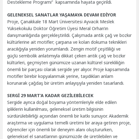
Destekleme Programı” kapsamında hayata geçirildi.
GELENEKSEL SANATLAR YAŞAMAYA DEVAM EDİYOR
Proje, Çanakkale 18 Mart Üniversitesi Ayvacık Meslek
Yüksekokulu Doktor Öğretim Üyesi Meral Orhan’ın
danışmanlığında gerçekleştirildi. Çalışmada antik çağ ve bozkır
kültürlerine ait motifler; çarpana ve kolan dokuma teknikleri
aracılığıyla yeniden yorumlandı.
Zengin motif çeşitliliği ve
güçlü sembolik anlatımıyla dikkat çeken antik çağ ve bozkır
kültürleri, geçmişten günümüze uzanan kültürel sürekliliğin
önemli bir parçası olarak sergide yer alıyor. Proje kapsamında
motifler birebir kopyalanmak yerine, taşıdıkları anlam
korunarak çağdaş bir üretim anlayışıyla yeniden tasarlandı.
SERGİ 29 MART’A KADAR GEZİLEBİLECEK
Sergide ayrıca doğal boyama yöntemleriyle elde edilen
ipliklerin kullanılması, geleneksel üretim bilgisinin
sürdürülebilirliği açısından önemli bir katkı sunuyor.
Akademik
araştırma ve uygulama temelli üretimi bir araya getiren proje,
öğrenciler için önemli bir deneyim alanı oluştururken,
geleneksel el sanatlarının günümüzde de üretilebilen ve