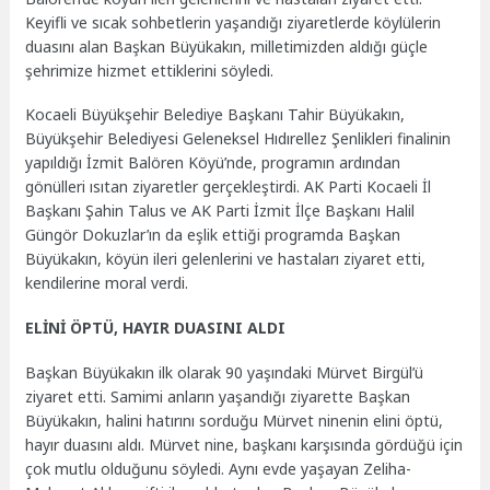
Keyifli ve sıcak sohbetlerin yaşandığı ziyaretlerde köylülerin
duasını alan Başkan Büyükakın, milletimizden aldığı güçle
şehrimize hizmet ettiklerini söyledi.
Kocaeli Büyükşehir Belediye Başkanı Tahir Büyükakın,
Büyükşehir Belediyesi Geleneksel Hıdırellez Şenlikleri finalinin
yapıldığı İzmit Balören Köyü’nde, programın ardından
gönülleri ısıtan ziyaretler gerçekleştirdi. AK Parti Kocaeli İl
Başkanı Şahin Talus ve AK Parti İzmit İlçe Başkanı Halil
Güngör Dokuzlar’ın da eşlik ettiği programda Başkan
Büyükakın, köyün ileri gelenlerini ve hastaları ziyaret etti,
kendilerine moral verdi.
ELİNİ ÖPTÜ, HAYIR DUASINI ALDI
Başkan Büyükakın ilk olarak 90 yaşındaki Mürvet Birgül’ü
ziyaret etti. Samimi anların yaşandığı ziyarette Başkan
Büyükakın, halini hatırını sorduğu Mürvet ninenin elini öptü,
hayır duasını aldı. Mürvet nine, başkanı karşısında gördüğü için
çok mutlu olduğunu söyledi. Aynı evde yaşayan Zeliha-