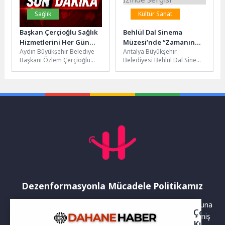
Sağlık
Kültür Sanat
Başkan Çerçioğlu Sağlık
Behlül Dal Sinema
Hizmetlerini Her Gün
Müzesi’nde “Zamanın
Aydın Büyükşehir Belediye
Antalya Büyükşehir
Yüzlerce Vatandaşla
İzinde Sergisi”
Başkanı Özlem Çerçioğlu
Belediyesi Behlül Dal Sinema
Buluşturuyor
tarafından Aydın’a
Müzesi’nde “Zamanın İçinde
kazandırılan Ağız ve Diş
Kaleiçi” adlı sergi
Sağlığı Poliklinikleri’nde
sanatseverlerle buluştu.
ücretsiz...
Akdeniz...
Dezenformasyonla Mücadele Politikamız
Yayınlanan haberler doğruluk ilkesi gözetilerek hazırlanır. Buna
Çerez
rağmen bazı içeriklerde eksik, hatalı veya güncelliğini yitirmiş
Kullanı