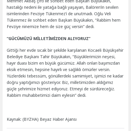
Mehmet Akbaş çifti ile sohbet eden Başkan Büyükakın,
hastalığı nedeni ile yatağa bağlı yaşayan, Balören’in sevilen
isimlerinden Fevziye Tükenmez’i de unutmadı. Oğlu Veli
Tükenmez ile sohbet eden Başkan Büyükakın, “Rabbim hem
Fevziye ninemize hem de size güç versin” dedi.
“GÜCÜMÜZÜ MİLLETİMİZDEN ALIYORUZ”
Gittiği her evde sıcak bir şekilde karşılanan Kocaeli Büyükşehir
Belediye Başkanı Tahir Büyükakın, “Büyüklerimizin neşesi,
hayır duası bizim en büyük gücümüz. Allah onları başımızdan
eksik etmesin, hepsine hayırlı ve sağlıklı ömürler versin.
Yüzlerdeki tebessüm, gönüllerdeki samimiyet, işimizi ne kadar
doğru yaptığımızı gösteriyor. Biz, milletimizden aldığımız
güçle şehrimize hizmet ediyoruz. Etmeyi de sürdüreceğiz.
Rabbim muhabbetimizi daim eylesin” dedi.
Kaynak: (BYZHA) Beyaz Haber Ajansı