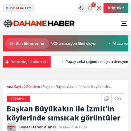
2
Kriptolar
USD
44.64 TRY
Son Eklenenler
en Kral Türkiye’nin ilk IMAX® animasyon filmi oluyor
M Lisa ve Dolu K
Teknoloji Haberleri
Yapay zekâ çağında müşteri deneyimine 
Ana Sayfa
Gündem
Başkan Büyükakın ile İzmit’in köylerinde
sımsıcak görüntüler
Gündem
0
Başkan Büyükakın ile İzmit’in
köylerinde sımsıcak görüntüler
Beyaz Haber Ajansı
07 May 2026 18:29