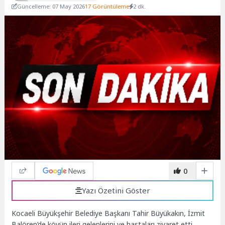
Güncelleme: 07 May 2026
17 Görüntüleme
2 dk.
0
Yazı Özetini Göster
Kocaeli Büyükşehir Belediye Başkanı Tahir Büyükakın, İzmit
Balören’de köyün ileri gelenlerini ve hastaları ziyaret etti.