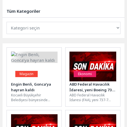
projesi, mobil satış aracı ile
Aydın’ın dört bir...
Tüm Kategoriler
Magazin
Ekonomi
Engin Benli, Gonca’ya
ABD Federal Havacılık
hayran kaldı
İdaresi, yeni Boeing 737-
Kocaeli Büyükşehir
ABD Federal Havacılık
7 uçağını
Belediyesi bünyesinde
İdaresi (FAA), yeni 737-7
sertifikalandırdı
birçok başarı hikâyesine
uçağı için Boeing’e [NYSE:
imza atan Gonca Engelsiz
BA] değiştirilmiş tip
Yaşam Merkezi, “Sanatta
sertifikası...
Ben...