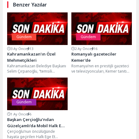
Benzer Yazılar
Gündem
Gündem
3 Ay Önce
13
2 Ay Önce
16
Kahramankazan’ın Özel
Romanyalı gazeteciler
Mehmetçikleri
Kemer’de
Kahramankazan Belediye Başkanı
Romanya’nın en prestijli gazeteci
Selim Çırpanoğlu, “temsili
ve televizyoncuları, Kemer tanıtım
askerlik” heyecanı yaşayan özel
faaliyetleri kapsamında Kemer
bireylerin kına gecesinde duygu
Belediye Başkan Yardımcısı
dolu...
Semih...
Gündem
1 Ay Önce
6
Başkan Çerçioğlu’ndan
Güzelçamlı’da Mobil Halk Ege
Çerçioğlu’nun öncülüğünde
Et Hizmeti
hayata geçirilen Halk Ege Et