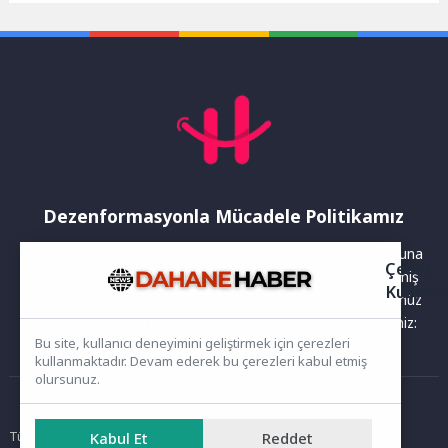
Büyükşehir Belediyesi,
erişimi, eğlenceyi ve...
Gebze’nin en...
Dezenformasyonla Mücadele Politikamız
Yayınlanan haberler doğruluk ilkesi gözetilerek hazırlanır. Buna
Çerez
rağmen bazı içeriklerde eksik, hatalı veya güncelliğini yitirmiş
Kullanı
bilgiler bulunabilir.Yanlış veya yanıltıcı olduğunu düşündüğünüz
haberleri aşağıdaki iletişim kanallarından bize bildirebilirsiniz:
Bu site, kullanıcı deneyimini geliştirmek için çerezleri
kullanmaktadır. Devam ederek bu çerezleri kabul etmiş
olursunuz.
Ana Sayfa
Tüm hakları saklıdır. Sitede yer alan içerikler izinsiz kopyalanamaz,
Kabul Et
Reddet