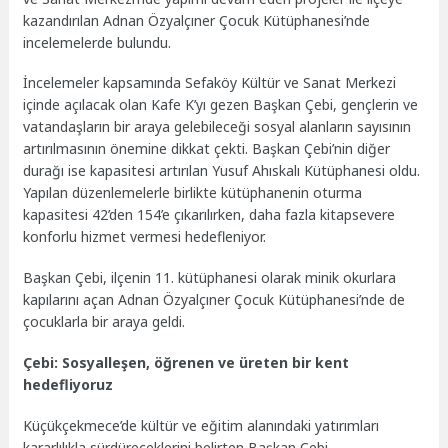
kazandırılan Adnan Özyalçıner Çocuk Kütüphanesi’nde
incelemelerde bulundu.
İncelemeler kapsamında Sefaköy Kültür ve Sanat Merkezi
içinde açılacak olan Kafe K’yı gezen Başkan Çebi, gençlerin ve
vatandaşların bir araya gelebileceği sosyal alanların sayısının
artırılmasının önemine dikkat çekti. Başkan Çebi’nin diğer
durağı ise kapasitesi artırılan Yusuf Ahıskalı Kütüphanesi oldu.
Yapılan düzenlemelerle birlikte kütüphanenin oturma
kapasitesi 42’den 154’e çıkarılırken, daha fazla kitapsevere
konforlu hizmet vermesi hedefleniyor.
Başkan Çebi, ilçenin 11. kütüphanesi olarak minik okurlara
kapılarını açan Adnan Özyalçıner Çocuk Kütüphanesi’nde de
çocuklarla bir araya geldi.
Çebi: Sosyalleşen, öğrenen ve üreten bir kent
hedefliyoruz
Küçükçekmece’de kültür ve eğitim alanındaki yatırımları
kararlılıkla sürdüreceklerini belirten Başkan Çebi,