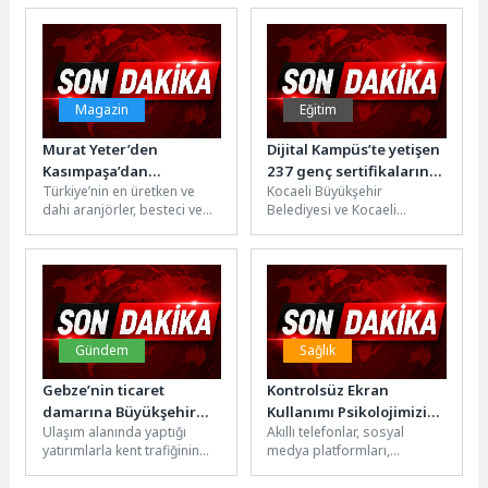
ulaşım projeleri kapsamında
geçirdiği pilot uygulama ile
İnegöl’de ilk metrobüs...
tarımsal üretim...
Magazin
Eğitim
Murat Yeter’den
Dijital Kampüs’te yetişen
Kasımpaşa’dan
237 genç sertifikalarını
Türkiye’nin en üretken ve
Kocaeli Büyükşehir
Houston’a uzanan bir
aldı
dahi aranjörler, besteci ve
Belediyesi ve Kocaeli
başyapıt: Yıldızlar
davulcu Murat Yeter müzik
Üniversitesi Sürekli Eğitim
Ordusu ‘Folk’ için bir
tarihimize altın harflerle...
Merkezi işbirliğiyle yürütülen
arada!
“Dijital Kampüs Eğitim
Programları”...
Gündem
Sağlık
Gebze’nin ticaret
Kontrolsüz Ekran
damarına Büyükşehir
Kullanımı Psikolojimizi
Ulaşım alanında yaptığı
Akıllı telefonlar, sosyal
dokunuşu
Nasıl Etkiliyor?
yatırımlarla kent trafiğinin
medya platformları,
daha sürdürülebilir olmasını
çevrimiçi oyunlar ve sanal
hedefleyen Kocaeli
bahis sistemleri; bilgiye