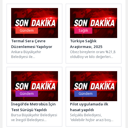
Gündem
Sağlık
Termal Sera Çevre
Türkiye Sağlık
Düzenlemesi Yapılıyor
Araştırması, 2025
Ankara Büyükşehir
Obez bireylerin oranı %21,8
Belediyesi ile
olduBoy ve kilo değerleri
Kahramankazan Belediyesi
kullanılarak hesaplanan
iş birliğinde, Soğucak
vücut kütle indeksi
Mahallesi'nde bulunan
incelendiğinde; 15...
Termal Sera çevresinde
çevre...
Gündem
Gündem
İnegöl’de Metrobüs İçin
Pilot uygulamada ilk
Test Sürüşü Yapıldı
hasat yapıldı
Bursa Büyükşehir Belediyesi
Selçuklu Belediyesi,
ve İnegöl Belediyesi
"ekilebilir hiçbir arazi boş
öncülüğünde alternatif toplu
kalmasın" vizyonuyla hayata