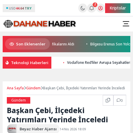
2
Kriptolar
USD
44.64 TRY
Son Eklenenler
eleceğin Yüzücüleri Sertifikalarını Aldı
Bilgesu Erenus Son Yolculuğu
Teknoloji Haberleri
Vodafone Red’liler Avrupa Seyahatlerin
Ana Sayfa
Gündem
Başkan Çebi, İlçedeki Yatırımları Yerinde İnceledi
Gündem
0
Başkan Çebi, İlçedeki
Yatırımları Yerinde İnceledi
Beyaz Haber Ajansı
14 Nis 2026 18:09