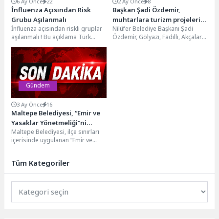
6 Ay Önce
22
2 Ay Önce
8
İnfluenza Açısından Risk
Başkan Şadi Özdemir,
Grubu Aşılanmalı
muhtarlara turizm projelerini
İnfluenza açısından riskli gruplar
Nilüfer Belediye Başkanı Şadi
anlattı
aşılanmalı ! Bu açıklama Türk
Özdemir, Gölyazı, Fadıllı, Akçalar
Toraks Derneği Solunum Sistemi
ve Ayvaköy bölgesinin turizm
Enfeksiyonları Çalışma...
açısından çok büyük...
Gündem
3 Ay Önce
16
Maltepe Belediyesi, “Emir ve
Yasaklar Yönetmeliği”ni
Maltepe Belediyesi, ilçe sınırları
katılımcı bir anlayışla
içerisinde uygulanan “Emir ve
yeniliyor
Yasaklar Yönetmeliği”ni şeffaf ve
katılımcı bir yaklaşımla...
Tüm Kategoriler