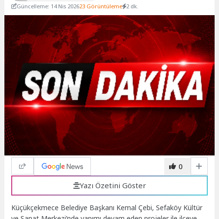
Güncelleme: 14 Nis 2026
23 Görüntüleme
2 dk.
0
Yazı Özetini Göster
Küçükçekmece Belediye Başkanı Kemal Çebi, Sefaköy Kültür
ve Sanat Merkezi’nde yapımı devam eden projeler ile ilçeye