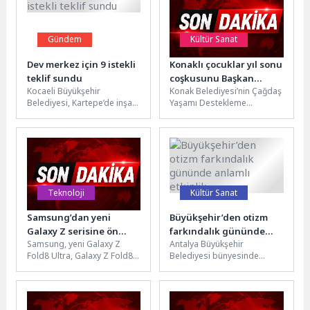
Gündem
Kültür Sanat
Dev merkez için 9 istekli
Konaklı çocuklar yıl sonu
teklif sundu
coşkusunu Başkan
Kocaeli Büyükşehir
Konak Belediyesi’nin Çağdaş
Mutlu’yla paylaştı
Belediyesi, Kartepe’de inşa
Yaşamı Destekleme
edeceği Kocaeli Uluslararası
Derneğiyle birlikte bir yıldır
Fuar Merkezi’nin ihalesini
Ballıkuyu Semt Merkezi ve
gerçekleştirdi. Fen İşleri
Beştepeler Sosyal...
Dairesi...
Teknoloji
Kültür Sanat
Samsung’dan yeni
Büyükşehir’den otizm
Galaxy Z serisine ön
farkındalık gününde
Samsung, yeni Galaxy Z
Antalya Büyükşehir
siparişe özel avantajlar
anlamlı etkinlik
Fold8 Ultra, Galaxy Z Fold8
Belediyesi bünyesinde
ve Galaxy Z Flip8 modelleri
faaliyet gösteren Özel
için...
Büyükşehir Özel Eğitim Okulu
ve Rehabilitasyon Merkezi,
2...