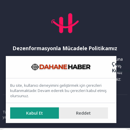
Dezenformasyonla Mücadele Politikamız
Yayınlanan haberler doğruluk ilkesi gözetilerek hazırlanır. Buna
Çerez
rağmen bazı içeriklerde eksik, hatalı veya güncelliğini yitirmiş
Kullanı
bilgiler bulunabilir.Yanlış veya yanıltıcı olduğunu düşündüğünüz
haberleri aşağıdaki iletişim kanallarından bize bildirebilirsiniz:
Bu site, kullanıcı deneyimini geliştirmek için çerezleri
kullanmaktadır. Devam ederek bu çerezleri kabul etmiş
olursunuz.
Ana Sayfa
Tüm hakları saklıdır. Sitede yer alan içerikler izinsiz kopyalanamaz,
Kabul Et
Reddet
yayımlanamaz ve kullanılamaz.