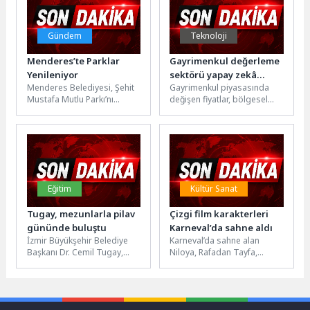
Gündem
Teknoloji
Menderes’te Parklar
Gayrimenkul değerleme
Yenileniyor
sektörü yapay zekâ
Menderes Belediyesi, Şehit
Gayrimenkul piyasasında
teknolojileriyle
Mustafa Mutlu Parkı’nı
değişen fiyatlar, bölgesel
dönüşüyor
yenileyerek 2 yılda yenilenen
farklılıklar ve artan veri
parklara bir yenisini daha
hacmi, değerleme
ekledi.Menderes...
süreçlerini daha karmaşık
hale...
Eğitim
Kültür Sanat
Tugay, mezunlarla pilav
Çizgi film karakterleri
gününde buluştu
Karneval’da sahne aldı
İzmir Büyükşehir Belediye
Karneval’da sahne alan
Başkanı Dr. Cemil Tugay,
Niloya, Rafadan Tayfa,
İzmir Atatürk Lisesi’nin 140.
Harika Kanatlar ve Sevimli
Geleneksel Pilav Günü’ne
Dostlar gibi çocukların
katıldı....
severek izlediği...