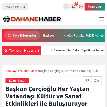
2
Kriptolar
USD
44.64 TRY
Son Eklenenler
rld Cup Heyecanı Paris’te Başlıyor
Altın Portakal ödüllü yönetmen jü
Teknoloji Haberleri
Samsung’dan Salon Tipi Klima ile geniş 
Ana Sayfa
Kültür Sanat
Başkan Çerçioğlu Her Yaştan Vatandaşı Kültür
ve Sanat Etkinlikleri ile Buluşturuyor
Kültür Sanat
0
Başkan Çerçioğlu Her Yaştan
Vatandaşı Kültür ve Sanat
Etkinlikleri ile Buluşturuyor