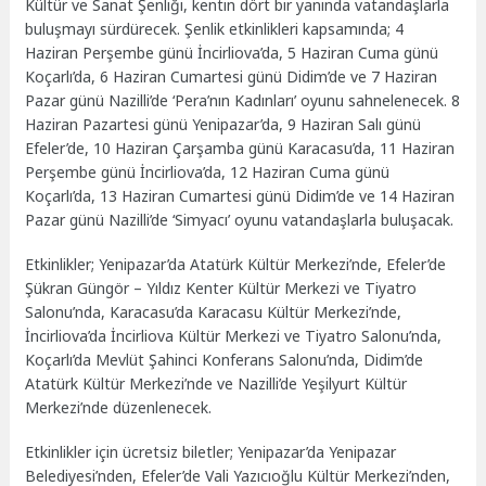
Kültür ve Sanat Şenliği, kentin dört bir yanında vatandaşlarla
buluşmayı sürdürecek. Şenlik etkinlikleri kapsamında; 4
Haziran Perşembe günü İncirliova’da, 5 Haziran Cuma günü
Koçarlı’da, 6 Haziran Cumartesi günü Didim’de ve 7 Haziran
Pazar günü Nazilli’de ‘Pera’nın Kadınları’ oyunu sahnelenecek. 8
Haziran Pazartesi günü Yenipazar’da, 9 Haziran Salı günü
Efeler’de, 10 Haziran Çarşamba günü Karacasu’da, 11 Haziran
Perşembe günü İncirliova’da, 12 Haziran Cuma günü
Koçarlı’da, 13 Haziran Cumartesi günü Didim’de ve 14 Haziran
Pazar günü Nazilli’de ‘Simyacı’ oyunu vatandaşlarla buluşacak.
Etkinlikler; Yenipazar’da Atatürk Kültür Merkezi’nde, Efeler’de
Şükran Güngör – Yıldız Kenter Kültür Merkezi ve Tiyatro
Salonu’nda, Karacasu’da Karacasu Kültür Merkezi’nde,
İncirliova’da İncirliova Kültür Merkezi ve Tiyatro Salonu’nda,
Koçarlı’da Mevlüt Şahinci Konferans Salonu’nda, Didim’de
Atatürk Kültür Merkezi’nde ve Nazilli’de Yeşilyurt Kültür
Merkezi’nde düzenlenecek.
Etkinlikler için ücretsiz biletler; Yenipazar’da Yenipazar
Belediyesi’nden, Efeler’de Vali Yazıcıoğlu Kültür Merkezi’nden,