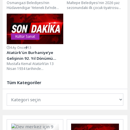
Osmangazi Belediyesi’nin
Maltepe Belediyesi'nin 2026 yaz
Hüdavendigar Yetenek Evi’nde
sezonundaki ilk çocuk tiyatrosu
başlattığı “Orman Sanatları
etkinliği, İdealtepe Mahallesi 50.
Atölyesi”, çocukların doğadan
Yıl Parkı'nda çocuklar...
toplanan materyalleri sanat
eserine...
Kültür Sanat
4 Ay Önce
13
Atatürk’ün Burhaniye’ye
Gelişinin 92. Yıl Dönümü
Mustafa Kemal Atatürk’ün 13
Törenle Anıldı
Nisan 1934 tarihinde
gerçekleştirdiği Ege gezisi
kapsamında Burhaniye’ye
Tüm Kategoriler
gelişinin 92. yıl...