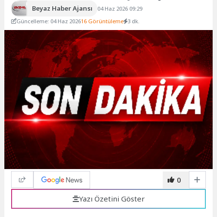
Beyaz Haber Ajansı
04 Haz 2026 09:29
Güncelleme: 04 Haz 2026
16 Görüntüleme
3 dk.
0
Yazı Özetini Göster