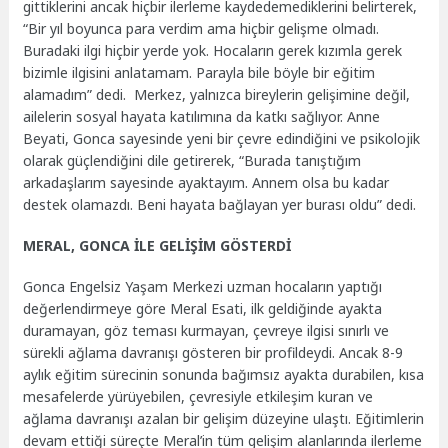
gittiklerini ancak hiçbir ilerleme kaydedemediklerini belirterek,
“Bir yıl boyunca para verdim ama hiçbir gelişme olmadı.
Buradaki ilgi hiçbir yerde yok. Hocaların gerek kızımla gerek
bizimle ilgisini anlatamam. Parayla bile böyle bir eğitim
alamadım” dedi. Merkez, yalnızca bireylerin gelişimine değil,
ailelerin sosyal hayata katılımına da katkı sağlıyor. Anne
Beyati, Gonca sayesinde yeni bir çevre edindiğini ve psikolojik
olarak güçlendiğini dile getirerek, “Burada tanıştığım
arkadaşlarım sayesinde ayaktayım. Annem olsa bu kadar
destek olamazdı. Beni hayata bağlayan yer burası oldu” dedi.
MERAL, GONCA İLE GELİŞİM GÖSTERDİ
Gonca Engelsiz Yaşam Merkezi uzman hocaların yaptığı
değerlendirmeye göre Meral Esati, ilk geldiğinde ayakta
duramayan, göz teması kurmayan, çevreye ilgisi sınırlı ve
sürekli ağlama davranışı gösteren bir profildeydi. Ancak 8-9
aylık eğitim sürecinin sonunda bağımsız ayakta durabilen, kısa
mesafelerde yürüyebilen, çevresiyle etkileşim kuran ve
ağlama davranışı azalan bir gelişim düzeyine ulaştı. Eğitimlerin
devam ettiği süreçte Meral’in tüm gelişim alanlarında ilerleme