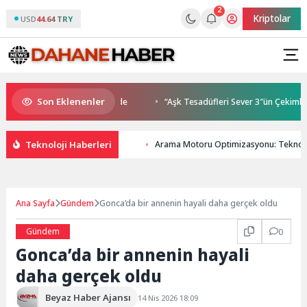
2
Kriptolar
USD
44.64 TRY
Son Eklenenler
luşmaları gençleri İzmir’de
“Aşk Tesadüfleri Sever 3″ün Çekimleri İs
Teknoloji Haberleri
Arama Motoru Optimizasyonu: Teknoloj
Ana Sayfa
Gündem
Gonca’da bir annenin hayali daha gerçek oldu
Gündem
0
Gonca’da bir annenin hayali
daha gerçek oldu
Beyaz Haber Ajansı
14 Nis 2026 18:09