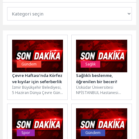
Gündem
Sağlık
Çevre Haftası’nda Körfez
Sağlıklı beslenme,
ve kıyılar için seferberlik
öğrenilen bir beceri!
İzmir Büyükşehir Belediyesi,
Üsküdar Üniversitesi
5 Haziran Dünya Çevre Günü
NPİSTANBUL Hastanesi
ve Çevre Koruma Haftası
Beslenme ve Diyet Uzmanı
kapsamında üç ayrı...
Hülya Yiğit İspiroğlu, 6
Haziran Dünya
Diyetisyenler...
Spor
Gündem