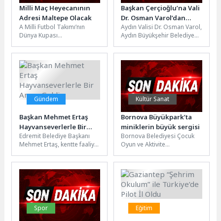
Milli Maç Heyecanının
Başkan Çerçioğlu’na Vali
Adresi Maltepe Olacak
Dr. Osman Varol’dan
A Milli Futbol Takımı’nın
Aydın Valisi Dr. Osman Varol,
Ziyaret
Dünya Kupası
Aydın Büyükşehir Belediye
yolculuğundaki kritik
Başkanı Özlem Çerçioğlu’na
Avustralya karşılaşması için
nezaket ziyaretinde
Maltepe Sahil Etkinlik
bulundu.Ziyarette, Aydın...
Alanı’nda...
Gündem
Kültür Sanat
Başkan Mehmet Ertaş
Bornova Büyükpark’ta
Hayvanseverlerle Bir
miniklerin büyük sergisi
Edremit Belediye Başkanı
Bornova Belediyesi Çocuk
Araya Geldi
Mehmet Ertaş, kentte faaliyet
Oyun ve Aktivite
gösteren hayvan hakları
Merkezleri’nde eğitim gören
savunucuları ve dernek
çocukların yıl boyunca
temsilcileriyle bir...
gerçekleştirdiği çalışmalar,
Büyükpark...
Spor
Eğitim