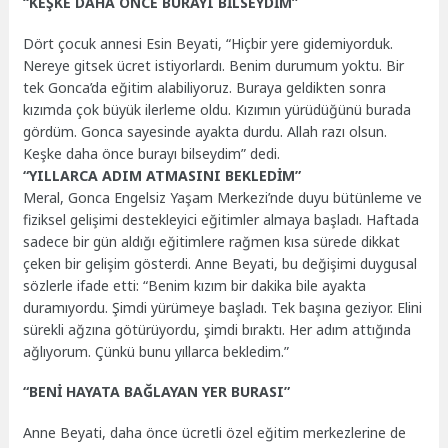
“KEŞKE DAHA ÖNCE BURAYI BİLSEYDİM”
Dört çocuk annesi Esin Beyati, “Hiçbir yere gidemiyorduk.
Nereye gitsek ücret istiyorlardı. Benim durumum yoktu. Bir
tek Gonca’da eğitim alabiliyoruz. Buraya geldikten sonra
kızımda çok büyük ilerleme oldu. Kızımın yürüdüğünü burada
gördüm. Gonca sayesinde ayakta durdu. Allah razı olsun.
Keşke daha önce burayı bilseydim” dedi.
“YILLARCA ADIM ATMASINI BEKLEDİM”
Meral, Gonca Engelsiz Yaşam Merkezi’nde duyu bütünleme ve
fiziksel gelişimi destekleyici eğitimler almaya başladı. Haftada
sadece bir gün aldığı eğitimlere rağmen kısa sürede dikkat
çeken bir gelişim gösterdi. Anne Beyati, bu değişimi duygusal
sözlerle ifade etti: “Benim kızım bir dakika bile ayakta
duramıyordu. Şimdi yürümeye başladı. Tek başına geziyor. Elini
sürekli ağzına götürüyordu, şimdi bıraktı. Her adım attığında
ağlıyorum. Çünkü bunu yıllarca bekledim.”
“BENİ HAYATA BAĞLAYAN YER BURASI”
Anne Beyati, daha önce ücretli özel eğitim merkezlerine de