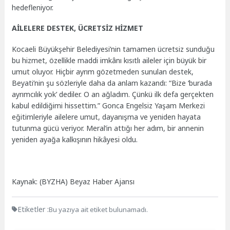
hedefleniyor.
AİLELERE DESTEK, ÜCRETSİZ HİZMET
Kocaeli Büyükşehir Belediyesi’nin tamamen ücretsiz sunduğu
bu hizmet, özellikle maddi imkânı kısıtlı aileler için büyük bir
umut oluyor. Hiçbir ayrım gözetmeden sunulan destek,
Beyati’nin şu sözleriyle daha da anlam kazandı: “Bize ‘burada
ayrımcılık yok’ dediler. O an ağladım. Çünkü ilk defa gerçekten
kabul edildiğimi hissettim.” Gonca Engelsiz Yaşam Merkezi
eğitimleriyle ailelere umut, dayanışma ve yeniden hayata
tutunma gücü veriyor. Meral’in attığı her adım, bir annenin
yeniden ayağa kalkışının hikâyesi oldu.
Kaynak: (BYZHA) Beyaz Haber Ajansı
Etiketler :
Bu yazıya ait etiket bulunamadı.