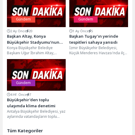
Gündem
Gündem
2 Ay Önce
20
1 Ay Önce
5
Başkan Altay, Konya
Başkan Tugay’ın yerinde
Büyükşehir Stadyumu’nun
tespitleri sahaya yansıdı
Konya Büyükşehir Belediye
İzmir Büyükşehir Belediyesi,
Zemininde Renovasyon
Başkanı Uğur İbrahim Altay,
Küçük Menderes Havzası'nda ilçe
Çalışması Başlattıklarını
Konya Büyükşehir Stadyumu’nun
merkezlerindeki cadde ve
Açıkladı
hibrit çim zeminin kalitesini
sokaklardan köy ve üretim
artırmak...
yollarına...
Gündem
4 Hf. Önce
7
Büyükşehir’den toplu
ulaşımda klima denetimi
Antalya Büyükşehir Belediyesi, yaz
aylarında vatandaşların toplu
ulaşımda konforlu ve sağlıklı
yolculuk yapabilmesi amacıyla
Tüm Kategoriler
toplu...