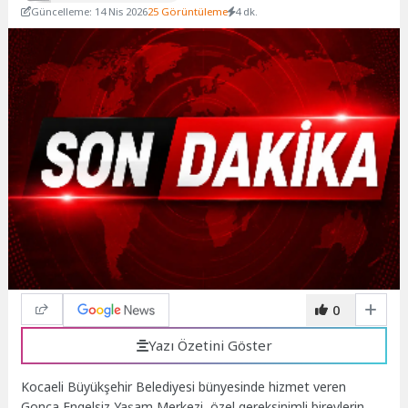
Güncelleme: 14 Nis 2026
25 Görüntüleme
4 dk.
0
Yazı Özetini Göster
Kocaeli Büyükşehir Belediyesi bünyesinde hizmet veren
Gonca Engelsiz Yaşam Merkezi, özel gereksinimli bireylerin