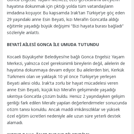
hayatına dokunmak için çıktığı yolda tüm vatandaşların
imdadına koşuyor. Bu kapsamda Irak’tan Türkiye’ye göç eden
29 yaşındaki anne Esin Beyati, kızı Meral’in Gonca’da aldığı
eğitimle yaşadığı büyük değişimi “Bizi hayata burası bağladı”
sözleriyle anlattı.
BEYATİ AİLESİ GONCA İLE UMUDA TUTUNDU
Kocaeli Büyükşehir Belediyesi’ne bağlı Gonca Engelsiz Yaşam
Merkezi, yalnızca özel gereksinimli bireylerin değil, ailelerin de
hayatına dokunmaya devam ediyor. Bu ailelerden biri, Kerkük
Türkmeni olan ve yaklaşık 10 yıl önce Türkiye’ye yerleşen
Beyati ailesi oldu. Irak’ta zorlu bir hayat mücadelesi veren
anne Esin Beyati, küçük kızı Meral’in gelişiminde yaşadığı
sıkıntıya Gonca’da çözüm buldu. Henüz 2 yaşındayken gelişim
geriliği fark edilen Meral’e yapılan değerlendirmeler sonucunda
otizm tanısı konuldu. Ancak maddi imkânsızlıklar ve yüksek
özel eğitim ücretleri nedeniyle aile uzun süre yeterli destek
alamadı.