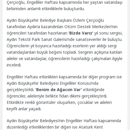
Çerçioğlu, Engelliler Haftası kapsamında her yaştan vatandaşı
birbirinden anlamlı etkinliklerle buluşturdu.
Aydın Büyükşehir Belediye Başkanı Özlem Çerçioğlu
tarafından Aydın’a kazandırılan Otizm Destek Merkezleri’nin
öğrencileri tarafından hazırlanan
‘Bizde Varız’
yıl sonu sergisi,
Aydın Tekstil Park Sanat Galerisi’nde sanatseverler ile buluştu.
Öğrencilerin yıl boyunca hazırladığı eserlerin yer aldığı sergi
vatandaşlardan büyük beğeni topladı. Serginin açılışına katılan
aileler ve vatandaşlar, öğrencilerin hazırladığı çalışmaları ilgiyle
inceledi.
Engelliler Haftası etkinlikleri kapsamında bir diğer program ise
Aydın Büyükşehir Belediyesi Engelliler Korusu’nda
gerçekleştirildi.
‘Benim de Ağacım Var’
etkinliğinde
öğrenciler, aileleriyle birlikte fidan dikimi gerçekleştirdi.
Etkinlikte renkli görüntüler oluşurken, çocuklar ve aileleri
keyifli anlar yaşadı.
Aydın Büyükşehir Belediyesi’nin Engelliler Haftası kapsamında
düzenlediği etkinliklerden bir diğeri ise Atatürk Kent