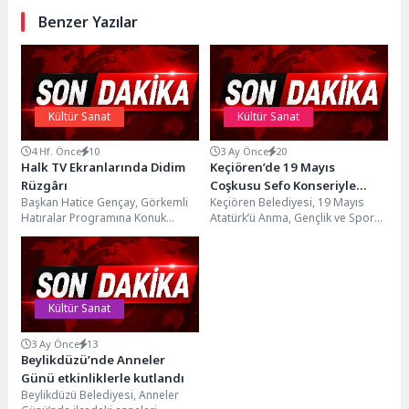
Benzer Yazılar
Kültür Sanat
Kültür Sanat
4 Hf. Önce
10
3 Ay Önce
20
Halk TV Ekranlarında Didim
Keçiören’de 19 Mayıs
Rüzgârı
Coşkusu Sefo Konseriyle
Başkan Hatice Gençay, Görkemli
Keçiören Belediyesi, 19 Mayıs
Yaşanacak
Hatıralar Programına Konuk
Atatürk’ü Anma, Gençlik ve Spor
OlduDidim Belediye Başkanı
Bayramı’nı Sefo konseriyle
Hatice Gençay, Halk TV
taçlanacak büyük bir gençlik
ekranlarında...
şöleniyle...
Kültür Sanat
3 Ay Önce
13
Beylikdüzü’nde Anneler
Günü etkinliklerle kutlandı
Beylikdüzü Belediyesi, Anneler