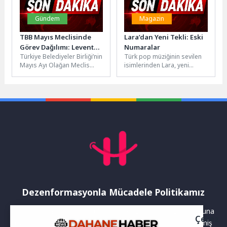
Gündem
Magazin
TBB Mayıs Meclisinde
Lara’dan Yeni Tekli: Eski
Görev Dağılımı: Levent
Numaralar
Türkiye Belediyeler Birliği’nin
Türk pop müziğinin sevilen
Koç Güven Tazeledi
Mayıs Ayı Olağan Meclis
isimlerinden Lara, yeni
Toplantısı, yeni başkanın
şarkısı "Eski Numaralar"ı
yanı sıra meclis başkanlık
müzikseverlerle buluşturdu.
divanı,...
Hareketli yapısı ve enerjik
atmosferiyle...
Dezenformasyonla Mücadele Politikamız
Yayınlanan haberler doğruluk ilkesi gözetilerek hazırlanır. Buna
Çerez
rağmen bazı içeriklerde eksik, hatalı veya güncelliğini yitirmiş