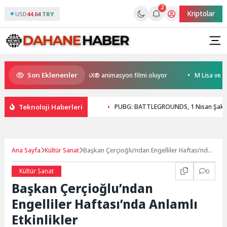
2
Kriptolar
USD
44.64 TRY
Son Eklenenler
en Kral Türkiye’nin ilk IMAX® animasyon filmi oluyor
M Lisa ve Dolu K
Teknoloji Haberleri
PUBG: BATTLEGROUNDS, 1 Nisan Şakas
Ana Sayfa
Kültür Sanat
Başkan Çerçioğlu’ndan Engelliler Haftası’nda
Anlamlı Etkinlikler
Kültür Sanat
0
Başkan Çerçioğlu’ndan
Engelliler Haftası’nda Anlamlı
Etkinlikler