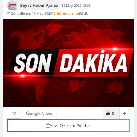
Beyaz Haber Ajansı
13 May 2026 12:36
Güncelleme: 13 May 2026
18 Görüntüleme
2 dk.
0
Yazı Özetini Göster