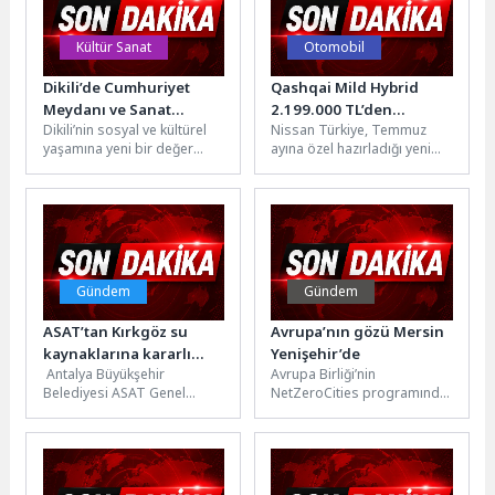
Kültür Sanat
Otomobil
Dikili’de Cumhuriyet
Qashqai Mild Hybrid
Meydanı ve Sanat
2.199.000 TL’den
Dikili’nin sosyal ve kültürel
Nissan Türkiye, Temmuz
Merkezi Heyecanı
Başlayan Kampanyalı
yaşamına yeni bir değer
ayına özel hazırladığı yeni
Fiyatıyla Dikkat Çekiyor
katacak olan yeni meydan ve
kampanyalarıyla binek ve
sanat merkezi...
hafif ticari araç ürün
gamında...
Gündem
Gündem
ASAT’tan Kırkgöz su
Avrupa’nın gözü Mersin
kaynaklarına kararlı
Yenişehir’de
Antalya Büyükşehir
Avrupa Birliği’nin
koruma
Belediyesi ASAT Genel
NetZeroCities programında
Müdürlüğü, kentin içme suyu
yüzlerce belediyeyi geride
kaynaklarını korumaya
bırakarak ilk 22 arasına
yönelik çalışmalarını büyük
giren tek ilçe belediyesi...
bir...