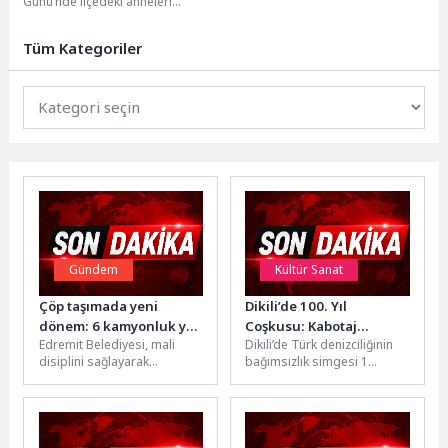
Günü’nde ilçedeki anneleri
unutmadı. Gün kapsamında
belirlenen noktalarda çiçek
Tüm Kategoriler
dağıtımı yapılırken kamptan...
Gündem
Kültür Sanat
Çöp taşımada yeni
Dikili’de 100. Yıl
dönem: 6 kamyonluk yük
Coşkusu: Kabotaj
Edremit Belediyesi, mali
Dikili’de Türk denizciliğinin
tek seferde taşınacak
Bayramı Büyük Katılımla
disiplini sağlayarak
bağımsızlık simgesi 1
Kutlandı
ekonomik yapısını
Temmuz Denizcilik ve
güçlendirmesinin ardından
Kabotaj Bayramı'nın 100. yıl
yatırımlarına hız verdi.
dönümü düzenlenen...
Belediye, hizmet
kapasitesini...