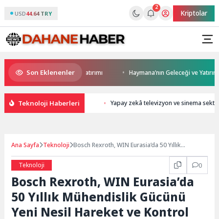
2
Kriptolar
USD
44.64 TRY
Son Eklenenler
Darıca’ya modern ulaşım yatırımı
Haymana’nın Geleceği ve Yatırım Potan
Teknoloji Haberleri
Yapay zekâ televizyon ve sinema sekt
Ana Sayfa
Teknoloji
Bosch Rexroth, WIN Eurasia’da 50 Yıllık
Mühendislik Gücünü Yeni Nesil Hareket ve
Kontrol Teknolojileriyle Sergiliyor
Teknoloji
0
Bosch Rexroth, WIN Eurasia’da
50 Yıllık Mühendislik Gücünü
Yeni Nesil Hareket ve Kontrol