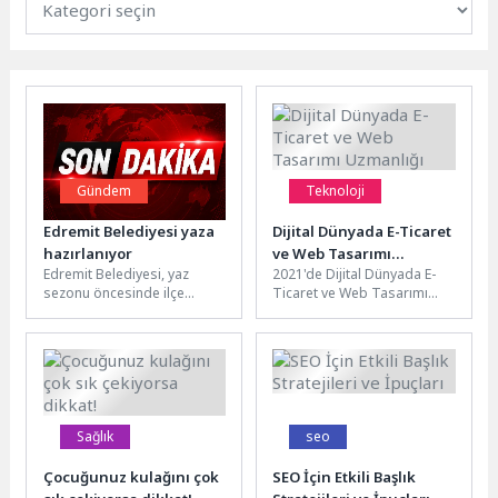
Gündem
Teknoloji
Edremit Belediyesi yaza
Dijital Dünyada E-Ticaret
hazırlanıyor
ve Web Tasarımı
Edremit Belediyesi, yaz
2021'de Dijital Dünyada E-
Uzmanlığı
sezonu öncesinde ilçe
Ticaret ve Web Tasarımı
genelinde yol yapım ve
Uzmanlığı 2021 yılında dijital
bakım çalışmalarından
dünyada e-ticaret ve web...
temizlik hizmetlerine, çevre...
Sağlık
seo
Çocuğunuz kulağını çok
SEO İçin Etkili Başlık