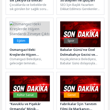
sık çekiyorsa dikkat!
Stratejileri ve İpuçları
Çocuklarda ve bebeklerde
SEO İçin Başlık Yazarken
sık görülen bir sağlık sorunu
Dikkat Edilmesi Gerekenler
olan kulak ağrısının birçok
SEO (Arama Motoru
sebebi olabiliyor. Ağrının
Optimizasyonu) stratejileri
en...
oluştururken başlık
yazımına...
Eğitim
Spor
Osmangazi’deki
Babalar Günü’ne Özel
Kreşlerde Hijyen
Dolmabahçe Gezisi ve
Osmangazi Belediyesi,
Küçükçekmece Belediyesi,
Standardı Zirveye Çıktı
Kürek Etkinliği
geleceğin teminatı
Babalar Günü dolayısıyla
Düzenlendi
çocukların sağlığını korumak
babalar ve çocuklarına
adına örnek bir çalışmaya
yönelik Dolmabahçe Sarayı
daha imza attı. Ara...
gezisi ve ‘’Babamla El...
Kültür Sanat
Genel
“Kavuklu ve Pişekâr
Fabrikalar İçin Tanıtım
Ormanda” Minik
Filmi ile Markanızı