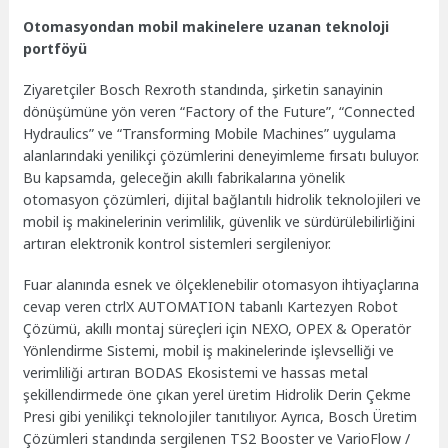
Otomasyondan mobil makinelere uzanan teknoloji
portföyü
Ziyaretçiler Bosch Rexroth standında, şirketin sanayinin
dönüşümüne yön veren “Factory of the Future”, “Connected
Hydraulics” ve “Transforming Mobile Machines” uygulama
alanlarındaki yenilikçi çözümlerini deneyimleme fırsatı buluyor.
Bu kapsamda, geleceğin akıllı fabrikalarına yönelik
otomasyon çözümleri, dijital bağlantılı hidrolik teknolojileri ve
mobil iş makinelerinin verimlilik, güvenlik ve sürdürülebilirliğini
artıran elektronik kontrol sistemleri sergileniyor.
Fuar alanında esnek ve ölçeklenebilir otomasyon ihtiyaçlarına
cevap veren ctrlX AUTOMATION tabanlı Kartezyen Robot
Çözümü, akıllı montaj süreçleri için NEXO, OPEX & Operatör
Yönlendirme Sistemi, mobil iş makinelerinde işlevselliği ve
verimliliği artıran BODAS Ekosistemi ve hassas metal
şekillendirmede öne çıkan yerel üretim Hidrolik Derin Çekme
Presi gibi yenilikçi teknolojiler tanıtılıyor. Ayrıca, Bosch Üretim
Çözümleri standında sergilenen TS2 Booster ve VarioFlow /