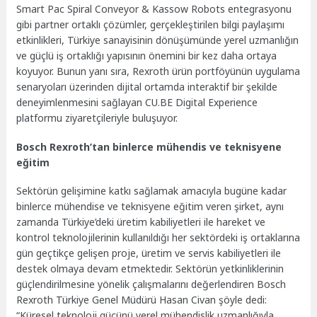
Smart Pac Spiral Conveyor & Kassow Robots entegrasyonu
gibi partner ortaklı çözümler, gerçekleştirilen bilgi paylaşımı
etkinlikleri, Türkiye sanayisinin dönüşümünde yerel uzmanlığın
ve güçlü iş ortaklığı yapısının önemini bir kez daha ortaya
koyuyor. Bunun yanı sıra, Rexroth ürün portföyünün uygulama
senaryoları üzerinden dijital ortamda interaktif bir şekilde
deneyimlenmesini sağlayan CU.BE Digital Experience
platformu ziyaretçileriyle buluşuyor.
Bosch Rexroth’tan binlerce mühendis ve teknisyene
eğitim
Sektörün gelişimine katkı sağlamak amacıyla bugüne kadar
binlerce mühendise ve teknisyene eğitim veren şirket, aynı
zamanda Türkiye’deki üretim kabiliyetleri ile hareket ve
kontrol teknolojilerinin kullanıldığı her sektördeki iş ortaklarına
gün geçtikçe gelişen proje, üretim ve servis kabiliyetleri ile
destek olmaya devam etmektedir. Sektörün yetkinliklerinin
güçlendirilmesine yönelik çalışmalarını değerlendiren Bosch
Rexroth Türkiye Genel Müdürü Hasan Civan şöyle dedi:
“Küresel teknoloji gücünü yerel mühendislik uzmanlığıyla