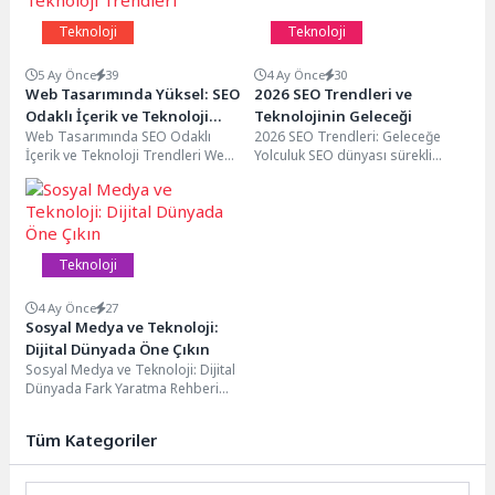
Teknoloji
Teknoloji
5 Ay Önce
39
4 Ay Önce
30
Web Tasarımında Yüksel: SEO
2026 SEO Trendleri ve
Odaklı İçerik ve Teknoloji
Teknolojinin Geleceği
Web Tasarımında SEO Odaklı
2026 SEO Trendleri: Geleceğe
Trendleri
İçerik ve Teknoloji Trendleri Web
Yolculuk SEO dünyası sürekli
sitelerinin günümüzde hızlı
olarak değişiyor ve gelişiyor. 2026
açılması, web performansı...
yılında da...
Teknoloji
4 Ay Önce
27
Sosyal Medya ve Teknoloji:
Dijital Dünyada Öne Çıkın
Sosyal Medya ve Teknoloji: Dijital
Dünyada Fark Yaratma Rehberi
Sosyal medya ve teknoloji
günümüz dijital...
Tüm Kategoriler