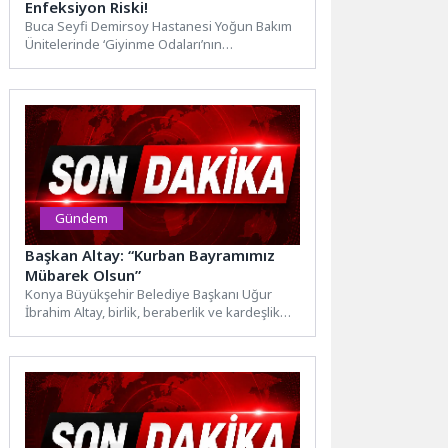
Enfeksiyon Riski!
Buca Seyfi Demirsoy Hastanesi Yoğun Bakım
Ünitelerinde ‘Giyinme Odaları’nın
bulunmaması nedeniyle çalışanların iş
formaları...
Gündem
Başkan Altay: “Kurban Bayramımız
Mübarek Olsun”
Konya Büyükşehir Belediye Başkanı Uğur
İbrahim Altay, birlik, beraberlik ve kardeşlik
iklimi olan Kurban Bayramı’nın...