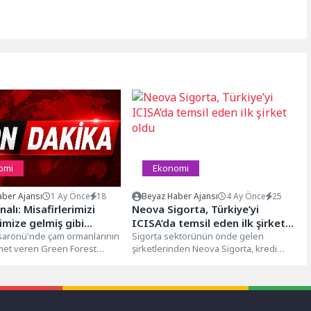
omi
Ekonomi
ber Ajansı
1 Ay Önce
18
Beyaz Haber Ajansı
4 Ay Önce
25
alı: Misafirlerimizi
Neova Sigorta, Türkiye’yi
imize gelmiş gibi
ICISA’da temsil eden ilk şirket
ruz
isarönü'nde çam ormanlarının
oldu
Sigorta sektörünün önde gelen
zmet veren Green Forest
şirketlerinden Neova Sigorta, kredi
lage'ın ikinci kuşak
sigortası ve kefalet alanında küresel
 Ömer...
ölçekte 100...