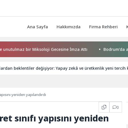
Ana Sayfa
Hakkımızda
Firma Rehberi
lmaz bir Miksoloji Gecesine İmza Attı
Bodrum’da anlamlı bu
nlardan beklentiler değişiyor: Yapay zekâ ve üretkenlik yeni tercih k
apısını yeniden yapılandırdı
0
et sınıfı yapısını yeniden