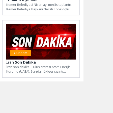
Kemer Belediyesi Nisan ayı meclis toplantısı,
Kemer Belediye Başkanı Necati Topaloğlu
başkanlığında gerçekleştirildi.Kemer
Belediyesi Şehit...
Gündem
İran Son Dakika
İran son dakika… Uluslararası Atom Enerjisi
Kurumu (UAEA), İran’da nükleer sızıntı
meydana geldiğini duyurdu. İran...