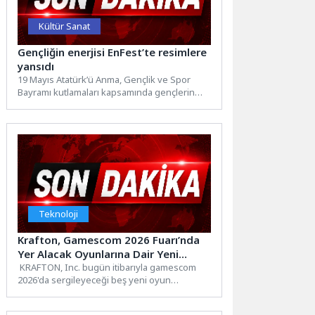
Kültür Sanat
Gençliğin enerjisi EnFest’te resimlere
yansıdı
19 Mayıs Atatürk’ü Anma, Gençlik ve Spor
Bayramı kutlamaları kapsamında gençlerin
buluşma noktası olan EnFest,...
Teknoloji
Krafton, Gamescom 2026 Fuarı’nda
Yer Alacak Oyunlarına Dair Yeni
Ayrıntıları Paylaştı
KRAFTON, Inc. bugün itibarıyla gamescom
2026'da sergileyeceği beş yeni oyun
hakkında detaylar paylaştı ve fuar
öncesinde...