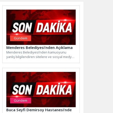
Gündem
Menderes Belediyesi’nden Açıklama
Menderes Belediyesi’nden kamuoyunu
yanlış bilgilendiren sitelere ve sosyal medya
hesaplarına karşı kamuoyu açıklaması yapıldı.
Sosyal...
Gündem
Buca Seyfi Demirsoy Hastanesi’nde