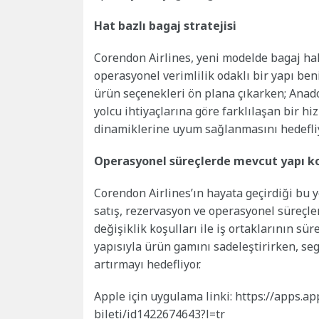
Hat bazlı bagaj stratejisi
Corendon Airlines, yeni modelde bagaj hakl
operasyonel verimlilik odaklı bir yapı ben
ürün seçenekleri ön plana çıkarken; Anad
yolcu ihtiyaçlarına göre farklılaşan bir hiz
dinamiklerine uyum sağlanmasını hedefliy
Operasyonel süreçlerde mevcut yapı k
Corendon Airlines’ın hayata geçirdiği bu 
satış, rezervasyon ve operasyonel süreçle
değişiklik koşulları ile iş ortaklarının sür
yapısıyla ürün gamını sadeleştirirken, se
artırmayı hedefliyor.
Apple için uygulama linki: https://apps.
bileti/id1422674643?l=tr