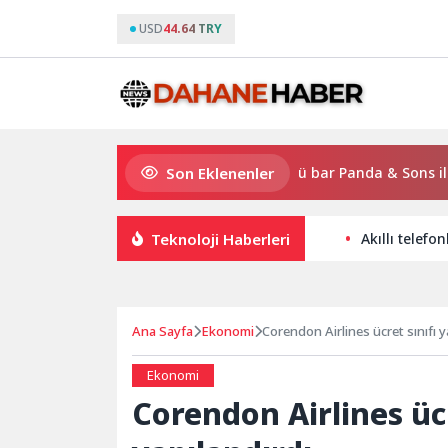
USD
44.64 TRY
Son Eklenenler
Gloria Hotels & Resorts, Ödüllü bar Panda & Sons ile unutu
Teknoloji Haberleri
Akıllı telefo
Ana Sayfa
Ekonomi
Corendon Airlines ücret sınıfı y
Ekonomi
Corendon Airlines ücr