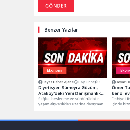
GÖNDER
Benzer Yazılar
Ekonomi
Ekon
Beyaz Haber Ajansı
1 Ay Önce
11
Beyaz Ha
Diyetisyen Sümeyra Gözüm,
Ömer Tun
Ataköy’deki Yeni Danışmanlık
kendi ev
Merkezinde Hizmet Vermeye
Sağlıklı beslenme ve sürdürülebilir
ağırlıyo
Fethiye H
yaşam alışkanlıkları üzerine danışmanlık
içinde hi
Başladı
hizmeti veren Diyetisyen Sümeyra
Holiday Vil
Gözüm, danışanlarını artık...
işletmecisi