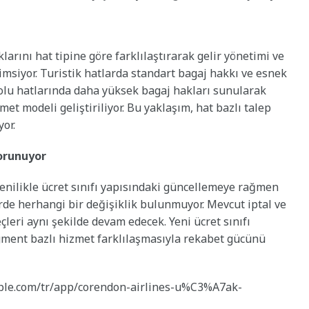
arını hat tipine göre farklılaştırarak gelir yönetimi ve
imsiyor. Turistik hatlarda standart bagaj hakkı ve esnek
olu hatlarında daha yüksek bagaj hakları sunularak
met modeli geliştiriliyor. Bu yaklaşım, hat bazlı talep
or.
orunuyor
yenilikle ücret sınıfı yapısındaki güncellemeye rağmen
rde herhangi bir değişiklik bulunmuyor. Mevcut iptal ve
eçleri aynı şekilde devam edecek. Yeni ücret sınıfı
gment bazlı hizmet farklılaşmasıyla rekabet gücünü
apple.com/tr/app/corendon-airlines-u%C3%A7ak-