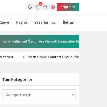
2
Kriptolar
Künye
Keşfet
Yazarlarımız
İletişim
luşma! Özgür Aras’ın çok konuşulan kitabı yeni baskısını Titani
riterleri
Bosch Home Comfort Group, “İklimlendirmenin Yıld
Tüm Kategoriler