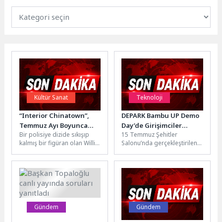
Kültür Sanat
Teknoloji
“Interior Chinatown”,
DEPARK Bambu UP Demo
Temmuz Ayı Boyunca
Day’de Girişimciler
Bir polisiye dizide sıkışıp
15 Temmuz Şehitler
Çarşamba Günleri
Projelerini Ekosistemle
kalmış bir figüran olan Willis
Salonu’nda gerçekleştirilen
21.30’da FX Ekranlarında
Buluşturdu
Wu'nun daha büyük bir
etkinliğe; Dokuz Eylül
Yeni Bölümleriyle Devam
hikâyeye giden...
Üniversitesi Rektör
Ediyor!
Yardımcısı Prof. Dr. Hamdi
Şükür...
Gündem
Gündem