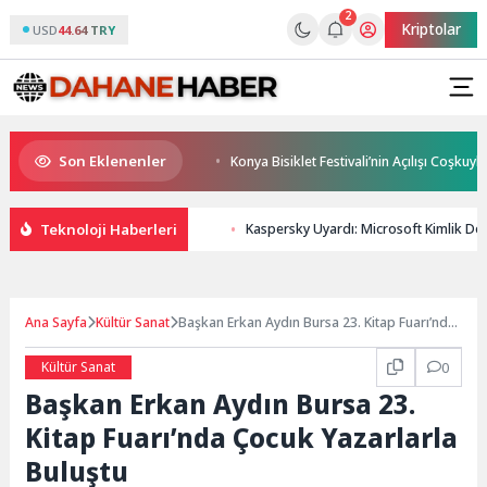
2
Kriptolar
USD
44.64 TRY
Son Eklenenler
uygun bir tedavi değil!
Konya Bisiklet Festivali’nin Açılışı Coşkuyla Ger
Teknoloji Haberleri
Kaspersky Uyardı: Microsoft Kimlik Do
Ana Sayfa
Kültür Sanat
Başkan Erkan Aydın Bursa 23. Kitap Fuarı’nda
Çocuk Yazarlarla Buluştu
Kültür Sanat
0
Başkan Erkan Aydın Bursa 23.
Kitap Fuarı’nda Çocuk Yazarlarla
Buluştu