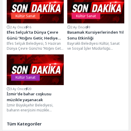
Kültür Sanat
Kültür Sanat
2 Ay Önce
16
2 Ay Önce
9
Efes Selçuk’ta Dünya Çevre
Basamak Kursiyerlerinden Yıl
Günü “Atığını Getir, Hediyeni
Sonu Etkinliği
Efes Selçuk Belediyesi, 5 Haziran
Bayraklı Belediyesi Kültür, Sanat
Götür” Etkinliğiyle Kutlandı
Dünya Çevre Günü’nü “Atığını Getir,
ve Sosyal İşler Müdürlüğü
Hediyeni Götür” etkinliğiyle
bünyesinde faaliyetlerini
kutladı. Pazar...
sürdüren Bayraklı Sanat ve
Müzik...
Kültür Sanat
3 Ay Önce
20
İzmir’de bahar coşkusu
müzikle yaşanacak
İzmir Büyükşehir Belediyesi,
baharın enerjisini müzikle
buluşturacak özel bir konsere ev
sahipliği yapıyor. Türkiye Roman...
Tüm Kategoriler