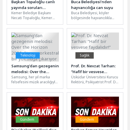
Başkan Topaloğlu canlı
Buca Belediyesi’nden
yayında soruları
hayvancılığa can suyu
Kemer Belediye Başkanı
Buca Belediyesi, köyler
yanıtladı
Necati Topaloğlu, Kemer
bölgesinde hayvancılıkla
Doğuş TV’de canlı yayın
geçinen üreticilere ücretsiz
konuğu olarak Gazeteci
saman balyası dağıttı.
Murat Gündüz’ün...
Belediye Başkan Vekili
Hüseyin...
Teknoloji
Sağlık
Samsung’dan gezegenin
Prof. Dr. Nevzat Tarhan:
melodisi: Over the
“Hafif bir vesvese
Samsung, her yıl marka
Üsküdar Üniversitesi Kurucu
Horizon 2026 dünyayı
faydalıdır!”
felsefesini müzik aracılığıyla
Rektörü, Psikiyatrist Prof. Dr.
orkestral bir yolculuğa
ifade etmek için "Over the
Nevzat Tarhan, vesvese ve
çıkarıyor
Horizon" temasını yeni...
takıntı konusunu
değerlendirdi.Vesvese
yalnızca düşünce...
Gündem
Gündem
Büyükakın “Asiller” diye
Başkan Erman Uzun’dan