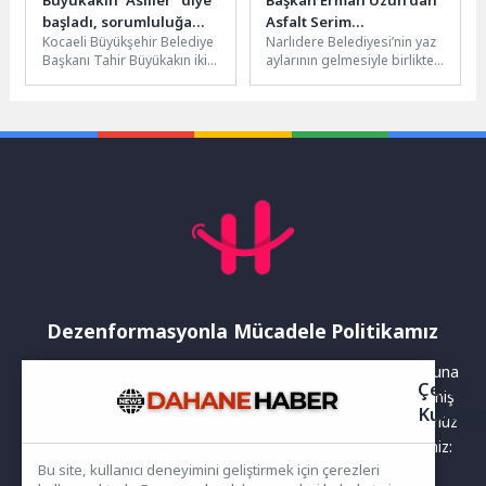
başladı, sorumluluğa
Asfalt Serim
Kocaeli Büyükşehir Belediye
Narlıdere Belediyesi’nin yaz
dikkat çekti
Çalışmalarına Yerinde
Başkanı Tahir Büyükakın iki
aylarının gelmesiyle birlikte
İnceleme
yılını anlattığı toplantıya
hız verdiği asfalt serim
“Asiller” diye başladı, görevi
çalışmaları tüm hızıyla
kendilerine...
devam ediyor....
Dezenformasyonla Mücadele Politikamız
Yayınlanan haberler doğruluk ilkesi gözetilerek hazırlanır. Buna
Çerez
rağmen bazı içeriklerde eksik, hatalı veya güncelliğini yitirmiş
Kullanı
bilgiler bulunabilir.Yanlış veya yanıltıcı olduğunu düşündüğünüz
haberleri aşağıdaki iletişim kanallarından bize bildirebilirsiniz:
Bu site, kullanıcı deneyimini geliştirmek için çerezleri