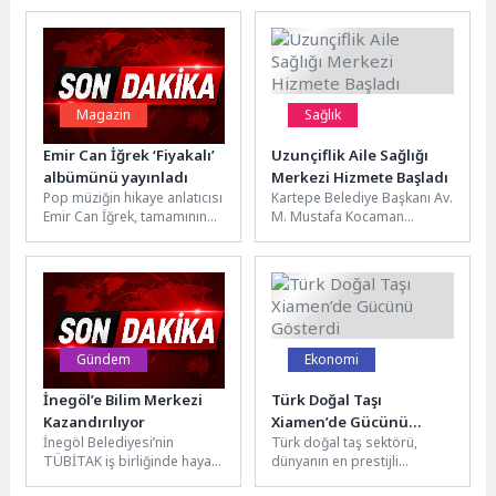
Magazin
Sağlık
Emir Can İğrek ‘Fiyakalı’
Uzunçiflik Aile Sağlığı
albümünü yayınladı
Merkezi Hizmete Başladı
Pop müziğin hikaye anlatıcısı
Kartepe Belediye Başkanı Av.
Emir Can İğrek, tamamının
M. Mustafa Kocaman
sözü ve müziği kendisine ait
Uzunçiftlik Mahallesi’nde
14 şarkıdan...
hizmete başlayan Aile Sağlığı
Merkezi’ni ziyaret...
Gündem
Ekonomi
İnegöl’e Bilim Merkezi
Türk Doğal Taşı
Kazandırılıyor
Xiamen’de Gücünü
İnegöl Belediyesi’nin
Türk doğal taş sektörü,
Gösterdi
TÜBİTAK iş birliğinde hayata
dünyanın en prestijli
geçirdiği Bilim Merkezi için
buluşma noktalarından biri