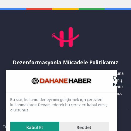
(BETEM), Artvin Hopa’ya
kattı.Selin Adalı’nın...
taşınıyor....
Dezenformasyonla Mücadele Politikamız
Yayınlanan haberler doğruluk ilkesi gözetilerek hazırlanır. Buna
Çerez
rağmen bazı içeriklerde eksik, hatalı veya güncelliğini yitirmiş
Kullanı
bilgiler bulunabilir.Yanlış veya yanıltıcı olduğunu düşündüğünüz
haberleri aşağıdaki iletişim kanallarından bize bildirebilirsiniz:
Bu site, kullanıcı deneyimini geliştirmek için çerezleri
kullanmaktadır. Devam ederek bu çerezleri kabul etmiş
olursunuz.
Ana Sayfa
Tüm hakları saklıdır. Sitede yer alan içerikler izinsiz kopyalanamaz,
Kabul Et
Reddet