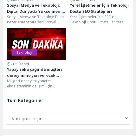
Sosyal Medya ve Teknoloji:
Yerel İşletmeler İçin Teknoloji
Dijital Dünyada Yükselmenin
Dostu SEO Stratejileri
Sosyal Medya ve Teknoloji: Dijital
Yerel İşletmeler İçin SEO'da
Yolları
Pazarlama Stratejileri Sosyal
Teknoloji Dostu Stratejiler Yerel
medya ve teknoloji, dijital
işletmeler için SEO çalışmaları,
pazarlama dünyasında hızla...
teknoloji dostu stratejilerle...
Teknoloji
2 Hf. Önce
6
Yapay zekâ çağında müşteri
deneyimine yön verecek
Müşteri deneyimi yönetimi
liderleri MDYD ve Koç
ekosisteminin gelişimi için
Üniversitesi yetiştirecek
çalışmalarını sürdüren Müşteri
Deneyimi Yönetimi ve
Tüm Kategoriler
Teknolojileri Derneği (MDYD),
1993...