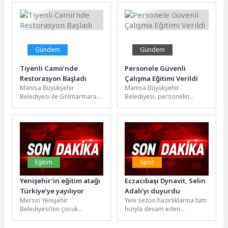
Beşinci Mevsim Kültür Sanat
olan 26. Çin Xiamen
Merkezi...
Uluslararası...
Gündem
Gündem
Tiyenli Camii’nde
Personele Güvenli
Restorasyon Başladı
Çalışma Eğitimi Verildi
Manisa Büyükşehir
Manisa Büyükşehir
Belediyesi ile Gölmarmara
Belediyesi, personelin
Belediyesi arasında
bakım, onarım ve yenileme
imzalanan ortak hizmet
çalışmalarında
protokolü kapsamında,
karşılaşabileceği riskleri en
2017 yılındaki depremde...
aza indirmek amacıyla...
Eğitim
Spor
Yenişehir’in eğitim atağı
Eczacıbaşı Dynavit, Selin
Türkiye’ye yayılıyor
Adalı’yı duyurdu
Mersin Yenişehir
Yeni sezon hazırlıklarına tüm
Belediyesi’nin çocuk
hızıyla devam eden
gelişiminde devrim yaratan
Eczacıbaşı Dynavit, libero
Beceri Temelli Eğitim Modeli
Selin Adalı’yı kadrosuna