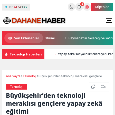
2
Kriptolar
USD
44.64 TRY
Son Eklenenler
 Darıca’ya modern ulaşım yatırımı
Haymana’nın Geleceği ve Yatırım Pot
Teknoloji Haberleri
Yapay zekâ sosyal bilimcilere yeni kariy
Ana Sayfa
Teknoloji
Büyükşehir’den teknoloji meraklısı gençlere
yapay zekâ eğitimi
Teknoloji
0
Büyükşehir’den teknoloji
meraklısı gençlere yapay zekâ
eğitimi