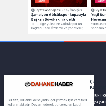
Spor
Spor
Beyaz Haber Ajansı
2 Ay Önce
24
Beyaz Ha
Şampiyon Gölcükspor kupasıyla
Yeşil Bur
Başkan Büyükakın’a geldi
Heyecanı
TFF 3. Lig’e yükselen Gölcükspor’un
Osmanga
Yarım asır
Başkanı Kadir Özdemir ve yöneticiler,
sporlarını
şampiyonluk kupası ile birlikte Kocaeli...
sahip olan Y
Çerez
Kullanı
Yayınlanan haberler doğruluk ilkes
Bu site, kullanıcı deneyimini geliştirmek için çerezleri
bilgiler bulunabilir.Yanlış veya ya
kullanmaktadır. Devam ederek bu çerezleri kabul