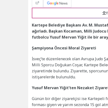
Y
Kartepe Belediye Başkanı Av. M. Mustafa
ağırladı. Başkan Kocaman, Milli Judoc
futbolcu Yusuf Mervan Yiğit ile bir aray
Şampiyona Öncesi Moral Ziyareti
İsveç’te düzenlenecek olan Avrupa Judo Ş
Milli Sporcu Doğukan Coşar, Kartepe Bele
ziyaretinde bulundu. Ziyarette, sporcunun
istişarelerde bulunuldu.
Yusuf Mervan Yiğit’ten Nezaket Ziyare
Günün bir diğer ziyaretçisi ise Kartepeli
forması giyen ve yarım sezonda 15 gol at