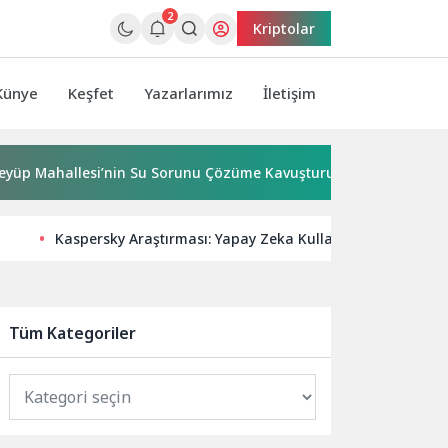
2
Kriptolar
Künye
Keşfet
Yazarlarımız
İletişim
allesi’nin Su Sorunu Çözüme Kavuşturuldu
Bornova’ya 7
Kaspersky Araştırması: Yapay Zeka Kullanımı Hızla Yaygın
Tüm Kategoriler