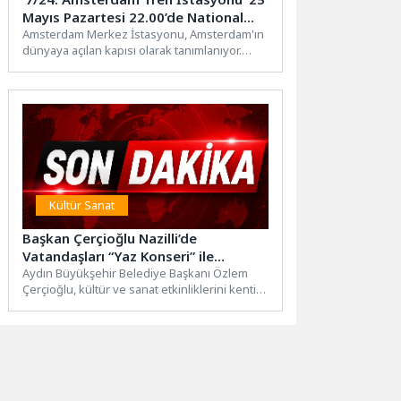
Mayıs Pazartesi 22.00’de National
Geographic Ekranlarında Başlıyor!
Amsterdam Merkez İstasyonu, Amsterdam'ın
dünyaya açılan kapısı olarak tanımlanıyor.
Dünyanın dört bir yanından gelen
turistlerden...
Kültür Sanat
Başkan Çerçioğlu Nazilli’de
Vatandaşları “Yaz Konseri” ile
Buluşturdu
Aydın Büyükşehir Belediye Başkanı Özlem
Çerçioğlu, kültür ve sanat etkinliklerini kentin
dört bir yanında vatandaşlar...