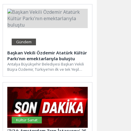
Gündem
Başkan Vekili Özdemir Atatürk Kültür
Parkı’nın emektarlarıyla buluştu
Antalya Büyükşehir Belediyesi Başkan Vekili
Büşra Özdemir, Türkiye’nin ilk ve tek Yeşil
Bayrak ödülüne layık...
Kültür Sanat
‘7/24: Amsterdam Tren İstasyonu’ 25