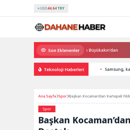
USD
44.64 TRY
Son Eklenenler
Süper Enduro’da start Başkan Büyükakın’dan
Büyükşe
Teknoloji Haberleri
Samsung, katl
Ana Sayfa
Spor
Başkan Kocaman’dan Kartepeli Yıld
Spor
Başkan Kocaman’dan 