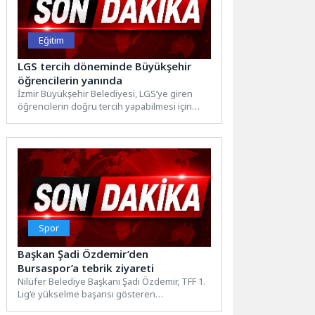
Eğitim
LGS tercih döneminde Büyükşehir
öğrencilerin yanında
İzmir Büyükşehir Belediyesi, LGS’ye giren
öğrencilerin doğru tercih yapabilmesi için
ücretsiz rehberlik desteği sağlayacak. Sınav...
Spor
Başkan Şadi Özdemir’den
Bursaspor’a tebrik ziyareti
Nilüfer Belediye Başkanı Şadi Özdemir, TFF 1.
Lig’e yükselme başarısı gösteren
Bursaspor’un Kulüp Başkanı Enes...