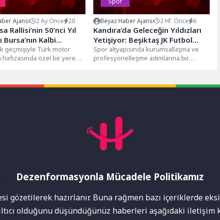
Spor
ber Ajansı
2 Ay Önce
20
Beyaz Haber Ajansı
2 Hf. Önce
6
sa Rallisi’nin 50’nci Yıl
Kandıra’da Geleceğin Yıldızları
 Bursa’nın Kalbi
Yetişiyor: Beşiktaş JK Futbol
zi’de Yaşanacak
lık geçmişiyle Türk motor
Okulu Kayıtları Başladı
Spor altyapısında kurumsallaşma ve
n hafızasında özel bir yere
profesyonelleşme adımlarına bir
eşil Bursa Rallisi,...
yenisini ekleyen Kandıra Beşiktaş JK
Futbol Okulu, yeni...
Dezenformasyonla Mücadele Politikamız
mı
i gözetilerek hazırlanır. Buna rağmen bazı içeriklerde eksik
nıltıcı olduğunu düşündüğünüz haberleri aşağıdaki iletişim k