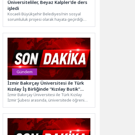
Üniversiteliler, Beyaz Kalpler’de ders
işledi
Kocaeli Büyükşehir Belediyesi’nin sosyal
sorumluluk projesi olarak hayata geçirdiği
Beyaz Kalpler Eğitim ve Gelişim Merkezi,...
Gündem
İzmir Bakırçay Üniversitesi ile Türk
Kızılay İş Birliğinde “Kızılay Butik”
Hayata Geçiyor
İzmir Bakırçay Üniversitesi ile Türk Kızılay
İzmir Şubesi arasında, üniversitede öğrenim
gören ihtiyaç sahibi öğrencilere...