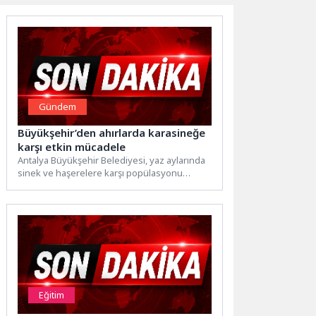
Gündem
Büyükşehir’den ahırlarda karasineğe
karşı etkin mücadele
Antalya Büyükşehir Belediyesi, yaz aylarında
sinek ve haşerelere karşı popülasyonu
azaltmak amacıyla çalışmalarını yoğun bir...
Eğitim