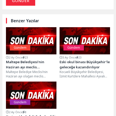
GÖNDER
Benzer Yazılar
Gündem
Gündem
2 Ay Önce
23
3 Ay Önce
23
Maltepe Belediyesi’nin
Eski okul binası Büyükşehir’le
Haziran ayı meclis
geleceğe kazandırılıyor
Maltepe Belediye Meclisi’nin
Kocaeli Büyükşehir Belediyesi,
toplantıları başladı
Haziran ayı olağan meclis
İzmit Kurtdere Mahallesi Ayvalı
toplantılarının birinci oturumu,
mevkiinde bulunan eski okul
Maltepe Belediye Meclisi Birinci
binasını kapsamlı tadilat
Başkan...
çalışmasıyla...
Gündem
2 Ay Önce
8