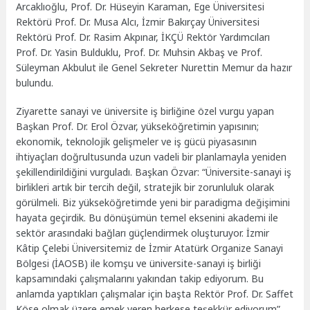
Arcaklıoğlu, Prof. Dr. Hüseyin Karaman, Ege Üniversitesi
Rektörü Prof. Dr. Musa Alcı, İzmir Bakırçay Üniversitesi
Rektörü Prof. Dr. Rasim Akpınar, İKÇÜ Rektör Yardımcıları
Prof. Dr. Yasin Bulduklu, Prof. Dr. Muhsin Akbaş ve Prof.
Süleyman Akbulut ile Genel Sekreter Nurettin Memur da hazır
bulundu.
Ziyarette sanayi ve üniversite iş birliğine özel vurgu yapan
Başkan Prof. Dr. Erol Özvar, yükseköğretimin yapısının;
ekonomik, teknolojik gelişmeler ve iş gücü piyasasının
ihtiyaçları doğrultusunda uzun vadeli bir planlamayla yeniden
şekillendirildiğini vurguladı. Başkan Özvar: “Üniversite-sanayi iş
birlikleri artık bir tercih değil, stratejik bir zorunluluk olarak
görülmeli. Biz yükseköğretimde yeni bir paradigma değişimini
hayata geçirdik. Bu dönüşümün temel eksenini akademi ile
sektör arasındaki bağları güçlendirmek oluşturuyor. İzmir
Kâtip Çelebi Üniversitemiz de İzmir Atatürk Organize Sanayi
Bölgesi (İAOSB) ile komşu ve üniversite-sanayi iş birliği
kapsamındaki çalışmalarını yakından takip ediyorum. Bu
anlamda yaptıkları çalışmalar için başta Rektör Prof. Dr. Saffet
Köse olmak üzere emek veren herkese teşekkür ediyorum”