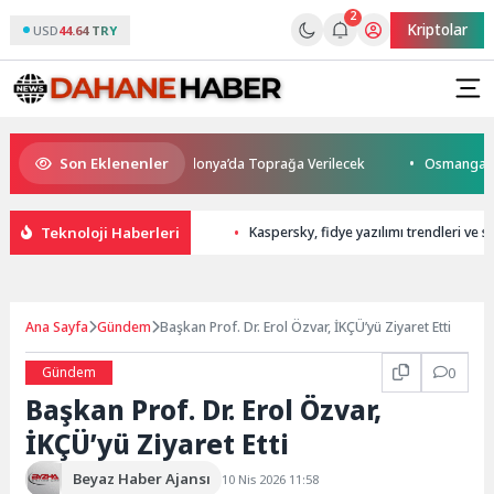
2
Kriptolar
USD
44.64 TRY
Son Eklenenler
atını Kaybetti: Kuzey Makedonya’da Toprağa Verilecek
Osmangazi’de Ge
Teknoloji Haberleri
Kaspersky, fidye yazılımı trendleri ve sal
Ana Sayfa
Gündem
Başkan Prof. Dr. Erol Özvar, İKÇÜ’yü Ziyaret Etti
Gündem
0
Başkan Prof. Dr. Erol Özvar,
İKÇÜ’yü Ziyaret Etti
Beyaz Haber Ajansı
10 Nis 2026 11:58