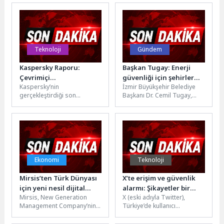
anlatıldığı “Sen İstanbul'dan
Balkan Halk Dansları kursu
Daha Güzelsin”...
açıyor. Başvurular...
Teknoloji
Gündem
Kaspersky Raporu:
Başkan Tugay: Enerji
Çevrimiçi
güvenliği için şehirler
Kaspersky’nin
İzmir Büyükşehir Belediye
Dolandırıcılıkta Özgüven
kendi sistemlerini
gerçekleştirdiği son
Başkanı Dr. Cemil Tugay,
Tuzağı
kurmalı
araştırma, tüketicilerin
İEKKK toplantısında enerji
çevrimiçi dolandırıcılıkları
güvenliğinin önemine dikkat
tespit etme konusundaki
çekti. Kritik...
özgüvenleri ile maruz
kaldıkları siber...
Ekonomi
Teknoloji
Mirsis’ten Türk Dünyası
X’te erişim ve güvenlik
için yeni nesil dijital
alarmı: Şikayetler bir
Mirsis, New Generation
X (eski adıyla Twitter),
sigorta platformu:
haftada yüzde 452 arttı
Management Company’nin
Türkiye’de kullanıcı
“TurkiCore”
(NGM) strateji ofisi ve
şikayetlerindeki çarpıcı
bölgesel koordinasyon
artışla gündemde.