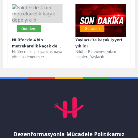
liderliğinde, Türk
Şikayetvar verilerine göre
Cumhuriyetleri’ndeki
platforma yönelik...
sigorta...
Gündem
Gündem
Nilüfer’de 4 bin
Yaylacık’ta kaçak iş yeri
metrekarelik kaçak depo
yıkıldı
Nilüfer’de kaçak yapılaşmaya
Nilüfer Belediyesi yıkım
yıkıldı
yönelik denetimler
ekipleri, Yaylacık
kapsamında, Yaylacık
Mahallesi’nde imara aykırı
Mahallesi’nde bulunan 4 bin
olduğu tespit edilen 600
metrekarelik büyük ölçekli
metrekarelik iş yerini...
ruhsatsız...
Dezenformasyonla Mücadele Politikamız