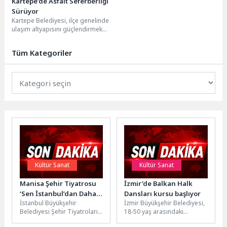
Kartepe’de Asfalt Seferberliği
Sürüyor
Kartepe Belediyesi, ilçe genelinde
ulaşım altyapısını güçlendirmek
ve daha konforlu bir ulaşım
imkânı sunmak amacıyla...
Tüm Kategoriler
Kültür Sanat
Kültür Sanat
Manisa Şehir Tiyatrosu
İzmir’de Balkan Halk
‘Sen İstanbul’dan Daha
Dansları kursu başlıyor
İstanbul Büyükşehir
İzmir Büyükşehir Belediyesi,
Güzelsin’ oyununu
Belediyesi Şehir Tiyatroları,
18-50 yaş arasındaki
ağırladı
bir ailenin üç kuşak kadınının
vatandaşlar için ücretsiz