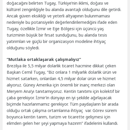
doğacağını belirten Tugay, Türkiye’nin iklimi, doğası ve
kültürel zenginliğiyle bu alanda avantajlı olduğunu dile getirdi.
Ancak güven eksikliği ve yeterli altyapının bulunmaması
nedeniyle bu potansiyelin değerlendirilemediğini ifade eden
Tugay, özellikle İzmir ve Ege Bölgesi için üçüncü yaş
turizminin büyük bir fırsat sunduğunu, bu alanda tesis
yatırımları ve güçlü bir organizasyon modeline ihtiyaç
olduğunu söyledi.
“Mutlaka ortaklaşarak çalışmalıyız”
Brezilya ile 5,5 milyar dolarlık ticaret hacmine dikkat çeken
Başkan Cemil Tugay, “Biz onlara 1 milyarlık dolarlık ürün ve
hizmet satarken, onlardan 4,5 milyar dolar ürün ve hizmet
alıyoruz. Güney Amerika için önemli bir inanç merkezi olan
Meryem Ana’yı tanıtamıyoruz. Kentin tanıtımı için kolektif bir
çaba gerekiyor. İzmir’in dünyayı en iyi şekilde ağırlayacak
biçimde hazırlanmamız gerekiyor. Tüm paydaşların bir arada
olduğu ortak çalışma ortamlarına ihtiyaç var. Görev sürem
boyunca kentin tarım, turizm ve ticarette gelişmesi için
elimden gelen her şeyi yapmaya hazırım” ifadelerini kullandı.