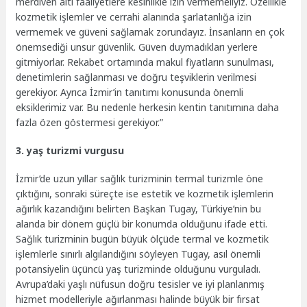
merdiven altı faaliyetlere kesinlikle izin vermemeliyiz. Özellikle
kozmetik işlemler ve cerrahi alanında şarlatanlığa izin
vermemek ve güveni sağlamak zorundayız. İnsanların en çok
önemsediği unsur güvenlik. Güven duymadıkları yerlere
gitmiyorlar. Rekabet ortamında makul fiyatların sunulması,
denetimlerin sağlanması ve doğru teşviklerin verilmesi
gerekiyor. Ayrıca İzmir’in tanıtımı konusunda önemli
eksiklerimiz var. Bu nedenle herkesin kentin tanıtımına daha
fazla özen göstermesi gerekiyor.”
3. yaş turizmi vurgusu
İzmir’de uzun yıllar sağlık turizminin termal turizmle öne
çıktığını, sonraki süreçte ise estetik ve kozmetik işlemlerin
ağırlık kazandığını belirten Başkan Tugay, Türkiye’nin bu
alanda bir dönem güçlü bir konumda olduğunu ifade etti.
Sağlık turizminin bugün büyük ölçüde termal ve kozmetik
işlemlerle sınırlı algılandığını söyleyen Tugay, asıl önemli
potansiyelin üçüncü yaş turizminde olduğunu vurguladı.
Avrupa’daki yaşlı nüfusun doğru tesisler ve iyi planlanmış
hizmet modelleriyle ağırlanması halinde büyük bir fırsat