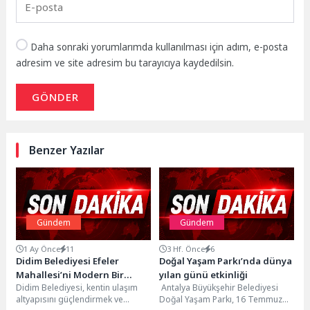
Daha sonraki yorumlarımda kullanılması için adım, e-posta
adresim ve site adresim bu tarayıcıya kaydedilsin.
GÖNDER
Benzer Yazılar
Gündem
Gündem
1 Ay Önce
11
3 Hf. Önce
6
Didim Belediyesi Efeler
Doğal Yaşam Parkı’nda dünya
Mahallesi’ni Modern Bir
yılan günü etkinliği
Didim Belediyesi, kentin ulaşım
Antalya Büyükşehir Belediyesi
Görünüme Kavuşturuyor
altyapısını güçlendirmek ve
Doğal Yaşam Parkı, 16 Temmuz