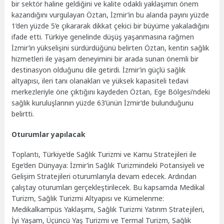
bir sektör haline geldiğini ve kalite odaklı yaklaşımın önem
kazandığını vurgulayan Öztan, İzmir’in bu alanda payını yüzde
1’den yüzde 5’e çıkararak dikkat çekici bir büyüme yakaladığını
ifade etti. Türkiye genelinde düşüş yaşanmasına rağmen
İzmir’in yükselişini sürdürdüğünü belirten Öztan, kentin sağlık
hizmetleri ile yaşam deneyimini bir arada sunan önemli bir
destinasyon olduğunu dile getirdi. İzmir’in güçlü sağlık
altyapısı, ileri tanı olanakları ve yüksek kapasiteli tedavi
merkezleriyle öne çıktığını kaydeden Öztan, Ege Bölgesi’ndeki
sağlık kuruluşlarının yüzde 63’ünün İzmir’de bulunduğunu
belirtti.
Oturumlar yapılacak
Toplantı, Türkiye’de Sağlık Turizmi ve Kamu Stratejileri ile
Ege’den Dünyaya: İzmir’in Sağlık Turizmindeki Potansiyeli ve
Gelişim Stratejileri oturumlarıyla devam edecek. Ardından
çalıştay oturumları gerçekleştirilecek. Bu kapsamda Medikal
Turizm, Sağlık Turizmi Altyapısı ve Kümelenme:
Medikalkampüs Yaklaşımı, Sağlık Turizmi Yatırım Stratejileri,
İyi Yaşam, Üçüncü Yaş Turizmi ve Termal Turizm, Sağlık