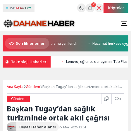
2
Kriptolar
USD
44.64 TRY
Son Eklenenler
beri ve İmar Durumu Sorgulama yenilendi
Hacamat herkese uygun bir t
Teknoloji Haberleri
Lenovo, eğlence deneyimini Tab Plus Ge
Ana Sayfa
Gündem
Başkan Tugay’dan sağlık turizminde ortak akıl
çağrısı
Gündem
0
Başkan Tugay’dan sağlık
turizminde ortak akıl çağrısı
Beyaz Haber Ajansı
27 Mar 2026 13:51