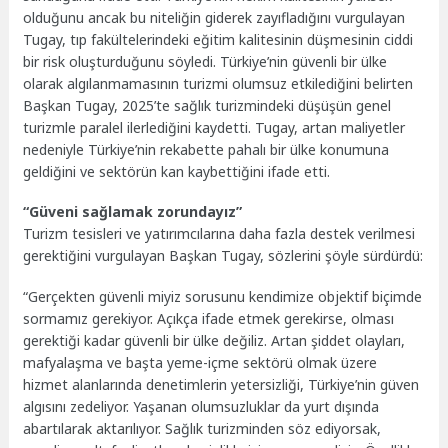
olduğunu ancak bu niteliğin giderek zayıfladığını vurgulayan
Tugay, tıp fakültelerindeki eğitim kalitesinin düşmesinin ciddi
bir risk oluşturduğunu söyledi. Türkiye’nin güvenli bir ülke
olarak algılanmamasının turizmi olumsuz etkilediğini belirten
Başkan Tugay, 2025’te sağlık turizmindeki düşüşün genel
turizmle paralel ilerlediğini kaydetti. Tugay, artan maliyetler
nedeniyle Türkiye’nin rekabette pahalı bir ülke konumuna
geldiğini ve sektörün kan kaybettiğini ifade etti.
“Güveni sağlamak zorundayız”
Turizm tesisleri ve yatırımcılarına daha fazla destek verilmesi
gerektiğini vurgulayan Başkan Tugay, sözlerini şöyle sürdürdü:
“Gerçekten güvenli miyiz sorusunu kendimize objektif biçimde
sormamız gerekiyor. Açıkça ifade etmek gerekirse, olması
gerektiği kadar güvenli bir ülke değiliz. Artan şiddet olayları,
mafyalaşma ve başta yeme-içme sektörü olmak üzere
hizmet alanlarında denetimlerin yetersizliği, Türkiye’nin güven
algısını zedeliyor. Yaşanan olumsuzluklar da yurt dışında
abartılarak aktarılıyor. Sağlık turizminden söz ediyorsak,