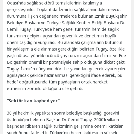
Odası’nda sağlık sektörü temsilcilerinin katılımıyla
gerçekleştirildi. Toplantıda İzmir’in sağlık alanındaki mevcut
durumuna ilişkin değerlendirmelerde bulunan İzmir Büyükşehir
Belediye Başkanı ve Türkiye Sağlıklı Kentler Birliği Başkanı Dr.
Cemil Tugay, Türkiye’de hem genel turizmin hem de sağlık
turizminin gelişimi açısından güvenlik ve denetimin büyük
önem taşıdığını vurguladı. Bu alandaki çalışmaların bütüncül
bir yaklaşımla ele alınması gerektiğini belirten Tugay, özellikle
yaşlı nüfusa yönelik üçüncü yaş turizmi açısından İzmir ve Ege
Bölgesi’nin önemli bir potansiyele sahip olduğuna dikkat çekti.
Tugay, İzmir’in dünyanın dört bir yanından gelecek ziyaretçileri
ağırlayacak şekilde hazırlanması gerektiğini ifade ederek, bu
hedef doğrultusunda tüm paydaşların ortak hareket
etmesinin zorunlu olduğunu dile getirdi.
“Sektör kan kaybediyor”
30 yıl hekimlik yaptıktan sonra belediye başkanlığı görevini
üstlendiğini belirten Başkan Dr. Cemil Tugay, 2000’li yılların
başından itibaren sağlık turizminin gelişimine önemli katkılar
sunduğunu ifade etti. Türkiye’nin hekim kalitesinin yüksek