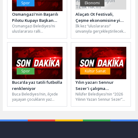
Spor
Ekonomi
Osmangazi’nin Başarılı
Alaçatı Ot Festivali,
Pilotu Kupayı Başkan
Çeșme ekonomisine yine
Osmangazi Belediyesi’ni
İlk kez “uluslararası”
Aydın’la Paylaştı
can suyu olacak: Hedef
uluslararası ralli
ünvanıyla gerçekleştirilecek
750 milyon TL’lik hacim
organizasyonlarında temsil
ve bu yıl ilk kez 6 gün
eden başarılı sporcu Kübra
sürecek olan festivalin,...
Denizci Keskin, Roma’da elde
ettiği...
Spor
Kültür Sanat
Buca’da yaz tatili futbolla
Yılın yazarı Sennur
renkleniyor
Sezer’i çalışma
Buca Belediyesi’nin, ilçede
Nilüfer Belediyesi’nin “2026
arkadaşları anlattı
yaşayan çocukların yaz
Yılının Yazarı Sennur Sezer”
tatilini sağlıklı ve verimli
etkinlikleri kapsamında
geçirmesi amacıyla
mesai arkadaşları, usta
düzenlendiği ücretsiz
yazarın tersane işçiliğinden...
futbol...