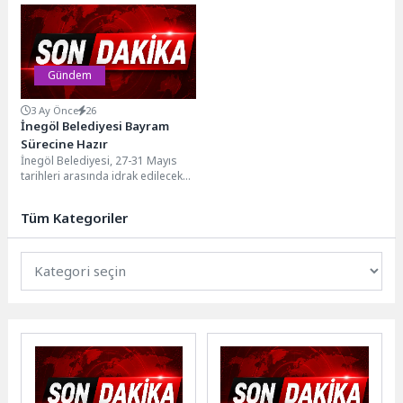
yaşam kalitesini artırmak amacıyla
Dünya Yılan Günü kapsamında
yürüttüğü yol yapım, bakım...
düzenlediği etkinlikle yılanların...
Gündem
3 Ay Önce
26
İnegöl Belediyesi Bayram
Sürecine Hazır
İnegöl Belediyesi, 27-31 Mayıs
tarihleri arasında idrak edilecek
Kurban Bayramı öncesi
vatandaşların huzurlu, güvenli ve...
Tüm Kategoriler