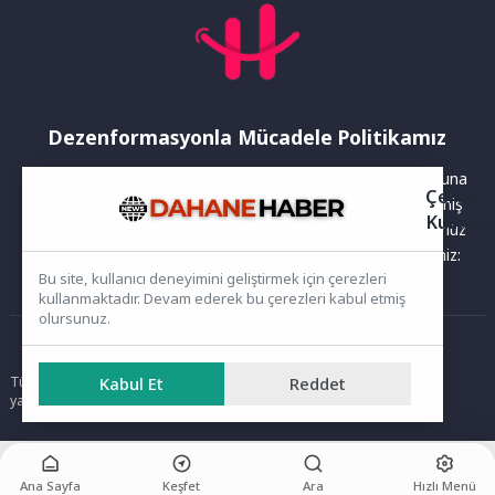
Dezenformasyonla Mücadele Politikamız
Yayınlanan haberler doğruluk ilkesi gözetilerek hazırlanır. Buna
Çerez
rağmen bazı içeriklerde eksik, hatalı veya güncelliğini yitirmiş
Kullanı
bilgiler bulunabilir.Yanlış veya yanıltıcı olduğunu düşündüğünüz
haberleri aşağıdaki iletişim kanallarından bize bildirebilirsiniz:
Bu site, kullanıcı deneyimini geliştirmek için çerezleri
kullanmaktadır. Devam ederek bu çerezleri kabul etmiş
olursunuz.
Ana Sayfa
Tüm hakları saklıdır. Sitede yer alan içerikler izinsiz kopyalanamaz,
Kabul Et
Reddet
yayımlanamaz ve kullanılamaz.
Ana Sayfa
Keşfet
Ara
Hızlı Menü