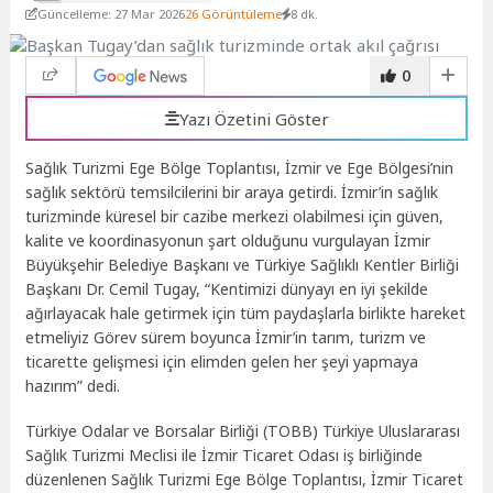
Güncelleme: 27 Mar 2026
26 Görüntüleme
8 dk.
0
Yazı Özetini Göster
Sağlık Turizmi Ege Bölge Toplantısı, İzmir ve Ege Bölgesi’nin
sağlık sektörü temsilcilerini bir araya getirdi. İzmir’in sağlık
turizminde küresel bir cazibe merkezi olabilmesi için güven,
kalite ve koordinasyonun şart olduğunu vurgulayan İzmir
Büyükşehir Belediye Başkanı ve Türkiye Sağlıklı Kentler Birliği
Başkanı Dr. Cemil Tugay, “Kentimizi dünyayı en iyi şekilde
ağırlayacak hale getirmek için tüm paydaşlarla birlikte hareket
etmeliyiz Görev sürem boyunca İzmir’in tarım, turizm ve
ticarette gelişmesi için elimden gelen her şeyi yapmaya
hazırım” dedi.
Türkiye Odalar ve Borsalar Birliği (TOBB) Türkiye Uluslararası
Sağlık Turizmi Meclisi ile İzmir Ticaret Odası iş birliğinde
düzenlenen Sağlık Turizmi Ege Bölge Toplantısı, İzmir Ticaret