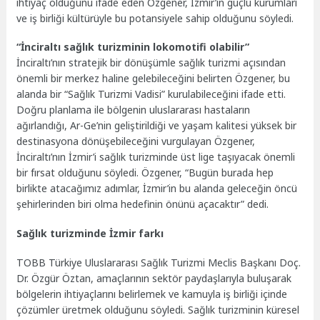
ihtiyaç olduğunu ifade eden Özgener, İzmir’in güçlü kurumları
ve iş birliği kültürüyle bu potansiyele sahip olduğunu söyledi.
“İnciraltı sağlık turizminin lokomotifi olabilir”
İnciraltı’nın stratejik bir dönüşümle sağlık turizmi açısından
önemli bir merkez haline gelebileceğini belirten Özgener, bu
alanda bir “Sağlık Turizmi Vadisi” kurulabileceğini ifade etti.
Doğru planlama ile bölgenin uluslararası hastaların
ağırlandığı, Ar-Ge’nin geliştirildiği ve yaşam kalitesi yüksek bir
destinasyona dönüşebileceğini vurgulayan Özgener,
İnciraltı’nın İzmir’i sağlık turizminde üst lige taşıyacak önemli
bir fırsat olduğunu söyledi. Özgener, “Bugün burada hep
birlikte atacağımız adımlar, İzmir’in bu alanda geleceğin öncü
şehirlerinden biri olma hedefinin önünü açacaktır” dedi.
Sağlık turizminde İzmir farkı
TOBB Türkiye Uluslararası Sağlık Turizmi Meclis Başkanı Doç.
Dr. Özgür Öztan, amaçlarının sektör paydaşlarıyla buluşarak
bölgelerin ihtiyaçlarını belirlemek ve kamuyla iş birliği içinde
çözümler üretmek olduğunu söyledi. Sağlık turizminin küresel