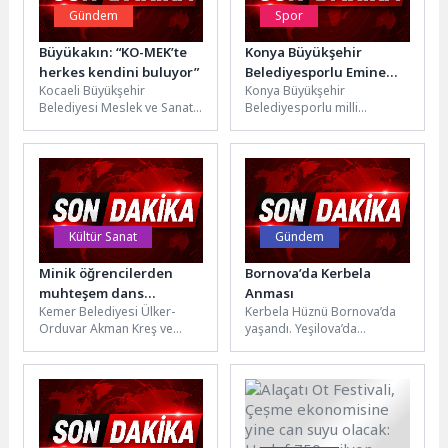
Gündem
Spor
Büyükakın: “KO-MEK’te
Konya Büyükşehir
herkes kendini buluyor”
Belediyesporlu Emine
Kocaeli Büyükşehir
Konya Büyükşehir
Rana Adıgüzel Avrupa
Belediyesi Meslek ve Sanat
Belediyesporlu milli
Üçüncüsü Oldu
Eğitim Kursları(KO-MEK) ilçe
tekvandocu Emine Rana
sergilerinde son durak
Adıgüzel, Bosna Hersek'te
Derince oldu. Katılımın...
düzenlenen Avrupa Kulüpler
Tekvando
Şampiyonası'nda...
Kültür Sanat
Gündem
Minik öğrencilerden
Bornova’da Kerbela
muhteşem dans
Anması
Kemer Belediyesi Ülker-
Kerbela Hüznü Bornova’da
gösterisi
Orduvar Akman Kreş ve
yaşandı. Yeşilova’da
Gündüz Bakımevi
düzenlenen İmam Hüseyin
öğrencileri, Dans
ve Kerbela Şehitlerini Anma
Festivali'nde öğretmenleri
Programı’nda 1387 yıldır
eşliğinde hazırladığı dans...
dinmeyen...