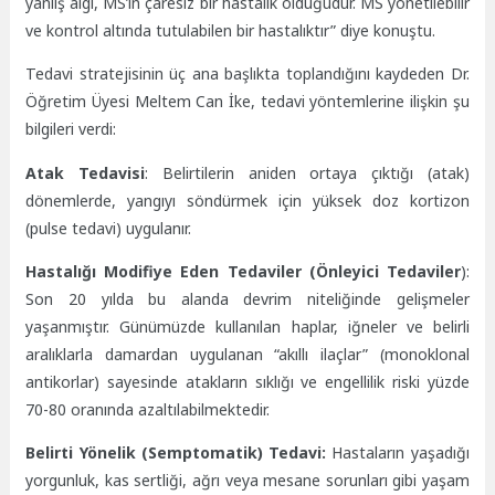
yanlış algı, MS’in çaresiz bir hastalık olduğudur. MS yönetilebilir
ve kontrol altında tutulabilen bir hastalıktır” diye konuştu.
Tedavi stratejisinin üç ana başlıkta toplandığını kaydeden Dr.
Öğretim Üyesi Meltem Can İke, tedavi yöntemlerine ilişkin şu
bilgileri verdi:
Atak Tedavisi
: Belirtilerin aniden ortaya çıktığı (atak)
dönemlerde, yangıyı söndürmek için yüksek doz kortizon
(pulse tedavi) uygulanır.
Hastalığı Modifiye Eden Tedaviler (Önleyici Tedaviler
):
Son 20 yılda bu alanda devrim niteliğinde gelişmeler
yaşanmıştır. Günümüzde kullanılan haplar, iğneler ve belirli
aralıklarla damardan uygulanan “akıllı ilaçlar” (monoklonal
antikorlar) sayesinde atakların sıklığı ve engellilik riski yüzde
70-80 oranında azaltılabilmektedir.
Belirti Yönelik (Semptomatik) Tedavi:
Hastaların yaşadığı
yorgunluk, kas sertliği, ağrı veya mesane sorunları gibi yaşam