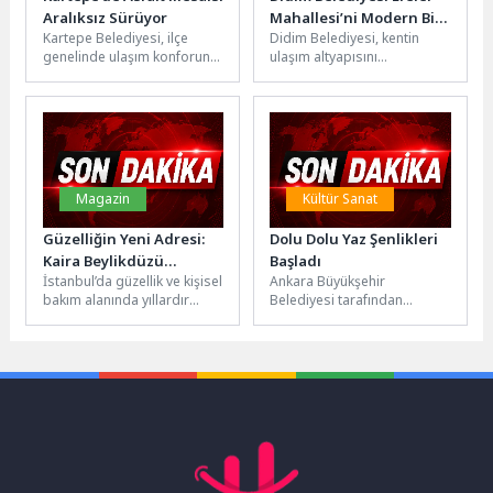
Aralıksız Sürüyor
Mahallesi’ni Modern Bir
Kartepe Belediyesi, ilçe
Didim Belediyesi, kentin
Görünüme Kavuşturuyor
genelinde ulaşım konforunu
ulaşım altyapısını
artırmak ve yol ağını
güçlendirmek ve yaşam
güçlendirmek amacıyla
kalitesini artırmak amacıyla
üstyapı çalışmalarına
yürüttüğü yol yapım, bakım...
aralıksız...
Magazin
Kültür Sanat
Güzelliğin Yeni Adresi:
Dolu Dolu Yaz Şenlikleri
Kaira Beylikdüzü
Başladı
İstanbul’da güzellik ve kişisel
Ankara Büyükşehir
Marina’da Hizmete
bakım alanında yıllardır
Belediyesi tarafından
Devam Ediyor
hizmet veren girişimci
düzenlenen "İlçelerde Yaz
Neslihan Yürür, yeni markası
Şenlikleri" etkinliği,
KAİRA...
Kahramankazan
Belediyesi’nin katkılarıyla
Kahramankazan'da başladı.
Millet...