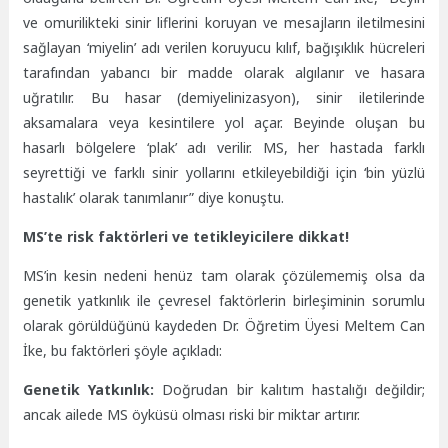
ve omurilikteki sinir liflerini koruyan ve mesajların iletilmesini
sağlayan ‘miyelin’ adı verilen koruyucu kılıf, bağışıklık hücreleri
tarafından yabancı bir madde olarak algılanır ve hasara
uğratılır. Bu hasar (demiyelinizasyon), sinir iletilerinde
aksamalara veya kesintilere yol açar. Beyinde oluşan bu
hasarlı bölgelere ‘plak’ adı verilir. MS, her hastada farklı
seyrettiği ve farklı sinir yollarını etkileyebildiği için ‘bin yüzlü
hastalık’ olarak tanımlanır” diye konuştu.
MS’te risk faktörleri ve tetikleyicilere dikkat!
MS’in kesin nedeni henüz tam olarak çözülememiş olsa da
genetik yatkınlık ile çevresel faktörlerin birleşiminin sorumlu
olarak görüldüğünü kaydeden Dr. Öğretim Üyesi Meltem Can
İke, bu faktörleri şöyle açıkladı:
Genetik Yatkınlık:
Doğrudan bir kalıtım hastalığı değildir;
ancak ailede MS öyküsü olması riski bir miktar artırır.