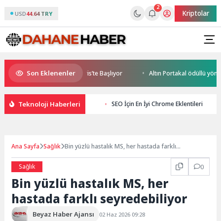
2
Kriptolar
USD
44.64 TRY
Son Eklenenler
World Cup Heyecanı Paris’te Başlıyor
Altın Portakal ödüllü yönetmen 
Teknoloji Haberleri
SEO İçin En İyi Chrome Eklentileri
Ana Sayfa
Sağlık
Bin yüzlü hastalık MS, her hastada farklı
seyredebiliyor
Sağlık
0
Bin yüzlü hastalık MS, her
hastada farklı seyredebiliyor
Beyaz Haber Ajansı
02 Haz 2026 09:28