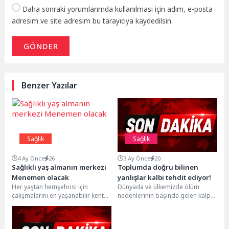
Daha sonraki yorumlarımda kullanılması için adım, e-posta
adresim ve site adresim bu tarayıcıya kaydedilsin.
GÖNDER
Benzer Yazılar
Sağlık
Sağlık
4 Ay Önce
26
3 Ay Önce
20
Sağlıklı yaş almanın merkezi
Toplumda doğru bilinen
Menemen olacak
yanlışlar kalbi tehdit ediyor!
Her yaştan hemşehrisi için
Dünyada ve ülkemizde ölüm
çalışmalarını en yaşanabilir kent
nedenlerinin başında gelen kalp
olma hedefiyle sürdüren
ve damar hastalıkları son yıllarda
Menemen Belediyesi, ilçenin
gençlerde hatta...
çınarları...