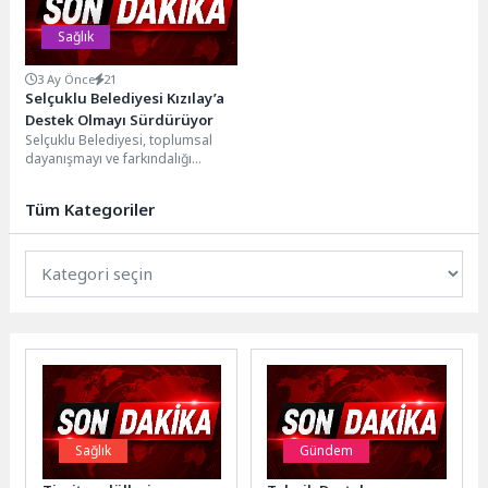
Sağlık
3 Ay Önce
21
Selçuklu Belediyesi Kızılay’a
Destek Olmayı Sürdürüyor
Selçuklu Belediyesi, toplumsal
dayanışmayı ve farkındalığı
artıracak projeleri sürdürmeye
devam ediyor. Bu kapsamda
Tüm Kategoriler
belediye hizmet...
Sağlık
Gündem