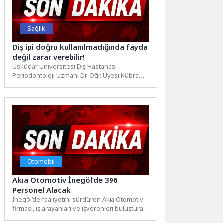
Sağlık
Diş ipi doğru kullanılmadığında fayda
değil zarar verebilir!
Üsküdar Üniversitesi Diş Hastanesi
Periodontoloji Uzmanı Dr. Öğr. Üyesi Kübra
Güler, diş ipinin doğru teknikle...
Otomobil
Akıa Otomotiv İnegöl’de 396
Personel Alacak
İnegöl’de faaliyetini sürdüren Akıa Otomotiv
firması, iş arayanları ve işverenleri buluşturan
İnegöl Belediyesi Kariyer ve...