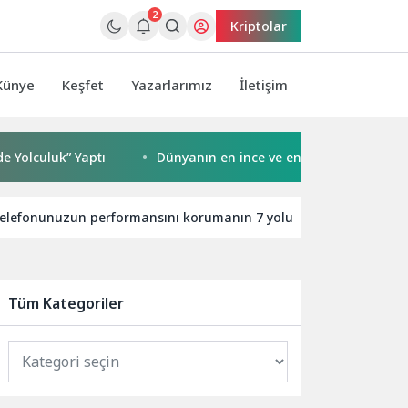
2
Kriptolar
Künye
Keşfet
Yazarlarımız
İletişim
” Yaptı
Dünyanın en ince ve en güçlü katlanabilir amiral
 telefonunuzun performansını korumanın 7 yolu
Kaspersky 
Tüm Kategoriler