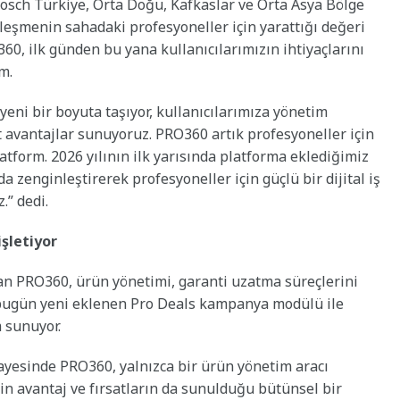
osch Türkiye, Orta Doğu, Kafkaslar ve Orta Asya Bölge
lleşmenin sahadaki profesyoneller için yarattığı değeri
60, ilk günden bu yana kullanıcılarımızın ihtiyaçlarını
m.
ni bir boyuta taşıyor, kullanıcılarımıza yönetim
 avantajlar sunuyoruz. PRO360 artık profesyoneller için
atform. 2026 yılının ilk yarısında platforma eklediğimiz
zenginleştirerek profesyoneller için güçlü bir dijital iş
.” dedi.
şletiyor
lan PRO360, ürün yönetimi, garanti uzatma süreçlerini
bugün yeni eklenen Pro Deals kampanya modülü ile
 sunuyor.
ayesinde PRO360, yalnızca bir ürün yönetim aracı
in avantaj ve fırsatların da sunulduğu bütünsel bir