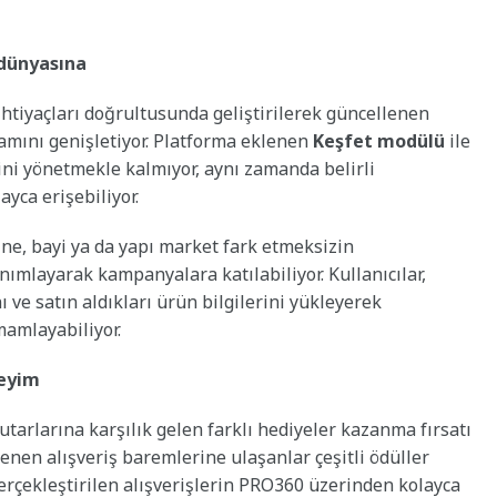
 dünyasına
htiyaçları doğrultusunda geliştirilerek güncellenen
amını genişletiyor. Platforma eklenen
Keşfet modülü
ile
rini yönetmekle kalmıyor, aynı zamanda belirli
ca erişebiliyor.
line, bayi ya da yapı market fark etmeksizin
anımlayarak kampanyalara katılabiliyor. Kullanıcılar,
ve satın aldıkları ürün bilgilerini yükleyerek
mamlayabiliyor.
neyim
ş tutarlarına karşılık gelen farklı hediyeler kazanma fırsatı
rlenen alışveriş baremlerine ulaşanlar çeşitli ödüller
gerçekleştirilen alışverişlerin PRO360 üzerinden kolayca