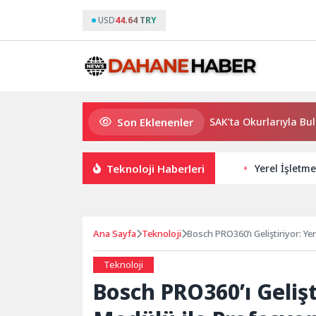
USD
44.64 TRY
Son Eklenenler
Usta Yazar Burhan Sönmez TESAK’ta Okurlarıyla Buluşuyor
Teknoloji Haberleri
Yerel İşletme
Ana Sayfa
Teknoloji
Bosch PRO360’ı Geliştiriyor: Y
Teknoloji
Bosch PRO360’ı Gelişt