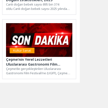
Canlı doğan bebek sayısı 895 bin 374
oldu Canlı doğan bebek sayısı 2025 yılında
895 bin...
Kültür Sanat
Çeşme’nin Yerel Lezzetleri
Uluslararası Gastronomi Film
Festivali’nde Buluştu!
Çeşme’de gerçekleştirilen Uluslararası
Gastronomi Film Festivali’ne (UGFF), Çeşme
Tarımsal Kalkınma Kooperatifi ve Yarımada
Çiftliği festival...