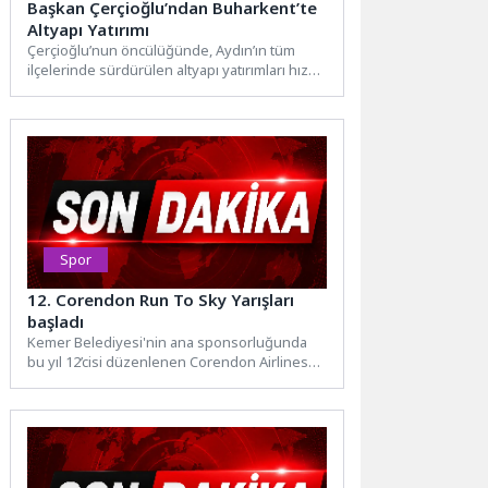
Başkan Çerçioğlu’ndan Buharkent’te
Altyapı Yatırımı
Çerçioğlu’nun öncülüğünde, Aydın’ın tüm
ilçelerinde sürdürülen altyapı yatırımları hız
kesmeden devam ediyor. Aydın Büyükşehir
Belediyesi...
Spor
12. Corendon Run To Sky Yarışları
başladı
Kemer Belediyesi'nin ana sponsorluğunda
bu yıl 12’cisi düzenlenen Corendon Airlines
Tahtalı Run To Sky yarışları...