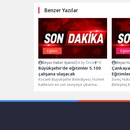
Benzer Yazılar
Eğitim
Eğiti
Beyaz Haber Ajansı
4 Ay Önce
19
Beyaz Ha
Büyükşehir’de eğitimler 5.100
Çankaya
çalışana ulaşacak
Eğitimle
Kocaeli Büyükşehir Belediyesi, hizmet
Atıyor
İsveç Hükü
kalitesini en üst seviyeye çıkarma
Birleşmiş 
hedefiyle personele yönelik eğitim
Programı 
programlarını aksatmadan...
yürütülen “
Kadınların.