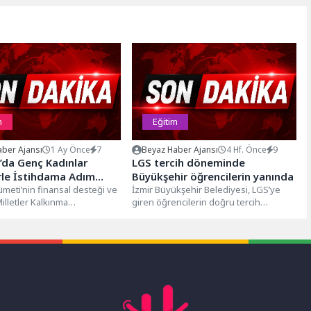
m
Eğitim
ber Ajansı
1 Ay Önce
7
Beyaz Haber Ajansı
4 Hf. Önce
9
’da Genç Kadınlar
LGS tercih döneminde
rle İstihdama Adım
Büyükşehir öğrencilerin yanında
meti’nin finansal desteği ve
İzmir Büyükşehir Belediyesi, LGS’ye
Milletler Kalkınma
giren öğrencilerin doğru tercih
(UNDP) Türkiye tarafından
yapabilmesi için ücretsiz rehberlik
H.O.P.E. in Action:
desteği sağlayacak. Sınav...
..