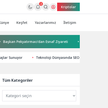
2
Kriptolar
Künye
Keşfet
Yazarlarımız
İletişim
 Pekyatırmacı’dan Esnaf Ziyareti
Çocuklar boyadı, bir can
tajlar Sunuyor
Teknoloji Dünyasında SEO İpuçları ve Trend
Tüm Kategoriler