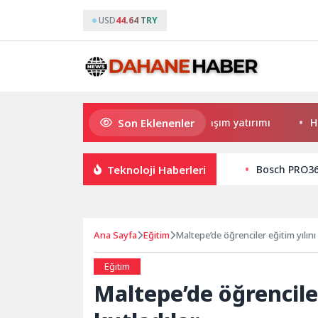
USD
44.64 TRY
Son Eklenenler
yükşehir’den Darıca’ya modern ulaşım yatırımı
Haymana’nı
Teknoloji Haberleri
Bosch PRO360
Ana Sayfa
Eğitim
Maltepe’de öğrenciler eğitim yılını 
Eğitim
Maltepe’de öğrenciler