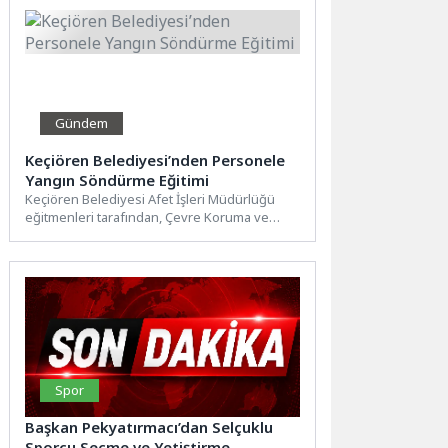
Gündem
Keçiören Belediyesi’nden Personele
Yangın Söndürme Eğitimi
Keçiören Belediyesi Afet İşleri Müdürlüğü
eğitmenleri tarafından, Çevre Koruma ve
Kontrol Müdürlüğü personeline yönelik
kapsamlı...
Spor
Başkan Pekyatırmacı’dan Selçuklu
Sporcu Seçme ve Yetiştirme