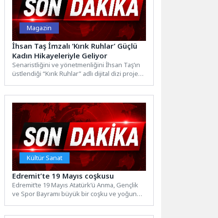
Magazin
İhsan Taş İmzalı ‘Kırık Ruhlar’ Güçlü
Kadın Hikayeleriyle Geliyor
Senaristliğini ve yönetmenliğini İhsan Taş’ın
üstlendiği “Kırık Ruhlar” adlı dijital dizi projesi
için hazırlık süreci...
Kültür Sanat
Edremit’te 19 Mayıs coşkusu
Edremit’te 19 Mayıs Atatürk’ü Anma, Gençlik
ve Spor Bayramı büyük bir coşku ve yoğun
katılımla...