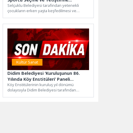
Merkezi’ne Ziyaret
Selçuklu Belediyesi tarafından yetenekli
çocukların erken yaşta keşfedilmesi ve
yetiştirilmesi amacıyla hayata geçirilen ve
Türkiye’nin...
Kültür Sanat
Didim Belediyesi ‘Kuruluşunun 86.
Yılında Köy Enstitüleri’ Paneli
Düzenliyor
Köy Enstitülerinin kuruluş yıl dönümü
dolayısıyla Didim Belediyesi tarafından
anlamlı bir etkinlik düzenleniyor. Bir eğitim...