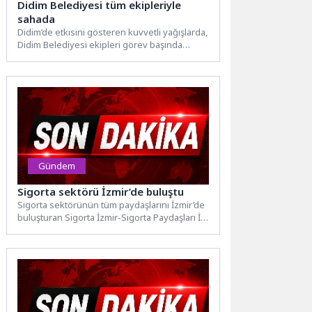
Didim Belediyesi tüm ekipleriyle
sahada
Didim’de etkisini gösteren kuvvetli yağışlarda,
Didim Belediyesi ekipleri görev başında
olmaya devam ediyor. Özellikle yağışlı ve...
Gündem
Sigorta sektörü İzmir’de buluştu
Sigorta sektörünün tüm paydaşlarını İzmir’de
buluşturan Sigorta İzmir-Sigorta Paydaşları İş
Birliği Fuar ve Zirvesi, Fuar...