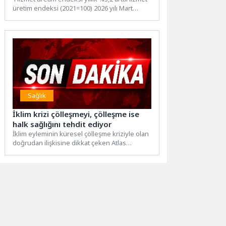
üretim endeksi (2021=100) 2026 yılı Mart
ayında bir önceki...
Sağlık
İklim krizi çölleşmeyi, çölleşme ise
halk sağlığını tehdit ediyor
İklim eyleminin küresel çölleşme kriziyle olan
doğrudan ilişkisine dikkat çeken Atlas
Üniversitesi Meslek Yüksekokulu Çevre...