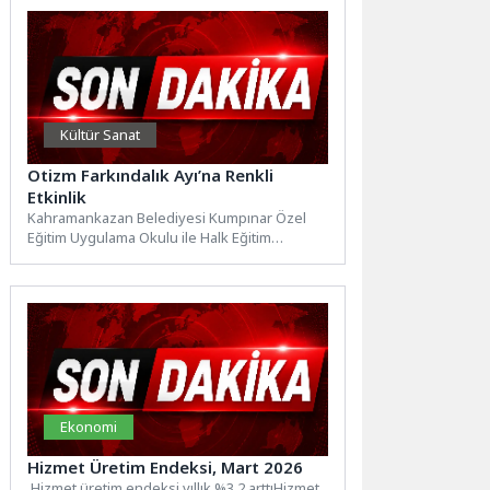
Kültür Sanat
Otizm Farkındalık Ayı’na Renkli
Etkinlik
Kahramankazan Belediyesi Kumpınar Özel
Eğitim Uygulama Okulu ile Halk Eğitim
Merkezi iş birliğinde, Otizm Farkındalık...
Ekonomi
Hizmet Üretim Endeksi, Mart 2026
Hizmet üretim endeksi yıllık %3,2 arttıHizmet