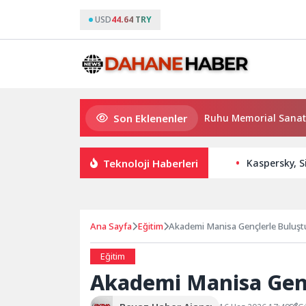
USD
44.64 TRY
Son Eklenenler
Boğaz’ın Kıtaları Birleştiren Ruhu Memorial Sanat Galeriler
Teknoloji Haberleri
Kaspersky, S
Ana Sayfa
Eğitim
Akademi Manisa Gençlerle Buluşt
Eğitim
Akademi Manisa Genç