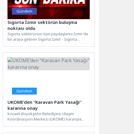
Gündem
Sigorta İzmir sektörün buluşma
noktası oldu
Sigorta sektörünün tüm paydaşlarını İzmir'de
bir araya getiren Sigorta İzmir - Sigorta
Paydaşları İş Birliği...
Gündem
UKOME’den “Karavan Park Yasağı”
kararına onay
Kocaeli Büyükşehir Belediyesi Ulaşım
Koordinasyon Merkezi (UKOME) kararıyla
Kocaeli genelinde belirlenen karavan
otoparkları dışında kalan...