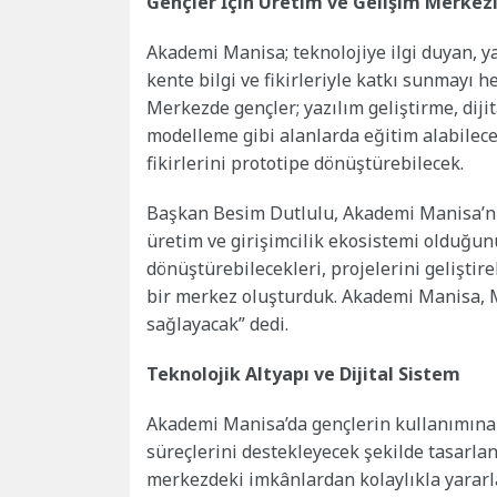
Gençler İçin Üretim ve Gelişim Merkez
Akademi Manisa; teknolojiye ilgi duyan, y
kente bilgi ve fikirleriyle katkı sunmayı h
Merkezde gençler; yazılım geliştirme, di
modelleme gibi alanlarda eğitim alabilecek
fikirlerini prototipe dönüştürebilecek.
Başkan Besim Dutlulu, Akademi Manisa’nın
üretim ve girişimcilik ekosistemi olduğun
dönüştürebilecekleri, projelerini geliştire
bir merkez oluşturduk. Akademi Manisa, M
sağlayacak” dedi.
Teknolojik Altyapı ve Dijital Sistem
Akademi Manisa’da gençlerin kullanımına s
süreçlerini destekleyecek şekilde tasarlan
merkezdeki imkânlardan kolaylıkla yararlan