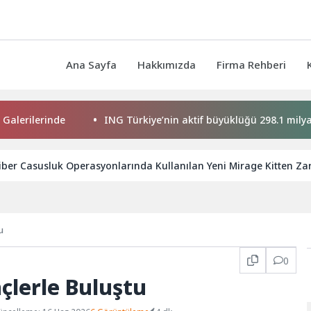
Ana Sayfa
Hakkımızda
Firma Rehberi
inde
ING Türkiye’nin aktif büyüklüğü 298.1 milyar TL’ye ula
iber Casusluk Operasyonlarında Kullanılan Yeni Mirage Kitten Zara
u
0
lerle Buluştu