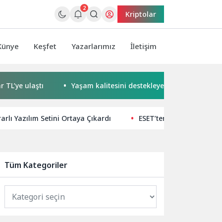
2
Kriptolar
Künye
Keşfet
Yazarlarımız
İletişim
ştı
Yaşam kalitesini destekleyen yapay zekâ hizmetleri akı
rlı Yazılım Setini Ortaya Çıkardı
ESET’ten Avrupa’nın enerj
Tüm Kategoriler