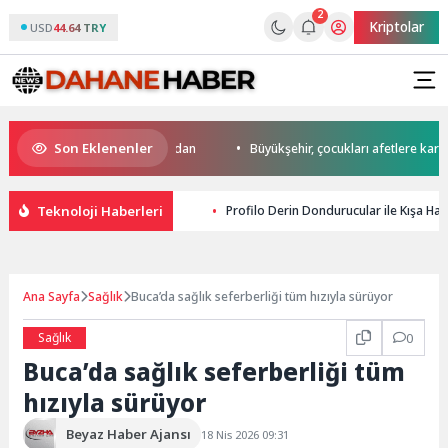
2
Kriptolar
USD
44.64 TRY
Son Eklenenler
da start Başkan Büyükakın’dan
Büyükşehir, çocukları afetlere karşı bili
Teknoloji Haberleri
Profilo Derin Dondurucular ile Kışa Haz
Ana Sayfa
Sağlık
Buca’da sağlık seferberliği tüm hızıyla sürüyor
Sağlık
0
Buca’da sağlık seferberliği tüm
hızıyla sürüyor
Beyaz Haber Ajansı
18 Nis 2026 09:31