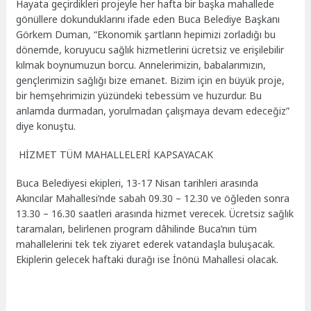
Hayata geçirdikleri projeyle her hafta bir başka mahallede
gönüllere dokunduklarını ifade eden Buca Belediye Başkanı
Görkem Duman, “Ekonomik şartların hepimizi zorladığı bu
dönemde, koruyucu sağlık hizmetlerini ücretsiz ve erişilebilir
kılmak boynumuzun borcu. Annelerimizin, babalarımızın,
gençlerimizin sağlığı bize emanet. Bizim için en büyük proje,
bir hemşehrimizin yüzündeki tebessüm ve huzurdur. Bu
anlamda durmadan, yorulmadan çalışmaya devam edeceğiz”
diye konuştu.
HİZMET TÜM MAHALLELERİ KAPSAYACAK
Buca Belediyesi ekipleri, 13-17 Nisan tarihleri arasında
Akıncılar Mahallesi’nde sabah 09.30 – 12.30 ve öğleden sonra
13.30 – 16.30 saatleri arasında hizmet verecek. Ücretsiz sağlık
taramaları, belirlenen program dâhilinde Buca’nın tüm
mahallelerini tek tek ziyaret ederek vatandaşla buluşacak.
Ekiplerin gelecek haftaki durağı ise İnönü Mahallesi olacak.