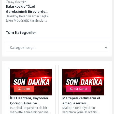
4 Ay Önce
23
Bakırköy’de “Özel
Gereksinimli Bireylerde
Bakırköy Belediyesi’nin Sağlık
Doğru Beslenme” Söyleşisi
İşleri Müdürlüğü tarafından,
Bakırköy Belediyesi Engelsiz
Yaşam Evi Kartaltepe Millet
Tüm Kategoriler
Parkı’nda düzenlenen...
Gündem
Kültür Sanat
İETT Kaptanı, Kaybolan
Maltepeli kadınların el
Çocuğu Ailesine
emeği eserleri
İstanbul Başakşehir’de bir
Maltepe Belediyesi’nin
Kavuşturdu
sergilenmeye başladı
markette annesinin yanından
kadınlara yönelik ilçenin