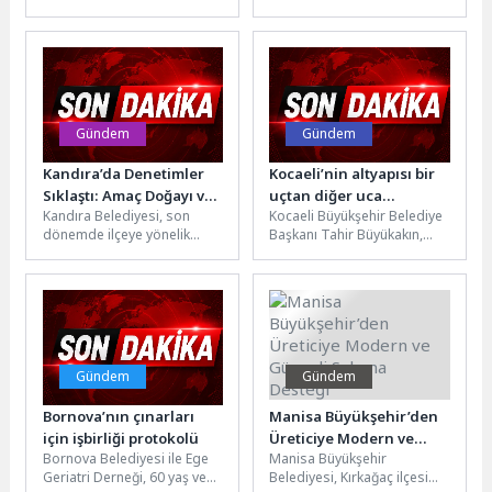
ayrılarak kaybolan ve bir
mahallelerinde hizmet veren
İETT otobüsüne binen 7
kadın danışma ve sosyal
yaşındaki...
yaşam merkezlerinde
eğitim...
Gündem
Gündem
Kandıra’da Denetimler
Kocaeli’nin altyapısı bir
Sıklaştı: Amaç Doğayı ve
uçtan diğer uca
Kandıra Belediyesi, son
Kocaeli Büyükşehir Belediye
Tarım Arazilerini
yenileniyor
dönemde ilçeye yönelik
Başkanı Tahir Büyükakın,
Korumak
artan yoğun taleple birlikte
Karamürsel 4 Temmuz
daha da dikkat çeker hale...
Mahallesi’ndeki altyapı
çalışmalarında incelemeler
yaptı. Kocaeli’nin...
Gündem
Gündem
Bornova’nın çınarları
Manisa Büyükşehir’den
için işbirliği protokolü
Üreticiye Modern ve
Bornova Belediyesi ile Ege
Manisa Büyükşehir
Güvenli Sulama Desteği
Geriatri Derneği, 60 yaş ve
Belediyesi, Kırkağaç ilçesi