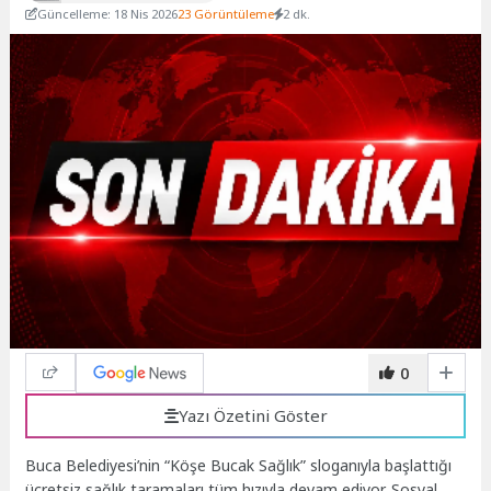
Güncelleme: 18 Nis 2026
23 Görüntüleme
2 dk.
0
Yazı Özetini Göster
Buca Belediyesi’nin “Köşe Bucak Sağlık” sloganıyla başlattığı
ücretsiz sağlık taramaları tüm hızıyla devam ediyor. Sosyal