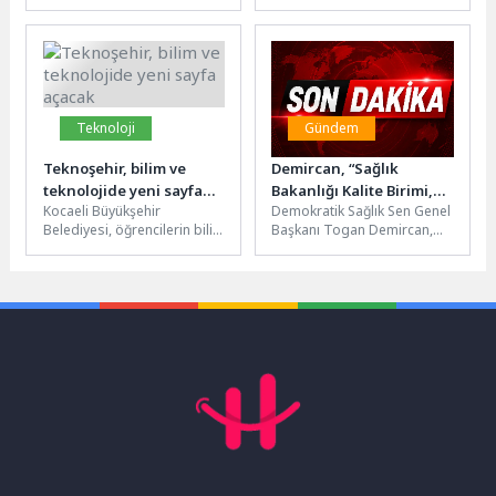
üzeri bireylerin aktif, sağlıklı
Çaltıcak Mahallesi’nde
ve üretken...
vatandaşların kendi
imkanlarıyla oluşturduğu
toprak havuzun yerine,
modern...
Teknoloji
Gündem
Teknoşehir, bilim ve
Demircan, “Sağlık
teknolojide yeni sayfa
Bakanlığı Kalite Birimi,
Kocaeli Büyükşehir
Demokratik Sağlık Sen Genel
açacak
Ne Müfettiş Ne de bir
Belediyesi, öğrencilerin bilim
Başkanı Togan Demircan,
Sayıştay Denetçisi
ve teknoloji alanına ilgisini
kamu hastanelerini
değildir”
artırmak amacıyla
denetleyen Sağlık Bakanlığı
Teknoşehir Projesi’ni hayata
Kalite Birimi görevlilerinin,...
geçiriyor....