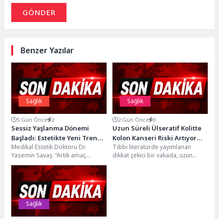
GÖNDER
Benzer Yazılar
Sağlık
Sağlık
5 Gün Önce
2
2 Gün Önce
0
Sessiz Yaşlanma Dönemi
Uzun Süreli Ülseratif Kolitte
Başladı: Estetikte Yeni Trend,
Kolon Kanseri Riski Artıyor
Medikal Estetik Doktoru Dr.
Tıbbi literatürde yayımlanan
Doğallığı Yıllarca Korumak
mu?
Yasemin Savaş: “Artık amaç
dikkat çekici bir vakada, uzun
zamanı geri almak değil,
süredir ülseratif kolit tanısıyla
yaşlanmayı doğru
takip edilen bir...
yönetmek.”Uzun...
Sağlık