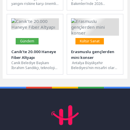
yangını riskine karşı önemli
Bakımleri’nde 2026
bir karar alarak havai fişek,
mezuniyet coşkusu Ahlatlıbel
işaret fişeği,...
Atatürk Parkı’nda yaşandı.
Şenlik havasında geçen
mezuniyet...
Gündem
Kültür Sanat
Canik’te 20.000 Haneye
Erasmuslu gençlerden
Fiber Altyapı
mini konser
Canik Belediye Başkanı
Antalya Büyükşehir
İbrahim Sandıkçı, teknolojiye
Belediyesi’nin misafiri olarak
yönelik yatırımları ilçeye
Erasmus Plus projesi
kazandırmaya devam
kapsamında Antalya’ya
ettiklerini ifade ederek
gelen 32 genç müzik ve...
20.000...