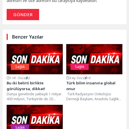
adresim ve site adresim bu tarayıcıya kaydedilsin.
GÖNDER
Benzer Yazılar
Sağlık
Sağlık
1 Hf. Önce
2
3 Ay Önce
19
Bu iki belirti birlikte
Türk bilim insanına global
görülüyorsa, dikkat!
onur
Dünya genelinde yaklaşık 1 milyar
Türk Radyasyon Onkolojisi
400 milyon, Türkiye’de de 20
Derneği Başkanı, Anadolu Sağlık
milyon kişinin hipertansiyonla
Merkezi Hastanesi Radyasyon
yaşadığı tahmin...
Onkolojisi Uzmanı ve Bölüm
Direktörü...
Sağlık