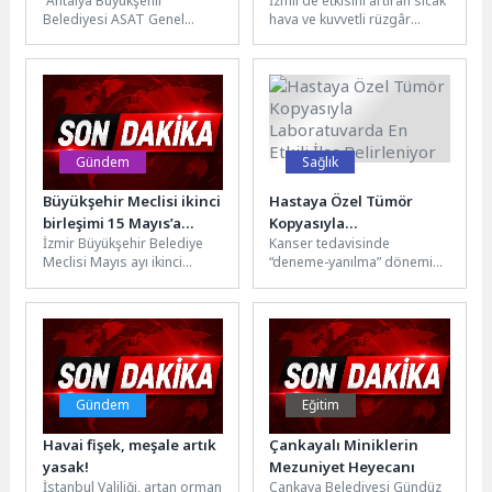
Antalya Büyükşehir
İzmir’de etkisini artıran sıcak
konuşuldu
Belediyesi ASAT Genel
hava ve kuvvetli rüzgâr
Müdürlüğü, suyun
yangın riskini yükseltirken,
sürdürülebilir ve etik
Bornova Erzene’de çıkan
kullanımına yönelik
orman...
çalışmalarını akademik
platformlarda...
Gündem
Sağlık
Büyükşehir Meclisi ikinci
Hastaya Özel Tümör
birleşimi 15 Mayıs’a
Kopyasıyla
İzmir Büyükşehir Belediye
Kanser tedavisinde
ertelendi
Laboratuvarda En Etkili
Meclisi Mayıs ayı ikinci
“deneme-yanılma” dönemi
İlaç Belirleniyor
olağan birleşimi, yeterli
yavaş yavaş kapanıyor. Şu
çoğunluk sağlanamadığı için
sıralar özellikle kolon
15 Mayıs...
kanserinde yapılan
araştırmalar umut...
Gündem
Eğitim
Havai fişek, meşale artık
Çankayalı Miniklerin
yasak!
Mezuniyet Heyecanı
İstanbul Valiliği, artan orman
Çankaya Belediyesi Gündüz