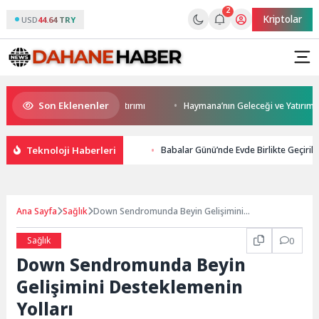
2
Kriptolar
USD
44.64 TRY
Son Eklenenler
arıca’ya modern ulaşım yatırımı
Haymana’nın Geleceği ve Yatırım Potan
Teknoloji Haberleri
Babalar Günü’nde Evde Birlikte Geçiril
Ana Sayfa
Sağlık
Down Sendromunda Beyin Gelişimini
Desteklemenin Yolları
Sağlık
0
Down Sendromunda Beyin
Gelişimini Desteklemenin
Yolları