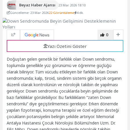
Beyaz Haber Ajansı
23 Mar 2026 18:10
Güncelleme: 23 Mar 2026
22 Görüntüleme
4 dk.
0
Yazı Özetini Göster
Doğuştan gelen genetik bir farklılık olan Down sendromu,
toplumda genellikle yüz görünümü ve öğrenme güçlüğü
olarak biliniyor. Tüm vücudu etkileyen bir farklılık olan Down
sendromunda; kalp, tiroid, sindirim sistemi gibi birçok organın
düzenli olarak kontrolünün ve nörolojik takibin de yapılması
gerekiyor. Down sendromlu çocuklarda beyin gelişiminde de
bazı farklılıklar görülebiliyor. Bu farklılıkların “zaten Down
sendromlu” diye geçiştirilmemesi gerekiyor. Erken dönemde
yapılan fizyoterapi, konuşma terapisi ve özel eğitim desteği
çocukların potansiyelini belirgin şekilde artırıyor. Memorial
Antalya Hastanesi Çocuk Nörolojisi Bölümü’nden Uzm. Dr.
Filiz Mıhçı, Down sendromlu bireylerde nörolojik takibin