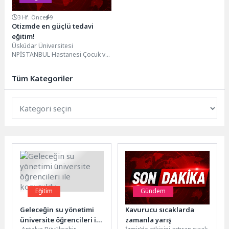
3 Hf. Önce
9
Otizmde en güçlü tedavi
eğitim!
Üsküdar Üniversitesi
NPİSTANBUL Hastanesi Çocuk ve
Ergen Psikiyatri Uzmanı Dr. Öğr.
Üyesi Melek Gözde Luş,...
Tüm Kategoriler
Eğitim
Gündem
Geleceğin su yönetimi
Kavurucu sıcaklarda
üniversite öğrencileri ile
zamanla yarış