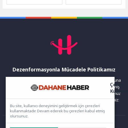
Sendikası ile yürütülen toplu
ve Ticaret Bankası (ICBC)
iş sözleşmesi
ortaklığında düzenlenen
görüşmelerinde anlaşma
“Pazarları...
sağlanamamasına ilişkin...
Dezenformasyonla Mücadele Politikamız
Yayınlanan haberler doğruluk ilkesi gözetilerek hazırlanır. Buna
Çerez
rağmen bazı içeriklerde eksik, hatalı veya güncelliğini yitirmiş
Kullanı
bilgiler bulunabilir.Yanlış veya yanıltıcı olduğunu düşündüğünüz
haberleri aşağıdaki iletişim kanallarından bize bildirebilirsiniz:
Bu site, kullanıcı deneyimini geliştirmek için çerezleri
kullanmaktadır. Devam ederek bu çerezleri kabul etmiş
olursunuz.
Ana Sayfa