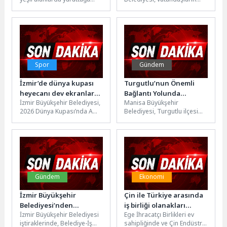
çalışmalar kapsamında Şehit
daha sağlıklı ve konforlu bir
Ferit Yaşarlar Parkı’nı baştan
çevrede yaşamlarını
sona...
sürdürebilmesi amacıyla 19
ilçede...
Spor
Gündem
İzmir’de dünya kupası
Turgutlu’nun Önemli
heyecanı dev ekranlarda
Bağlantı Yolunda
İzmir Büyükşehir Belediyesi,
Manisa Büyükşehir
yaşanacak
Yenileme Çalışması
2026 Dünya Kupası’nda A
Belediyesi, Turgutlu ilçesi
Milli Takım’ın maçlarını
Atatürk Mahallesi’nde sıcak
Bornova, Göztepe, Karşıyaka
asfalt çalışması başlattı.
ve Buca’da...
Bölgenin hem sanayi hem...
Gündem
Ekonomi
İzmir Büyükşehir
Çin ile Türkiye arasında
Belediyesi’nden
iş birliği olanakları
İzmir Büyükşehir Belediyesi
Ege İhracatçı Birlikleri ev
açıklama
gelişiyor
iştiraklerinde, Belediye-İş
sahipliğinde ve Çin Endüstri