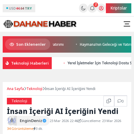
2
Kriptolar
USD
44.64 TRY
Son Eklenenler
Darıca’ya modern ulaşım yatırımı
Haymana’nın Geleceği ve Yatırım Pota
Teknoloji Haberleri
Yerel İşletmeler İçin Teknoloji Dostu SEO
Ana Sayfa
Teknoloji
İnsan İçeriği AI İçeriğini Yendi
Teknoloji
0
İnsan İçeriği AI İçeriğini Yendi
EnginDeniz
23 Mar 2026 22:46
Güncelleme: 23 Mar 2026
34 Görüntüleme
3 dk.