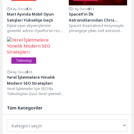
4 Ay Önce
26
1 Ay Önce
13
Mart Ayında Mobil Oyun
SpaceX’in İlk
Satışları Yükselişe Geçti
Astronotlarından Chris
Dijital oyun alışverişlerinin
SpaceX Inspiration4 misyonuyla
Sembroski İzmir’de Uzay
güvenilir adresi Oyunfor’un resmi
yörüngeye çıkan sivil astronot
Meraklılarıyla Buluşuyor
verilerine göre oyun ve oyun içi
Chris Sembroski, Ağustos ayında
satışlar Mart...
Uzay Kampı Türkiye’yi ziyaret...
Teknoloji
4 Ay Önce
33
Yerel İşletmelere Yönelik
Modern SEO Stratejileri
Yerel İşletmeler İçin SEO'da
Teknolojinin Gücü Yerel işletmeler
için SEO çalışmaları, teknolojinin
gücünden yararlanarak daha...
Tüm Kategoriler