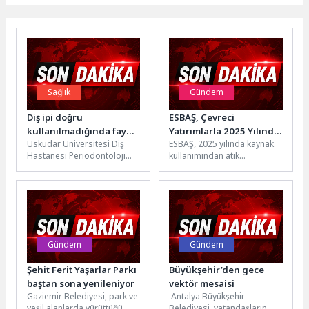
Sağlık
Gündem
Diş ipi doğru
ESBAŞ, Çevreci
kullanılmadığında fayda
Yatırımlarla 2025 Yılında
Üsküdar Üniversitesi Diş
ESBAŞ, 2025 yılında kaynak
değil zarar verebilir!
8 Bin Ağaç Kurtardı
Hastanesi Periodontoloji
kullanımından atık
Uzmanı Dr. Öğr. Üyesi Kübra
yönetimine, çalışan
Güler, diş ipinin doğru
güvenliğinden bölgesel
teknikle...
kalkınmaya kadar doğal
kaynakların korunmasını...
Gündem
Gündem
Şehit Ferit Yaşarlar Parkı
Büyükşehir’den gece
baştan sona yenileniyor
vektör mesaisi
Gaziemir Belediyesi, park ve
Antalya Büyükşehir
yeşil alanlarda yürüttüğü
Belediyesi, vatandaşların