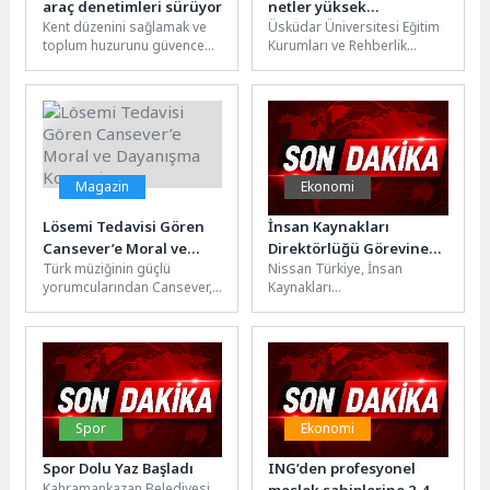
araç denetimleri sürüyor
netler yüksek
Kent düzenini sağlamak ve
Üsküdar Üniversitesi Eğitim
sıralamalar düşük,
toplum huzurunu güvence
Kurumları ve Rehberlik
yığılma fazla!
altına almak için çalışan
Hizmetleri Yöneticisi Uzman
Karşıyaka Belediyesi,
Psikolojik Danışman Özgür
Karşıyaka Çarşısı’ndaki...
Akoğlan, 2026 YKS...
Magazin
Ekonomi
Lösemi Tedavisi Gören
İnsan Kaynakları
Cansever’e Moral ve
Direktörlüğü Görevine
Türk müziğinin güçlü
Nissan Türkiye, İnsan
Dayanışma Konseri
Sevdiye Baran Demirci
yorumcularından Cansever,
Kaynakları
Getirildi
bir süredir sürdürdüğü
organizasyonunda üst
lösemi tedavi sürecinde
düzey bir atamayı duyurdu.
önemli bir eşiği geride...
Şirket bünyesinde uzun
yıllardır farklı...
Spor
Ekonomi
Spor Dolu Yaz Başladı
ING’den profesyonel
Kahramankazan Belediyesi
meslek sahiplerine 2,4