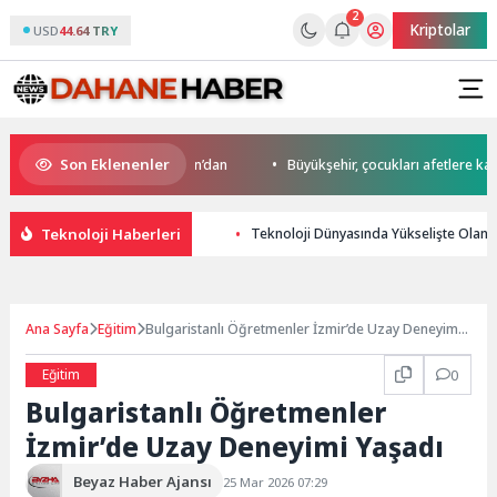
2
Kriptolar
USD
44.64 TRY
Son Eklenenler
o’da start Başkan Büyükakın’dan
Büyükşehir, çocukları afetlere karşı b
Teknoloji Haberleri
Teknoloji Dünyasında Yükselişte Olan
Ana Sayfa
Eğitim
Bulgaristanlı Öğretmenler İzmir’de Uzay Deneyimi
Yaşadı
Eğitim
0
Bulgaristanlı Öğretmenler
İzmir’de Uzay Deneyimi Yaşadı
Beyaz Haber Ajansı
25 Mar 2026 07:29