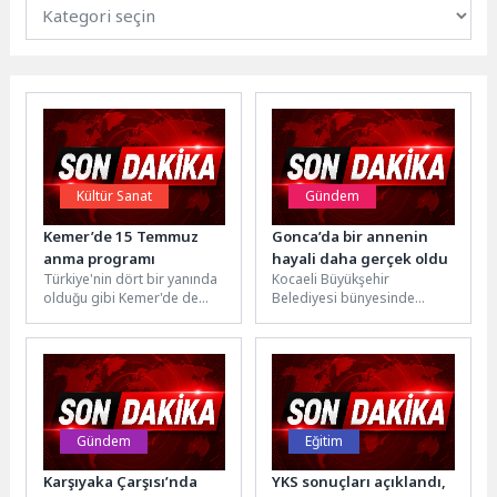
Kültür Sanat
Gündem
Kemer’de 15 Temmuz
Gonca’da bir annenin
anma programı
hayali daha gerçek oldu
Türkiye'nin dört bir yanında
Kocaeli Büyükşehir
olduğu gibi Kemer'de de
Belediyesi bünyesinde
“İrade bizim, Zafer bizim”
hizmet veren Gonca Engelsiz
temasıyla 15 Temmuz...
Yaşam Merkezi, özel
gereksinimli bireylerin
hayatına dokunmak...
Gündem
Eğitim
Karşıyaka Çarşısı’nda
YKS sonuçları açıklandı,