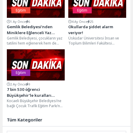
Eğitim
Eğitim
1 Ay Önce
6
4 Ay Önce
25
Gemlik Belediyesi’nden
Okullarda şiddet alarm
Miniklere Eğlenceli Yaz
veriyor!
Gemlik Belediyesi, çocukların yaz
Üsküdar Üniversitesi İnsan ve
Programları
tatilini hem eğlenerek hem de
Toplum Bilimleri Fakültesi
öğrenerek değerlendirebilmeleri
Sosyoloji Bölümü’nden Dr. Berat
amacıyla düzenlediği Ebeveynsiz
Dağ, son dönemde okullarda...
Çocuk...
Eğitim
2 Ay Önce
9
7 bin 530 öğrenci
Büyükşehir’le kuralları
Kocaeli Büyükşehir Belediyesi’ne
öğrendi
bağlı Çocuk Trafik Eğitim Parkı’nda
2025-2026 eğitim öğretim yılında
düzenlenen 270 eğitim...
Tüm Kategoriler