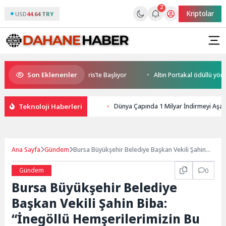
2
Kriptolar
USD
44.64 TRY
Son Eklenenler
 World Cup Heyecanı Paris’te Başlıyor
Altın Portakal ödüllü yönetmen
Teknoloji Haberleri
Dünya Çapında 1 Milyar İndirmeyi Aşan
Ana Sayfa
Gündem
Bursa Büyükşehir Belediye Başkan Vekili Şahin
Biba: “İnegöllü Hemşerilerimizin Bu Çilesine Son
Vereceğiz”
Gündem
0
Bursa Büyükşehir Belediye
Başkan Vekili Şahin Biba:
“İnegöllü Hemşerilerimizin Bu