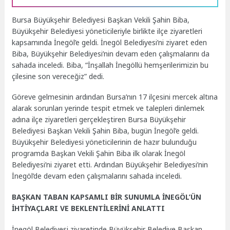
Bursa Büyükşehir Belediyesi Başkan Vekili Şahin Biba,
Büyükşehir Belediyesi yöneticileriyle birlikte ilçe ziyaretleri
kapsamında İnegöl’e geldi. İnegöl Belediyesi’ni ziyaret eden
Biba, Büyükşehir Belediyesi’nin devam eden çalışmalarını da
sahada inceledi. Biba, “İnşallah İnegöllü hemşerilerimizin bu
çilesine son vereceğiz” dedi.
Göreve gelmesinin ardından Bursa’nın 17 ilçesini mercek altına
alarak sorunları yerinde tespit etmek ve talepleri dinlemek
adına ilçe ziyaretleri gerçekleştiren Bursa Büyükşehir
Belediyesi Başkan Vekili Şahin Biba, bugün İnegöl’e geldi.
Büyükşehir Belediyesi yöneticilerinin de hazır bulunduğu
programda Başkan Vekili Şahin Biba ilk olarak İnegöl
Belediyesi’ni ziyaret etti. Ardından Büyükşehir Belediyesi’nin
İnegöl’de devam eden çalışmalarını sahada inceledi.
BAŞKAN TABAN KAPSAMLI BİR SUNUMLA İNEGÖL’ÜN
İHTİYAÇLARI VE BEKLENTİLERİNİ ANLATTI
İnegöl Belediyesi ziyaretinde Büyükşehir Belediye Başkan