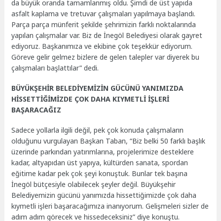
da büyük oranda tamamlanmış oldu. Şimdi de üst yapıda
asfalt kaplama ve tretuvar çalışmaları yapılmaya başlandı.
Parça parça münferit şekilde şehrimizin farklı noktalarında
yapılan çalışmalar var. Biz de İnegöl Belediyesi olarak gayret
ediyoruz. Başkanımıza ve ekibine çok teşekkür ediyorum.
Göreve gelir gelmez bizlere de gelen talepler var diyerek bu
çalışmaları başlattılar” dedi.
BÜYÜKŞEHİR BELEDİYEMİZİN GÜCÜNÜ YANIMIZDA
HİSSETTİĞİMİZDE ÇOK DAHA KIYMETLİ İŞLERİ
BAŞARACAĞIZ
Sadece yollarla ilgili değil, pek çok konuda çalışmaların
olduğunu vurgulayan Başkan Taban, “Biz belki 50 farklı başlık
üzerinde parkından yatırımlarına, projelerimize desteklere
kadar, altyapıdan üst yapıya, kültürden sanata, spordan
eğitime kadar pek çok şeyi konuştuk. Bunlar tek başına
İnegöl bütçesiyle olabilecek şeyler değil. Büyükşehir
Belediyemizin gücünü yanımızda hissettiğimizde çok daha
kıymetli işleri başaracağımıza inanıyorum. Gelişmeleri sizler de
adım adım görecek ve hissedeceksiniz” diye konuştu.