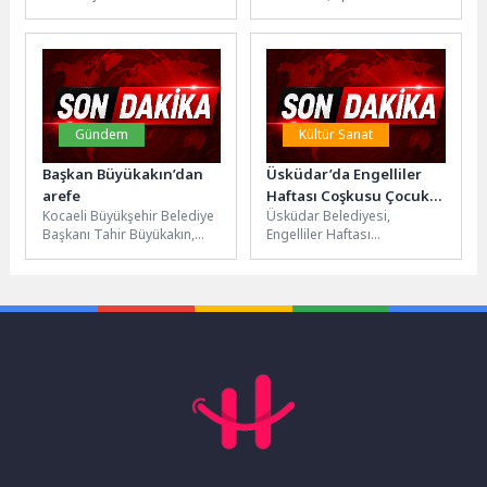
işletmeler için SEO
arasında Dünya Kupası
uyarısı
çalışmaları, teknolojinin
temalı görseller, konsept
sağladığı imkanlardan
tasarımlar, maç...
yararlanarak...
Gündem
Kültür Sanat
Başkan Büyükakın’dan
Üsküdar’da Engelliler
arefe
Haftası Coşkusu Çocuk
Kocaeli Büyükşehir Belediye
Üsküdar Belediyesi,
Köyü’ne Taşındı
Başkanı Tahir Büyükakın,
Engelliler Haftası
şehit ailelerini ziyaret etti,
kapsamında düzenlediği
ailelere konuk oldu. Başkan
etkinliklerin üçüncü gününde
Büyükakın,...
özel gereksinimli bireyleri ve
ailelerini Üsküdar...