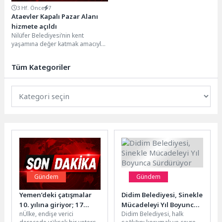
3 Hf. Önce
7
Ataevler Kapalı Pazar Alanı
hizmete açıldı
Nilüfer Belediyesi’nin kent
yaşamına değer katmak amacıyla
hayata geçirdiği Ataevler Kapalı
Pazar Alanı, düzenlenen törenle...
Tüm Kategoriler
Gündem
Gündem
Yemen’deki çatışmalar
Didim Belediyesi, Sinekle
10. yılına giriyor; 17
Mücadeleyi Yıl Boyunca
nÜlke, endişe verici
Didim Belediyesi, halk
milyondan fazla insan
Sürdürüyor