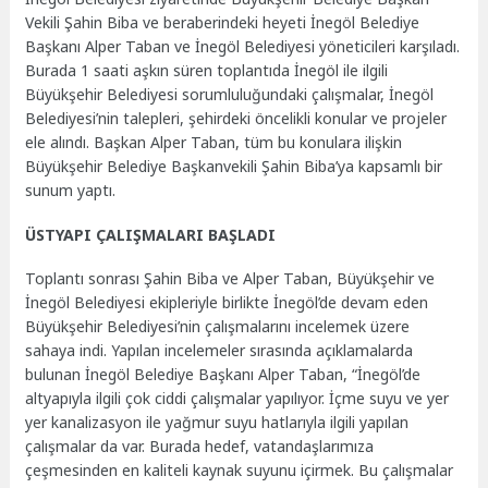
Vekili Şahin Biba ve beraberindeki heyeti İnegöl Belediye
Başkanı Alper Taban ve İnegöl Belediyesi yöneticileri karşıladı.
Burada 1 saati aşkın süren toplantıda İnegöl ile ilgili
Büyükşehir Belediyesi sorumluluğundaki çalışmalar, İnegöl
Belediyesi’nin talepleri, şehirdeki öncelikli konular ve projeler
ele alındı. Başkan Alper Taban, tüm bu konulara ilişkin
Büyükşehir Belediye Başkanvekili Şahin Biba’ya kapsamlı bir
sunum yaptı.
ÜSTYAPI ÇALIŞMALARI BAŞLADI
Toplantı sonrası Şahin Biba ve Alper Taban, Büyükşehir ve
İnegöl Belediyesi ekipleriyle birlikte İnegöl’de devam eden
Büyükşehir Belediyesi’nin çalışmalarını incelemek üzere
sahaya indi. Yapılan incelemeler sırasında açıklamalarda
bulunan İnegöl Belediye Başkanı Alper Taban, “İnegöl’de
altyapıyla ilgili çok ciddi çalışmalar yapılıyor. İçme suyu ve yer
yer kanalizasyon ile yağmur suyu hatlarıyla ilgili yapılan
çalışmalar da var. Burada hedef, vatandaşlarımıza
çeşmesinden en kaliteli kaynak suyunu içirmek. Bu çalışmalar