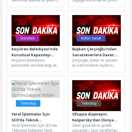
derecede yüksek bir yetersiz
sağlığını korumak ve çevre
sağlık yardımına ihtiyaç
beslenme oranıyla karşı
güvenliğini sağlamak
duyuyor
karşıya ve 5 yaşın altındaki...
amacıyla sinek ve haşerelere
karşı yürüttüğü...
Gündem
Kültür Sanat
Keçiören Belediyesi’nde
Başkan Çerçioğlu’ndan
Kurumsal Kapasiteyi
Sanatseverlere Davet:
Keçiören Belediyesi,
Çerçioğlu, kültür ve sanatın
Güçlendiren Taşınır Mal
Didim’de Eşsiz Bir Sergi
personelin mesleki bilgi ve
en özel tonlarını Aydın’ın
Mevzuatı Eğitimi
Daha Kapılarını Açtı
kurumsal yetkinliğini
dört bir yanında
geliştirmeye yönelik eğitim
vatandaşlarla buluşturmayı
faaliyetlerine devam ediyor.
sürdürüyor.Aydın
Bu...
Büyükşehir...
Teknoloji
Teknoloji
Yerel İşletmeler İçin
Ofsayta düşmeyin:
SEO’da Teknik
Kaspersky’den Dünya
Yerel İşletmeler İçin SEO'da
Siber güvenlik ve gizlilik
Optimizasyon Yolları
Kupası taraftarlarına
Teknoloji Kullanımı Yerel
uzmanları, spor taraftarları
yapay zekâ riskleri