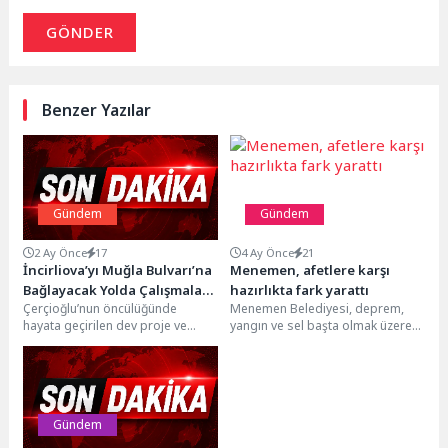
GÖNDER
Benzer Yazılar
Gündem
Gündem
2 Ay Önce
17
4 Ay Önce
21
İncirliova’yı Muğla Bulvarı’na
Menemen, afetlere karşı
Bağlayacak Yolda Çalışmalar
hazırlıkta fark yarattı
Çerçioğlu’nun öncülüğünde
Menemen Belediyesi, deprem,
Sürüyor
hayata geçirilen dev proje ve
yangın ve sel başta olmak üzere
yatırımlar, 17 ilçenin tamamında
her türlü afete karşı hazırlıklarını
eş zamanlı olarak vatandaşlarla...
hız...
Gündem