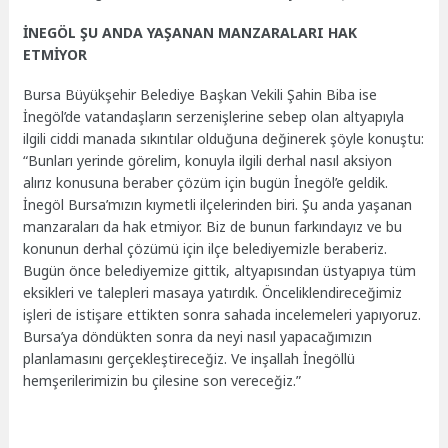
İNEGÖL ŞU ANDA YAŞANAN MANZARALARI HAK
ETMİYOR
Bursa Büyükşehir Belediye Başkan Vekili Şahin Biba ise
İnegöl’de vatandaşların serzenişlerine sebep olan altyapıyla
ilgili ciddi manada sıkıntılar olduğuna değinerek şöyle konuştu:
“Bunları yerinde görelim, konuyla ilgili derhal nasıl aksiyon
alırız konusuna beraber çözüm için bugün İnegöl’e geldik.
İnegöl Bursa’mızın kıymetli ilçelerinden biri. Şu anda yaşanan
manzaraları da hak etmiyor. Biz de bunun farkındayız ve bu
konunun derhal çözümü için ilçe belediyemizle beraberiz.
Bugün önce belediyemize gittik, altyapısından üstyapıya tüm
eksikleri ve talepleri masaya yatırdık. Önceliklendireceğimiz
işleri de istişare ettikten sonra sahada incelemeleri yapıyoruz.
Bursa’ya döndükten sonra da neyi nasıl yapacağımızın
planlamasını gerçekleştireceğiz. Ve inşallah İnegöllü
hemşerilerimizin bu çilesine son vereceğiz.”