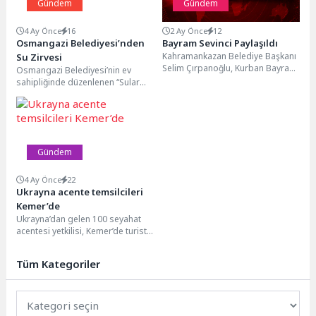
Gündem
Gündem
4 Ay Önce
16
2 Ay Önce
12
Osmangazi Belediyesi’nden
Bayram Sevinci Paylaşıldı
Kahramankazan Belediye Başkanı
Su Zirvesi
Selim Çırpanoğlu, Kurban Bayramı
Osmangazi Belediyesi’nin ev
dolayısıyla hem belediye
sahipliğinde düzenlenen “Sular
personeli hem de vatandaşlarla
Şehri Bursa ve Su Politikaları”
bir...
söyleşisinde, Erdem Saker su...
Gündem
4 Ay Önce
22
Ukrayna acente temsilcileri
Kemer’de
Ukrayna’dan gelen 100 seyahat
acentesi yetkilisi, Kemer’de turistik
tesisleri ziyaret ederek bölge
turizmi hakkında kapsamlı...
Tüm Kategoriler