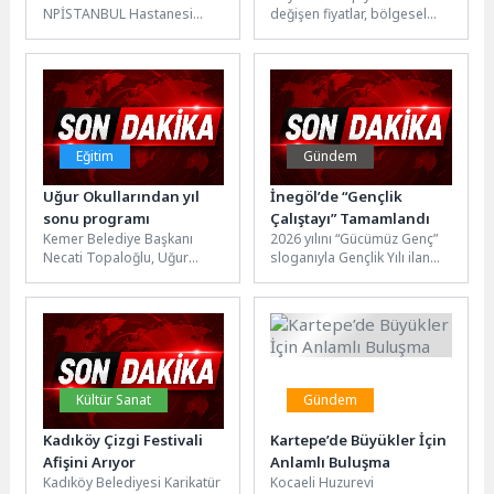
NPİSTANBUL Hastanesi
değişen fiyatlar, bölgesel
dönüşüyor
Enfeksiyon Hastalıkları ve
farklılıklar ve artan veri
Klinik Mikrobiyoloji Uzmanı
hacmi, değerleme
Dr. Dilek Leyla Mamçu, 5...
süreçlerini daha karmaşık
hale...
Eğitim
Gündem
Uğur Okullarından yıl
İnegöl’de “Gençlik
sonu programı
Çalıştayı” Tamamlandı
Kemer Belediye Başkanı
2026 yılını “Gücümüz Genç”
Necati Topaloğlu, Uğur
sloganıyla Gençlik Yılı ilan
Okulları Kemer Şubesi’nin 19
eden İnegöl Belediyesi, Mart
Mayıs Atatürk’ü Anma,
ayında yapılan arama...
Gençlik ve...
Kültür Sanat
Gündem
Kadıköy Çizgi Festivali
Kartepe’de Büyükler İçin
Afişini Arıyor
Anlamlı Buluşma
Kadıköy Belediyesi Karikatür
Kocaeli Huzurevi