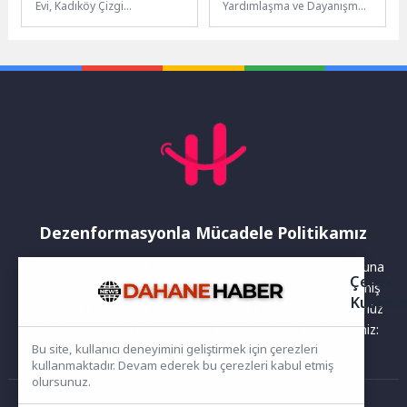
Evi, Kadıköy Çizgi
Yardımlaşma ve Dayanışma
Festivali'nin afişini
Derneği üyeleri Kartepe
belirlemek için yarışma
Belediyesi Kahvaltı Evi’nde
düzenliyor. Türkiye
bir araya geldi.
genelinde 18-35...
Düzenlenen...
Dezenformasyonla Mücadele Politikamız
Yayınlanan haberler doğruluk ilkesi gözetilerek hazırlanır. Buna
Çerez
rağmen bazı içeriklerde eksik, hatalı veya güncelliğini yitirmiş
Kullanı
bilgiler bulunabilir.Yanlış veya yanıltıcı olduğunu düşündüğünüz
haberleri aşağıdaki iletişim kanallarından bize bildirebilirsiniz:
Bu site, kullanıcı deneyimini geliştirmek için çerezleri
kullanmaktadır. Devam ederek bu çerezleri kabul etmiş
olursunuz.