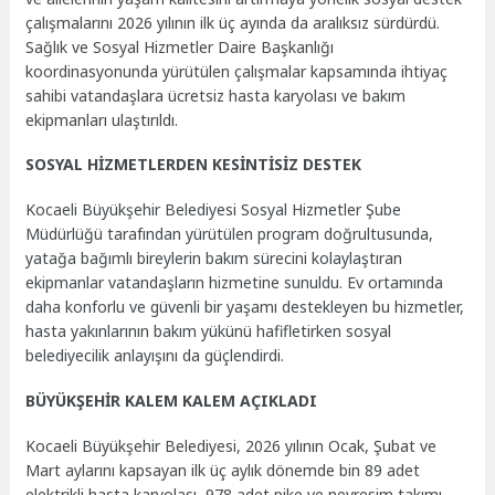
çalışmalarını 2026 yılının ilk üç ayında da aralıksız sürdürdü.
Sağlık ve Sosyal Hizmetler Daire Başkanlığı
koordinasyonunda yürütülen çalışmalar kapsamında ihtiyaç
sahibi vatandaşlara ücretsiz hasta karyolası ve bakım
ekipmanları ulaştırıldı.
SOSYAL HİZMETLERDEN KESİNTİSİZ DESTEK
Kocaeli Büyükşehir Belediyesi
Sosyal Hizmetler Şube
Müdürlüğü tarafından yürütülen program doğrultusunda,
yatağa bağımlı bireylerin bakım sürecini kolaylaştıran
ekipmanlar vatandaşların hizmetine sunuldu. Ev ortamında
daha konforlu ve güvenli bir yaşamı destekleyen bu hizmetler,
hasta yakınlarının bakım yükünü hafifletirken sosyal
belediyecilik anlayışını da güçlendirdi.
BÜYÜKŞEHİR KALEM KALEM AÇIKLADI
Kocaeli Büyükşehir Belediyesi, 2026 yılının Ocak, Şubat ve
Mart aylarını kapsayan ilk üç aylık dönemde bin 89 adet
elektrikli hasta karyolası, 978 adet pike ve nevresim takımı,