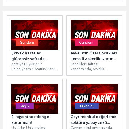
Gündem
Gündem
Çölyak hastaları
Ayvalık’ın Özel Çocukları
glütensiz sofrada
Temsili Askerlik Gururu
Antalya Büyükşehir
Engelliler Haftası
buluştu
Yaşadı
Belediyesi’nin Atatürk Parkı
kapsamında, Ayvalık
içerisinde bulunan EKDAĞ
Belediyesi Özel Çocuklar
Sosyal Tesisi’nde çölyak
Eğitim Evi’nin özel çocukları,
hastalarına uygun glütensiz
Edremit 3. Komando Tabur...
menü...
Sağlık
Teknoloji
El hijyeninde denge
Gayrimenkul değerleme
korunmalı!
sektörü yapay zekâ
Üsküdar Üniversitesi
Gayrimenkul piyasasında
teknolojileriyle