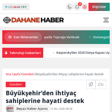
2
Kriptolar
USD
44.64 TRY
Son Eklenenler
nı Kaybetti: Kuzey Makedonya’da Toprağa Verilecek
Osmangazi’de Gele
Teknoloji Haberleri
Kaspersky’den 2026 Dünya Kupası Uyarısı
Ana Sayfa
Gündem
Büyükşehir’den ihtiyaç sahiplerine hayati destek
Gündem
0
Büyükşehir’den ihtiyaç
sahiplerine hayati destek
Beyaz Haber Ajansı
15 Nis 2026 08:58