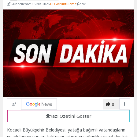
Güncelleme: 15 Nis 2026
18 Görüntüleme
2 dk.
0
Yazı Özetini Göster
Kocaeli Büyükşehir Belediyesi, yatağa bağımlı vatandaşların
ve ailelerinin yaşam kalitesini artırmaya yönelik sosyal destek